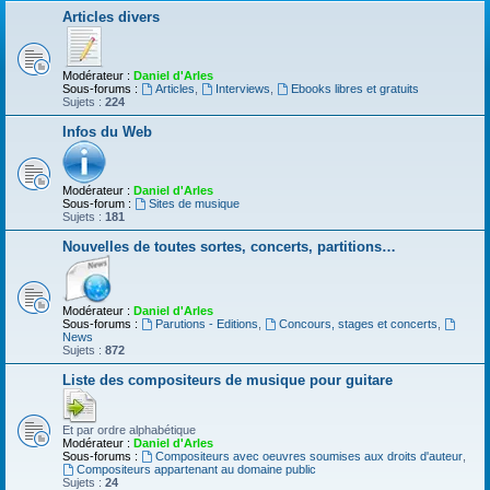
Articles divers
Modérateur :
Daniel d'Arles
Sous-forums :
Articles
,
Interviews
,
Ebooks libres et gratuits
Sujets :
224
Infos du Web
Modérateur :
Daniel d'Arles
Sous-forum :
Sites de musique
Sujets :
181
Nouvelles de toutes sortes, concerts, partitions…
Modérateur :
Daniel d'Arles
Sous-forums :
Parutions - Editions
,
Concours, stages et concerts
,
News
Sujets :
872
Liste des compositeurs de musique pour guitare
Et par ordre alphabétique
Modérateur :
Daniel d'Arles
Sous-forums :
Compositeurs avec oeuvres soumises aux droits d'auteur
,
Compositeurs appartenant au domaine public
Sujets :
24