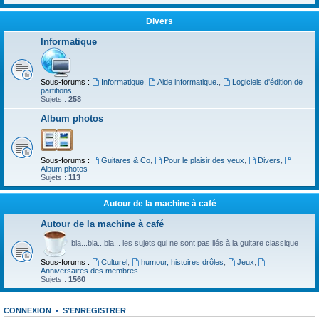
Divers
Informatique
Sous-forums :
Informatique
,
Aide informatique.
,
Logiciels d'édition de
partitions
Sujets :
258
Album photos
Sous-forums :
Guitares & Co
,
Pour le plaisir des yeux
,
Divers
,
Album photos
Sujets :
113
Autour de la machine à café
Autour de la machine à café
bla...bla...bla... les sujets qui ne sont pas liés à la guitare classique
Sous-forums :
Culturel
,
humour, histoires drôles
,
Jeux
,
Anniversaires des membres
Sujets :
1560
CONNEXION
•
S’ENREGISTRER