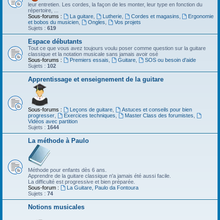
leur entretien. Les cordes, la façon de les monter, leur type en fonction du
répertoire, ...
Sous-forums :
La guitare
,
Lutherie
,
Cordes et magasins
,
Ergonomie
et bobos du musicien
,
Ongles
,
Vos projets
Sujets :
619
Espace débutants
Tout ce que vous avez toujours voulu poser comme question sur la guitare
classique et la notation musicale sans jamais avoir osé
Sous-forums :
Premiers essais
,
Guitare
,
SOS ou besoin d'aide
Sujets :
102
Apprentissage et enseignement de la guitare
Sous-forums :
Leçons de guitare
,
Astuces et conseils pour bien
progresser
,
Exercices techniques
,
Master Class des forumistes
,
Vidéos avec partition
Sujets :
1644
La méthode à Paulo
Méthode pour enfants dès 6 ans.
Apprendre de la guitare classique n'a jamais été aussi facile.
La difficulté est progressive et bien préparée.
Sous-forum :
La Guitare, Paulo da Fontoura
Sujets :
74
Notions musicales