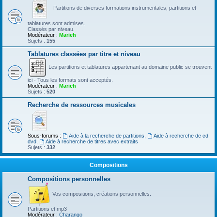
Partitions de diverses formations instrumentales, partitions et
tablatures sont admises.
Classés par niveau.
Modérateur :
Marieh
Sujets :
155
Tablatures classées par titre et niveau
Les partitions et tablatures appartenant au domaine public se trouvent
ici - Tous les formats sont acceptés.
Modérateur :
Marieh
Sujets :
520
Recherche de ressources musicales
Sous-forums :
Aide à la recherche de partitions
,
Aide à recherche de cd
dvd
,
Aide à recherche de titres avec extraits
Sujets :
332
Compositions
Compositions personnelles
Vos compositions, créations personnelles.
Partitions et mp3
Modérateur :
Charango