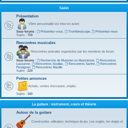
Salon
Présentation
Vôtre personnalité est mise en avant
Sous-forums :
Présentez-vous
,
Trombinoscope
,
Présentez-nous
Sujets :
759
Rencontres musicales
Rencontres amicales organisées par les membres du forum
Sous-forums :
Recherche de Musicien ou Musicienne
,
Rencontres
Lausanne
,
Rencontres Souillac
,
Rencontres Sarthe
,
Rencontres
Perpignan
,
Rencontres Mazille
Sujets :
220
Petites annonces
Achats, ventes d'occasion, emploi.
Sujets :
160
La guitare : instrument, cours et théorie
Autour de la guitare
Construction, utilisation, technique de jeu. Les ongles, les doigts et