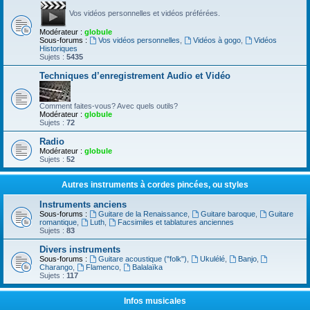
Vos vidéos personnelles et vidéos préférées.
Modérateur :
globule
Sous-forums :
Vos vidéos personnelles
,
Vidéos à gogo
,
Vidéos
Historiques
Sujets :
5435
Techniques d’enregistrement Audio et Vidéo
Comment faites-vous? Avec quels outils?
Modérateur :
globule
Sujets :
72
Radio
Modérateur :
globule
Sujets :
52
Autres instruments à cordes pincées, ou styles
Instruments anciens
Sous-forums :
Guitare de la Renaissance
,
Guitare baroque
,
Guitare
romantique
,
Luth
,
Facsimiles et tablatures anciennes
Sujets :
83
Divers instruments
Sous-forums :
Guitare acoustique ("folk")
,
Ukulélé
,
Banjo
,
Charango
,
Flamenco
,
Balalaïka
Sujets :
117
Infos musicales