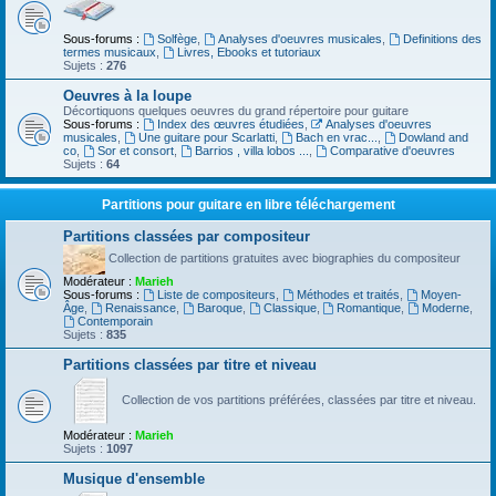
Sous-forums :
Solfège
,
Analyses d'oeuvres musicales
,
Definitions des
termes musicaux
,
Livres, Ebooks et tutoriaux
Sujets :
276
Oeuvres à la loupe
Décortiquons quelques oeuvres du grand répertoire pour guitare
Sous-forums :
Index des œuvres étudiées
,
Analyses d'oeuvres
musicales
,
Une guitare pour Scarlatti
,
Bach en vrac...
,
Dowland and
co
,
Sor et consort
,
Barrios , villa lobos ...
,
Comparative d'oeuvres
Sujets :
64
Partitions pour guitare en libre téléchargement
Partitions classées par compositeur
Collection de partitions gratuites avec biographies du compositeur
Modérateur :
Marieh
Sous-forums :
Liste de compositeurs
,
Méthodes et traités
,
Moyen-
Âge
,
Renaissance
,
Baroque
,
Classique
,
Romantique
,
Moderne
,
Contemporain
Sujets :
835
Partitions classées par titre et niveau
Collection de vos partitions préférées, classées par titre et niveau.
Modérateur :
Marieh
Sujets :
1097
Musique d'ensemble