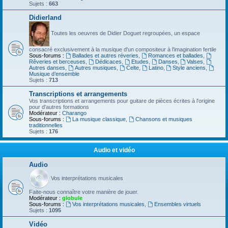
Sujets :
663
Didierland
Toutes les oeuvres de Didier Doguet regroupées, un espace
consacré exclusivement à la musique d'un compositeur à l'imagination fertile
Sous-forums :
Ballades et autres réveries
,
Romances et ballades
,
Rêveries et berceuses
,
Dédicaces
,
Etudes
,
Danses
,
Valses
,
Autres danses
,
Autres musiques
,
Celte
,
Latino
,
Style anciens
,
Musique d’ensemble
Sujets :
713
Transcriptions et arrangements
Vos transcriptions et arrangements pour guitare de pièces écrites à l'origine
pour d'autres formations
Modérateur :
Charango
Sous-forums :
La musique classique
,
Chansons et musiques
traditionnelles
Sujets :
176
Audio et vidéo
Audio
Vos interprétations musicales
Faite-nous connaître votre manière de jouer.
Modérateur :
globule
Sous-forums :
Vos interprétations musicales
,
Ensembles virtuels
Sujets :
1095
Vidéo