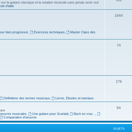
ur la guitare classique et la notation musicale sans jamais avoir osé
in d'aide
u
s
j
S
1644
e
u
t
j
pour bien progresser
,
Exercices techniques
,
Master Class des
s
e
S
74
t
u
s
j
e
t
S
276
s
u
j
Definitions des termes musicaux
,
Livres, Ebooks et tutoriaux
e
S
64
tare
t
oeuvres musicales
,
Une guitare pour Scarlatti
,
Bach en vrac...
,
u
Comparative d'oeuvres
s
j
SUJETS
e