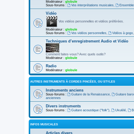
Modérateur :
globule
Sous-forums :
Vos interprétations musicales
,
Ensembles
Vidéo
Vos vidéos personnelles et vidéos préférées.
Modérateur :
globule
Sous-forums :
Vos vidéos personnelles
,
Vidéos à gogo
Techniques d’enregistrement Audio et Vidéo
Comment faites-vous? Avec quels outils?
Modérateur :
globule
Radio
Modérateur :
globule
AUTRES INSTRUMENTS À CORDES PINCÉES, OU STYLES
Instruments anciens
Sous-forums :
Guitare de la Renaissance
,
Guitare bar
anciennes
Divers instruments
Sous-forums :
Guitare acoustique ("folk")
,
Ukulélé
,
B
INFOS MUSICALES
Articles divers