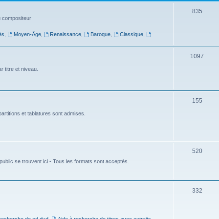
t
S
835
du compositeur
s
u
és
,
Moyen-Âge
,
Renaissance
,
Baroque
,
Classique
,
j
e
S
1097
t
u
 titre et niveau.
s
j
e
S
155
t
u
artitions et tablatures sont admises.
s
j
e
S
520
t
ublic se trouvent ici - Tous les formats sont acceptés.
u
s
j
e
S
332
t
u
s
j
 recherche de cd dvd
,
Aide à recherche de titres avec extraits