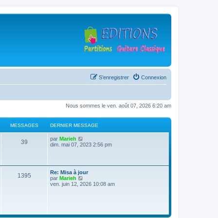
S’enregistrer
Connexion
Nous sommes le ven. août 07, 2026 6:20 am
MESSAGES
DERNIER MESSAGE
D
V
par
Marieh
M
39
e
o
dim. mai 07, 2023 2:56 pm
r
i
e
n
r
i
l
s
e
e
D
Re: Misa à jour
r
d
M
1395
e
V
par
Marieh
s
m
e
r
o
ven. juin 12, 2026 10:08 am
e
r
e
n
i
s
n
a
i
r
s
i
s
e
l
a
e
g
r
e
g
r
s
m
d
e
m
e