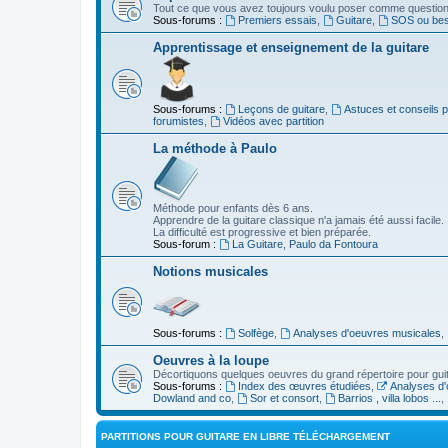
Tout ce que vous avez toujours voulu poser comme question s
Sous-forums :
Premiers essais
,
Guitare
,
SOS ou beso
Apprentissage et enseignement de la guitare
Sous-forums :
Leçons de guitare
,
Astuces et conseils 
forumistes
,
Vidéos avec partition
La méthode à Paulo
Méthode pour enfants dès 6 ans.
Apprendre de la guitare classique n'a jamais été aussi facile.
La difficulté est progressive et bien préparée.
Sous-forum :
La Guitare, Paulo da Fontoura
Notions musicales
Sous-forums :
Solfège
,
Analyses d'oeuvres musicales
,
Oeuvres à la loupe
Décortiquons quelques oeuvres du grand répertoire pour gui
Sous-forums :
Index des œuvres étudiées
,
Analyses d'
Dowland and co
,
Sor et consort
,
Barrios , villa lobos ...
,
PARTITIONS POUR GUITARE EN LIBRE TÉLÉCHARGEMENT