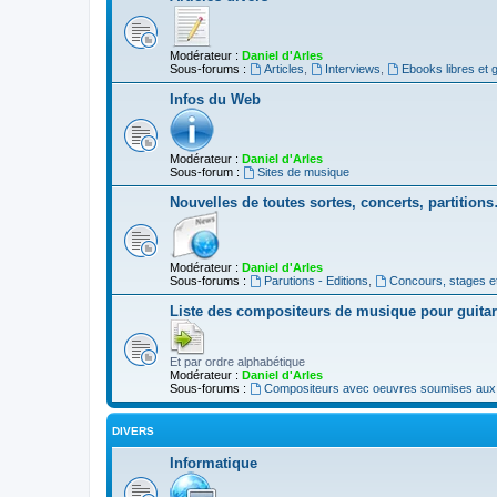
Modérateur :
Daniel d'Arles
Sous-forums :
Articles
,
Interviews
,
Ebooks libres et g
Infos du Web
Modérateur :
Daniel d'Arles
Sous-forum :
Sites de musique
Nouvelles de toutes sortes, concerts, partition
Modérateur :
Daniel d'Arles
Sous-forums :
Parutions - Editions
,
Concours, stages e
Liste des compositeurs de musique pour guita
Et par ordre alphabétique
Modérateur :
Daniel d'Arles
Sous-forums :
Compositeurs avec oeuvres soumises aux d
DIVERS
Informatique