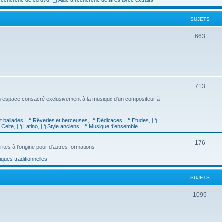
e
SUJETS
t
s
S
663
u
j
e
S
713
t
u
n espace consacré exclusivement à la musique d'un compositeur à
s
j
 ballades
,
Rêveries et berceuses
,
Dédicaces
,
Etudes
,
e
Celte
,
Latino
,
Style anciens
,
Musique d’ensemble
t
S
176
ites à l'origine pour d'autres formations
s
u
ues traditionnelles
j
SUJETS
e
t
S
1095
s
u
j