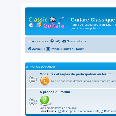
Guitare Classique
Forum de ressources (partitions, mu
gratuit, et sans publicité.
Accès rapide
FAQ
Nous contacter
Accueil
Portail
Index du forum
A PROPOS DU FORUM
Modalités et règles de participation au forum.
Tout ce que vous devriez savoir concernant les moda
A propos du forum
Vos commentaires à son sujet
Sous-forums :
Message au staff administratif
,
Boite à i