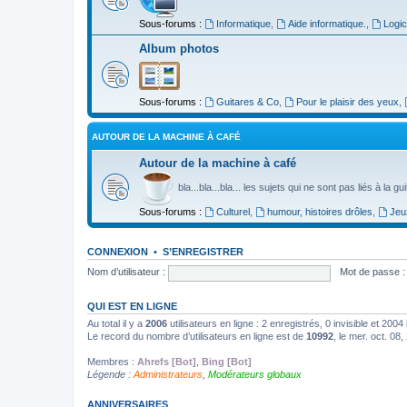
Sous-forums :
Informatique
,
Aide informatique.
,
Logic
Album photos
Sous-forums :
Guitares & Co
,
Pour le plaisir des yeux
,
AUTOUR DE LA MACHINE À CAFÉ
Autour de la machine à café
bla...bla...bla... les sujets qui ne sont pas liés à la g
Sous-forums :
Culturel
,
humour, histoires drôles
,
Jeu
CONNEXION
•
S’ENREGISTRER
Nom d’utilisateur :
Mot de passe :
QUI EST EN LIGNE
Au total il y a
2006
utilisateurs en ligne : 2 enregistrés, 0 invisible et 200
Le record du nombre d’utilisateurs en ligne est de
10992
, le mer. oct. 08
Membres :
Ahrefs [Bot]
,
Bing [Bot]
Légende :
Administrateurs
,
Modérateurs globaux
ANNIVERSAIRES