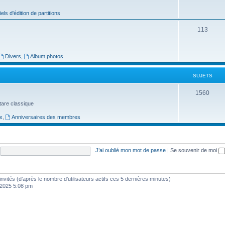
j
iels d'édition de partitions
e
S
113
t
u
s
j
Divers
,
Album photos
e
SUJETS
t
S
1560
s
uitare classique
u
x
,
Anniversaires des membres
j
e
t
J’ai oublié mon mot de passe
|
Se souvenir de moi
s
4 invités (d’après le nombre d’utilisateurs actifs ces 5 dernières minutes)
, 2025 5:08 pm