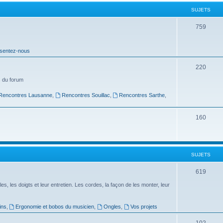
t
SUJETS
s
S
759
u
sentez-nous
j
e
S
220
t
u
 du forum
s
j
Rencontres Lausanne
,
Rencontres Souillac
,
Rencontres Sarthe
,
e
S
160
t
u
s
j
SUJETS
e
t
S
619
s
u
es, les doigts et leur entretien. Les cordes, la façon de les monter, leur
j
ins
,
Ergonomie et bobos du musicien
,
Ongles
,
Vos projets
e
S
102
t