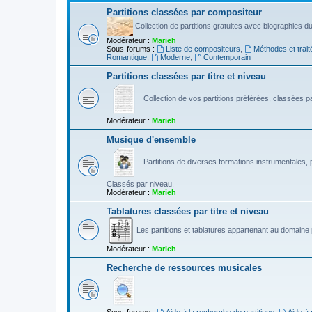
Partitions classées par compositeur
Collection de partitions gratuites avec biographies 
Modérateur :
Marieh
Sous-forums :
Liste de compositeurs
,
Méthodes et trait
Romantique
,
Moderne
,
Contemporain
Partitions classées par titre et niveau
Collection de vos partitions préférées, classées par
Modérateur :
Marieh
Musique d'ensemble
Partitions de diverses formations instrumentales, p
Classés par niveau.
Modérateur :
Marieh
Tablatures classées par titre et niveau
Les partitions et tablatures appartenant au domaine p
Modérateur :
Marieh
Recherche de ressources musicales
Sous-forums :
Aide à la recherche de partitions
,
Aide à