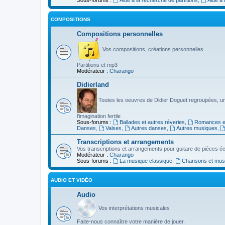
COMPOSITIONS
Compositions personnelles
Vos compositions, créations personnelles.
Partitions et mp3
Modérateur :
Charango
Didierland
Toutes les oeuvres de Didier Doguet regroupées, u
l'imagination fertile
Sous-forums :
Ballades et autres réveries
,
Romances et
Danses
,
Valses
,
Autres danses
,
Autres musiques
,
Transcriptions et arrangements
Vos transcriptions et arrangements pour guitare de pièces écr
Modérateur :
Charango
Sous-forums :
La musique classique
,
Chansons et musiq
AUDIO ET VIDÉO
Audio
Vos interprétations musicales
Faite-nous connaître votre manière de jouer.