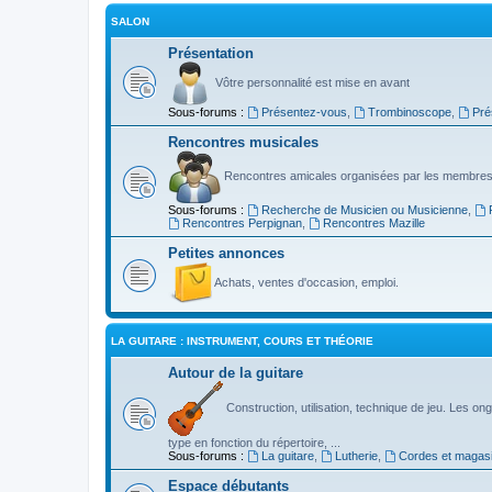
SALON
Présentation
Vôtre personnalité est mise en avant
Sous-forums :
Présentez-vous
,
Trombinoscope
,
Pré
Rencontres musicales
Rencontres amicales organisées par les membres
Sous-forums :
Recherche de Musicien ou Musicienne
,
Rencontres Perpignan
,
Rencontres Mazille
Petites annonces
Achats, ventes d'occasion, emploi.
LA GUITARE : INSTRUMENT, COURS ET THÉORIE
Autour de la guitare
Construction, utilisation, technique de jeu. Les ongl
type en fonction du répertoire, ...
Sous-forums :
La guitare
,
Lutherie
,
Cordes et magas
Espace débutants