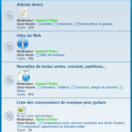
Articles divers
Modérateur :
Daniel d'Arles
Sous-forums :
Articles
,
Interviews
,
Ebooks libres et gratuits
Sujets :
224
Infos du Web
Modérateur :
Daniel d'Arles
Sous-forum :
Sites de musique
Sujets :
181
Nouvelles de toutes sortes, concerts, partitions…
Modérateur :
Daniel d'Arles
Sous-forums :
Parutions - Editions
,
Concours, stages et concerts
,
News
Sujets :
872
Liste des compositeurs de musique pour guitare
Et par ordre alphabétique
Modérateur :
Daniel d'Arles
Sous-forums :
Compositeurs avec oeuvres soumises aux droits d'auteur
,
Compositeurs appartenant au domaine public
Sujets :
24