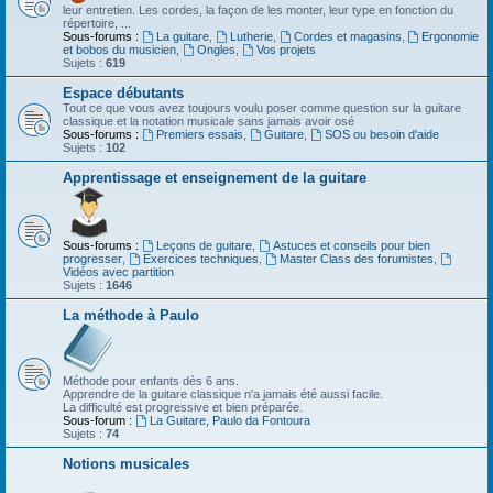
leur entretien. Les cordes, la façon de les monter, leur type en fonction du
répertoire, ...
Sous-forums :
La guitare
,
Lutherie
,
Cordes et magasins
,
Ergonomie
et bobos du musicien
,
Ongles
,
Vos projets
Sujets :
619
Espace débutants
Tout ce que vous avez toujours voulu poser comme question sur la guitare
classique et la notation musicale sans jamais avoir osé
Sous-forums :
Premiers essais
,
Guitare
,
SOS ou besoin d'aide
Sujets :
102
Apprentissage et enseignement de la guitare
Sous-forums :
Leçons de guitare
,
Astuces et conseils pour bien
progresser
,
Exercices techniques
,
Master Class des forumistes
,
Vidéos avec partition
Sujets :
1646
La méthode à Paulo
Méthode pour enfants dès 6 ans.
Apprendre de la guitare classique n'a jamais été aussi facile.
La difficulté est progressive et bien préparée.
Sous-forum :
La Guitare, Paulo da Fontoura
Sujets :
74
Notions musicales