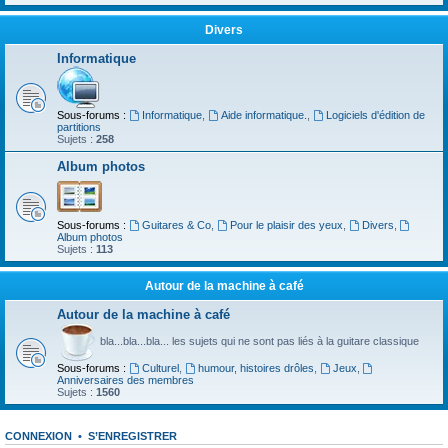
Divers
Informatique
Sous-forums :
Informatique
,
Aide informatique.
,
Logiciels d'édition de
partitions
Sujets :
258
Album photos
Sous-forums :
Guitares & Co
,
Pour le plaisir des yeux
,
Divers
,
Album photos
Sujets :
113
Autour de la machine à café
Autour de la machine à café
bla...bla...bla... les sujets qui ne sont pas liés à la guitare classique
Sous-forums :
Culturel
,
humour, histoires drôles
,
Jeux
,
Anniversaires des membres
Sujets :
1560
CONNEXION
•
S’ENREGISTRER