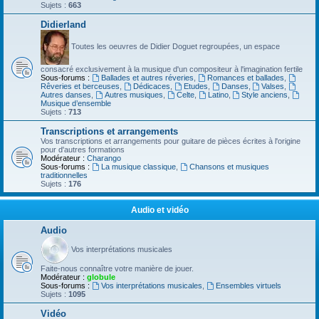
Sujets :
663
Didierland
Toutes les oeuvres de Didier Doguet regroupées, un espace
consacré exclusivement à la musique d'un compositeur à l'imagination fertile
Sous-forums :
Ballades et autres réveries
,
Romances et ballades
,
Rêveries et berceuses
,
Dédicaces
,
Etudes
,
Danses
,
Valses
,
Autres danses
,
Autres musiques
,
Celte
,
Latino
,
Style anciens
,
Musique d’ensemble
Sujets :
713
Transcriptions et arrangements
Vos transcriptions et arrangements pour guitare de pièces écrites à l'origine
pour d'autres formations
Modérateur :
Charango
Sous-forums :
La musique classique
,
Chansons et musiques
traditionnelles
Sujets :
176
Audio et vidéo
Audio
Vos interprétations musicales
Faite-nous connaître votre manière de jouer.
Modérateur :
globule
Sous-forums :
Vos interprétations musicales
,
Ensembles virtuels
Sujets :
1095
Vidéo