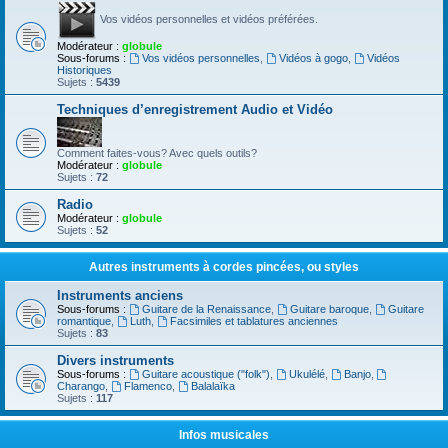
Vos vidéos personnelles et vidéos préférées.
Modérateur :
globule
Sous-forums :
Vos vidéos personnelles
,
Vidéos à gogo
,
Vidéos
Historiques
Sujets :
5439
Techniques d’enregistrement Audio et Vidéo
Comment faites-vous? Avec quels outils?
Modérateur :
globule
Sujets :
72
Radio
Modérateur :
globule
Sujets :
52
Autres instruments à cordes pincées, ou styles
Instruments anciens
Sous-forums :
Guitare de la Renaissance
,
Guitare baroque
,
Guitare
romantique
,
Luth
,
Facsimiles et tablatures anciennes
Sujets :
83
Divers instruments
Sous-forums :
Guitare acoustique ("folk")
,
Ukulélé
,
Banjo
,
Charango
,
Flamenco
,
Balalaïka
Sujets :
117
Infos musicales