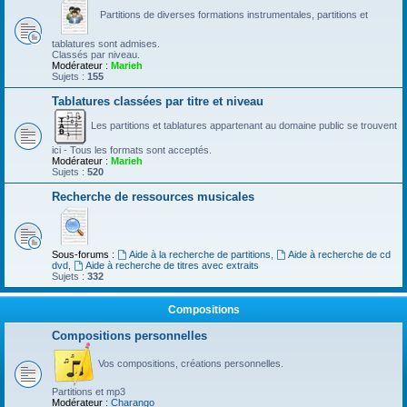
Partitions de diverses formations instrumentales, partitions et
tablatures sont admises.
Classés par niveau.
Modérateur :
Marieh
Sujets :
155
Tablatures classées par titre et niveau
Les partitions et tablatures appartenant au domaine public se trouvent
ici - Tous les formats sont acceptés.
Modérateur :
Marieh
Sujets :
520
Recherche de ressources musicales
Sous-forums :
Aide à la recherche de partitions
,
Aide à recherche de cd
dvd
,
Aide à recherche de titres avec extraits
Sujets :
332
Compositions
Compositions personnelles
Vos compositions, créations personnelles.
Partitions et mp3
Modérateur :
Charango