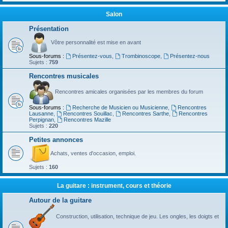
Salon
Présentation
Vôtre personnalité est mise en avant
Sous-forums :
Présentez-vous
,
Trombinoscope
,
Présentez-nous
Sujets :
759
Rencontres musicales
Rencontres amicales organisées par les membres du forum
Sous-forums :
Recherche de Musicien ou Musicienne
,
Rencontres
Lausanne
,
Rencontres Souillac
,
Rencontres Sarthe
,
Rencontres
Perpignan
,
Rencontres Mazille
Sujets :
220
Petites annonces
Achats, ventes d'occasion, emploi.
Sujets :
160
La guitare : instrument, cours et théorie
Autour de la guitare
Construction, utilisation, technique de jeu. Les ongles, les doigts et