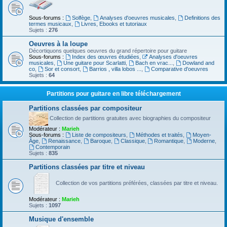
Sous-forums :
Solfège
,
Analyses d'oeuvres musicales
,
Definitions des
termes musicaux
,
Livres, Ebooks et tutoriaux
Sujets :
276
Oeuvres à la loupe
Décortiquons quelques oeuvres du grand répertoire pour guitare
Sous-forums :
Index des œuvres étudiées
,
Analyses d'oeuvres
musicales
,
Une guitare pour Scarlatti
,
Bach en vrac...
,
Dowland and
co
,
Sor et consort
,
Barrios , villa lobos ...
,
Comparative d'oeuvres
Sujets :
64
Partitions pour guitare en libre téléchargement
Partitions classées par compositeur
Collection de partitions gratuites avec biographies du compositeur
Modérateur :
Marieh
Sous-forums :
Liste de compositeurs
,
Méthodes et traités
,
Moyen-
Âge
,
Renaissance
,
Baroque
,
Classique
,
Romantique
,
Moderne
,
Contemporain
Sujets :
835
Partitions classées par titre et niveau
Collection de vos partitions préférées, classées par titre et niveau.
Modérateur :
Marieh
Sujets :
1097
Musique d'ensemble