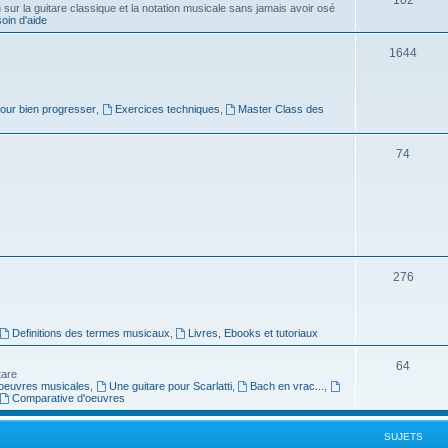
ur la guitare classique et la notation musicale sans jamais avoir osé
in d'aide
u
s
j
S
1644
e
u
t
j
pour bien progresser
,
Exercices techniques
,
Master Class des
s
e
S
74
t
u
s
j
e
t
S
276
s
u
j
Definitions des termes musicaux
,
Livres, Ebooks et tutoriaux
e
S
64
tare
t
oeuvres musicales
,
Une guitare pour Scarlatti
,
Bach en vrac...
,
u
Comparative d'oeuvres
s
j
SUJETS
e