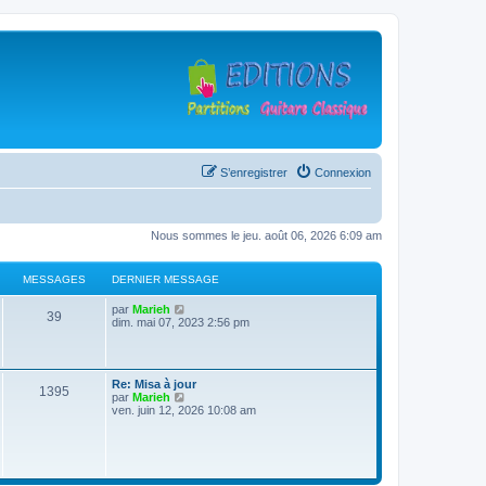
S’enregistrer
Connexion
Nous sommes le jeu. août 06, 2026 6:09 am
MESSAGES
DERNIER MESSAGE
D
V
par
Marieh
M
39
e
o
dim. mai 07, 2023 2:56 pm
r
i
e
n
r
i
l
s
e
e
D
Re: Misa à jour
r
d
M
1395
e
V
par
Marieh
s
m
e
r
o
ven. juin 12, 2026 10:08 am
e
r
e
n
i
s
n
a
i
r
s
i
s
e
l
a
e
g
r
e
g
r
s
m
d
e
m
e