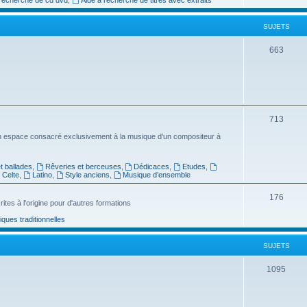
e
SUJETS
t
s
S
663
u
j
e
S
713
t
u
n espace consacré exclusivement à la musique d'un compositeur à
s
j
 ballades
,
Rêveries et berceuses
,
Dédicaces
,
Etudes
,
e
Celte
,
Latino
,
Style anciens
,
Musique d’ensemble
t
S
176
ites à l'origine pour d'autres formations
s
u
ues traditionnelles
j
SUJETS
e
t
S
1095
s
u
j