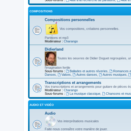
COMPOSITIONS
Compositions personnelles
Vos compositions, créations personnelles.
Partitions et mp3
Modérateur :
Charango
Didierland
Toutes les oeuvres de Didier Doguet regroupées, u
l'imagination fertile
Sous-forums :
Ballades et autres réveries
,
Romances et
Danses
,
Valses
,
Autres danses
,
Autres musiques
,
Transcriptions et arrangements
Vos transcriptions et arrangements pour guitare de pièces écr
Modérateur :
Charango
Sous-forums :
La musique classique
,
Chansons et musiq
AUDIO ET VIDÉO
Audio
Vos interprétations musicales
Faite-nous connaître votre manière de jouer.