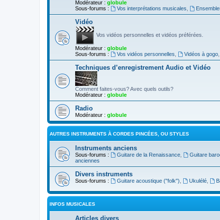
Modérateur :
globule
Sous-forums :
Vos interprétations musicales
,
Ensembles
Vidéo
Vos vidéos personnelles et vidéos préférées.
Modérateur :
globule
Sous-forums :
Vos vidéos personnelles
,
Vidéos à gogo
Techniques d’enregistrement Audio et Vidéo
Comment faites-vous? Avec quels outils?
Modérateur :
globule
Radio
Modérateur :
globule
AUTRES INSTRUMENTS À CORDES PINCÉES, OU STYLES
Instruments anciens
Sous-forums :
Guitare de la Renaissance
,
Guitare bar
anciennes
Divers instruments
Sous-forums :
Guitare acoustique ("folk")
,
Ukulélé
,
B
INFOS MUSICALES
Articles divers