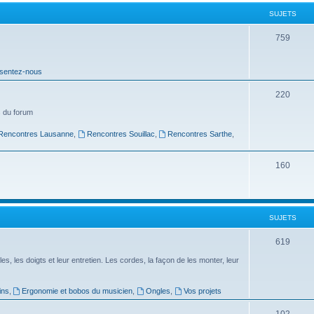
t
SUJETS
s
S
759
u
sentez-nous
j
e
S
220
t
u
 du forum
s
j
Rencontres Lausanne
,
Rencontres Souillac
,
Rencontres Sarthe
,
e
S
160
t
u
s
j
SUJETS
e
t
S
619
s
u
es, les doigts et leur entretien. Les cordes, la façon de les monter, leur
j
ins
,
Ergonomie et bobos du musicien
,
Ongles
,
Vos projets
e
S
102
t