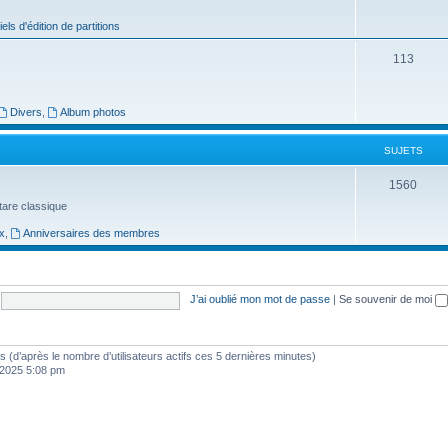
j
iels d'édition de partitions
e
S
113
t
u
s
j
Divers
,
Album photos
e
SUJETS
t
S
1560
s
uitare classique
u
x
,
Anniversaires des membres
j
e
t
J’ai oublié mon mot de passe
|
Se souvenir de moi
s
ités (d’après le nombre d’utilisateurs actifs ces 5 dernières minutes)
, 2025 5:08 pm