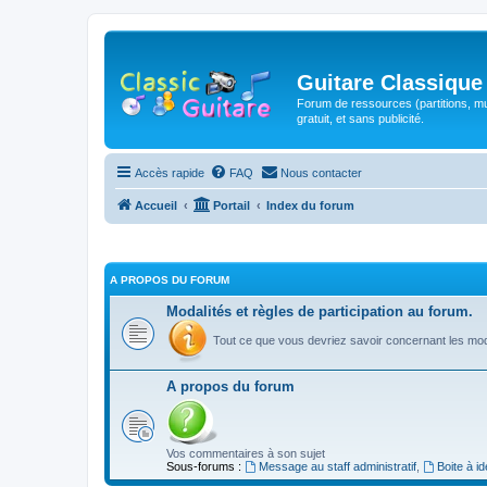
Guitare Classique
Forum de ressources (partitions, mu
gratuit, et sans publicité.
Accès rapide
FAQ
Nous contacter
Accueil
Portail
Index du forum
A PROPOS DU FORUM
Modalités et règles de participation au forum.
Tout ce que vous devriez savoir concernant les moda
A propos du forum
Vos commentaires à son sujet
Sous-forums :
Message au staff administratif
,
Boite à i