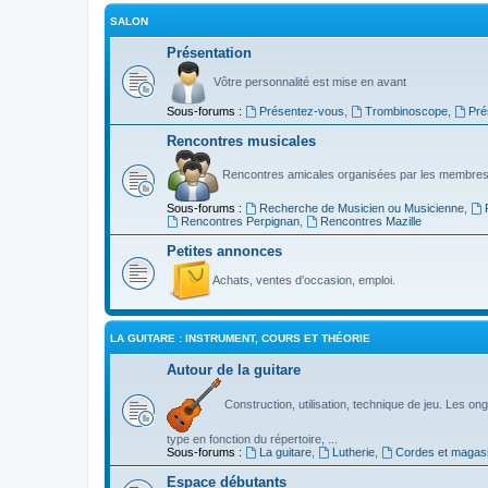
SALON
Présentation
Vôtre personnalité est mise en avant
Sous-forums :
Présentez-vous
,
Trombinoscope
,
Pré
Rencontres musicales
Rencontres amicales organisées par les membres
Sous-forums :
Recherche de Musicien ou Musicienne
,
Rencontres Perpignan
,
Rencontres Mazille
Petites annonces
Achats, ventes d'occasion, emploi.
LA GUITARE : INSTRUMENT, COURS ET THÉORIE
Autour de la guitare
Construction, utilisation, technique de jeu. Les ongl
type en fonction du répertoire, ...
Sous-forums :
La guitare
,
Lutherie
,
Cordes et magas
Espace débutants