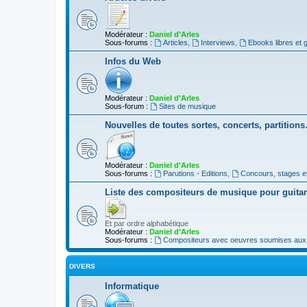
Modérateur :
Daniel d'Arles
Sous-forums :
Articles
,
Interviews
,
Ebooks libres et g
Infos du Web
Modérateur :
Daniel d'Arles
Sous-forum :
Sites de musique
Nouvelles de toutes sortes, concerts, partition
Modérateur :
Daniel d'Arles
Sous-forums :
Parutions - Editions
,
Concours, stages e
Liste des compositeurs de musique pour guita
Et par ordre alphabétique
Modérateur :
Daniel d'Arles
Sous-forums :
Compositeurs avec oeuvres soumises aux d
DIVERS
Informatique