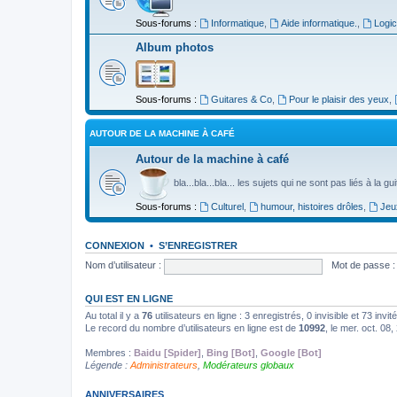
Sous-forums :
Informatique
,
Aide informatique.
,
Logic
Album photos
Sous-forums :
Guitares & Co
,
Pour le plaisir des yeux
,
AUTOUR DE LA MACHINE À CAFÉ
Autour de la machine à café
bla...bla...bla... les sujets qui ne sont pas liés à la g
Sous-forums :
Culturel
,
humour, histoires drôles
,
Jeu
CONNEXION
•
S’ENREGISTRER
Nom d’utilisateur :
Mot de passe :
QUI EST EN LIGNE
Au total il y a
76
utilisateurs en ligne : 3 enregistrés, 0 invisible et 73 inv
Le record du nombre d’utilisateurs en ligne est de
10992
, le mer. oct. 08
Membres :
Baidu [Spider]
,
Bing [Bot]
,
Google [Bot]
Légende :
Administrateurs
,
Modérateurs globaux
ANNIVERSAIRES