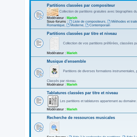
Partitions classées par compositeur
Collection de partitions gratuites avec biographies 
Modérateur :
Marieh
Sous-forums :
Liste de compositeurs
,
Méthodes et trait
Romantique
,
Moderne
,
Contemporain
Partitions classées par titre et niveau
Collection de vos partitions préférées, classées par
Modérateur :
Marieh
Musique d'ensemble
Partitions de diverses formations instrumentales, p
Classés par niveau.
Modérateur :
Marieh
Tablatures classées par titre et niveau
Les partitions et tablatures appartenant au domaine p
Modérateur :
Marieh
Recherche de ressources musicales
Sous-forums :
Aide à la recherche de partitions
,
Aide à