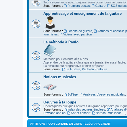
Tout ce que vous avez toujours voulu poser comme question s
Sous-forums :
Premiers essais
,
Guitare
,
SOS ou beso
Apprentissage et enseignement de la guitare
Sous-forums :
Leçons de guitare
,
Astuces et conseils 
forumistes
,
Vidéos avec partition
La méthode à Paulo
Méthode pour enfants dès 6 ans.
Apprendre de la guitare classique n'a jamais été aussi facile.
La difficulté est progressive et bien préparée.
Sous-forum :
La Guitare, Paulo da Fontoura
Notions musicales
Sous-forums :
Solfège
,
Analyses d'oeuvres musicales
,
Oeuvres à la loupe
Décortiquons quelques oeuvres du grand répertoire pour gui
Sous-forums :
Index des œuvres étudiées
,
Analyses d'
Dowland and co
,
Sor et consort
,
Barrios , villa lobos ...
,
PARTITIONS POUR GUITARE EN LIBRE TÉLÉCHARGEMENT