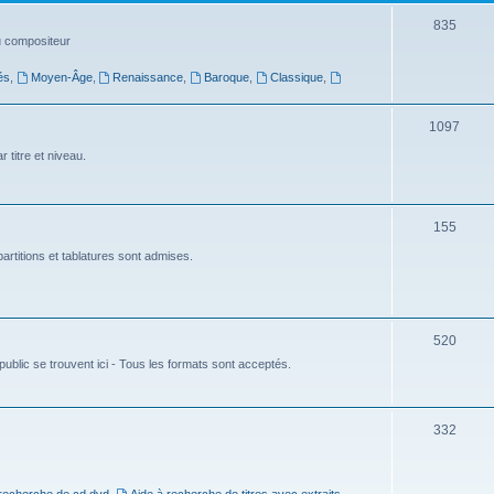
t
S
835
du compositeur
s
u
és
,
Moyen-Âge
,
Renaissance
,
Baroque
,
Classique
,
j
e
S
1097
t
u
 titre et niveau.
s
j
e
S
155
t
u
artitions et tablatures sont admises.
s
j
e
S
520
t
ublic se trouvent ici - Tous les formats sont acceptés.
u
s
j
e
S
332
t
u
s
j
 recherche de cd dvd
,
Aide à recherche de titres avec extraits