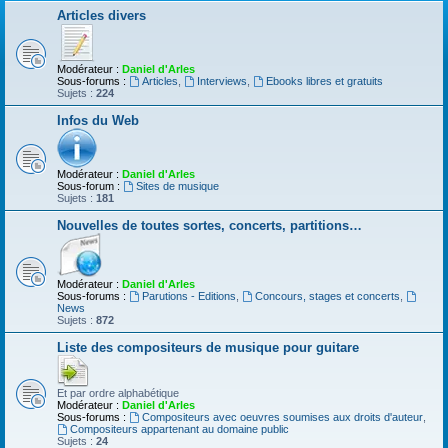
Articles divers
Modérateur :
Daniel d'Arles
Sous-forums :
Articles
,
Interviews
,
Ebooks libres et gratuits
Sujets :
224
Infos du Web
Modérateur :
Daniel d'Arles
Sous-forum :
Sites de musique
Sujets :
181
Nouvelles de toutes sortes, concerts, partitions…
Modérateur :
Daniel d'Arles
Sous-forums :
Parutions - Editions
,
Concours, stages et concerts
,
News
Sujets :
872
Liste des compositeurs de musique pour guitare
Et par ordre alphabétique
Modérateur :
Daniel d'Arles
Sous-forums :
Compositeurs avec oeuvres soumises aux droits d'auteur
,
Compositeurs appartenant au domaine public
Sujets :
24