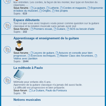
leur entretien. Les cordes, la façon de les monter, leur type en fonction du
répertoire, ...
Sous-forums :
La guitare
,
Lutherie
,
Cordes et magasins
,
Ergonomie
et bobos du musicien
,
Ongles
,
Vos projets
Sujets :
619
Espace débutants
Tout ce que vous avez toujours voulu poser comme question sur la guitare
classique et la notation musicale sans jamais avoir osé
Sous-forums :
Premiers essais
,
Guitare
,
SOS ou besoin d'aide
Sujets :
102
Apprentissage et enseignement de la guitare
Sous-forums :
Leçons de guitare
,
Astuces et conseils pour bien
progresser
,
Exercices techniques
,
Master Class des forumistes
,
Vidéos avec partition
Sujets :
1644
La méthode à Paulo
Méthode pour enfants dès 6 ans.
Apprendre de la guitare classique n'a jamais été aussi facile.
La difficulté est progressive et bien préparée.
Sous-forum :
La Guitare, Paulo da Fontoura
Sujets :
74
Notions musicales