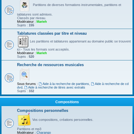
Partitions de diverses formations instrumentales, partitions et
tablatures sont admises.
Classés par niveau.
Modérateur :
Marieh
Sujets :
155
Tablatures classées par titre et niveau
Les partitions et tablatures appartenant au domaine public se trouvent
ici - Tous les formats sont acceptés.
Modérateur :
Marieh
Sujets :
520
Recherche de ressources musicales
Sous-forums :
Aide à la recherche de partitions
,
Aide à recherche de cd
dvd
,
Aide à recherche de titres avec extraits
Sujets :
332
Compositions
Compositions personnelles
Vos compositions, créations personnelles.
Partitions et mp3
Modérateur :
Charango