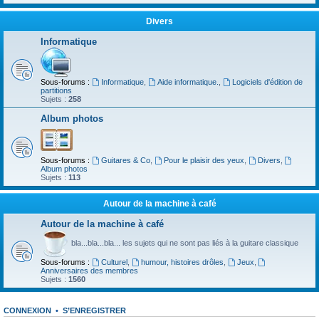
Divers
Informatique
Sous-forums :
Informatique
,
Aide informatique.
,
Logiciels d'édition de
partitions
Sujets :
258
Album photos
Sous-forums :
Guitares & Co
,
Pour le plaisir des yeux
,
Divers
,
Album photos
Sujets :
113
Autour de la machine à café
Autour de la machine à café
bla...bla...bla... les sujets qui ne sont pas liés à la guitare classique
Sous-forums :
Culturel
,
humour, histoires drôles
,
Jeux
,
Anniversaires des membres
Sujets :
1560
CONNEXION
•
S’ENREGISTRER