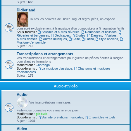
Sujets :
663
Didierland
Toutes les oeuvres de Didier Doguet regroupées, un espace
consacré exclusivement à la musique d'un compositeur à l'imagination fertile
Sous-forums :
Ballades et autres réveries
,
Romances et ballades
,
Rêveries et berceuses
,
Dédicaces
,
Etudes
,
Danses
,
Valses
,
Autres danses
,
Autres musiques
,
Celte
,
Latino
,
Style anciens
,
Musique d’ensemble
Sujets :
713
Transcriptions et arrangements
Vos transcriptions et arrangements pour guitare de pièces écrites à l'origine
pour d'autres formations
Modérateur :
Charango
Sous-forums :
La musique classique
,
Chansons et musiques
traditionnelles
Sujets :
176
Audio et vidéo
Audio
Vos interprétations musicales
Faite-nous connaître votre manière de jouer.
Modérateur :
globule
Sous-forums :
Vos interprétations musicales
,
Ensembles virtuels
Sujets :
1095
Vidéo