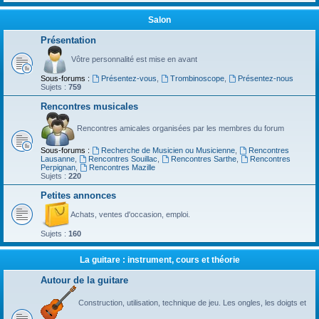
Salon
Présentation
Vôtre personnalité est mise en avant
Sous-forums :
Présentez-vous
,
Trombinoscope
,
Présentez-nous
Sujets :
759
Rencontres musicales
Rencontres amicales organisées par les membres du forum
Sous-forums :
Recherche de Musicien ou Musicienne
,
Rencontres
Lausanne
,
Rencontres Souillac
,
Rencontres Sarthe
,
Rencontres
Perpignan
,
Rencontres Mazille
Sujets :
220
Petites annonces
Achats, ventes d'occasion, emploi.
Sujets :
160
La guitare : instrument, cours et théorie
Autour de la guitare
Construction, utilisation, technique de jeu. Les ongles, les doigts et