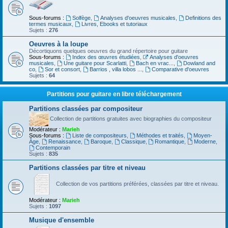
Sous-forums :
Solfège
,
Analyses d'oeuvres musicales
,
Definitions des
termes musicaux
,
Livres, Ebooks et tutoriaux
Sujets :
276
Oeuvres à la loupe
Décortiquons quelques oeuvres du grand répertoire pour guitare
Sous-forums :
Index des œuvres étudiées
,
Analyses d'oeuvres
musicales
,
Une guitare pour Scarlatti
,
Bach en vrac...
,
Dowland and
co
,
Sor et consort
,
Barrios , villa lobos ...
,
Comparative d'oeuvres
Sujets :
64
Partitions pour guitare en libre téléchargement
Partitions classées par compositeur
Collection de partitions gratuites avec biographies du compositeur
Modérateur :
Marieh
Sous-forums :
Liste de compositeurs
,
Méthodes et traités
,
Moyen-
Âge
,
Renaissance
,
Baroque
,
Classique
,
Romantique
,
Moderne
,
Contemporain
Sujets :
835
Partitions classées par titre et niveau
Collection de vos partitions préférées, classées par titre et niveau.
Modérateur :
Marieh
Sujets :
1097
Musique d'ensemble