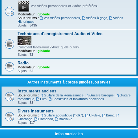
Vos vidéos personnelles et vidéos préférées.
Modérateur :
globule
Sous-forums :
Vos vidéos personnelles
,
Vidéos à gogo
,
Vidéos
Historiques
Sujets :
5435
Techniques d’enregistrement Audio et Vidéo
Comment faites-vous? Avec quels outils?
Modérateur :
globule
Sujets :
72
Radio
Modérateur :
globule
Sujets :
52
Autres instruments à cordes pincées, ou styles
Instruments anciens
Sous-forums :
Guitare de la Renaissance
,
Guitare baroque
,
Guitare
romantique
,
Luth
,
Facsimiles et tablatures anciennes
Sujets :
83
Divers instruments
Sous-forums :
Guitare acoustique ("folk")
,
Ukulélé
,
Banjo
,
Charango
,
Flamenco
,
Balalaïka
Sujets :
117
Infos musicales