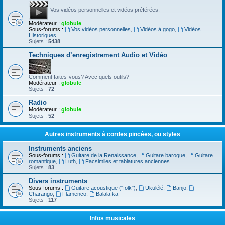
Vos vidéos personnelles et vidéos préférées.
Modérateur :
globule
Sous-forums :
Vos vidéos personnelles
,
Vidéos à gogo
,
Vidéos
Historiques
Sujets :
5438
Techniques d’enregistrement Audio et Vidéo
Comment faites-vous? Avec quels outils?
Modérateur :
globule
Sujets :
72
Radio
Modérateur :
globule
Sujets :
52
Autres instruments à cordes pincées, ou styles
Instruments anciens
Sous-forums :
Guitare de la Renaissance
,
Guitare baroque
,
Guitare
romantique
,
Luth
,
Facsimiles et tablatures anciennes
Sujets :
83
Divers instruments
Sous-forums :
Guitare acoustique ("folk")
,
Ukulélé
,
Banjo
,
Charango
,
Flamenco
,
Balalaïka
Sujets :
117
Infos musicales