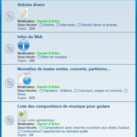
Articles divers
Modérateur :
Daniel d'Arles
Sous-forums :
Articles
,
Interviews
,
Ebooks libres et gratuits
Sujets :
224
Infos du Web
Modérateur :
Daniel d'Arles
Sous-forum :
Sites de musique
Sujets :
181
Nouvelles de toutes sortes, concerts, partitions…
Modérateur :
Daniel d'Arles
Sous-forums :
Parutions - Editions
,
Concours, stages et concerts
,
News
Sujets :
872
Liste des compositeurs de musique pour guitare
Et par ordre alphabétique
Modérateur :
Daniel d'Arles
Sous-forums :
Compositeurs avec oeuvres soumises aux droits d'auteur
,
Compositeurs appartenant au domaine public
Sujets :
24