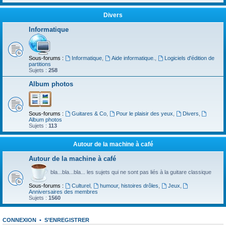
Divers
Informatique
Sous-forums :
Informatique
,
Aide informatique.
,
Logiciels d'édition de
partitions
Sujets :
258
Album photos
Sous-forums :
Guitares & Co
,
Pour le plaisir des yeux
,
Divers
,
Album photos
Sujets :
113
Autour de la machine à café
Autour de la machine à café
bla...bla...bla... les sujets qui ne sont pas liés à la guitare classique
Sous-forums :
Culturel
,
humour, histoires drôles
,
Jeux
,
Anniversaires des membres
Sujets :
1560
CONNEXION
•
S’ENREGISTRER