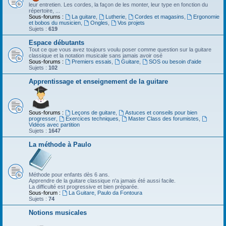
leur entretien. Les cordes, la façon de les monter, leur type en fonction du
répertoire, ...
Sous-forums :
La guitare
,
Lutherie
,
Cordes et magasins
,
Ergonomie
et bobos du musicien
,
Ongles
,
Vos projets
Sujets :
619
Espace débutants
Tout ce que vous avez toujours voulu poser comme question sur la guitare
classique et la notation musicale sans jamais avoir osé
Sous-forums :
Premiers essais
,
Guitare
,
SOS ou besoin d'aide
Sujets :
102
Apprentissage et enseignement de la guitare
Sous-forums :
Leçons de guitare
,
Astuces et conseils pour bien
progresser
,
Exercices techniques
,
Master Class des forumistes
,
Vidéos avec partition
Sujets :
1647
La méthode à Paulo
Méthode pour enfants dès 6 ans.
Apprendre de la guitare classique n'a jamais été aussi facile.
La difficulté est progressive et bien préparée.
Sous-forum :
La Guitare, Paulo da Fontoura
Sujets :
74
Notions musicales