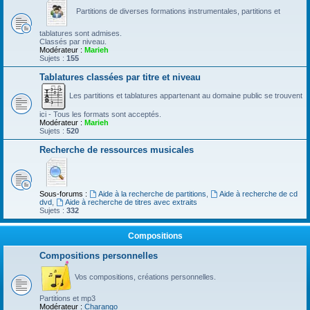
Partitions de diverses formations instrumentales, partitions et
tablatures sont admises.
Classés par niveau.
Modérateur :
Marieh
Sujets :
155
Tablatures classées par titre et niveau
Les partitions et tablatures appartenant au domaine public se trouvent
ici - Tous les formats sont acceptés.
Modérateur :
Marieh
Sujets :
520
Recherche de ressources musicales
Sous-forums :
Aide à la recherche de partitions
,
Aide à recherche de cd
dvd
,
Aide à recherche de titres avec extraits
Sujets :
332
Compositions
Compositions personnelles
Vos compositions, créations personnelles.
Partitions et mp3
Modérateur :
Charango