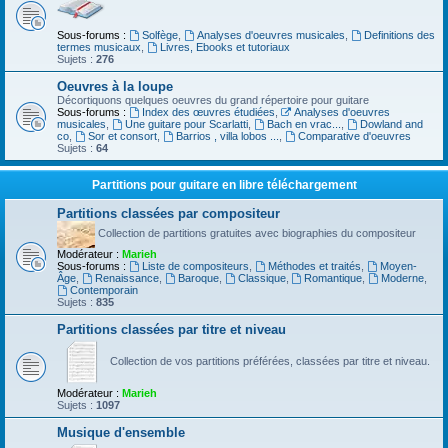
Sous-forums :
Solfège
,
Analyses d'oeuvres musicales
,
Definitions des
termes musicaux
,
Livres, Ebooks et tutoriaux
Sujets :
276
Oeuvres à la loupe
Décortiquons quelques oeuvres du grand répertoire pour guitare
Sous-forums :
Index des œuvres étudiées
,
Analyses d'oeuvres
musicales
,
Une guitare pour Scarlatti
,
Bach en vrac...
,
Dowland and
co
,
Sor et consort
,
Barrios , villa lobos ...
,
Comparative d'oeuvres
Sujets :
64
Partitions pour guitare en libre téléchargement
Partitions classées par compositeur
Collection de partitions gratuites avec biographies du compositeur
Modérateur :
Marieh
Sous-forums :
Liste de compositeurs
,
Méthodes et traités
,
Moyen-
Âge
,
Renaissance
,
Baroque
,
Classique
,
Romantique
,
Moderne
,
Contemporain
Sujets :
835
Partitions classées par titre et niveau
Collection de vos partitions préférées, classées par titre et niveau.
Modérateur :
Marieh
Sujets :
1097
Musique d'ensemble