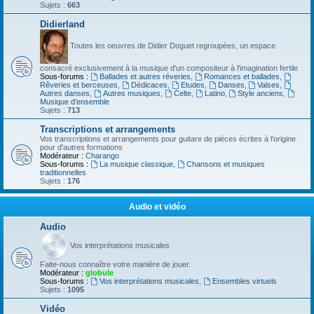
Sujets :
663
Didierland
Toutes les oeuvres de Didier Doguet regroupées, un espace
consacré exclusivement à la musique d'un compositeur à l'imagination fertile
Sous-forums :
Ballades et autres réveries
,
Romances et ballades
,
Rêveries et berceuses
,
Dédicaces
,
Etudes
,
Danses
,
Valses
,
Autres danses
,
Autres musiques
,
Celte
,
Latino
,
Style anciens
,
Musique d’ensemble
Sujets :
713
Transcriptions et arrangements
Vos transcriptions et arrangements pour guitare de pièces écrites à l'origine
pour d'autres formations
Modérateur :
Charango
Sous-forums :
La musique classique
,
Chansons et musiques
traditionnelles
Sujets :
176
Audio et vidéo
Audio
Vos interprétations musicales
Faite-nous connaître votre manière de jouer.
Modérateur :
globule
Sous-forums :
Vos interprétations musicales
,
Ensembles virtuels
Sujets :
1095
Vidéo