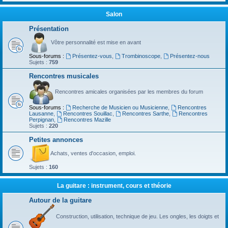
Salon
Présentation
Vôtre personnalité est mise en avant
Sous-forums :
Présentez-vous
,
Trombinoscope
,
Présentez-nous
Sujets :
759
Rencontres musicales
Rencontres amicales organisées par les membres du forum
Sous-forums :
Recherche de Musicien ou Musicienne
,
Rencontres
Lausanne
,
Rencontres Souillac
,
Rencontres Sarthe
,
Rencontres
Perpignan
,
Rencontres Mazille
Sujets :
220
Petites annonces
Achats, ventes d'occasion, emploi.
Sujets :
160
La guitare : instrument, cours et théorie
Autour de la guitare
Construction, utilisation, technique de jeu. Les ongles, les doigts et