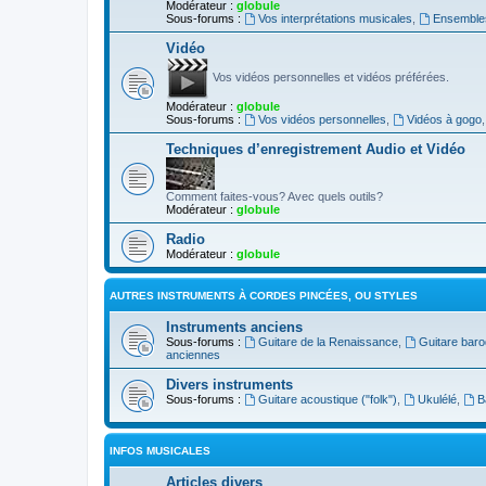
Modérateur :
globule
Sous-forums :
Vos interprétations musicales
,
Ensembles
Vidéo
Vos vidéos personnelles et vidéos préférées.
Modérateur :
globule
Sous-forums :
Vos vidéos personnelles
,
Vidéos à gogo
Techniques d’enregistrement Audio et Vidéo
Comment faites-vous? Avec quels outils?
Modérateur :
globule
Radio
Modérateur :
globule
AUTRES INSTRUMENTS À CORDES PINCÉES, OU STYLES
Instruments anciens
Sous-forums :
Guitare de la Renaissance
,
Guitare bar
anciennes
Divers instruments
Sous-forums :
Guitare acoustique ("folk")
,
Ukulélé
,
B
INFOS MUSICALES
Articles divers