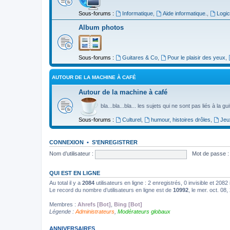
Sous-forums :
Informatique
,
Aide informatique.
,
Logic
Album photos
Sous-forums :
Guitares & Co
,
Pour le plaisir des yeux
,
AUTOUR DE LA MACHINE À CAFÉ
Autour de la machine à café
bla...bla...bla... les sujets qui ne sont pas liés à la g
Sous-forums :
Culturel
,
humour, histoires drôles
,
Jeu
CONNEXION
•
S’ENREGISTRER
Nom d’utilisateur :
Mot de passe :
QUI EST EN LIGNE
Au total il y a
2084
utilisateurs en ligne : 2 enregistrés, 0 invisible et 208
Le record du nombre d’utilisateurs en ligne est de
10992
, le mer. oct. 08
Membres :
Ahrefs [Bot]
,
Bing [Bot]
Légende :
Administrateurs
,
Modérateurs globaux
ANNIVERSAIRES