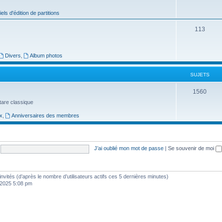
j
iels d'édition de partitions
e
S
113
t
u
s
j
Divers
,
Album photos
e
SUJETS
t
S
1560
s
uitare classique
u
x
,
Anniversaires des membres
j
e
t
J’ai oublié mon mot de passe
|
Se souvenir de moi
s
2 invités (d’après le nombre d’utilisateurs actifs ces 5 dernières minutes)
, 2025 5:08 pm