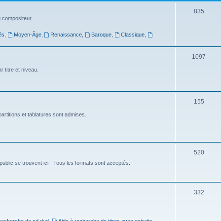
t
S
835
du compositeur
s
u
és
,
Moyen-Âge
,
Renaissance
,
Baroque
,
Classique
,
j
e
S
1097
t
u
 titre et niveau.
s
j
e
S
155
t
u
artitions et tablatures sont admises.
s
j
e
S
520
t
ublic se trouvent ici - Tous les formats sont acceptés.
u
s
j
e
S
332
t
u
s
j
 recherche de cd dvd
,
Aide à recherche de titres avec extraits