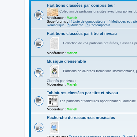
Partitions classées par compositeur
Collection de partitions gratuites avec biographies 
Modérateur :
Marieh
Sous-forums :
Liste de compositeurs
,
Méthodes et trait
Romantique
,
Moderne
,
Contemporain
Partitions classées par titre et niveau
Collection de vos partitions préférées, classées par
Modérateur :
Marieh
Musique d'ensemble
Partitions de diverses formations instrumentales, p
Classés par niveau.
Modérateur :
Marieh
Tablatures classées par titre et niveau
Les partitions et tablatures appartenant au domaine p
Modérateur :
Marieh
Recherche de ressources musicales
Sous-forums :
Aide à la recherche de partitions
,
Aide à