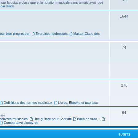
ur la guitare classique et la notation musicale sans jamais avoir osé
in d'aide
u
s
j
S
1644
e
u
t
j
pour bien progresser
,
Exercices techniques
,
Master Class des
s
e
S
74
t
u
s
j
e
t
S
276
s
u
j
Definitions des termes musicaux
,
Livres, Ebooks et tutoriaux
e
S
64
tare
t
oeuvres musicales
,
Une guitare pour Scarlatti
,
Bach en vrac...
,
u
Comparative d'oeuvres
s
j
SUJETS
e