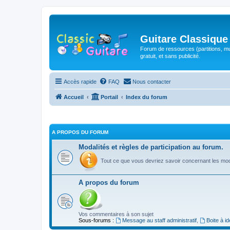
Guitare Classique
Forum de ressources (partitions, mu
gratuit, et sans publicité.
Accès rapide
FAQ
Nous contacter
Accueil
Portail
Index du forum
A PROPOS DU FORUM
Modalités et règles de participation au forum.
Tout ce que vous devriez savoir concernant les moda
A propos du forum
Vos commentaires à son sujet
Sous-forums :
Message au staff administratif
,
Boite à i