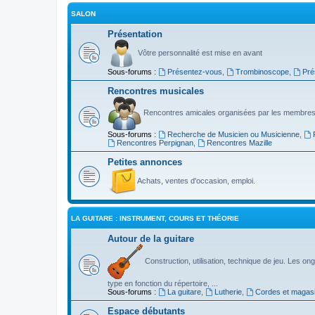
SALON
Présentation
Vôtre personnalité est mise en avant
Sous-forums :
Présentez-vous
,
Trombinoscope
,
Pré
Rencontres musicales
Rencontres amicales organisées par les membres
Sous-forums :
Recherche de Musicien ou Musicienne
,
Rencontres Perpignan
,
Rencontres Mazille
Petites annonces
Achats, ventes d'occasion, emploi.
LA GUITARE : INSTRUMENT, COURS ET THÉORIE
Autour de la guitare
Construction, utilisation, technique de jeu. Les ongl
type en fonction du répertoire, ...
Sous-forums :
La guitare
,
Lutherie
,
Cordes et magas
Espace débutants