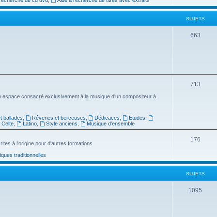
e
SUJETS
t
s
S
663
u
j
e
S
713
t
u
n espace consacré exclusivement à la musique d'un compositeur à
s
j
 ballades
,
Rêveries et berceuses
,
Dédicaces
,
Etudes
,
e
Celte
,
Latino
,
Style anciens
,
Musique d’ensemble
t
S
176
ites à l'origine pour d'autres formations
s
u
ues traditionnelles
j
SUJETS
e
t
S
1095
s
u
j