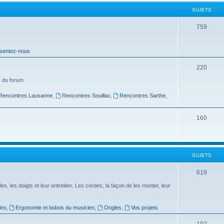
t
SUJETS
s
S
759
u
sentez-nous
j
e
S
220
t
u
 du forum
s
j
Rencontres Lausanne
,
Rencontres Souillac
,
Rencontres Sarthe
,
e
S
160
t
u
s
j
SUJETS
e
t
S
619
s
u
es, les doigts et leur entretien. Les cordes, la façon de les monter, leur
j
ins
,
Ergonomie et bobos du musicien
,
Ongles
,
Vos projets
e
S
102
t