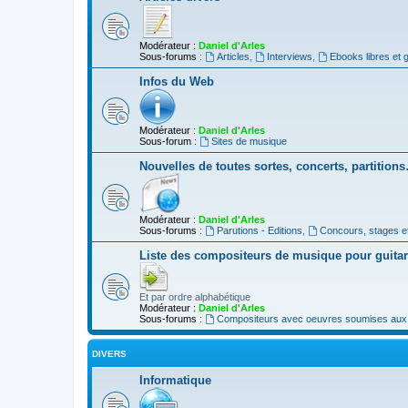
Modérateur :
Daniel d'Arles
Sous-forums :
Articles
,
Interviews
,
Ebooks libres et g
Infos du Web
Modérateur :
Daniel d'Arles
Sous-forum :
Sites de musique
Nouvelles de toutes sortes, concerts, partition
Modérateur :
Daniel d'Arles
Sous-forums :
Parutions - Editions
,
Concours, stages e
Liste des compositeurs de musique pour guita
Et par ordre alphabétique
Modérateur :
Daniel d'Arles
Sous-forums :
Compositeurs avec oeuvres soumises aux d
DIVERS
Informatique