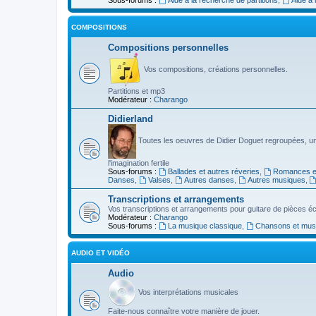
COMPOSITIONS
Compositions personnelles
Vos compositions, créations personnelles.
Partitions et mp3
Modérateur :
Charango
Didierland
Toutes les oeuvres de Didier Doguet regroupées, u
l'imagination fertile
Sous-forums :
Ballades et autres réveries
,
Romances et
Danses
,
Valses
,
Autres danses
,
Autres musiques
,
Transcriptions et arrangements
Vos transcriptions et arrangements pour guitare de pièces écr
Modérateur :
Charango
Sous-forums :
La musique classique
,
Chansons et musiq
AUDIO ET VIDÉO
Audio
Vos interprétations musicales
Faite-nous connaître votre manière de jouer.