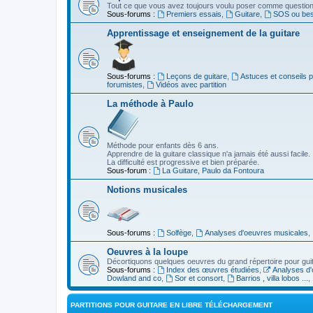
Tout ce que vous avez toujours voulu poser comme question s
Sous-forums :
Premiers essais
,
Guitare
,
SOS ou beso
Apprentissage et enseignement de la guitare
Sous-forums :
Leçons de guitare
,
Astuces et conseils 
forumistes
,
Vidéos avec partition
La méthode à Paulo
Méthode pour enfants dès 6 ans.
Apprendre de la guitare classique n'a jamais été aussi facile.
La difficulté est progressive et bien préparée.
Sous-forum :
La Guitare, Paulo da Fontoura
Notions musicales
Sous-forums :
Solfège
,
Analyses d'oeuvres musicales
,
Oeuvres à la loupe
Décortiquons quelques oeuvres du grand répertoire pour gui
Sous-forums :
Index des œuvres étudiées
,
Analyses d'
Dowland and co
,
Sor et consort
,
Barrios , villa lobos ...
,
PARTITIONS POUR GUITARE EN LIBRE TÉLÉCHARGEMENT