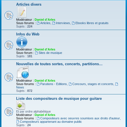
Articles divers
Modérateur :
Daniel d'Arles
Sous-forums :
Articles
,
Interviews
,
Ebooks libres et gratuits
Sujets :
224
Infos du Web
Modérateur :
Daniel d'Arles
Sous-forum :
Sites de musique
Sujets :
181
Nouvelles de toutes sortes, concerts, partitions…
Modérateur :
Daniel d'Arles
Sous-forums :
Parutions - Editions
,
Concours, stages et concerts
,
News
Sujets :
872
Liste des compositeurs de musique pour guitare
Et par ordre alphabétique
Modérateur :
Daniel d'Arles
Sous-forums :
Compositeurs avec oeuvres soumises aux droits d'auteur
,
Compositeurs appartenant au domaine public
Sujets :
24