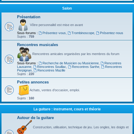
Salon
Présentation
Vôtre personnalité est mise en avant
Sous-forums :
Présentez-vous
,
Trombinoscope
,
Présentez-nous
Sujets :
759
Rencontres musicales
Rencontres amicales organisées par les membres du forum
Sous-forums :
Recherche de Musicien ou Musicienne
,
Rencontres
Lausanne
,
Rencontres Souillac
,
Rencontres Sarthe
,
Rencontres
Perpignan
,
Rencontres Mazille
Sujets :
220
Petites annonces
Achats, ventes d'occasion, emploi.
Sujets :
160
La guitare : instrument, cours et théorie
Autour de la guitare
Construction, utilisation, technique de jeu. Les ongles, les doigts et