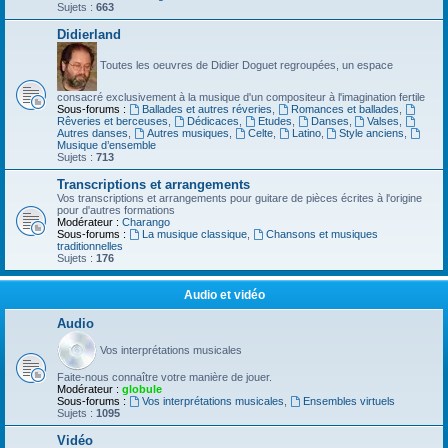
Sujets :
663
Didierland
Toutes les oeuvres de Didier Doguet regroupées, un espace
consacré exclusivement à la musique d'un compositeur à l'imagination fertile
Sous-forums :
Ballades et autres réveries
,
Romances et ballades
,
Rêveries et berceuses
,
Dédicaces
,
Etudes
,
Danses
,
Valses
,
Autres danses
,
Autres musiques
,
Celte
,
Latino
,
Style anciens
,
Musique d’ensemble
Sujets :
713
Transcriptions et arrangements
Vos transcriptions et arrangements pour guitare de pièces écrites à l'origine
pour d'autres formations
Modérateur :
Charango
Sous-forums :
La musique classique
,
Chansons et musiques
traditionnelles
Sujets :
176
Audio et vidéo
Audio
Vos interprétations musicales
Faite-nous connaître votre manière de jouer.
Modérateur :
globule
Sous-forums :
Vos interprétations musicales
,
Ensembles virtuels
Sujets :
1095
Vidéo