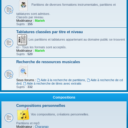
Partitions de diverses formations instrumentales, partitions et
tablatures sont admises.
Classés par niveau.
Modérateur :
Marieh
Sujets :
155
Tablatures classées par titre et niveau
Les partitions et tablatures appartenant au domaine public se trouvent
ici - Tous les formats sont acceptés.
Modérateur :
Marieh
Sujets :
520
Recherche de ressources musicales
Sous-forums :
Aide à la recherche de partitions
,
Aide à recherche de cd
dvd
,
Aide à recherche de titres avec extraits
Sujets :
332
Compositions
Compositions personnelles
Vos compositions, créations personnelles.
Partitions et mp3
Modérateur :
Charango