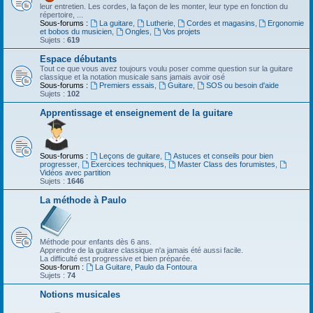
leur entretien. Les cordes, la façon de les monter, leur type en fonction du
répertoire, ...
Sous-forums :
La guitare
,
Lutherie
,
Cordes et magasins
,
Ergonomie
et bobos du musicien
,
Ongles
,
Vos projets
Sujets :
619
Espace débutants
Tout ce que vous avez toujours voulu poser comme question sur la guitare
classique et la notation musicale sans jamais avoir osé
Sous-forums :
Premiers essais
,
Guitare
,
SOS ou besoin d'aide
Sujets :
102
Apprentissage et enseignement de la guitare
Sous-forums :
Leçons de guitare
,
Astuces et conseils pour bien
progresser
,
Exercices techniques
,
Master Class des forumistes
,
Vidéos avec partition
Sujets :
1646
La méthode à Paulo
Méthode pour enfants dès 6 ans.
Apprendre de la guitare classique n'a jamais été aussi facile.
La difficulté est progressive et bien préparée.
Sous-forum :
La Guitare, Paulo da Fontoura
Sujets :
74
Notions musicales