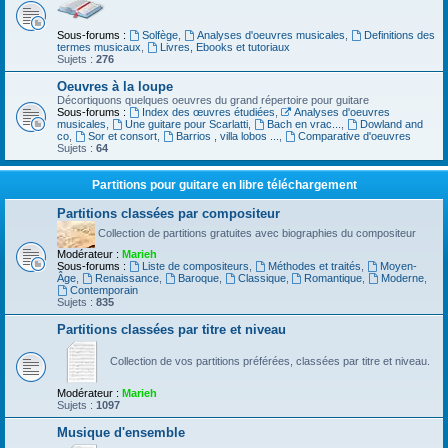
Sous-forums :
Solfège
,
Analyses d'oeuvres musicales
,
Definitions des
termes musicaux
,
Livres, Ebooks et tutoriaux
Sujets :
276
Oeuvres à la loupe
Décortiquons quelques oeuvres du grand répertoire pour guitare
Sous-forums :
Index des œuvres étudiées
,
Analyses d'oeuvres
musicales
,
Une guitare pour Scarlatti
,
Bach en vrac...
,
Dowland and
co
,
Sor et consort
,
Barrios , villa lobos ...
,
Comparative d'oeuvres
Sujets :
64
Partitions pour guitare en libre téléchargement
Partitions classées par compositeur
Collection de partitions gratuites avec biographies du compositeur
Modérateur :
Marieh
Sous-forums :
Liste de compositeurs
,
Méthodes et traités
,
Moyen-
Âge
,
Renaissance
,
Baroque
,
Classique
,
Romantique
,
Moderne
,
Contemporain
Sujets :
835
Partitions classées par titre et niveau
Collection de vos partitions préférées, classées par titre et niveau.
Modérateur :
Marieh
Sujets :
1097
Musique d'ensemble