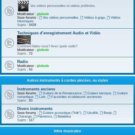
Vos vidéos personnelles et vidéos préférées.
Modérateur :
globule
Sous-forums :
Vos vidéos personnelles
,
Vidéos à gogo
,
Vidéos
Historiques
Sujets :
5439
Techniques d’enregistrement Audio et Vidéo
Comment faites-vous? Avec quels outils?
Modérateur :
globule
Sujets :
72
Radio
Modérateur :
globule
Sujets :
52
Autres instruments à cordes pincées, ou styles
Instruments anciens
Sous-forums :
Guitare de la Renaissance
,
Guitare baroque
,
Guitare
romantique
,
Luth
,
Facsimiles et tablatures anciennes
Sujets :
83
Divers instruments
Sous-forums :
Guitare acoustique ("folk")
,
Ukulélé
,
Banjo
,
Charango
,
Flamenco
,
Balalaïka
Sujets :
117
Infos musicales