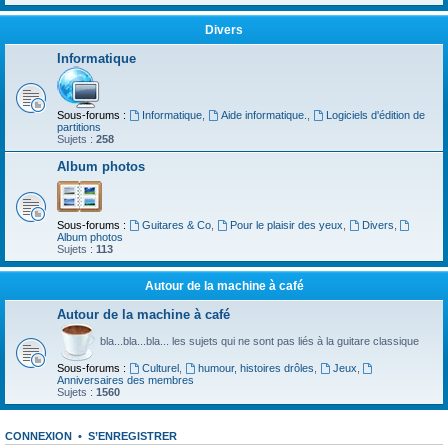
Divers
Informatique
Sous-forums :
Informatique
,
Aide informatique.
,
Logiciels d'édition de
partitions
Sujets :
258
Album photos
Sous-forums :
Guitares & Co
,
Pour le plaisir des yeux
,
Divers
,
Album photos
Sujets :
113
Autour de la machine à café
Autour de la machine à café
bla...bla...bla... les sujets qui ne sont pas liés à la guitare classique
Sous-forums :
Culturel
,
humour, histoires drôles
,
Jeux
,
Anniversaires des membres
Sujets :
1560
CONNEXION
•
S’ENREGISTRER