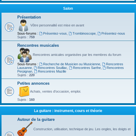
Salon
Présentation
Vôtre personnalité est mise en avant
Sous-forums :
Présentez-vous
,
Trombinoscope
,
Présentez-nous
Sujets :
759
Rencontres musicales
Rencontres amicales organisées par les membres du forum
Sous-forums :
Recherche de Musicien ou Musicienne
,
Rencontres
Lausanne
,
Rencontres Souillac
,
Rencontres Sarthe
,
Rencontres
Perpignan
,
Rencontres Mazille
Sujets :
220
Petites annonces
Achats, ventes d'occasion, emploi.
Sujets :
160
La guitare : instrument, cours et théorie
Autour de la guitare
Construction, utilisation, technique de jeu. Les ongles, les doigts et