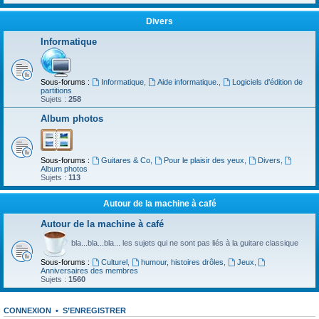
Divers
Informatique
Sous-forums :
Informatique
,
Aide informatique.
,
Logiciels d'édition de
partitions
Sujets :
258
Album photos
Sous-forums :
Guitares & Co
,
Pour le plaisir des yeux
,
Divers
,
Album photos
Sujets :
113
Autour de la machine à café
Autour de la machine à café
bla...bla...bla... les sujets qui ne sont pas liés à la guitare classique
Sous-forums :
Culturel
,
humour, histoires drôles
,
Jeux
,
Anniversaires des membres
Sujets :
1560
CONNEXION
•
S’ENREGISTRER