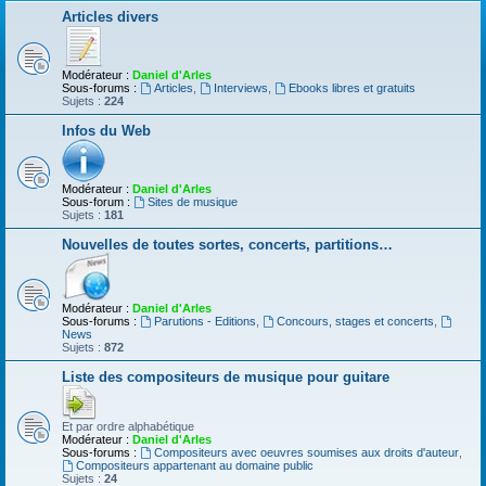
Articles divers
Modérateur :
Daniel d'Arles
Sous-forums :
Articles
,
Interviews
,
Ebooks libres et gratuits
Sujets :
224
Infos du Web
Modérateur :
Daniel d'Arles
Sous-forum :
Sites de musique
Sujets :
181
Nouvelles de toutes sortes, concerts, partitions…
Modérateur :
Daniel d'Arles
Sous-forums :
Parutions - Editions
,
Concours, stages et concerts
,
News
Sujets :
872
Liste des compositeurs de musique pour guitare
Et par ordre alphabétique
Modérateur :
Daniel d'Arles
Sous-forums :
Compositeurs avec oeuvres soumises aux droits d'auteur
,
Compositeurs appartenant au domaine public
Sujets :
24