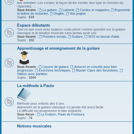
leur entretien. Les cordes, la façon de les monter, leur type en fonction du
répertoire, ...
Sous-forums :
La guitare
,
Lutherie
,
Cordes et magasins
,
Ergonomie
et bobos du musicien
,
Ongles
,
Vos projets
Sujets :
619
Espace débutants
Tout ce que vous avez toujours voulu poser comme question sur la guitare
classique et la notation musicale sans jamais avoir osé
Sous-forums :
Premiers essais
,
Guitare
,
SOS ou besoin d'aide
Sujets :
102
Apprentissage et enseignement de la guitare
Sous-forums :
Leçons de guitare
,
Astuces et conseils pour bien
progresser
,
Exercices techniques
,
Master Class des forumistes
,
Vidéos avec partition
Sujets :
1644
La méthode à Paulo
Méthode pour enfants dès 6 ans.
Apprendre de la guitare classique n'a jamais été aussi facile.
La difficulté est progressive et bien préparée.
Sous-forum :
La Guitare, Paulo da Fontoura
Sujets :
74
Notions musicales