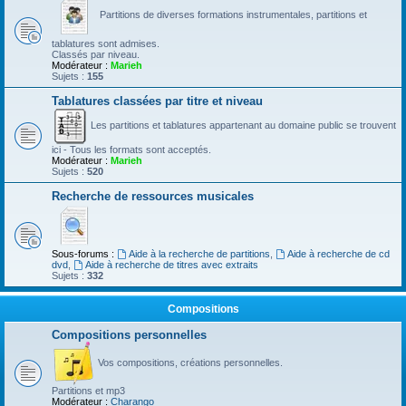
Partitions de diverses formations instrumentales, partitions et
tablatures sont admises.
Classés par niveau.
Modérateur :
Marieh
Sujets :
155
Tablatures classées par titre et niveau
Les partitions et tablatures appartenant au domaine public se trouvent
ici - Tous les formats sont acceptés.
Modérateur :
Marieh
Sujets :
520
Recherche de ressources musicales
Sous-forums :
Aide à la recherche de partitions
,
Aide à recherche de cd
dvd
,
Aide à recherche de titres avec extraits
Sujets :
332
Compositions
Compositions personnelles
Vos compositions, créations personnelles.
Partitions et mp3
Modérateur :
Charango