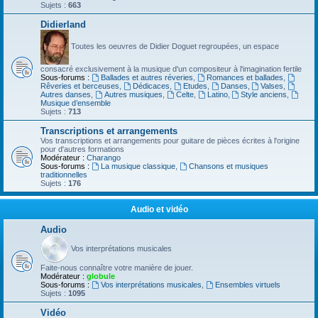
Sujets :
663
Didierland
Toutes les oeuvres de Didier Doguet regroupées, un espace
consacré exclusivement à la musique d'un compositeur à l'imagination fertile
Sous-forums :
Ballades et autres réveries
,
Romances et ballades
,
Rêveries et berceuses
,
Dédicaces
,
Etudes
,
Danses
,
Valses
,
Autres danses
,
Autres musiques
,
Celte
,
Latino
,
Style anciens
,
Musique d’ensemble
Sujets :
713
Transcriptions et arrangements
Vos transcriptions et arrangements pour guitare de pièces écrites à l'origine
pour d'autres formations
Modérateur :
Charango
Sous-forums :
La musique classique
,
Chansons et musiques
traditionnelles
Sujets :
176
Audio et vidéo
Audio
Vos interprétations musicales
Faite-nous connaître votre manière de jouer.
Modérateur :
globule
Sous-forums :
Vos interprétations musicales
,
Ensembles virtuels
Sujets :
1095
Vidéo