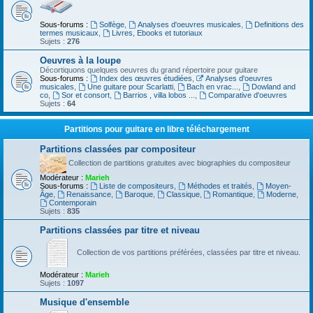
Sous-forums :
Solfège
,
Analyses d'oeuvres musicales
,
Definitions des
termes musicaux
,
Livres, Ebooks et tutoriaux
Sujets :
276
Oeuvres à la loupe
Décortiquons quelques oeuvres du grand répertoire pour guitare
Sous-forums :
Index des œuvres étudiées
,
Analyses d'oeuvres
musicales
,
Une guitare pour Scarlatti
,
Bach en vrac...
,
Dowland and
co
,
Sor et consort
,
Barrios , villa lobos ...
,
Comparative d'oeuvres
Sujets :
64
Partitions pour guitare en libre téléchargement
Partitions classées par compositeur
Collection de partitions gratuites avec biographies du compositeur
Modérateur :
Marieh
Sous-forums :
Liste de compositeurs
,
Méthodes et traités
,
Moyen-
Âge
,
Renaissance
,
Baroque
,
Classique
,
Romantique
,
Moderne
,
Contemporain
Sujets :
835
Partitions classées par titre et niveau
Collection de vos partitions préférées, classées par titre et niveau.
Modérateur :
Marieh
Sujets :
1097
Musique d'ensemble