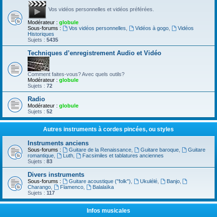
Vos vidéos personnelles et vidéos préférées.
Modérateur :
globule
Sous-forums :
Vos vidéos personnelles
,
Vidéos à gogo
,
Vidéos
Historiques
Sujets :
5435
Techniques d’enregistrement Audio et Vidéo
Comment faites-vous? Avec quels outils?
Modérateur :
globule
Sujets :
72
Radio
Modérateur :
globule
Sujets :
52
Autres instruments à cordes pincées, ou styles
Instruments anciens
Sous-forums :
Guitare de la Renaissance
,
Guitare baroque
,
Guitare
romantique
,
Luth
,
Facsimiles et tablatures anciennes
Sujets :
83
Divers instruments
Sous-forums :
Guitare acoustique ("folk")
,
Ukulélé
,
Banjo
,
Charango
,
Flamenco
,
Balalaïka
Sujets :
117
Infos musicales