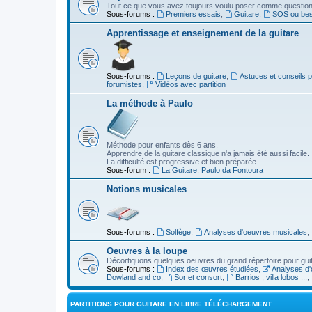
Tout ce que vous avez toujours voulu poser comme question s
Sous-forums :
Premiers essais
,
Guitare
,
SOS ou beso
Apprentissage et enseignement de la guitare
Sous-forums :
Leçons de guitare
,
Astuces et conseils 
forumistes
,
Vidéos avec partition
La méthode à Paulo
Méthode pour enfants dès 6 ans.
Apprendre de la guitare classique n'a jamais été aussi facile.
La difficulté est progressive et bien préparée.
Sous-forum :
La Guitare, Paulo da Fontoura
Notions musicales
Sous-forums :
Solfège
,
Analyses d'oeuvres musicales
,
Oeuvres à la loupe
Décortiquons quelques oeuvres du grand répertoire pour gui
Sous-forums :
Index des œuvres étudiées
,
Analyses d'
Dowland and co
,
Sor et consort
,
Barrios , villa lobos ...
,
PARTITIONS POUR GUITARE EN LIBRE TÉLÉCHARGEMENT