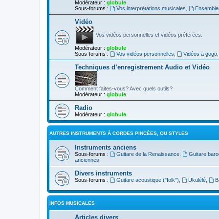
Modérateur :
globule
Sous-forums :
Vos interprétations musicales
,
Ensembles
Vidéo
Vos vidéos personnelles et vidéos préférées.
Modérateur :
globule
Sous-forums :
Vos vidéos personnelles
,
Vidéos à gogo
Techniques d’enregistrement Audio et Vidéo
Comment faites-vous? Avec quels outils?
Modérateur :
globule
Radio
Modérateur :
globule
AUTRES INSTRUMENTS À CORDES PINCÉES, OU STYLES
Instruments anciens
Sous-forums :
Guitare de la Renaissance
,
Guitare bar
anciennes
Divers instruments
Sous-forums :
Guitare acoustique ("folk")
,
Ukulélé
,
B
INFOS MUSICALES
Articles divers