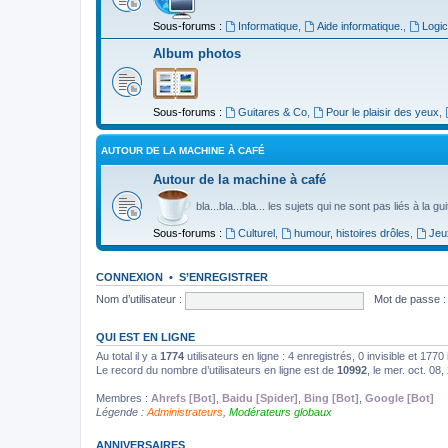
Sous-forums :
Informatique
,
Aide informatique.
,
Logic
Album photos
Sous-forums :
Guitares & Co
,
Pour le plaisir des yeux
,
AUTOUR DE LA MACHINE À CAFÉ
Autour de la machine à café
bla...bla...bla... les sujets qui ne sont pas liés à la g
Sous-forums :
Culturel
,
humour, histoires drôles
,
Jeu
CONNEXION
•
S’ENREGISTRER
Nom d’utilisateur :
Mot de passe :
QUI EST EN LIGNE
Au total il y a
1774
utilisateurs en ligne : 4 enregistrés, 0 invisible et 177
Le record du nombre d’utilisateurs en ligne est de
10992
, le mer. oct. 08
Membres :
Ahrefs [Bot]
,
Baidu [Spider]
,
Bing [Bot]
,
Google [Bot]
Légende :
Administrateurs
,
Modérateurs globaux
ANNIVERSAIRES