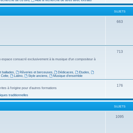
e
SUJETS
t
s
S
663
u
j
e
S
713
t
u
n espace consacré exclusivement à la musique d'un compositeur à
s
j
 ballades
,
Rêveries et berceuses
,
Dédicaces
,
Etudes
,
e
Celte
,
Latino
,
Style anciens
,
Musique d’ensemble
t
S
176
ites à l'origine pour d'autres formations
s
u
ues traditionnelles
j
SUJETS
e
t
S
1095
s
u
j