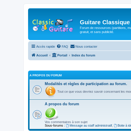
Guitare Classique
Forum de ressources (partitions, mu
gratuit, et sans publicité.
Accès rapide
FAQ
Nous contacter
Accueil
Portail
Index du forum
A PROPOS DU FORUM
Modalités et règles de participation au forum.
Tout ce que vous devriez savoir concernant les moda
A propos du forum
Vos commentaires à son sujet
Sous-forums :
Message au staff administratif
,
Boite à i