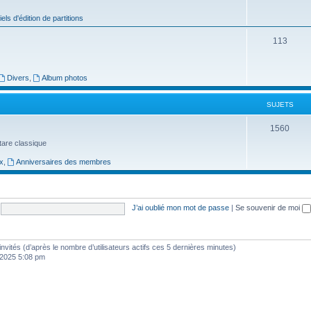
j
iels d'édition de partitions
e
S
113
t
u
s
j
Divers
,
Album photos
e
SUJETS
t
S
1560
s
uitare classique
u
x
,
Anniversaires des membres
j
e
t
J’ai oublié mon mot de passe
|
Se souvenir de moi
s
0 invités (d’après le nombre d’utilisateurs actifs ces 5 dernières minutes)
, 2025 5:08 pm