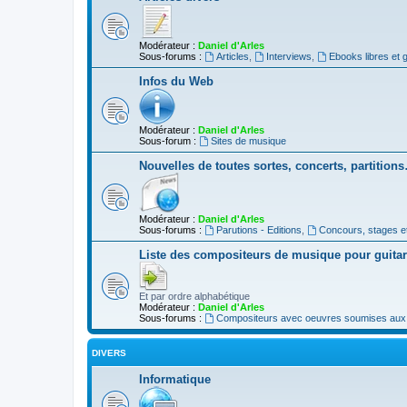
Modérateur :
Daniel d'Arles
Sous-forums :
Articles
,
Interviews
,
Ebooks libres et g
Infos du Web
Modérateur :
Daniel d'Arles
Sous-forum :
Sites de musique
Nouvelles de toutes sortes, concerts, partition
Modérateur :
Daniel d'Arles
Sous-forums :
Parutions - Editions
,
Concours, stages e
Liste des compositeurs de musique pour guita
Et par ordre alphabétique
Modérateur :
Daniel d'Arles
Sous-forums :
Compositeurs avec oeuvres soumises aux d
DIVERS
Informatique