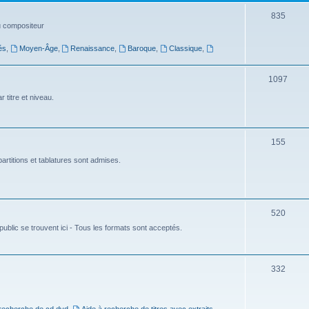
t
S
835
du compositeur
s
u
és
,
Moyen-Âge
,
Renaissance
,
Baroque
,
Classique
,
j
e
S
1097
t
u
 titre et niveau.
s
j
e
S
155
t
u
artitions et tablatures sont admises.
s
j
e
S
520
t
ublic se trouvent ici - Tous les formats sont acceptés.
u
s
j
e
S
332
t
u
s
j
 recherche de cd dvd
,
Aide à recherche de titres avec extraits