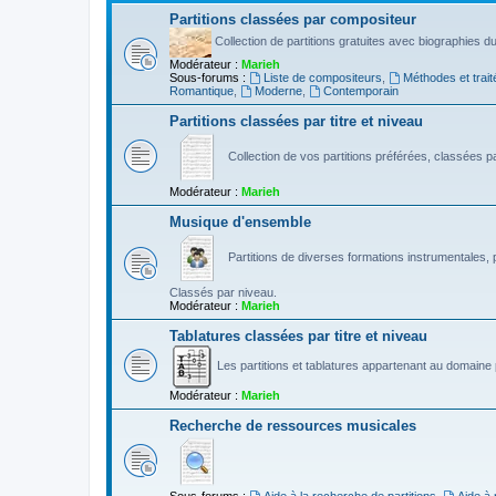
Partitions classées par compositeur
Collection de partitions gratuites avec biographies 
Modérateur :
Marieh
Sous-forums :
Liste de compositeurs
,
Méthodes et trait
Romantique
,
Moderne
,
Contemporain
Partitions classées par titre et niveau
Collection de vos partitions préférées, classées par
Modérateur :
Marieh
Musique d'ensemble
Partitions de diverses formations instrumentales, p
Classés par niveau.
Modérateur :
Marieh
Tablatures classées par titre et niveau
Les partitions et tablatures appartenant au domaine p
Modérateur :
Marieh
Recherche de ressources musicales
Sous-forums :
Aide à la recherche de partitions
,
Aide à