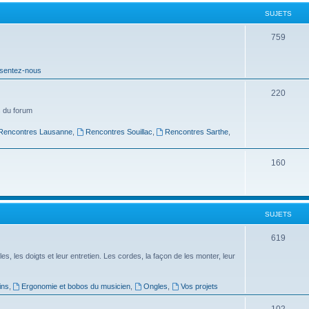
t
SUJETS
s
S
759
u
sentez-nous
j
e
S
220
t
u
 du forum
s
j
Rencontres Lausanne
,
Rencontres Souillac
,
Rencontres Sarthe
,
e
S
160
t
u
s
j
SUJETS
e
t
S
619
s
u
es, les doigts et leur entretien. Les cordes, la façon de les monter, leur
j
ins
,
Ergonomie et bobos du musicien
,
Ongles
,
Vos projets
e
S
102
t