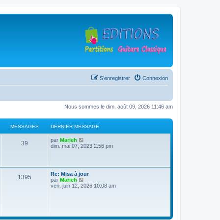
S’enregistrer
Connexion
Nous sommes le dim. août 09, 2026 11:46 am
MESSAGES
DERNIER MESSAGE
D
V
par
Marieh
M
39
e
o
dim. mai 07, 2023 2:56 pm
r
i
e
n
r
i
l
s
e
e
D
Re: Misa à jour
r
d
M
1395
e
V
par
Marieh
s
m
e
r
o
ven. juin 12, 2026 10:08 am
e
r
e
n
i
s
n
a
i
r
s
i
s
e
l
a
e
g
r
e
g
r
s
m
d
e
m
e