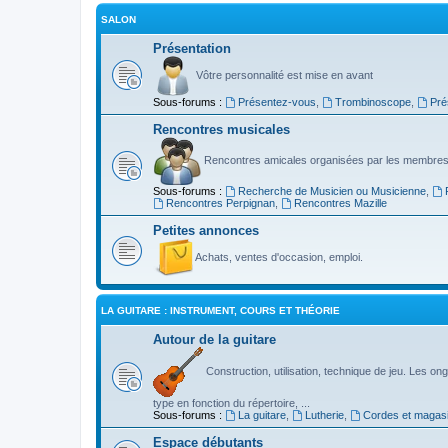
SALON
Présentation
Vôtre personnalité est mise en avant
Sous-forums :
Présentez-vous
,
Trombinoscope
,
Pré
Rencontres musicales
Rencontres amicales organisées par les membres
Sous-forums :
Recherche de Musicien ou Musicienne
,
Rencontres Perpignan
,
Rencontres Mazille
Petites annonces
Achats, ventes d'occasion, emploi.
LA GUITARE : INSTRUMENT, COURS ET THÉORIE
Autour de la guitare
Construction, utilisation, technique de jeu. Les ongl
type en fonction du répertoire, ...
Sous-forums :
La guitare
,
Lutherie
,
Cordes et magas
Espace débutants