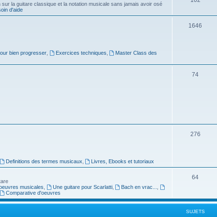
ur la guitare classique et la notation musicale sans jamais avoir osé
in d'aide
u
s
j
S
1646
e
u
t
j
pour bien progresser
,
Exercices techniques
,
Master Class des
s
e
S
74
t
u
s
j
e
t
S
276
s
u
j
Definitions des termes musicaux
,
Livres, Ebooks et tutoriaux
e
S
64
tare
t
oeuvres musicales
,
Une guitare pour Scarlatti
,
Bach en vrac...
,
u
Comparative d'oeuvres
s
j
SUJETS
e