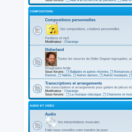
COMPOSITIONS
Compositions personnelles
Vos compositions, créations personnelles.
Partitions et mp3
Modérateur :
Charango
Didierland
Toutes les oeuvres de Didier Doguet regroupées, u
l'imagination fertile
Sous-forums :
Ballades et autres réveries
,
Romances et
Danses
,
Valses
,
Autres danses
,
Autres musiques
,
Transcriptions et arrangements
Vos transcriptions et arrangements pour guitare de pièces écr
Modérateur :
Charango
Sous-forums :
La musique classique
,
Chansons et musiq
AUDIO ET VIDÉO
Audio
Vos interprétations musicales
Faite-nous connaître votre manière de jouer.