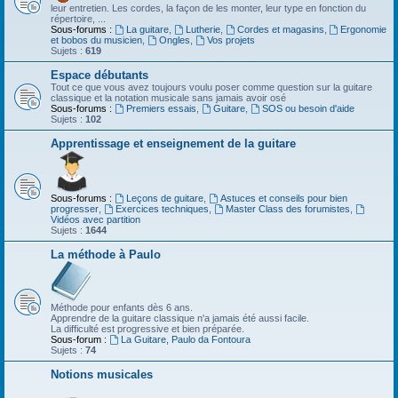
leur entretien. Les cordes, la façon de les monter, leur type en fonction du
répertoire, ...
Sous-forums :
La guitare
,
Lutherie
,
Cordes et magasins
,
Ergonomie
et bobos du musicien
,
Ongles
,
Vos projets
Sujets :
619
Espace débutants
Tout ce que vous avez toujours voulu poser comme question sur la guitare
classique et la notation musicale sans jamais avoir osé
Sous-forums :
Premiers essais
,
Guitare
,
SOS ou besoin d'aide
Sujets :
102
Apprentissage et enseignement de la guitare
Sous-forums :
Leçons de guitare
,
Astuces et conseils pour bien
progresser
,
Exercices techniques
,
Master Class des forumistes
,
Vidéos avec partition
Sujets :
1644
La méthode à Paulo
Méthode pour enfants dès 6 ans.
Apprendre de la guitare classique n'a jamais été aussi facile.
La difficulté est progressive et bien préparée.
Sous-forum :
La Guitare, Paulo da Fontoura
Sujets :
74
Notions musicales