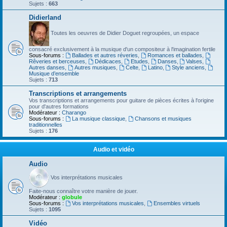
Sujets :
663
Didierland
Toutes les oeuvres de Didier Doguet regroupées, un espace
consacré exclusivement à la musique d'un compositeur à l'imagination fertile
Sous-forums :
Ballades et autres réveries
,
Romances et ballades
,
Rêveries et berceuses
,
Dédicaces
,
Etudes
,
Danses
,
Valses
,
Autres danses
,
Autres musiques
,
Celte
,
Latino
,
Style anciens
,
Musique d’ensemble
Sujets :
713
Transcriptions et arrangements
Vos transcriptions et arrangements pour guitare de pièces écrites à l'origine
pour d'autres formations
Modérateur :
Charango
Sous-forums :
La musique classique
,
Chansons et musiques
traditionnelles
Sujets :
176
Audio et vidéo
Audio
Vos interprétations musicales
Faite-nous connaître votre manière de jouer.
Modérateur :
globule
Sous-forums :
Vos interprétations musicales
,
Ensembles virtuels
Sujets :
1095
Vidéo