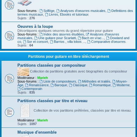
Sous-forums :
Solfège
,
Analyses d'oeuvres musicales
,
Definitions des
termes musicaux
,
Livres, Ebooks et tutoriaux
Sujets :
276
Oeuvres à la loupe
Décortiquons quelques oeuvres du grand répertoire pour guitare
Sous-forums :
Index des œuvres étudiées
,
Analyses d'oeuvres
musicales
,
Une guitare pour Scarlatti
,
Bach en vrac...
,
Dowland and
co
,
Sor et consort
,
Barrios , villa lobos ...
,
Comparative d'oeuvres
Sujets :
64
Partitions pour guitare en libre téléchargement
Partitions classées par compositeur
Collection de partitions gratuites avec biographies du compositeur
Modérateur :
Marieh
Sous-forums :
Liste de compositeurs
,
Méthodes et traités
,
Moyen-
Âge
,
Renaissance
,
Baroque
,
Classique
,
Romantique
,
Moderne
,
Contemporain
Sujets :
835
Partitions classées par titre et niveau
Collection de vos partitions préférées, classées par titre et niveau.
Modérateur :
Marieh
Sujets :
1097
Musique d'ensemble