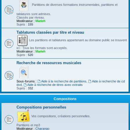
Partitions de diverses formations instrumentales, partitions et
tablatures sont admises.
Classés par niveau.
Modérateur :
Marieh
Sujets :
155
Tablatures classées par titre et niveau
Les partitions et tablatures appartenant au domaine public se trouvent
ici - Tous les formats sont acceptés.
Modérateur :
Marieh
Sujets :
520
Recherche de ressources musicales
Sous-forums :
Aide à la recherche de partitions
,
Aide à recherche de cd
dvd
,
Aide à recherche de titres avec extraits
Sujets :
332
Compositions
Compositions personnelles
Vos compositions, créations personnelles.
Partitions et mp3
Modérateur :
Charango