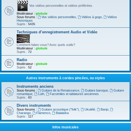
Vos vidéos personnelles et vidéos préférées.
Modérateur :
globule
Sous-forums :
Vos vidéos personnelles
,
Vidéos à gogo
,
Vidéos
Historiques
Sujets :
5435
Techniques d’enregistrement Audio et Vidéo
Comment faites-vous? Avec quels outils?
Modérateur :
globule
Sujets :
72
Radio
Modérateur :
globule
Sujets :
52
Autres instruments à cordes pincées, ou styles
Instruments anciens
Sous-forums :
Guitare de la Renaissance
,
Guitare baroque
,
Guitare
romantique
,
Luth
,
Facsimiles et tablatures anciennes
Sujets :
83
Divers instruments
Sous-forums :
Guitare acoustique ("folk")
,
Ukulélé
,
Banjo
,
Charango
,
Flamenco
,
Balalaïka
Sujets :
117
Infos musicales