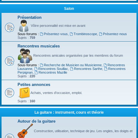
Salon
Présentation
Vôtre personnalité est mise en avant
Sous-forums :
Présentez-vous
,
Trombinoscope
,
Présentez-nous
Sujets :
759
Rencontres musicales
Rencontres amicales organisées par les membres du forum
Sous-forums :
Recherche de Musicien ou Musicienne
,
Rencontres
Lausanne
,
Rencontres Souillac
,
Rencontres Sarthe
,
Rencontres
Perpignan
,
Rencontres Mazille
Sujets :
220
Petites annonces
Achats, ventes d'occasion, emploi.
Sujets :
160
La guitare : instrument, cours et théorie
Autour de la guitare
Construction, utilisation, technique de jeu. Les ongles, les doigts et