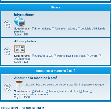
Divers
Informatique
Sous-forums :
Informatique
,
Aide informatique.
,
Logiciels d'édition de
partitions
Sujets :
258
Album photos
Sous-forums :
Guitares & Co
,
Pour le plaisir des yeux
,
Divers
,
Album photos
Sujets :
113
Autour de la machine à café
Autour de la machine à café
bla...bla...bla... les sujets qui ne sont pas liés à la guitare classique
Sous-forums :
Culturel
,
humour, histoires drôles
,
Jeux
,
Anniversaires des membres
Sujets :
1560
CONNEXION
•
S’ENREGISTRER