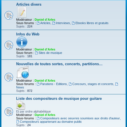
Articles divers
Modérateur :
Daniel d'Arles
Sous-forums :
Articles
,
Interviews
,
Ebooks libres et gratuits
Sujets :
224
Infos du Web
Modérateur :
Daniel d'Arles
Sous-forum :
Sites de musique
Sujets :
181
Nouvelles de toutes sortes, concerts, partitions…
Modérateur :
Daniel d'Arles
Sous-forums :
Parutions - Editions
,
Concours, stages et concerts
,
News
Sujets :
872
Liste des compositeurs de musique pour guitare
Et par ordre alphabétique
Modérateur :
Daniel d'Arles
Sous-forums :
Compositeurs avec oeuvres soumises aux droits d'auteur
,
Compositeurs appartenant au domaine public
Sujets :
24