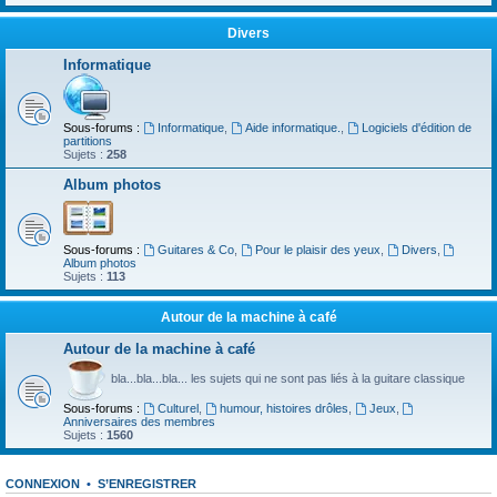
Divers
Informatique
Sous-forums :
Informatique
,
Aide informatique.
,
Logiciels d'édition de
partitions
Sujets :
258
Album photos
Sous-forums :
Guitares & Co
,
Pour le plaisir des yeux
,
Divers
,
Album photos
Sujets :
113
Autour de la machine à café
Autour de la machine à café
bla...bla...bla... les sujets qui ne sont pas liés à la guitare classique
Sous-forums :
Culturel
,
humour, histoires drôles
,
Jeux
,
Anniversaires des membres
Sujets :
1560
CONNEXION
•
S’ENREGISTRER