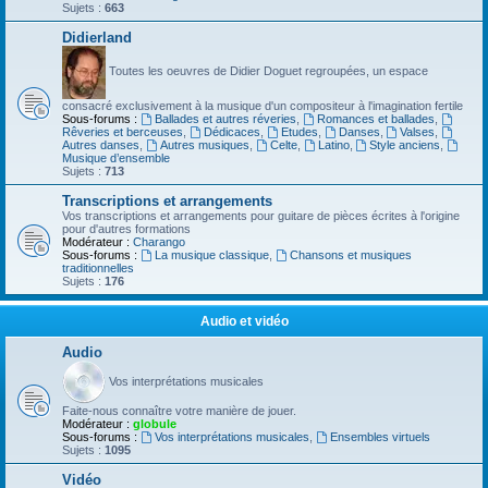
Sujets :
663
Didierland
Toutes les oeuvres de Didier Doguet regroupées, un espace
consacré exclusivement à la musique d'un compositeur à l'imagination fertile
Sous-forums :
Ballades et autres réveries
,
Romances et ballades
,
Rêveries et berceuses
,
Dédicaces
,
Etudes
,
Danses
,
Valses
,
Autres danses
,
Autres musiques
,
Celte
,
Latino
,
Style anciens
,
Musique d’ensemble
Sujets :
713
Transcriptions et arrangements
Vos transcriptions et arrangements pour guitare de pièces écrites à l'origine
pour d'autres formations
Modérateur :
Charango
Sous-forums :
La musique classique
,
Chansons et musiques
traditionnelles
Sujets :
176
Audio et vidéo
Audio
Vos interprétations musicales
Faite-nous connaître votre manière de jouer.
Modérateur :
globule
Sous-forums :
Vos interprétations musicales
,
Ensembles virtuels
Sujets :
1095
Vidéo