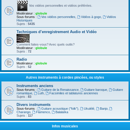
Vos vidéos personnelles et vidéos préférées.
Modérateur :
globule
Sous-forums :
Vos vidéos personnelles
,
Vidéos à gogo
,
Vidéos
Historiques
Sujets :
5435
Techniques d’enregistrement Audio et Vidéo
Comment faites-vous? Avec quels outils?
Modérateur :
globule
Sujets :
72
Radio
Modérateur :
globule
Sujets :
52
Autres instruments à cordes pincées, ou styles
Instruments anciens
Sous-forums :
Guitare de la Renaissance
,
Guitare baroque
,
Guitare
romantique
,
Luth
,
Facsimiles et tablatures anciennes
Sujets :
83
Divers instruments
Sous-forums :
Guitare acoustique ("folk")
,
Ukulélé
,
Banjo
,
Charango
,
Flamenco
,
Balalaïka
Sujets :
117
Infos musicales