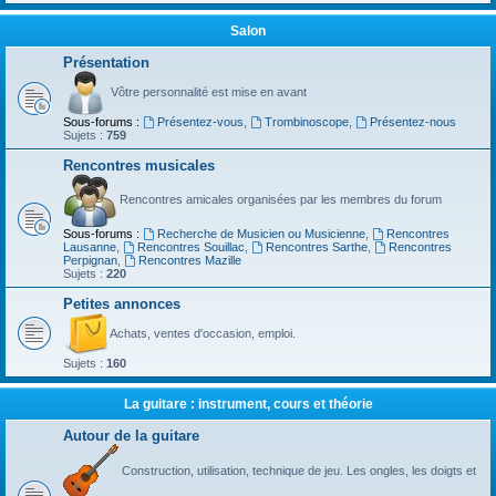
Salon
Présentation
Vôtre personnalité est mise en avant
Sous-forums :
Présentez-vous
,
Trombinoscope
,
Présentez-nous
Sujets :
759
Rencontres musicales
Rencontres amicales organisées par les membres du forum
Sous-forums :
Recherche de Musicien ou Musicienne
,
Rencontres
Lausanne
,
Rencontres Souillac
,
Rencontres Sarthe
,
Rencontres
Perpignan
,
Rencontres Mazille
Sujets :
220
Petites annonces
Achats, ventes d'occasion, emploi.
Sujets :
160
La guitare : instrument, cours et théorie
Autour de la guitare
Construction, utilisation, technique de jeu. Les ongles, les doigts et