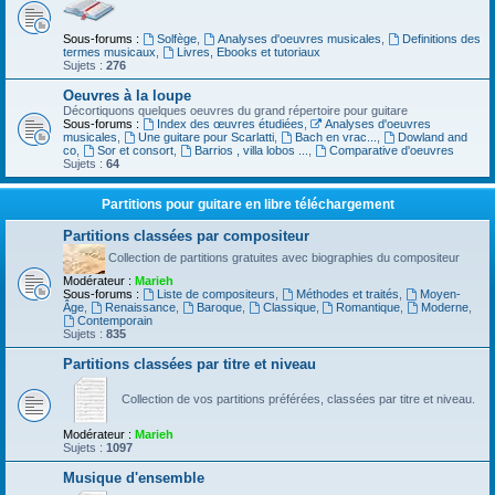
Sous-forums :
Solfège
,
Analyses d'oeuvres musicales
,
Definitions des
termes musicaux
,
Livres, Ebooks et tutoriaux
Sujets :
276
Oeuvres à la loupe
Décortiquons quelques oeuvres du grand répertoire pour guitare
Sous-forums :
Index des œuvres étudiées
,
Analyses d'oeuvres
musicales
,
Une guitare pour Scarlatti
,
Bach en vrac...
,
Dowland and
co
,
Sor et consort
,
Barrios , villa lobos ...
,
Comparative d'oeuvres
Sujets :
64
Partitions pour guitare en libre téléchargement
Partitions classées par compositeur
Collection de partitions gratuites avec biographies du compositeur
Modérateur :
Marieh
Sous-forums :
Liste de compositeurs
,
Méthodes et traités
,
Moyen-
Âge
,
Renaissance
,
Baroque
,
Classique
,
Romantique
,
Moderne
,
Contemporain
Sujets :
835
Partitions classées par titre et niveau
Collection de vos partitions préférées, classées par titre et niveau.
Modérateur :
Marieh
Sujets :
1097
Musique d'ensemble