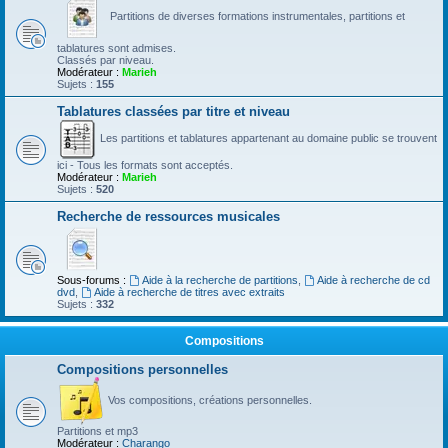
Partitions de diverses formations instrumentales, partitions et
tablatures sont admises.
Classés par niveau.
Modérateur :
Marieh
Sujets :
155
Tablatures classées par titre et niveau
Les partitions et tablatures appartenant au domaine public se trouvent
ici - Tous les formats sont acceptés.
Modérateur :
Marieh
Sujets :
520
Recherche de ressources musicales
Sous-forums :
Aide à la recherche de partitions
,
Aide à recherche de cd
dvd
,
Aide à recherche de titres avec extraits
Sujets :
332
Compositions
Compositions personnelles
Vos compositions, créations personnelles.
Partitions et mp3
Modérateur :
Charango