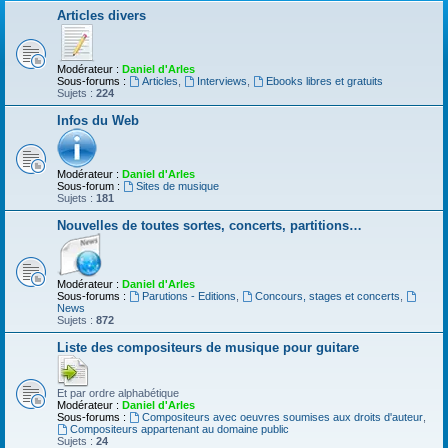
Articles divers
Modérateur :
Daniel d'Arles
Sous-forums :
Articles
,
Interviews
,
Ebooks libres et gratuits
Sujets :
224
Infos du Web
Modérateur :
Daniel d'Arles
Sous-forum :
Sites de musique
Sujets :
181
Nouvelles de toutes sortes, concerts, partitions…
Modérateur :
Daniel d'Arles
Sous-forums :
Parutions - Editions
,
Concours, stages et concerts
,
News
Sujets :
872
Liste des compositeurs de musique pour guitare
Et par ordre alphabétique
Modérateur :
Daniel d'Arles
Sous-forums :
Compositeurs avec oeuvres soumises aux droits d'auteur
,
Compositeurs appartenant au domaine public
Sujets :
24