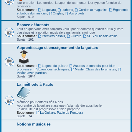
leur entretien. Les cordes, la façon de les monter, leur type en fonction du
répertoire, ...
Sous-forums :
La guitare
,
Lutherie
,
Cordes et magasins
,
Ergonomie
et bobos du musicien
,
Ongles
,
Vos projets
Sujets :
619
Espace débutants
Tout ce que vous avez toujours voulu poser comme question sur la guitare
classique et la notation musicale sans jamais avoir osé
Sous-forums :
Premiers essais
,
Guitare
,
SOS ou besoin d'aide
Sujets :
102
Apprentissage et enseignement de la guitare
Sous-forums :
Leçons de guitare
,
Astuces et conseils pour bien
progresser
,
Exercices techniques
,
Master Class des forumistes
,
Vidéos avec partition
Sujets :
1644
La méthode à Paulo
Méthode pour enfants dès 6 ans.
Apprendre de la guitare classique n'a jamais été aussi facile.
La difficulté est progressive et bien préparée.
Sous-forum :
La Guitare, Paulo da Fontoura
Sujets :
74
Notions musicales