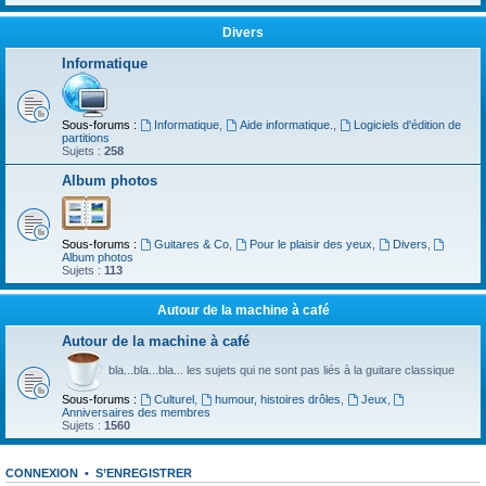
Divers
Informatique
Sous-forums :
Informatique
,
Aide informatique.
,
Logiciels d'édition de
partitions
Sujets :
258
Album photos
Sous-forums :
Guitares & Co
,
Pour le plaisir des yeux
,
Divers
,
Album photos
Sujets :
113
Autour de la machine à café
Autour de la machine à café
bla...bla...bla... les sujets qui ne sont pas liés à la guitare classique
Sous-forums :
Culturel
,
humour, histoires drôles
,
Jeux
,
Anniversaires des membres
Sujets :
1560
CONNEXION
•
S’ENREGISTRER