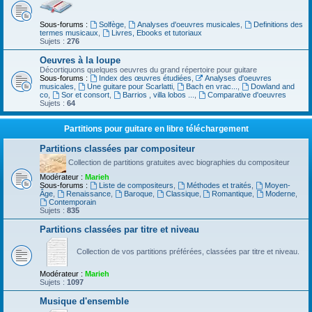
Sous-forums :
Solfège
,
Analyses d'oeuvres musicales
,
Definitions des
termes musicaux
,
Livres, Ebooks et tutoriaux
Sujets :
276
Oeuvres à la loupe
Décortiquons quelques oeuvres du grand répertoire pour guitare
Sous-forums :
Index des œuvres étudiées
,
Analyses d'oeuvres
musicales
,
Une guitare pour Scarlatti
,
Bach en vrac...
,
Dowland and
co
,
Sor et consort
,
Barrios , villa lobos ...
,
Comparative d'oeuvres
Sujets :
64
Partitions pour guitare en libre téléchargement
Partitions classées par compositeur
Collection de partitions gratuites avec biographies du compositeur
Modérateur :
Marieh
Sous-forums :
Liste de compositeurs
,
Méthodes et traités
,
Moyen-
Âge
,
Renaissance
,
Baroque
,
Classique
,
Romantique
,
Moderne
,
Contemporain
Sujets :
835
Partitions classées par titre et niveau
Collection de vos partitions préférées, classées par titre et niveau.
Modérateur :
Marieh
Sujets :
1097
Musique d'ensemble