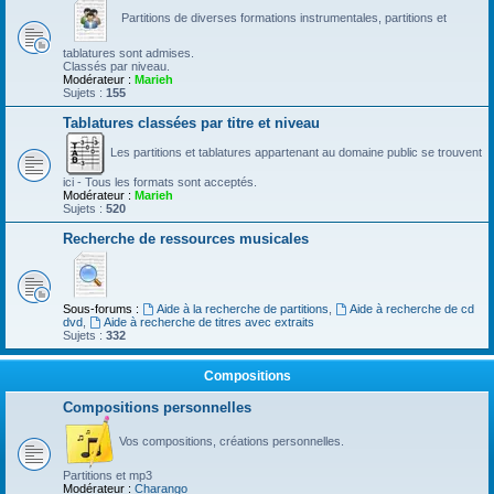
Partitions de diverses formations instrumentales, partitions et
tablatures sont admises.
Classés par niveau.
Modérateur :
Marieh
Sujets :
155
Tablatures classées par titre et niveau
Les partitions et tablatures appartenant au domaine public se trouvent
ici - Tous les formats sont acceptés.
Modérateur :
Marieh
Sujets :
520
Recherche de ressources musicales
Sous-forums :
Aide à la recherche de partitions
,
Aide à recherche de cd
dvd
,
Aide à recherche de titres avec extraits
Sujets :
332
Compositions
Compositions personnelles
Vos compositions, créations personnelles.
Partitions et mp3
Modérateur :
Charango