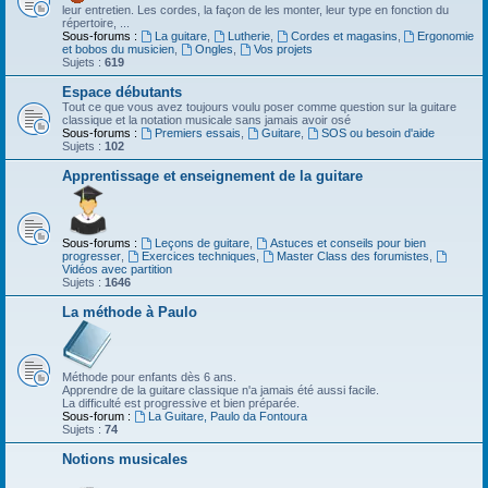
leur entretien. Les cordes, la façon de les monter, leur type en fonction du
répertoire, ...
Sous-forums :
La guitare
,
Lutherie
,
Cordes et magasins
,
Ergonomie
et bobos du musicien
,
Ongles
,
Vos projets
Sujets :
619
Espace débutants
Tout ce que vous avez toujours voulu poser comme question sur la guitare
classique et la notation musicale sans jamais avoir osé
Sous-forums :
Premiers essais
,
Guitare
,
SOS ou besoin d'aide
Sujets :
102
Apprentissage et enseignement de la guitare
Sous-forums :
Leçons de guitare
,
Astuces et conseils pour bien
progresser
,
Exercices techniques
,
Master Class des forumistes
,
Vidéos avec partition
Sujets :
1646
La méthode à Paulo
Méthode pour enfants dès 6 ans.
Apprendre de la guitare classique n'a jamais été aussi facile.
La difficulté est progressive et bien préparée.
Sous-forum :
La Guitare, Paulo da Fontoura
Sujets :
74
Notions musicales