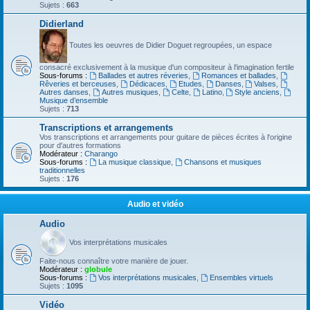
Sujets :
663
Didierland
Toutes les oeuvres de Didier Doguet regroupées, un espace
consacré exclusivement à la musique d'un compositeur à l'imagination fertile
Sous-forums :
Ballades et autres réveries
,
Romances et ballades
,
Rêveries et berceuses
,
Dédicaces
,
Etudes
,
Danses
,
Valses
,
Autres danses
,
Autres musiques
,
Celte
,
Latino
,
Style anciens
,
Musique d’ensemble
Sujets :
713
Transcriptions et arrangements
Vos transcriptions et arrangements pour guitare de pièces écrites à l'origine
pour d'autres formations
Modérateur :
Charango
Sous-forums :
La musique classique
,
Chansons et musiques
traditionnelles
Sujets :
176
Audio et vidéo
Audio
Vos interprétations musicales
Faite-nous connaître votre manière de jouer.
Modérateur :
globule
Sous-forums :
Vos interprétations musicales
,
Ensembles virtuels
Sujets :
1095
Vidéo