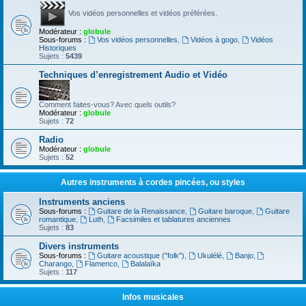
Vos vidéos personnelles et vidéos préférées.
Modérateur :
globule
Sous-forums :
Vos vidéos personnelles
,
Vidéos à gogo
,
Vidéos
Historiques
Sujets :
5439
Techniques d’enregistrement Audio et Vidéo
Comment faites-vous? Avec quels outils?
Modérateur :
globule
Sujets :
72
Radio
Modérateur :
globule
Sujets :
52
Autres instruments à cordes pincées, ou styles
Instruments anciens
Sous-forums :
Guitare de la Renaissance
,
Guitare baroque
,
Guitare
romantique
,
Luth
,
Facsimiles et tablatures anciennes
Sujets :
83
Divers instruments
Sous-forums :
Guitare acoustique ("folk")
,
Ukulélé
,
Banjo
,
Charango
,
Flamenco
,
Balalaïka
Sujets :
117
Infos musicales