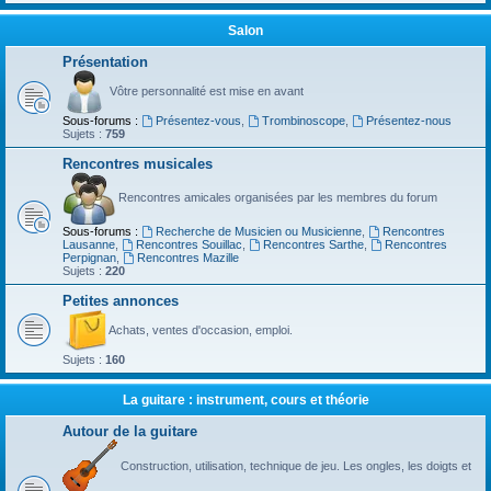
Salon
Présentation
Vôtre personnalité est mise en avant
Sous-forums :
Présentez-vous
,
Trombinoscope
,
Présentez-nous
Sujets :
759
Rencontres musicales
Rencontres amicales organisées par les membres du forum
Sous-forums :
Recherche de Musicien ou Musicienne
,
Rencontres
Lausanne
,
Rencontres Souillac
,
Rencontres Sarthe
,
Rencontres
Perpignan
,
Rencontres Mazille
Sujets :
220
Petites annonces
Achats, ventes d'occasion, emploi.
Sujets :
160
La guitare : instrument, cours et théorie
Autour de la guitare
Construction, utilisation, technique de jeu. Les ongles, les doigts et