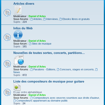
Articles divers
Modérateur :
Daniel d'Arles
Sous-forums :
Articles
,
Interviews
,
Ebooks libres et gratuits
Sujets :
224
Infos du Web
Modérateur :
Daniel d'Arles
Sous-forum :
Sites de musique
Sujets :
181
Nouvelles de toutes sortes, concerts, partitions…
Modérateur :
Daniel d'Arles
Sous-forums :
Parutions - Editions
,
Concours, stages et concerts
,
News
Sujets :
872
Liste des compositeurs de musique pour guitare
Et par ordre alphabétique
Modérateur :
Daniel d'Arles
Sous-forums :
Compositeurs avec oeuvres soumises aux droits d'auteur
,
Compositeurs appartenant au domaine public
Sujets :
24