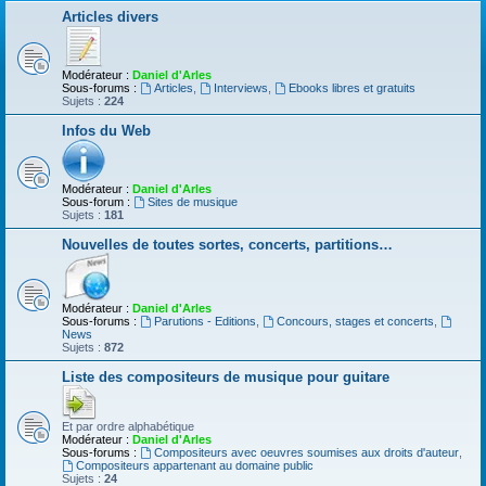
Articles divers
Modérateur :
Daniel d'Arles
Sous-forums :
Articles
,
Interviews
,
Ebooks libres et gratuits
Sujets :
224
Infos du Web
Modérateur :
Daniel d'Arles
Sous-forum :
Sites de musique
Sujets :
181
Nouvelles de toutes sortes, concerts, partitions…
Modérateur :
Daniel d'Arles
Sous-forums :
Parutions - Editions
,
Concours, stages et concerts
,
News
Sujets :
872
Liste des compositeurs de musique pour guitare
Et par ordre alphabétique
Modérateur :
Daniel d'Arles
Sous-forums :
Compositeurs avec oeuvres soumises aux droits d'auteur
,
Compositeurs appartenant au domaine public
Sujets :
24