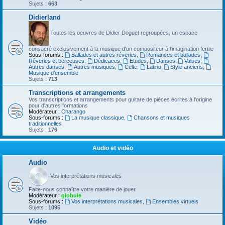
Sujets :
663
Didierland
Toutes les oeuvres de Didier Doguet regroupées, un espace
consacré exclusivement à la musique d'un compositeur à l'imagination fertile
Sous-forums :
Ballades et autres réveries
,
Romances et ballades
,
Rêveries et berceuses
,
Dédicaces
,
Etudes
,
Danses
,
Valses
,
Autres danses
,
Autres musiques
,
Celte
,
Latino
,
Style anciens
,
Musique d’ensemble
Sujets :
713
Transcriptions et arrangements
Vos transcriptions et arrangements pour guitare de pièces écrites à l'origine
pour d'autres formations
Modérateur :
Charango
Sous-forums :
La musique classique
,
Chansons et musiques
traditionnelles
Sujets :
176
Audio et vidéo
Audio
Vos interprétations musicales
Faite-nous connaître votre manière de jouer.
Modérateur :
globule
Sous-forums :
Vos interprétations musicales
,
Ensembles virtuels
Sujets :
1095
Vidéo