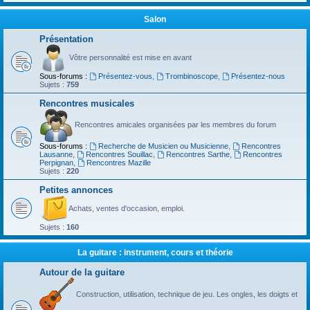
Salon
Présentation
Vôtre personnalité est mise en avant
Sous-forums :
Présentez-vous
,
Trombinoscope
,
Présentez-nous
Sujets :
759
Rencontres musicales
Rencontres amicales organisées par les membres du forum
Sous-forums :
Recherche de Musicien ou Musicienne
,
Rencontres
Lausanne
,
Rencontres Souillac
,
Rencontres Sarthe
,
Rencontres
Perpignan
,
Rencontres Mazille
Sujets :
220
Petites annonces
Achats, ventes d'occasion, emploi.
Sujets :
160
La guitare : instrument, cours et théorie
Autour de la guitare
Construction, utilisation, technique de jeu. Les ongles, les doigts et