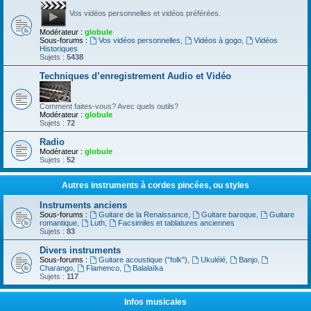
Vos vidéos personnelles et vidéos préférées.
Modérateur :
globule
Sous-forums :
Vos vidéos personnelles
,
Vidéos à gogo
,
Vidéos
Historiques
Sujets :
5438
Techniques d’enregistrement Audio et Vidéo
Comment faites-vous? Avec quels outils?
Modérateur :
globule
Sujets :
72
Radio
Modérateur :
globule
Sujets :
52
Autres instruments à cordes pincées, ou styles
Instruments anciens
Sous-forums :
Guitare de la Renaissance
,
Guitare baroque
,
Guitare
romantique
,
Luth
,
Facsimiles et tablatures anciennes
Sujets :
83
Divers instruments
Sous-forums :
Guitare acoustique ("folk")
,
Ukulélé
,
Banjo
,
Charango
,
Flamenco
,
Balalaïka
Sujets :
117
Infos musicales