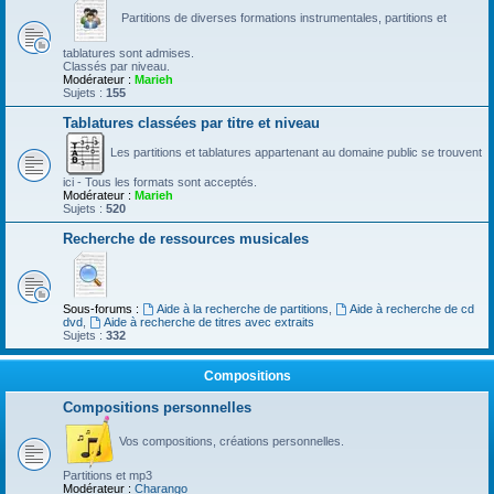
Partitions de diverses formations instrumentales, partitions et
tablatures sont admises.
Classés par niveau.
Modérateur :
Marieh
Sujets :
155
Tablatures classées par titre et niveau
Les partitions et tablatures appartenant au domaine public se trouvent
ici - Tous les formats sont acceptés.
Modérateur :
Marieh
Sujets :
520
Recherche de ressources musicales
Sous-forums :
Aide à la recherche de partitions
,
Aide à recherche de cd
dvd
,
Aide à recherche de titres avec extraits
Sujets :
332
Compositions
Compositions personnelles
Vos compositions, créations personnelles.
Partitions et mp3
Modérateur :
Charango