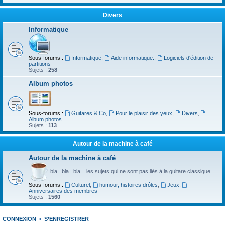
Divers
Informatique
Sous-forums :
Informatique
,
Aide informatique.
,
Logiciels d'édition de
partitions
Sujets :
258
Album photos
Sous-forums :
Guitares & Co
,
Pour le plaisir des yeux
,
Divers
,
Album photos
Sujets :
113
Autour de la machine à café
Autour de la machine à café
bla...bla...bla... les sujets qui ne sont pas liés à la guitare classique
Sous-forums :
Culturel
,
humour, histoires drôles
,
Jeux
,
Anniversaires des membres
Sujets :
1560
CONNEXION
•
S’ENREGISTRER