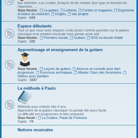
leur entretien. Les cordes, la façon de les monter, leur type en fonction du
répertoire, ...
Sous-forums :
La guitare
,
Lutherie
,
Cordes et magasins
,
Ergonomie
et bobos du musicien
,
Ongles
,
Vos projets
Sujets :
619
Espace débutants
Tout ce que vous avez toujours voulu poser comme question sur la guitare
classique et la notation musicale sans jamais avoir osé
Sous-forums :
Premiers essais
,
Guitare
,
SOS ou besoin d'aide
Sujets :
102
Apprentissage et enseignement de la guitare
Sous-forums :
Leçons de guitare
,
Astuces et conseils pour bien
progresser
,
Exercices techniques
,
Master Class des forumistes
,
Vidéos avec partition
Sujets :
1647
La méthode à Paulo
Méthode pour enfants dès 6 ans.
Apprendre de la guitare classique n'a jamais été aussi facile.
La difficulté est progressive et bien préparée.
Sous-forum :
La Guitare, Paulo da Fontoura
Sujets :
74
Notions musicales