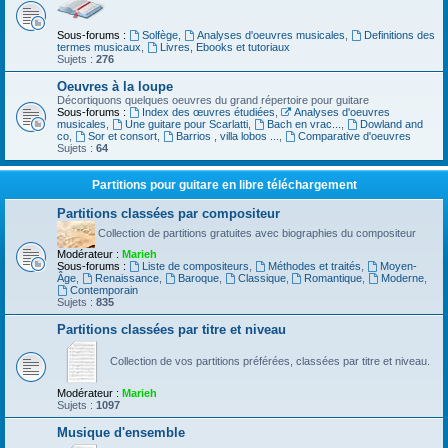
Sous-forums :
Solfège
,
Analyses d'oeuvres musicales
,
Definitions des
termes musicaux
,
Livres, Ebooks et tutoriaux
Sujets :
276
Oeuvres à la loupe
Décortiquons quelques oeuvres du grand répertoire pour guitare
Sous-forums :
Index des œuvres étudiées
,
Analyses d'oeuvres
musicales
,
Une guitare pour Scarlatti
,
Bach en vrac...
,
Dowland and
co
,
Sor et consort
,
Barrios , villa lobos ...
,
Comparative d'oeuvres
Sujets :
64
Partitions pour guitare en libre téléchargement
Partitions classées par compositeur
Collection de partitions gratuites avec biographies du compositeur
Modérateur :
Marieh
Sous-forums :
Liste de compositeurs
,
Méthodes et traités
,
Moyen-
Âge
,
Renaissance
,
Baroque
,
Classique
,
Romantique
,
Moderne
,
Contemporain
Sujets :
835
Partitions classées par titre et niveau
Collection de vos partitions préférées, classées par titre et niveau.
Modérateur :
Marieh
Sujets :
1097
Musique d'ensemble