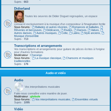
Sujets :
663
Didierland
Toutes les oeuvres de Didier Doguet regroupées, un espace
consacré exclusivement à la musique d'un compositeur à l'imagination fertile
Sous-forums :
Ballades et autres réveries
,
Romances et ballades
,
Rêveries et berceuses
,
Dédicaces
,
Etudes
,
Danses
,
Valses
,
Autres danses
,
Autres musiques
,
Celte
,
Latino
,
Style anciens
,
Musique d’ensemble
Sujets :
713
Transcriptions et arrangements
Vos transcriptions et arrangements pour guitare de pièces écrites à l'origine
pour d'autres formations
Modérateur :
Charango
Sous-forums :
La musique classique
,
Chansons et musiques
traditionnelles
Sujets :
176
Audio et vidéo
Audio
Vos interprétations musicales
Faite-nous connaître votre manière de jouer.
Modérateur :
globule
Sous-forums :
Vos interprétations musicales
,
Ensembles virtuels
Sujets :
1095
Vidéo