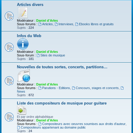
Articles divers
Modérateur :
Daniel d'Arles
Sous-forums :
Articles
,
Interviews
,
Ebooks libres et gratuits
Sujets :
224
Infos du Web
Modérateur :
Daniel d'Arles
Sous-forum :
Sites de musique
Sujets :
181
Nouvelles de toutes sortes, concerts, partitions…
Modérateur :
Daniel d'Arles
Sous-forums :
Parutions - Editions
,
Concours, stages et concerts
,
News
Sujets :
872
Liste des compositeurs de musique pour guitare
Et par ordre alphabétique
Modérateur :
Daniel d'Arles
Sous-forums :
Compositeurs avec oeuvres soumises aux droits d'auteur
,
Compositeurs appartenant au domaine public
Sujets :
24