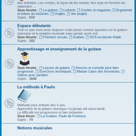
leur entretien. Les cordes, la façon de les monter, leur type en fonction du
répertoire, ...
Sous-forums :
La guitare
,
Lutherie
,
Cordes et magasins
,
Ergonomie
et bobos du musicien
,
Ongles
,
Vos projets
Sujets :
619
Espace débutants
Tout ce que vous avez toujours voulu poser comme question sur la guitare
classique et la notation musicale sans jamais avoir osé
Sous-forums :
Premiers essais
,
Guitare
,
SOS ou besoin d'aide
Sujets :
102
Apprentissage et enseignement de la guitare
Sous-forums :
Leçons de guitare
,
Astuces et conseils pour bien
progresser
,
Exercices techniques
,
Master Class des forumistes
,
Vidéos avec partition
Sujets :
1646
La méthode à Paulo
Méthode pour enfants dès 6 ans.
Apprendre de la guitare classique n'a jamais été aussi facile.
La difficulté est progressive et bien préparée.
Sous-forum :
La Guitare, Paulo da Fontoura
Sujets :
74
Notions musicales