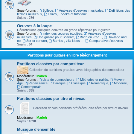
Sous-forums :
Solfège
,
Analyses d'oeuvres musicales
,
Definitions des
termes musicaux
,
Livres, Ebooks et tutoriaux
Sujets :
276
Oeuvres à la loupe
Décortiquons quelques oeuvres du grand répertoire pour guitare
Sous-forums :
Index des œuvres étudiées
,
Analyses d'oeuvres
musicales
,
Une guitare pour Scarlatti
,
Bach en vrac...
,
Dowland and
co
,
Sor et consort
,
Barrios , villa lobos ...
,
Comparative d'oeuvres
Sujets :
64
Partitions pour guitare en libre téléchargement
Partitions classées par compositeur
Collection de partitions gratuites avec biographies du compositeur
Modérateur :
Marieh
Sous-forums :
Liste de compositeurs
,
Méthodes et traités
,
Moyen-
Âge
,
Renaissance
,
Baroque
,
Classique
,
Romantique
,
Moderne
,
Contemporain
Sujets :
835
Partitions classées par titre et niveau
Collection de vos partitions préférées, classées par titre et niveau.
Modérateur :
Marieh
Sujets :
1098
Musique d'ensemble