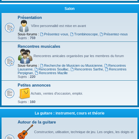
Salon
Présentation
Vôtre personnalité est mise en avant
Sous-forums :
Présentez-vous
,
Trombinoscope
,
Présentez-nous
Sujets :
759
Rencontres musicales
Rencontres amicales organisées par les membres du forum
Sous-forums :
Recherche de Musicien ou Musicienne
,
Rencontres
Lausanne
,
Rencontres Souillac
,
Rencontres Sarthe
,
Rencontres
Perpignan
,
Rencontres Mazille
Sujets :
220
Petites annonces
Achats, ventes d'occasion, emploi.
Sujets :
160
La guitare : instrument, cours et théorie
Autour de la guitare
Construction, utilisation, technique de jeu. Les ongles, les doigts et