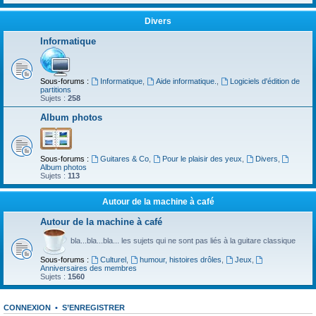
Divers
Informatique
Sous-forums :
Informatique
,
Aide informatique.
,
Logiciels d'édition de
partitions
Sujets :
258
Album photos
Sous-forums :
Guitares & Co
,
Pour le plaisir des yeux
,
Divers
,
Album photos
Sujets :
113
Autour de la machine à café
Autour de la machine à café
bla...bla...bla... les sujets qui ne sont pas liés à la guitare classique
Sous-forums :
Culturel
,
humour, histoires drôles
,
Jeux
,
Anniversaires des membres
Sujets :
1560
CONNEXION
•
S’ENREGISTRER