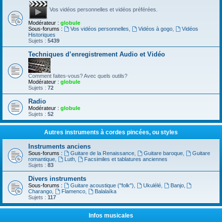
Vos vidéos personnelles et vidéos préférées.
Modérateur :
globule
Sous-forums :
Vos vidéos personnelles
,
Vidéos à gogo
,
Vidéos
Historiques
Sujets :
5439
Techniques d’enregistrement Audio et Vidéo
Comment faites-vous? Avec quels outils?
Modérateur :
globule
Sujets :
72
Radio
Modérateur :
globule
Sujets :
52
Autres instruments à cordes pincées, ou styles
Instruments anciens
Sous-forums :
Guitare de la Renaissance
,
Guitare baroque
,
Guitare
romantique
,
Luth
,
Facsimiles et tablatures anciennes
Sujets :
83
Divers instruments
Sous-forums :
Guitare acoustique ("folk")
,
Ukulélé
,
Banjo
,
Charango
,
Flamenco
,
Balalaïka
Sujets :
117
Infos musicales