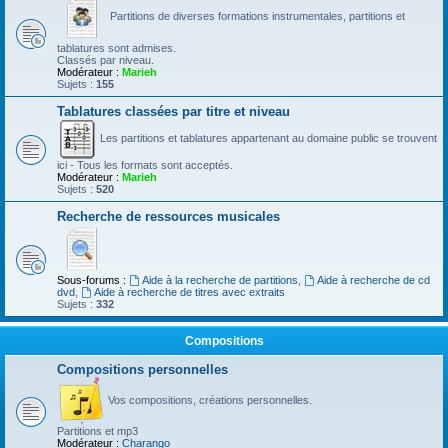
Partitions de diverses formations instrumentales, partitions et
tablatures sont admises.
Classés par niveau.
Modérateur :
Marieh
Sujets :
155
Tablatures classées par titre et niveau
Les partitions et tablatures appartenant au domaine public se trouvent
ici - Tous les formats sont acceptés.
Modérateur :
Marieh
Sujets :
520
Recherche de ressources musicales
Sous-forums :
Aide à la recherche de partitions
,
Aide à recherche de cd
dvd
,
Aide à recherche de titres avec extraits
Sujets :
332
Compositions
Compositions personnelles
Vos compositions, créations personnelles.
Partitions et mp3
Modérateur :
Charango