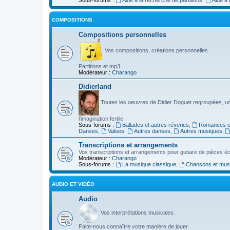
COMPOSITIONS
Compositions personnelles
Vos compositions, créations personnelles.
Partitions et mp3
Modérateur :
Charango
Didierland
Toutes les oeuvres de Didier Doguet regroupées, u
l'imagination fertile
Sous-forums :
Ballades et autres réveries
,
Romances et
Danses
,
Valses
,
Autres danses
,
Autres musiques
,
Transcriptions et arrangements
Vos transcriptions et arrangements pour guitare de pièces écr
Modérateur :
Charango
Sous-forums :
La musique classique
,
Chansons et musiq
AUDIO ET VIDÉO
Audio
Vos interprétations musicales
Faite-nous connaître votre manière de jouer.