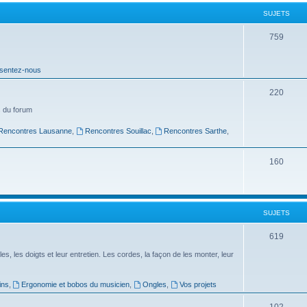
t
SUJETS
s
S
759
u
sentez-nous
j
e
S
220
t
u
 du forum
s
j
Rencontres Lausanne
,
Rencontres Souillac
,
Rencontres Sarthe
,
e
S
160
t
u
s
j
SUJETS
e
t
S
619
s
u
es, les doigts et leur entretien. Les cordes, la façon de les monter, leur
j
ins
,
Ergonomie et bobos du musicien
,
Ongles
,
Vos projets
e
S
102
t