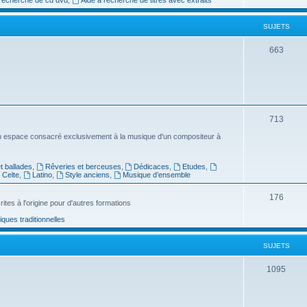
e
SUJETS
t
s
S
663
u
j
e
S
713
t
u
n espace consacré exclusivement à la musique d'un compositeur à
s
j
 ballades
,
Rêveries et berceuses
,
Dédicaces
,
Etudes
,
e
Celte
,
Latino
,
Style anciens
,
Musique d’ensemble
t
S
176
ites à l'origine pour d'autres formations
s
u
ues traditionnelles
j
SUJETS
e
t
S
1095
s
u
j