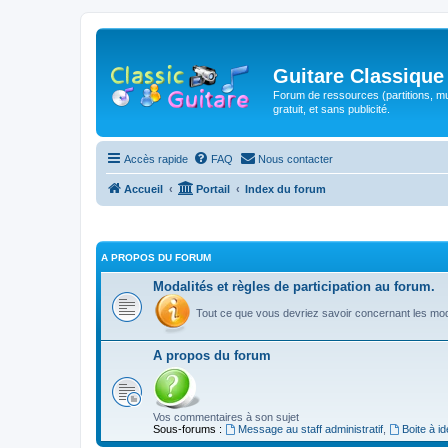
Guitare Classique
Forum de ressources (partitions, mu
gratuit, et sans publicité.
Accès rapide
FAQ
Nous contacter
Accueil
Portail
Index du forum
A PROPOS DU FORUM
Modalités et règles de participation au forum.
Tout ce que vous devriez savoir concernant les moda
A propos du forum
Vos commentaires à son sujet
Sous-forums :
Message au staff administratif
,
Boite à i