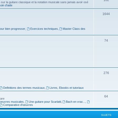
ur la guitare classique et la notation musicale sans jamais avoir osé
in d'aide
u
s
j
S
1644
e
u
t
j
pour bien progresser
,
Exercices techniques
,
Master Class des
s
e
S
74
t
u
s
j
e
t
S
276
s
u
j
Definitions des termes musicaux
,
Livres, Ebooks et tutoriaux
e
S
64
tare
t
oeuvres musicales
,
Une guitare pour Scarlatti
,
Bach en vrac...
,
u
Comparative d'oeuvres
s
j
SUJETS
e