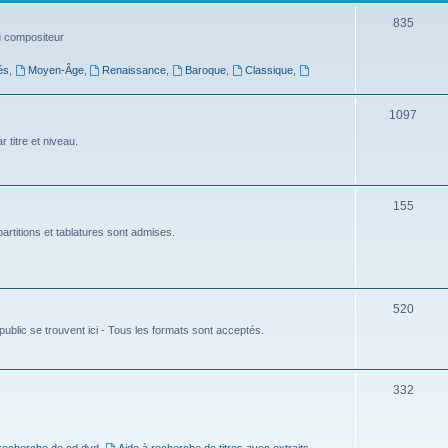
t
S
835
du compositeur
s
u
és
,
Moyen-Âge
,
Renaissance
,
Baroque
,
Classique
,
j
e
S
1097
t
u
 titre et niveau.
s
j
e
S
155
t
u
artitions et tablatures sont admises.
s
j
e
S
520
t
ublic se trouvent ici - Tous les formats sont acceptés.
u
s
j
e
S
332
t
u
s
j
 recherche de cd dvd
,
Aide à recherche de titres avec extraits