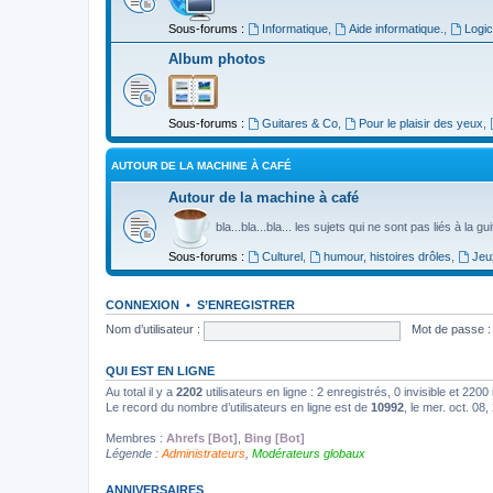
Sous-forums :
Informatique
,
Aide informatique.
,
Logic
Album photos
Sous-forums :
Guitares & Co
,
Pour le plaisir des yeux
,
AUTOUR DE LA MACHINE À CAFÉ
Autour de la machine à café
bla...bla...bla... les sujets qui ne sont pas liés à la g
Sous-forums :
Culturel
,
humour, histoires drôles
,
Jeu
CONNEXION
•
S’ENREGISTRER
Nom d’utilisateur :
Mot de passe :
QUI EST EN LIGNE
Au total il y a
2202
utilisateurs en ligne : 2 enregistrés, 0 invisible et 220
Le record du nombre d’utilisateurs en ligne est de
10992
, le mer. oct. 08
Membres :
Ahrefs [Bot]
,
Bing [Bot]
Légende :
Administrateurs
,
Modérateurs globaux
ANNIVERSAIRES