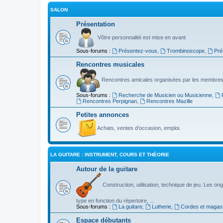
SALON
Présentation
Vôtre personnalité est mise en avant
Sous-forums :
Présentez-vous
,
Trombinoscope
,
Pré
Rencontres musicales
Rencontres amicales organisées par les membres
Sous-forums :
Recherche de Musicien ou Musicienne
,
Rencontres Perpignan
,
Rencontres Mazille
Petites annonces
Achats, ventes d'occasion, emploi.
LA GUITARE : INSTRUMENT, COURS ET THÉORIE
Autour de la guitare
Construction, utilisation, technique de jeu. Les ongl
type en fonction du répertoire, ...
Sous-forums :
La guitare
,
Lutherie
,
Cordes et magas
Espace débutants