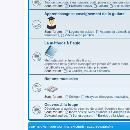
Tout ce que vous avez toujours voulu poser comme question s
Sous-forums :
Premiers essais
,
Guitare
,
SOS ou beso
Apprentissage et enseignement de la guitare
Sous-forums :
Leçons de guitare
,
Astuces et conseils 
forumistes
,
Vidéos avec partition
La méthode à Paulo
Méthode pour enfants dès 6 ans.
Apprendre de la guitare classique n'a jamais été aussi facile.
La difficulté est progressive et bien préparée.
Sous-forum :
La Guitare, Paulo da Fontoura
Notions musicales
Sous-forums :
Solfège
,
Analyses d'oeuvres musicales
,
Oeuvres à la loupe
Décortiquons quelques oeuvres du grand répertoire pour gui
Sous-forums :
Index des œuvres étudiées
,
Analyses d'
Dowland and co
,
Sor et consort
,
Barrios , villa lobos ...
,
PARTITIONS POUR GUITARE EN LIBRE TÉLÉCHARGEMENT