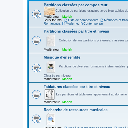
Partitions classées par compositeur
Collection de partitions gratuites avec biographies 
Modérateur :
Marieh
Sous-forums :
Liste de compositeurs
,
Méthodes et trait
Romantique
,
Moderne
,
Contemporain
Partitions classées par titre et niveau
Collection de vos partitions préférées, classées par
Modérateur :
Marieh
Musique d'ensemble
Partitions de diverses formations instrumentales, p
Classés par niveau.
Modérateur :
Marieh
Tablatures classées par titre et niveau
Les partitions et tablatures appartenant au domaine p
Modérateur :
Marieh
Recherche de ressources musicales
Sous-forums :
Aide à la recherche de partitions
,
Aide à