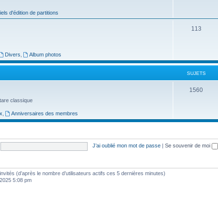
j
iels d'édition de partitions
e
S
113
t
u
s
j
Divers
,
Album photos
e
SUJETS
t
S
1560
s
uitare classique
u
x
,
Anniversaires des membres
j
e
t
J’ai oublié mon mot de passe
|
Se souvenir de moi
s
0 invités (d’après le nombre d’utilisateurs actifs ces 5 dernières minutes)
, 2025 5:08 pm