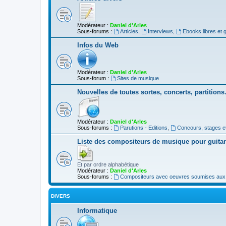
Modérateur :
Daniel d'Arles
Sous-forums :
Articles
,
Interviews
,
Ebooks libres et g
Infos du Web
Modérateur :
Daniel d'Arles
Sous-forum :
Sites de musique
Nouvelles de toutes sortes, concerts, partition
Modérateur :
Daniel d'Arles
Sous-forums :
Parutions - Editions
,
Concours, stages e
Liste des compositeurs de musique pour guita
Et par ordre alphabétique
Modérateur :
Daniel d'Arles
Sous-forums :
Compositeurs avec oeuvres soumises aux d
DIVERS
Informatique