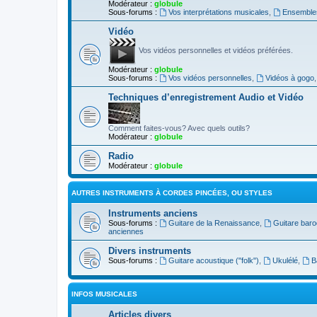
Modérateur :
globule
Sous-forums :
Vos interprétations musicales
,
Ensembles
Vidéo
Vos vidéos personnelles et vidéos préférées.
Modérateur :
globule
Sous-forums :
Vos vidéos personnelles
,
Vidéos à gogo
Techniques d’enregistrement Audio et Vidéo
Comment faites-vous? Avec quels outils?
Modérateur :
globule
Radio
Modérateur :
globule
AUTRES INSTRUMENTS À CORDES PINCÉES, OU STYLES
Instruments anciens
Sous-forums :
Guitare de la Renaissance
,
Guitare bar
anciennes
Divers instruments
Sous-forums :
Guitare acoustique ("folk")
,
Ukulélé
,
B
INFOS MUSICALES
Articles divers