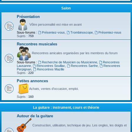
Salon
Présentation
Vôtre personnalité est mise en avant
Sous-forums :
Présentez-vous
,
Trombinoscope
,
Présentez-nous
Sujets :
759
Rencontres musicales
Rencontres amicales organisées par les membres du forum
Sous-forums :
Recherche de Musicien ou Musicienne
,
Rencontres
Lausanne
,
Rencontres Souillac
,
Rencontres Sarthe
,
Rencontres
Perpignan
,
Rencontres Mazille
Sujets :
220
Petites annonces
Achats, ventes d'occasion, emploi.
Sujets :
160
La guitare : instrument, cours et théorie
Autour de la guitare
Construction, utilisation, technique de jeu. Les ongles, les doigts et