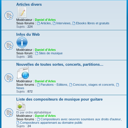
Articles divers
Modérateur :
Daniel d'Arles
Sous-forums :
Articles
,
Interviews
,
Ebooks libres et gratuits
Sujets :
224
Infos du Web
Modérateur :
Daniel d'Arles
Sous-forum :
Sites de musique
Sujets :
181
Nouvelles de toutes sortes, concerts, partitions…
Modérateur :
Daniel d'Arles
Sous-forums :
Parutions - Editions
,
Concours, stages et concerts
,
News
Sujets :
872
Liste des compositeurs de musique pour guitare
Et par ordre alphabétique
Modérateur :
Daniel d'Arles
Sous-forums :
Compositeurs avec oeuvres soumises aux droits d'auteur
,
Compositeurs appartenant au domaine public
Sujets :
24