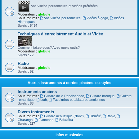
Vos vidéos personnelles et vidéos préférées.
Modérateur :
globule
Sous-forums :
Vos vidéos personnelles
,
Vidéos à gogo
,
Vidéos
Historiques
Sujets :
5434
Techniques d’enregistrement Audio et Vidéo
Comment faites-vous? Avec quels outils?
Modérateur :
globule
Sujets :
72
Radio
Modérateur :
globule
Sujets :
52
Autres instruments à cordes pincées, ou styles
Instruments anciens
Sous-forums :
Guitare de la Renaissance
,
Guitare baroque
,
Guitare
romantique
,
Luth
,
Facsimiles et tablatures anciennes
Sujets :
83
Divers instruments
Sous-forums :
Guitare acoustique ("folk")
,
Ukulélé
,
Banjo
,
Charango
,
Flamenco
,
Balalaïka
Sujets :
117
Infos musicales