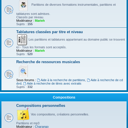
Partitions de diverses formations instrumentales, partitions et
tablatures sont admises.
Classés par niveau.
Modérateur :
Marieh
Sujets :
155
Tablatures classées par titre et niveau
Les partitions et tablatures appartenant au domaine public se trouvent
ici - Tous les formats sont acceptés.
Modérateur :
Marieh
Sujets :
520
Recherche de ressources musicales
Sous-forums :
Aide à la recherche de partitions
,
Aide à recherche de cd
dvd
,
Aide à recherche de titres avec extraits
Sujets :
332
Compositions
Compositions personnelles
Vos compositions, créations personnelles.
Partitions et mp3
Modérateur :
Charango