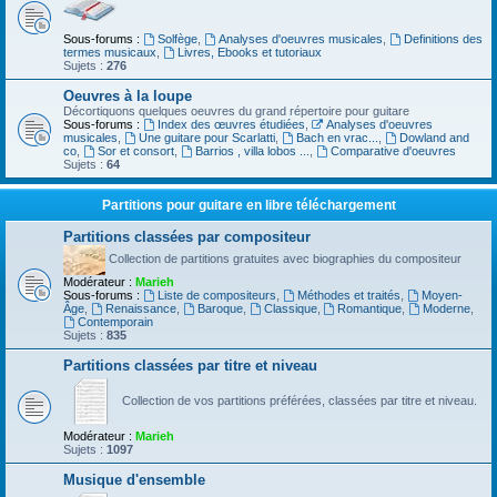
Sous-forums :
Solfège
,
Analyses d'oeuvres musicales
,
Definitions des
termes musicaux
,
Livres, Ebooks et tutoriaux
Sujets :
276
Oeuvres à la loupe
Décortiquons quelques oeuvres du grand répertoire pour guitare
Sous-forums :
Index des œuvres étudiées
,
Analyses d'oeuvres
musicales
,
Une guitare pour Scarlatti
,
Bach en vrac...
,
Dowland and
co
,
Sor et consort
,
Barrios , villa lobos ...
,
Comparative d'oeuvres
Sujets :
64
Partitions pour guitare en libre téléchargement
Partitions classées par compositeur
Collection de partitions gratuites avec biographies du compositeur
Modérateur :
Marieh
Sous-forums :
Liste de compositeurs
,
Méthodes et traités
,
Moyen-
Âge
,
Renaissance
,
Baroque
,
Classique
,
Romantique
,
Moderne
,
Contemporain
Sujets :
835
Partitions classées par titre et niveau
Collection de vos partitions préférées, classées par titre et niveau.
Modérateur :
Marieh
Sujets :
1097
Musique d'ensemble