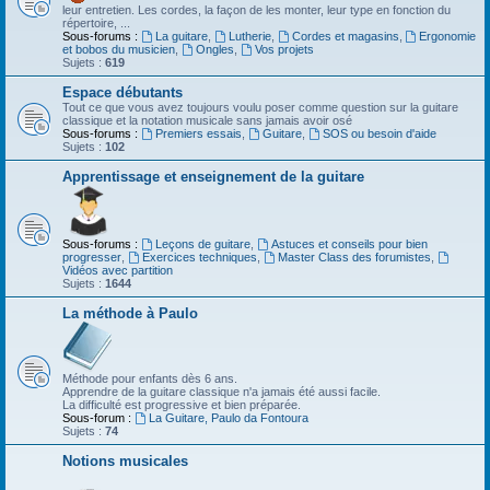
leur entretien. Les cordes, la façon de les monter, leur type en fonction du
répertoire, ...
Sous-forums :
La guitare
,
Lutherie
,
Cordes et magasins
,
Ergonomie
et bobos du musicien
,
Ongles
,
Vos projets
Sujets :
619
Espace débutants
Tout ce que vous avez toujours voulu poser comme question sur la guitare
classique et la notation musicale sans jamais avoir osé
Sous-forums :
Premiers essais
,
Guitare
,
SOS ou besoin d'aide
Sujets :
102
Apprentissage et enseignement de la guitare
Sous-forums :
Leçons de guitare
,
Astuces et conseils pour bien
progresser
,
Exercices techniques
,
Master Class des forumistes
,
Vidéos avec partition
Sujets :
1644
La méthode à Paulo
Méthode pour enfants dès 6 ans.
Apprendre de la guitare classique n'a jamais été aussi facile.
La difficulté est progressive et bien préparée.
Sous-forum :
La Guitare, Paulo da Fontoura
Sujets :
74
Notions musicales