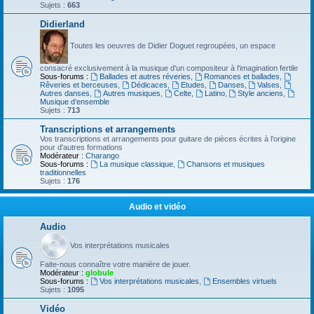
Sujets :
663
Didierland
Toutes les oeuvres de Didier Doguet regroupées, un espace
consacré exclusivement à la musique d'un compositeur à l'imagination fertile
Sous-forums :
Ballades et autres réveries
,
Romances et ballades
,
Rêveries et berceuses
,
Dédicaces
,
Etudes
,
Danses
,
Valses
,
Autres danses
,
Autres musiques
,
Celte
,
Latino
,
Style anciens
,
Musique d’ensemble
Sujets :
713
Transcriptions et arrangements
Vos transcriptions et arrangements pour guitare de pièces écrites à l'origine
pour d'autres formations
Modérateur :
Charango
Sous-forums :
La musique classique
,
Chansons et musiques
traditionnelles
Sujets :
176
Audio et vidéo
Audio
Vos interprétations musicales
Faite-nous connaître votre manière de jouer.
Modérateur :
globule
Sous-forums :
Vos interprétations musicales
,
Ensembles virtuels
Sujets :
1095
Vidéo