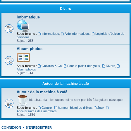
Divers
Informatique
Sous-forums :
Informatique
,
Aide informatique.
,
Logiciels d'édition de
partitions
Sujets :
258
Album photos
Sous-forums :
Guitares & Co
,
Pour le plaisir des yeux
,
Divers
,
Album photos
Sujets :
113
Autour de la machine à café
Autour de la machine à café
bla...bla...bla... les sujets qui ne sont pas liés à la guitare classique
Sous-forums :
Culturel
,
humour, histoires drôles
,
Jeux
,
Anniversaires des membres
Sujets :
1560
CONNEXION
•
S’ENREGISTRER