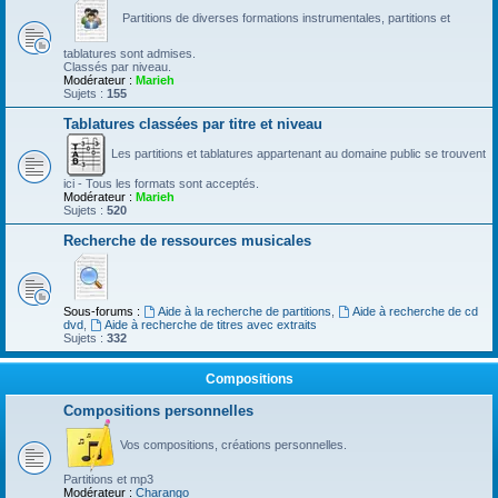
Partitions de diverses formations instrumentales, partitions et
tablatures sont admises.
Classés par niveau.
Modérateur :
Marieh
Sujets :
155
Tablatures classées par titre et niveau
Les partitions et tablatures appartenant au domaine public se trouvent
ici - Tous les formats sont acceptés.
Modérateur :
Marieh
Sujets :
520
Recherche de ressources musicales
Sous-forums :
Aide à la recherche de partitions
,
Aide à recherche de cd
dvd
,
Aide à recherche de titres avec extraits
Sujets :
332
Compositions
Compositions personnelles
Vos compositions, créations personnelles.
Partitions et mp3
Modérateur :
Charango