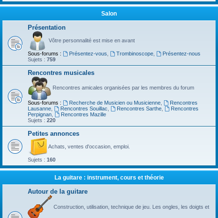
Salon
Présentation
Vôtre personnalité est mise en avant
Sous-forums :
Présentez-vous
,
Trombinoscope
,
Présentez-nous
Sujets :
759
Rencontres musicales
Rencontres amicales organisées par les membres du forum
Sous-forums :
Recherche de Musicien ou Musicienne
,
Rencontres
Lausanne
,
Rencontres Souillac
,
Rencontres Sarthe
,
Rencontres
Perpignan
,
Rencontres Mazille
Sujets :
220
Petites annonces
Achats, ventes d'occasion, emploi.
Sujets :
160
La guitare : instrument, cours et théorie
Autour de la guitare
Construction, utilisation, technique de jeu. Les ongles, les doigts et