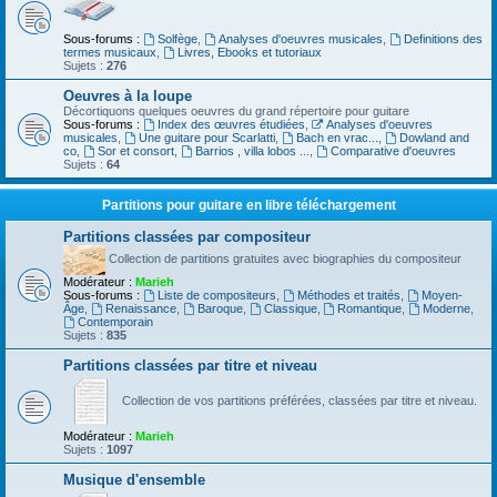
Sous-forums :
Solfège
,
Analyses d'oeuvres musicales
,
Definitions des
termes musicaux
,
Livres, Ebooks et tutoriaux
Sujets :
276
Oeuvres à la loupe
Décortiquons quelques oeuvres du grand répertoire pour guitare
Sous-forums :
Index des œuvres étudiées
,
Analyses d'oeuvres
musicales
,
Une guitare pour Scarlatti
,
Bach en vrac...
,
Dowland and
co
,
Sor et consort
,
Barrios , villa lobos ...
,
Comparative d'oeuvres
Sujets :
64
Partitions pour guitare en libre téléchargement
Partitions classées par compositeur
Collection de partitions gratuites avec biographies du compositeur
Modérateur :
Marieh
Sous-forums :
Liste de compositeurs
,
Méthodes et traités
,
Moyen-
Âge
,
Renaissance
,
Baroque
,
Classique
,
Romantique
,
Moderne
,
Contemporain
Sujets :
835
Partitions classées par titre et niveau
Collection de vos partitions préférées, classées par titre et niveau.
Modérateur :
Marieh
Sujets :
1097
Musique d'ensemble