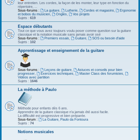
leur entretien. Les cordes, la façon de les monter, leur type en fonction du
répertoire, ...
Sous-forums :
La guitare
,
Lutherie
,
Cordes et magasins
,
Ergonomie
et bobos du musicien
,
Ongles
,
Vos projets
Sujets :
619
Espace débutants
Tout ce que vous avez toujours voulu poser comme question sur la guitare
classique et la notation musicale sans jamais avoir osé
Sous-forums :
Premiers essais
,
Guitare
,
SOS ou besoin d'aide
Sujets :
102
Apprentissage et enseignement de la guitare
Sous-forums :
Leçons de guitare
,
Astuces et conseils pour bien
progresser
,
Exercices techniques
,
Master Class des forumistes
,
Vidéos avec partition
Sujets :
1646
La méthode à Paulo
Méthode pour enfants dès 6 ans.
Apprendre de la guitare classique n'a jamais été aussi facile.
La difficulté est progressive et bien préparée.
Sous-forum :
La Guitare, Paulo da Fontoura
Sujets :
74
Notions musicales