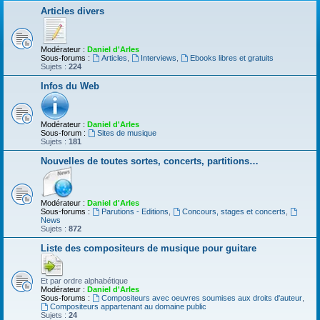
Articles divers
Modérateur :
Daniel d'Arles
Sous-forums :
Articles
,
Interviews
,
Ebooks libres et gratuits
Sujets :
224
Infos du Web
Modérateur :
Daniel d'Arles
Sous-forum :
Sites de musique
Sujets :
181
Nouvelles de toutes sortes, concerts, partitions…
Modérateur :
Daniel d'Arles
Sous-forums :
Parutions - Editions
,
Concours, stages et concerts
,
News
Sujets :
872
Liste des compositeurs de musique pour guitare
Et par ordre alphabétique
Modérateur :
Daniel d'Arles
Sous-forums :
Compositeurs avec oeuvres soumises aux droits d'auteur
,
Compositeurs appartenant au domaine public
Sujets :
24