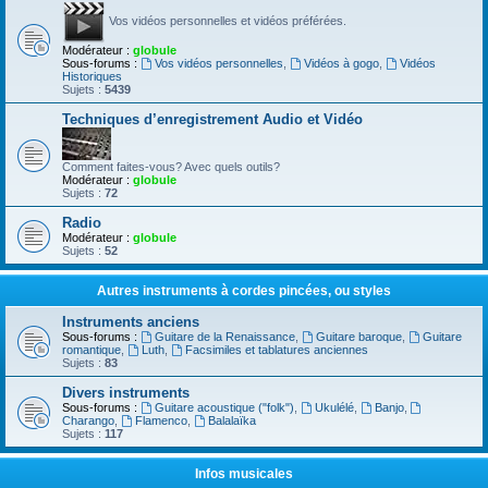
Vos vidéos personnelles et vidéos préférées.
Modérateur :
globule
Sous-forums :
Vos vidéos personnelles
,
Vidéos à gogo
,
Vidéos
Historiques
Sujets :
5439
Techniques d’enregistrement Audio et Vidéo
Comment faites-vous? Avec quels outils?
Modérateur :
globule
Sujets :
72
Radio
Modérateur :
globule
Sujets :
52
Autres instruments à cordes pincées, ou styles
Instruments anciens
Sous-forums :
Guitare de la Renaissance
,
Guitare baroque
,
Guitare
romantique
,
Luth
,
Facsimiles et tablatures anciennes
Sujets :
83
Divers instruments
Sous-forums :
Guitare acoustique ("folk")
,
Ukulélé
,
Banjo
,
Charango
,
Flamenco
,
Balalaïka
Sujets :
117
Infos musicales