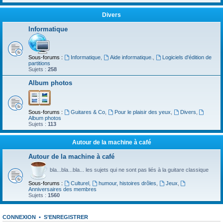
Divers
Informatique
Sous-forums :
Informatique
,
Aide informatique.
,
Logiciels d'édition de
partitions
Sujets :
258
Album photos
Sous-forums :
Guitares & Co
,
Pour le plaisir des yeux
,
Divers
,
Album photos
Sujets :
113
Autour de la machine à café
Autour de la machine à café
bla...bla...bla... les sujets qui ne sont pas liés à la guitare classique
Sous-forums :
Culturel
,
humour, histoires drôles
,
Jeux
,
Anniversaires des membres
Sujets :
1560
CONNEXION
•
S’ENREGISTRER