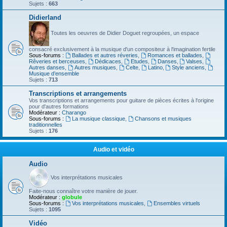
Sujets :
663
Didierland
Toutes les oeuvres de Didier Doguet regroupées, un espace
consacré exclusivement à la musique d'un compositeur à l'imagination fertile
Sous-forums :
Ballades et autres réveries
,
Romances et ballades
,
Rêveries et berceuses
,
Dédicaces
,
Etudes
,
Danses
,
Valses
,
Autres danses
,
Autres musiques
,
Celte
,
Latino
,
Style anciens
,
Musique d’ensemble
Sujets :
713
Transcriptions et arrangements
Vos transcriptions et arrangements pour guitare de pièces écrites à l'origine
pour d'autres formations
Modérateur :
Charango
Sous-forums :
La musique classique
,
Chansons et musiques
traditionnelles
Sujets :
176
Audio et vidéo
Audio
Vos interprétations musicales
Faite-nous connaître votre manière de jouer.
Modérateur :
globule
Sous-forums :
Vos interprétations musicales
,
Ensembles virtuels
Sujets :
1095
Vidéo