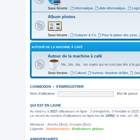
Sous-forums :
Informatique
,
Aide informatique.
,
Logic
Album photos
Sous-forums :
Guitares & Co
,
Pour le plaisir des yeux
,
AUTOUR DE LA MACHINE À CAFÉ
Autour de la machine à café
bla...bla...bla... les sujets qui ne sont pas liés à la g
Sous-forums :
Culturel
,
humour, histoires drôles
,
Jeu
CONNEXION
•
S’ENREGISTRER
Nom d’utilisateur :
Mot de passe :
QUI EST EN LIGNE
Au total il y a
2027
utilisateurs en ligne : 2 enregistrés, 0 invisible et 202
Le record du nombre d’utilisateurs en ligne est de
10992
, le mer. oct. 08
Membres :
Ahrefs [Bot]
,
Google [Bot]
Légende :
Administrateurs
,
Modérateurs globaux
ANNIVERSAIRES