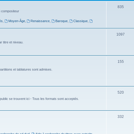
t
S
835
du compositeur
s
u
és
,
Moyen-Âge
,
Renaissance
,
Baroque
,
Classique
,
j
e
S
1097
t
u
 titre et niveau.
s
j
e
S
155
t
u
artitions et tablatures sont admises.
s
j
e
S
520
t
ublic se trouvent ici - Tous les formats sont acceptés.
u
s
j
e
S
332
t
u
s
j
 recherche de cd dvd
,
Aide à recherche de titres avec extraits