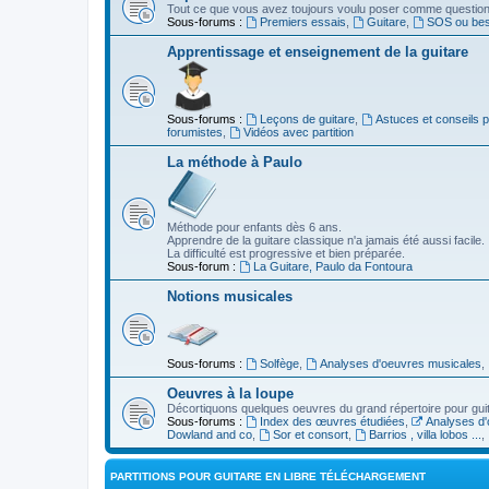
Tout ce que vous avez toujours voulu poser comme question s
Sous-forums :
Premiers essais
,
Guitare
,
SOS ou beso
Apprentissage et enseignement de la guitare
Sous-forums :
Leçons de guitare
,
Astuces et conseils 
forumistes
,
Vidéos avec partition
La méthode à Paulo
Méthode pour enfants dès 6 ans.
Apprendre de la guitare classique n'a jamais été aussi facile.
La difficulté est progressive et bien préparée.
Sous-forum :
La Guitare, Paulo da Fontoura
Notions musicales
Sous-forums :
Solfège
,
Analyses d'oeuvres musicales
,
Oeuvres à la loupe
Décortiquons quelques oeuvres du grand répertoire pour gui
Sous-forums :
Index des œuvres étudiées
,
Analyses d'
Dowland and co
,
Sor et consort
,
Barrios , villa lobos ...
,
PARTITIONS POUR GUITARE EN LIBRE TÉLÉCHARGEMENT