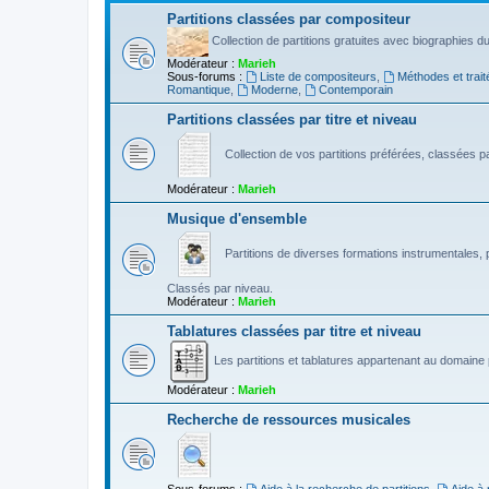
Partitions classées par compositeur
Collection de partitions gratuites avec biographies 
Modérateur :
Marieh
Sous-forums :
Liste de compositeurs
,
Méthodes et trait
Romantique
,
Moderne
,
Contemporain
Partitions classées par titre et niveau
Collection de vos partitions préférées, classées par
Modérateur :
Marieh
Musique d'ensemble
Partitions de diverses formations instrumentales, p
Classés par niveau.
Modérateur :
Marieh
Tablatures classées par titre et niveau
Les partitions et tablatures appartenant au domaine p
Modérateur :
Marieh
Recherche de ressources musicales
Sous-forums :
Aide à la recherche de partitions
,
Aide à