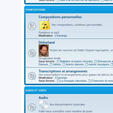
COMPOSITIONS
Compositions personnelles
Vos compositions, créations personnelles.
Partitions et mp3
Modérateur :
Charango
Didierland
Toutes les oeuvres de Didier Doguet regroupées, u
l'imagination fertile
Sous-forums :
Ballades et autres réveries
,
Romances et
Danses
,
Valses
,
Autres danses
,
Autres musiques
,
Transcriptions et arrangements
Vos transcriptions et arrangements pour guitare de pièces écr
Modérateur :
Charango
Sous-forums :
La musique classique
,
Chansons et musiq
AUDIO ET VIDÉO
Audio
Vos interprétations musicales
Faite-nous connaître votre manière de jouer.