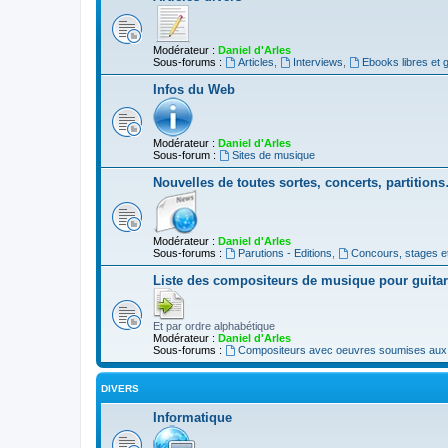
Modérateur :
Daniel d'Arles
Sous-forums :
Articles
,
Interviews
,
Ebooks libres et g
Infos du Web
Modérateur :
Daniel d'Arles
Sous-forum :
Sites de musique
Nouvelles de toutes sortes, concerts, partition
Modérateur :
Daniel d'Arles
Sous-forums :
Parutions - Editions
,
Concours, stages e
Liste des compositeurs de musique pour guita
Et par ordre alphabétique
Modérateur :
Daniel d'Arles
Sous-forums :
Compositeurs avec oeuvres soumises aux d
DIVERS
Informatique