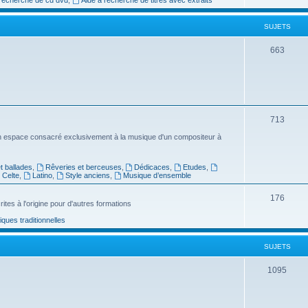
e
SUJETS
t
s
S
663
u
j
e
S
713
t
u
n espace consacré exclusivement à la musique d'un compositeur à
s
j
 ballades
,
Rêveries et berceuses
,
Dédicaces
,
Etudes
,
e
Celte
,
Latino
,
Style anciens
,
Musique d’ensemble
t
S
176
ites à l'origine pour d'autres formations
s
u
ues traditionnelles
j
SUJETS
e
t
S
1095
s
u
j