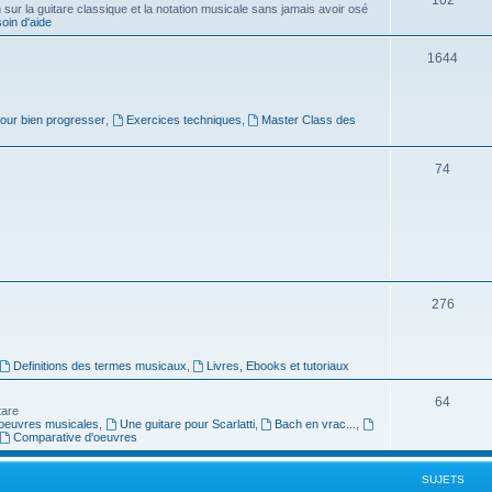
ur la guitare classique et la notation musicale sans jamais avoir osé
in d'aide
u
s
j
S
1644
e
u
t
j
pour bien progresser
,
Exercices techniques
,
Master Class des
s
e
S
74
t
u
s
j
e
t
S
276
s
u
j
Definitions des termes musicaux
,
Livres, Ebooks et tutoriaux
e
S
64
tare
t
oeuvres musicales
,
Une guitare pour Scarlatti
,
Bach en vrac...
,
u
Comparative d'oeuvres
s
j
SUJETS
e