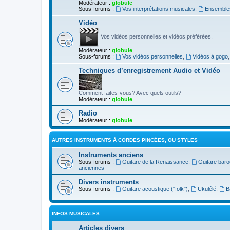
Modérateur :
globule
Sous-forums :
Vos interprétations musicales
,
Ensembles
Vidéo
Vos vidéos personnelles et vidéos préférées.
Modérateur :
globule
Sous-forums :
Vos vidéos personnelles
,
Vidéos à gogo
Techniques d’enregistrement Audio et Vidéo
Comment faites-vous? Avec quels outils?
Modérateur :
globule
Radio
Modérateur :
globule
AUTRES INSTRUMENTS À CORDES PINCÉES, OU STYLES
Instruments anciens
Sous-forums :
Guitare de la Renaissance
,
Guitare bar
anciennes
Divers instruments
Sous-forums :
Guitare acoustique ("folk")
,
Ukulélé
,
B
INFOS MUSICALES
Articles divers