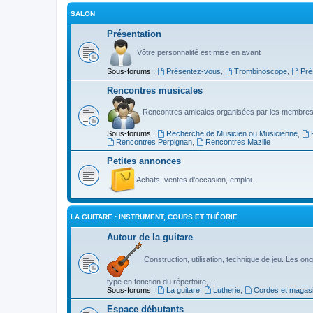
SALON
Présentation
Vôtre personnalité est mise en avant
Sous-forums :
Présentez-vous
,
Trombinoscope
,
Pré
Rencontres musicales
Rencontres amicales organisées par les membres
Sous-forums :
Recherche de Musicien ou Musicienne
,
Rencontres Perpignan
,
Rencontres Mazille
Petites annonces
Achats, ventes d'occasion, emploi.
LA GUITARE : INSTRUMENT, COURS ET THÉORIE
Autour de la guitare
Construction, utilisation, technique de jeu. Les ongl
type en fonction du répertoire, ...
Sous-forums :
La guitare
,
Lutherie
,
Cordes et magas
Espace débutants