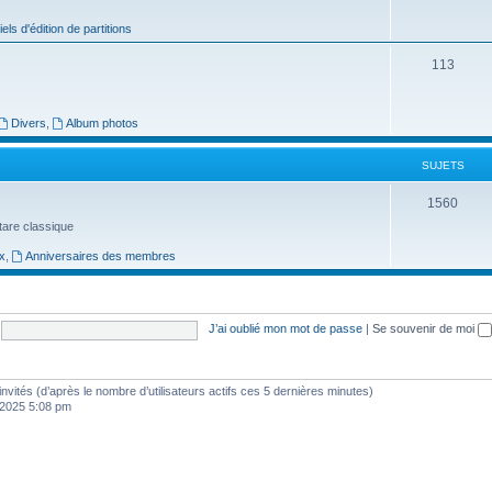
j
iels d'édition de partitions
e
S
113
t
u
s
j
Divers
,
Album photos
e
SUJETS
t
S
1560
s
uitare classique
u
x
,
Anniversaires des membres
j
e
t
J’ai oublié mon mot de passe
|
Se souvenir de moi
s
5 invités (d’après le nombre d’utilisateurs actifs ces 5 dernières minutes)
, 2025 5:08 pm