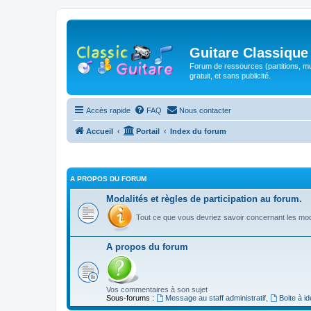
Guitare Classique
Forum de ressources (partitions, mu
gratuit, et sans publicité.
Accès rapide
FAQ
Nous contacter
Accueil
Portail
Index du forum
A PROPOS DU FORUM
Modalités et règles de participation au forum.
Tout ce que vous devriez savoir concernant les moda
A propos du forum
Vos commentaires à son sujet
Sous-forums :
Message au staff administratif
,
Boite à i