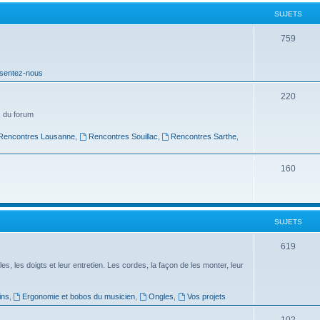
t
SUJETS
s
S
759
u
sentez-nous
j
e
S
220
t
u
 du forum
s
j
Rencontres Lausanne
,
Rencontres Souillac
,
Rencontres Sarthe
,
e
S
160
t
u
s
j
SUJETS
e
t
S
619
s
u
es, les doigts et leur entretien. Les cordes, la façon de les monter, leur
j
ins
,
Ergonomie et bobos du musicien
,
Ongles
,
Vos projets
e
S
102
t