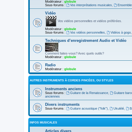
Modérateur :
globule
Sous-forums :
Vos interprétations musicales
,
Ensembles
Vidéo
Vos vidéos personnelles et vidéos préférées.
Modérateur :
globule
Sous-forums :
Vos vidéos personnelles
,
Vidéos à gogo
Techniques d’enregistrement Audio et Vidéo
Comment faites-vous? Avec quels outils?
Modérateur :
globule
Radio
Modérateur :
globule
AUTRES INSTRUMENTS À CORDES PINCÉES, OU STYLES
Instruments anciens
Sous-forums :
Guitare de la Renaissance
,
Guitare bar
anciennes
Divers instruments
Sous-forums :
Guitare acoustique ("folk")
,
Ukulélé
,
B
INFOS MUSICALES
Articles divers