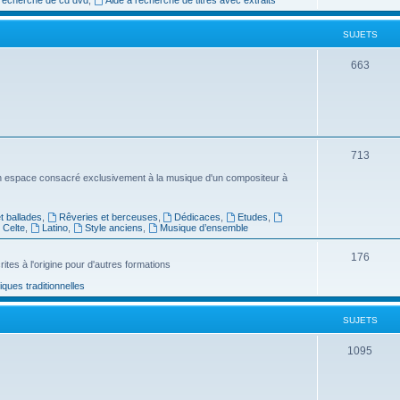
e
SUJETS
t
s
S
663
u
j
e
S
713
t
u
n espace consacré exclusivement à la musique d'un compositeur à
s
j
 ballades
,
Rêveries et berceuses
,
Dédicaces
,
Etudes
,
e
Celte
,
Latino
,
Style anciens
,
Musique d’ensemble
t
S
176
ites à l'origine pour d'autres formations
s
u
ues traditionnelles
j
SUJETS
e
t
S
1095
s
u
j