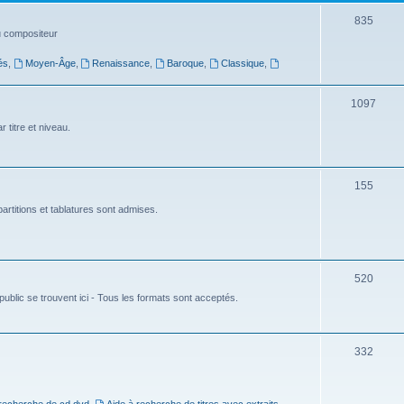
t
S
835
du compositeur
s
u
és
,
Moyen-Âge
,
Renaissance
,
Baroque
,
Classique
,
j
e
S
1097
t
u
 titre et niveau.
s
j
e
S
155
t
u
artitions et tablatures sont admises.
s
j
e
S
520
t
ublic se trouvent ici - Tous les formats sont acceptés.
u
s
j
e
S
332
t
u
s
j
 recherche de cd dvd
,
Aide à recherche de titres avec extraits