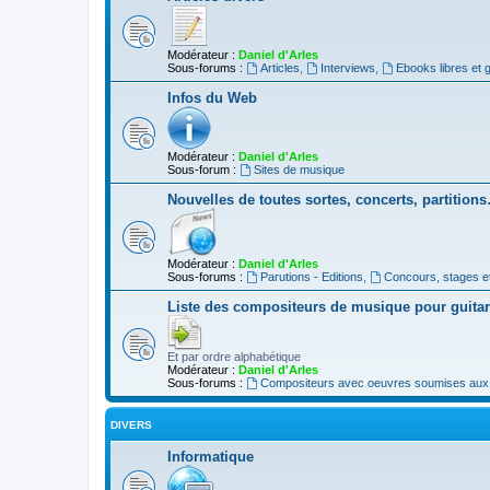
Modérateur :
Daniel d'Arles
Sous-forums :
Articles
,
Interviews
,
Ebooks libres et g
Infos du Web
Modérateur :
Daniel d'Arles
Sous-forum :
Sites de musique
Nouvelles de toutes sortes, concerts, partition
Modérateur :
Daniel d'Arles
Sous-forums :
Parutions - Editions
,
Concours, stages e
Liste des compositeurs de musique pour guita
Et par ordre alphabétique
Modérateur :
Daniel d'Arles
Sous-forums :
Compositeurs avec oeuvres soumises aux d
DIVERS
Informatique