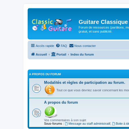
Guitare Classique
Forum de ressources (partitions, mu
gratuit, et sans publicité.
Accès rapide
FAQ
Nous contacter
Accueil
Portail
Index du forum
A PROPOS DU FORUM
Modalités et règles de participation au forum.
Tout ce que vous devriez savoir concernant les moda
A propos du forum
Vos commentaires à son sujet
Sous-forums :
Message au staff administratif
,
Boite à i