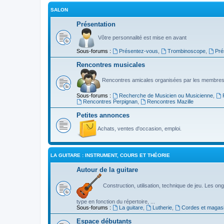
SALON
Présentation
Vôtre personnalité est mise en avant
Sous-forums :
Présentez-vous
,
Trombinoscope
,
Pré
Rencontres musicales
Rencontres amicales organisées par les membres
Sous-forums :
Recherche de Musicien ou Musicienne
,
Rencontres Perpignan
,
Rencontres Mazille
Petites annonces
Achats, ventes d'occasion, emploi.
LA GUITARE : INSTRUMENT, COURS ET THÉORIE
Autour de la guitare
Construction, utilisation, technique de jeu. Les ongl
type en fonction du répertoire, ...
Sous-forums :
La guitare
,
Lutherie
,
Cordes et magas
Espace débutants