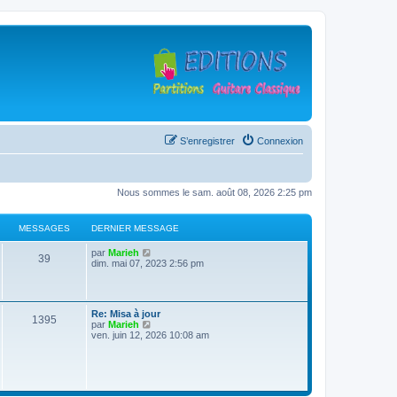
S’enregistrer
Connexion
Nous sommes le sam. août 08, 2026 2:25 pm
MESSAGES
DERNIER MESSAGE
D
V
par
Marieh
M
39
e
o
dim. mai 07, 2023 2:56 pm
r
i
e
n
r
i
l
s
e
e
D
Re: Misa à jour
r
d
M
1395
e
V
par
Marieh
s
m
e
r
o
ven. juin 12, 2026 10:08 am
e
r
e
n
i
s
n
a
i
r
s
i
s
e
l
a
e
g
r
e
g
r
s
m
d
e
m
e