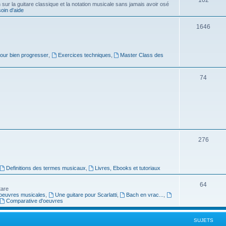
ur la guitare classique et la notation musicale sans jamais avoir osé
in d'aide
u
s
j
S
1646
e
u
t
j
pour bien progresser
,
Exercices techniques
,
Master Class des
s
e
S
74
t
u
s
j
e
t
S
276
s
u
j
Definitions des termes musicaux
,
Livres, Ebooks et tutoriaux
e
S
64
tare
t
oeuvres musicales
,
Une guitare pour Scarlatti
,
Bach en vrac...
,
u
Comparative d'oeuvres
s
j
SUJETS
e