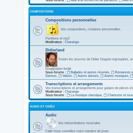
COMPOSITIONS
Compositions personnelles
Vos compositions, créations personnelles.
Partitions et mp3
Modérateur :
Charango
Didierland
Toutes les oeuvres de Didier Doguet regroupées, u
l'imagination fertile
Sous-forums :
Ballades et autres réveries
,
Romances et
Danses
,
Valses
,
Autres danses
,
Autres musiques
,
Transcriptions et arrangements
Vos transcriptions et arrangements pour guitare de pièces écr
Modérateur :
Charango
Sous-forums :
La musique classique
,
Chansons et musiq
AUDIO ET VIDÉO
Audio
Vos interprétations musicales
Faite-nous connaître votre manière de jouer.