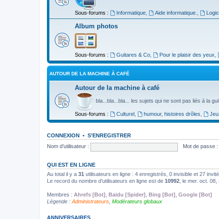
Sous-forums :
Informatique
,
Aide informatique.
,
Logic
Album photos
Sous-forums :
Guitares & Co
,
Pour le plaisir des yeux
,
AUTOUR DE LA MACHINE À CAFÉ
Autour de la machine à café
bla...bla...bla... les sujets qui ne sont pas liés à la g
Sous-forums :
Culturel
,
humour, histoires drôles
,
Jeu
CONNEXION
•
S’ENREGISTRER
Nom d’utilisateur :
Mot de passe :
QUI EST EN LIGNE
Au total il y a
31
utilisateurs en ligne : 4 enregistrés, 0 invisible et 27 inv
Le record du nombre d’utilisateurs en ligne est de
10992
, le mer. oct. 08
Membres :
Ahrefs [Bot]
,
Baidu [Spider]
,
Bing [Bot]
,
Google [Bot]
Légende :
Administrateurs
,
Modérateurs globaux
ANNIVERSAIRES