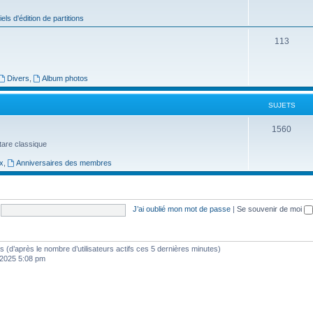
j
iels d'édition de partitions
e
S
113
t
u
s
j
Divers
,
Album photos
e
SUJETS
t
S
1560
s
uitare classique
u
x
,
Anniversaires des membres
j
e
t
J’ai oublié mon mot de passe
|
Se souvenir de moi
s
ités (d’après le nombre d’utilisateurs actifs ces 5 dernières minutes)
, 2025 5:08 pm