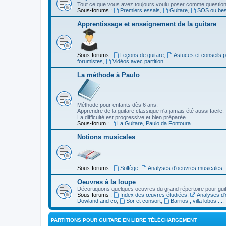
Tout ce que vous avez toujours voulu poser comme question s
Sous-forums :
Premiers essais
,
Guitare
,
SOS ou beso
Apprentissage et enseignement de la guitare
Sous-forums :
Leçons de guitare
,
Astuces et conseils 
forumistes
,
Vidéos avec partition
La méthode à Paulo
Méthode pour enfants dès 6 ans.
Apprendre de la guitare classique n'a jamais été aussi facile.
La difficulté est progressive et bien préparée.
Sous-forum :
La Guitare, Paulo da Fontoura
Notions musicales
Sous-forums :
Solfège
,
Analyses d'oeuvres musicales
,
Oeuvres à la loupe
Décortiquons quelques oeuvres du grand répertoire pour gui
Sous-forums :
Index des œuvres étudiées
,
Analyses d'
Dowland and co
,
Sor et consort
,
Barrios , villa lobos ...
,
PARTITIONS POUR GUITARE EN LIBRE TÉLÉCHARGEMENT