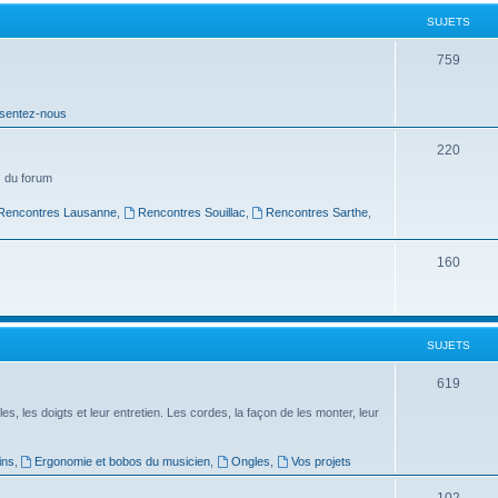
t
SUJETS
s
S
759
u
sentez-nous
j
e
S
220
t
u
 du forum
s
j
Rencontres Lausanne
,
Rencontres Souillac
,
Rencontres Sarthe
,
e
S
160
t
u
s
j
SUJETS
e
t
S
619
s
u
es, les doigts et leur entretien. Les cordes, la façon de les monter, leur
j
ins
,
Ergonomie et bobos du musicien
,
Ongles
,
Vos projets
e
S
102
t