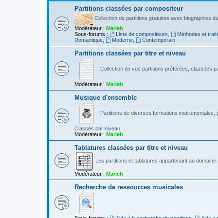
Partitions classées par compositeur
Collection de partitions gratuites avec biographies 
Modérateur :
Marieh
Sous-forums :
Liste de compositeurs
,
Méthodes et trait
Romantique
,
Moderne
,
Contemporain
Partitions classées par titre et niveau
Collection de vos partitions préférées, classées par
Modérateur :
Marieh
Musique d'ensemble
Partitions de diverses formations instrumentales, p
Classés par niveau.
Modérateur :
Marieh
Tablatures classées par titre et niveau
Les partitions et tablatures appartenant au domaine p
Modérateur :
Marieh
Recherche de ressources musicales
Sous-forums :
Aide à la recherche de partitions
,
Aide à