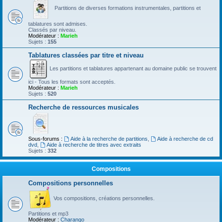
Partitions de diverses formations instrumentales, partitions et
tablatures sont admises.
Classés par niveau.
Modérateur :
Marieh
Sujets :
155
Tablatures classées par titre et niveau
Les partitions et tablatures appartenant au domaine public se trouvent
ici - Tous les formats sont acceptés.
Modérateur :
Marieh
Sujets :
520
Recherche de ressources musicales
Sous-forums :
Aide à la recherche de partitions
,
Aide à recherche de cd
dvd
,
Aide à recherche de titres avec extraits
Sujets :
332
Compositions
Compositions personnelles
Vos compositions, créations personnelles.
Partitions et mp3
Modérateur :
Charango