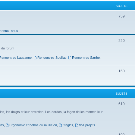
t
SUJETS
s
S
759
u
sentez-nous
j
e
S
220
t
u
 du forum
s
j
Rencontres Lausanne
,
Rencontres Souillac
,
Rencontres Sarthe
,
e
S
160
t
u
s
j
SUJETS
e
t
S
619
s
u
es, les doigts et leur entretien. Les cordes, la façon de les monter, leur
j
ins
,
Ergonomie et bobos du musicien
,
Ongles
,
Vos projets
e
S
102
t