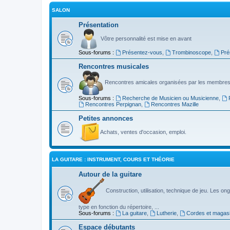
SALON
Présentation
Vôtre personnalité est mise en avant
Sous-forums :
Présentez-vous
,
Trombinoscope
,
Pré
Rencontres musicales
Rencontres amicales organisées par les membres
Sous-forums :
Recherche de Musicien ou Musicienne
,
Rencontres Perpignan
,
Rencontres Mazille
Petites annonces
Achats, ventes d'occasion, emploi.
LA GUITARE : INSTRUMENT, COURS ET THÉORIE
Autour de la guitare
Construction, utilisation, technique de jeu. Les ongl
type en fonction du répertoire, ...
Sous-forums :
La guitare
,
Lutherie
,
Cordes et magas
Espace débutants