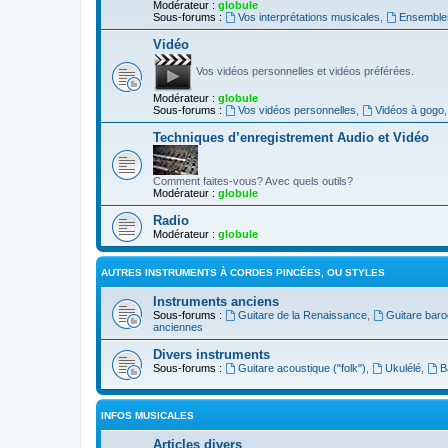
Modérateur :
globule
Sous-forums :
Vos interprétations musicales
,
Ensembles
Vidéo
Vos vidéos personnelles et vidéos préférées.
Modérateur :
globule
Sous-forums :
Vos vidéos personnelles
,
Vidéos à gogo
Techniques d’enregistrement Audio et Vidéo
Comment faites-vous? Avec quels outils?
Modérateur :
globule
Radio
Modérateur :
globule
AUTRES INSTRUMENTS À CORDES PINCÉES, OU STYLES
Instruments anciens
Sous-forums :
Guitare de la Renaissance
,
Guitare bar
anciennes
Divers instruments
Sous-forums :
Guitare acoustique ("folk")
,
Ukulélé
,
B
INFOS MUSICALES
Articles divers