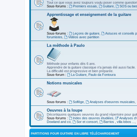
Tout ce que vous avez toujours voulu poser comme question s
Sous-forums :
Premiers essais
,
Guitare
,
SOS ou beso
Apprentissage et enseignement de la guitare
Sous-forums :
Leçons de guitare
,
Astuces et conseils 
forumistes
,
Vidéos avec partition
La méthode à Paulo
Méthode pour enfants dès 6 ans.
Apprendre de la guitare classique n'a jamais été aussi facile.
La difficulté est progressive et bien préparée.
Sous-forum :
La Guitare, Paulo da Fontoura
Notions musicales
Sous-forums :
Solfège
,
Analyses d'oeuvres musicales
,
Oeuvres à la loupe
Décortiquons quelques oeuvres du grand répertoire pour gui
Sous-forums :
Index des œuvres étudiées
,
Analyses d'
Dowland and co
,
Sor et consort
,
Barrios , villa lobos ...
,
PARTITIONS POUR GUITARE EN LIBRE TÉLÉCHARGEMENT