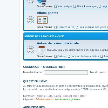
Sous-forums :
Informatique
,
Aide informatique.
,
Logic
Album photos
Sous-forums :
Guitares & Co
,
Pour le plaisir des yeux
,
AUTOUR DE LA MACHINE À CAFÉ
Autour de la machine à café
bla...bla...bla... les sujets qui ne sont pas liés à la g
Sous-forums :
Culturel
,
humour, histoires drôles
,
Jeu
CONNEXION
•
S’ENREGISTRER
Nom d’utilisateur :
Mot de passe :
QUI EST EN LIGNE
Au total il y a
83
utilisateurs en ligne : 3 enregistrés, 0 invisible et 80 inv
Le record du nombre d’utilisateurs en ligne est de
10992
, le mer. oct. 08
Membres :
Ahrefs [Bot]
,
Baidu [Spider]
,
Bing [Bot]
Légende :
Administrateurs
,
Modérateurs globaux
ANNIVERSAIRES