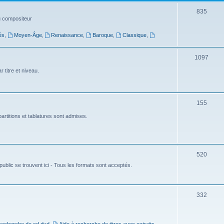
t
S
835
du compositeur
s
u
és
,
Moyen-Âge
,
Renaissance
,
Baroque
,
Classique
,
j
e
S
1097
t
u
 titre et niveau.
s
j
e
S
155
t
u
artitions et tablatures sont admises.
s
j
e
S
520
t
ublic se trouvent ici - Tous les formats sont acceptés.
u
s
j
e
S
332
t
u
s
j
 recherche de cd dvd
,
Aide à recherche de titres avec extraits