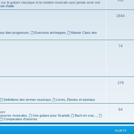
ur la guitare classique et la notation musicale sans jamais avoir osé
in d'aide
u
s
j
S
1644
e
u
t
j
pour bien progresser
,
Exercices techniques
,
Master Class des
s
e
S
74
t
u
s
j
e
t
S
276
s
u
j
Definitions des termes musicaux
,
Livres, Ebooks et tutoriaux
e
S
64
tare
t
oeuvres musicales
,
Une guitare pour Scarlatti
,
Bach en vrac...
,
u
Comparative d'oeuvres
s
j
SUJETS
e