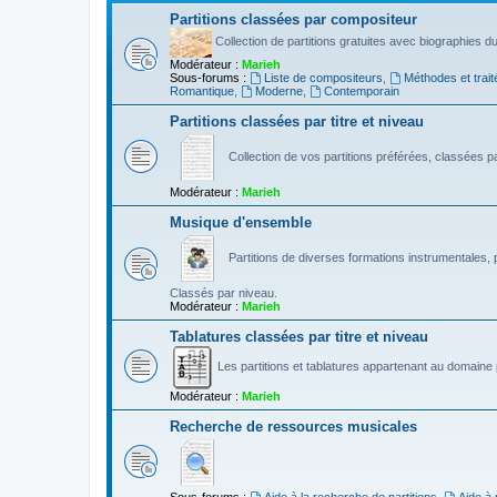
Partitions classées par compositeur
Collection de partitions gratuites avec biographies 
Modérateur :
Marieh
Sous-forums :
Liste de compositeurs
,
Méthodes et trait
Romantique
,
Moderne
,
Contemporain
Partitions classées par titre et niveau
Collection de vos partitions préférées, classées par
Modérateur :
Marieh
Musique d'ensemble
Partitions de diverses formations instrumentales, p
Classés par niveau.
Modérateur :
Marieh
Tablatures classées par titre et niveau
Les partitions et tablatures appartenant au domaine p
Modérateur :
Marieh
Recherche de ressources musicales
Sous-forums :
Aide à la recherche de partitions
,
Aide à