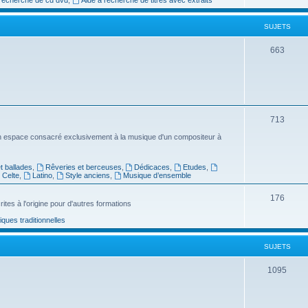
e
SUJETS
t
s
S
663
u
j
e
S
713
t
u
n espace consacré exclusivement à la musique d'un compositeur à
s
j
 ballades
,
Rêveries et berceuses
,
Dédicaces
,
Etudes
,
e
Celte
,
Latino
,
Style anciens
,
Musique d’ensemble
t
S
176
ites à l'origine pour d'autres formations
s
u
ues traditionnelles
j
SUJETS
e
t
S
1095
s
u
j