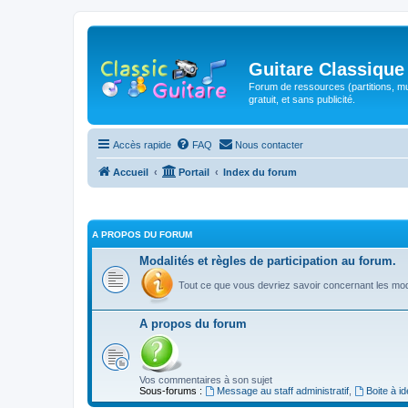
Guitare Classique
Forum de ressources (partitions, mu
gratuit, et sans publicité.
Accès rapide
FAQ
Nous contacter
Accueil
Portail
Index du forum
A PROPOS DU FORUM
Modalités et règles de participation au forum.
Tout ce que vous devriez savoir concernant les moda
A propos du forum
Vos commentaires à son sujet
Sous-forums :
Message au staff administratif
,
Boite à i