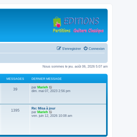
S’enregistrer
Connexion
Nous sommes le jeu. août 06, 2026 5:07 am
MESSAGES
DERNIER MESSAGE
D
V
par
Marieh
M
39
e
o
dim. mai 07, 2023 2:56 pm
r
i
e
n
r
i
l
s
e
e
D
Re: Misa à jour
r
d
M
1395
e
V
par
Marieh
s
m
e
r
o
ven. juin 12, 2026 10:08 am
e
r
e
n
i
s
n
a
i
r
s
i
s
e
l
a
e
g
r
e
g
r
s
m
d
e
m
e