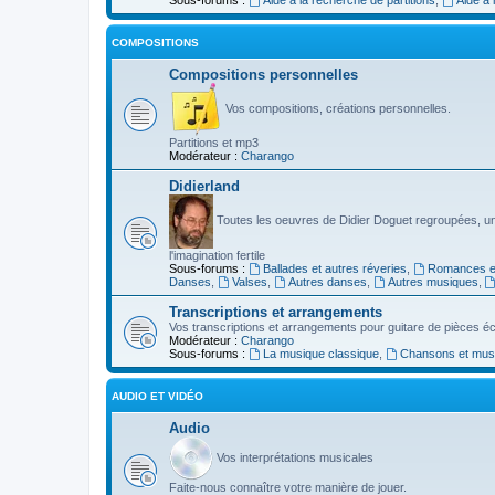
COMPOSITIONS
Compositions personnelles
Vos compositions, créations personnelles.
Partitions et mp3
Modérateur :
Charango
Didierland
Toutes les oeuvres de Didier Doguet regroupées, u
l'imagination fertile
Sous-forums :
Ballades et autres réveries
,
Romances et
Danses
,
Valses
,
Autres danses
,
Autres musiques
,
Transcriptions et arrangements
Vos transcriptions et arrangements pour guitare de pièces écr
Modérateur :
Charango
Sous-forums :
La musique classique
,
Chansons et musiq
AUDIO ET VIDÉO
Audio
Vos interprétations musicales
Faite-nous connaître votre manière de jouer.