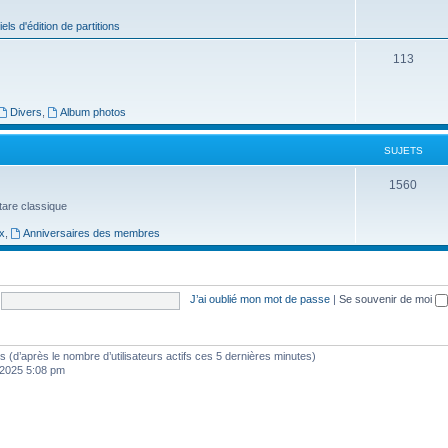
j
iels d'édition de partitions
e
S
113
t
u
s
j
Divers
,
Album photos
e
SUJETS
t
S
1560
s
uitare classique
u
x
,
Anniversaires des membres
j
e
t
J’ai oublié mon mot de passe
|
Se souvenir de moi
s
ités (d’après le nombre d’utilisateurs actifs ces 5 dernières minutes)
, 2025 5:08 pm