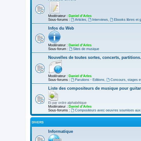
Modérateur :
Daniel d'Arles
Sous-forums :
Articles
,
Interviews
,
Ebooks libres et g
Infos du Web
Modérateur :
Daniel d'Arles
Sous-forum :
Sites de musique
Nouvelles de toutes sortes, concerts, partition
Modérateur :
Daniel d'Arles
Sous-forums :
Parutions - Editions
,
Concours, stages e
Liste des compositeurs de musique pour guita
Et par ordre alphabétique
Modérateur :
Daniel d'Arles
Sous-forums :
Compositeurs avec oeuvres soumises aux d
DIVERS
Informatique