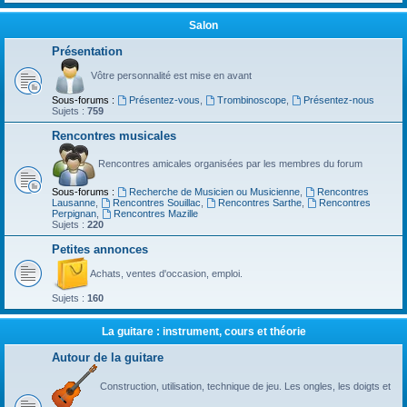
Salon
Présentation
Vôtre personnalité est mise en avant
Sous-forums :
Présentez-vous
,
Trombinoscope
,
Présentez-nous
Sujets :
759
Rencontres musicales
Rencontres amicales organisées par les membres du forum
Sous-forums :
Recherche de Musicien ou Musicienne
,
Rencontres
Lausanne
,
Rencontres Souillac
,
Rencontres Sarthe
,
Rencontres
Perpignan
,
Rencontres Mazille
Sujets :
220
Petites annonces
Achats, ventes d'occasion, emploi.
Sujets :
160
La guitare : instrument, cours et théorie
Autour de la guitare
Construction, utilisation, technique de jeu. Les ongles, les doigts et