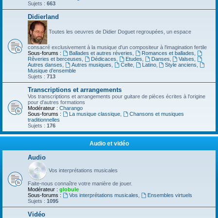
Sujets :
663
Didierland
Toutes les oeuvres de Didier Doguet regroupées, un espace
consacré exclusivement à la musique d'un compositeur à l'imagination fertile
Sous-forums :
Ballades et autres réveries
,
Romances et ballades
,
Rêveries et berceuses
,
Dédicaces
,
Etudes
,
Danses
,
Valses
,
Autres danses
,
Autres musiques
,
Celte
,
Latino
,
Style anciens
,
Musique d’ensemble
Sujets :
713
Transcriptions et arrangements
Vos transcriptions et arrangements pour guitare de pièces écrites à l'origine
pour d'autres formations
Modérateur :
Charango
Sous-forums :
La musique classique
,
Chansons et musiques
traditionnelles
Sujets :
176
Audio et vidéo
Audio
Vos interprétations musicales
Faite-nous connaître votre manière de jouer.
Modérateur :
globule
Sous-forums :
Vos interprétations musicales
,
Ensembles virtuels
Sujets :
1095
Vidéo