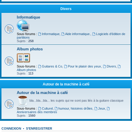
Divers
Informatique
Sous-forums :
Informatique
,
Aide informatique.
,
Logiciels d'édition de
partitions
Sujets :
258
Album photos
Sous-forums :
Guitares & Co
,
Pour le plaisir des yeux
,
Divers
,
Album photos
Sujets :
113
Autour de la machine à café
Autour de la machine à café
bla...bla...bla... les sujets qui ne sont pas liés à la guitare classique
Sous-forums :
Culturel
,
humour, histoires drôles
,
Jeux
,
Anniversaires des membres
Sujets :
1560
CONNEXION
•
S’ENREGISTRER