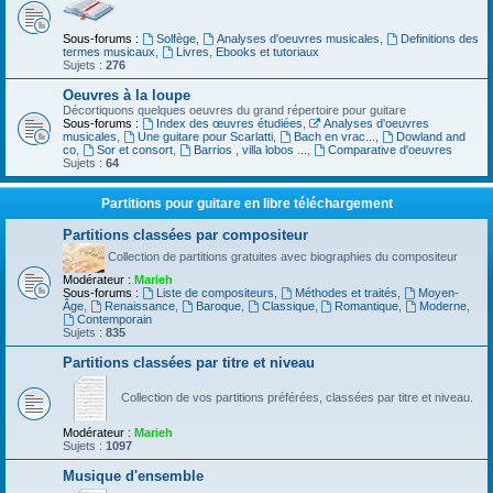
Sous-forums :
Solfège
,
Analyses d'oeuvres musicales
,
Definitions des
termes musicaux
,
Livres, Ebooks et tutoriaux
Sujets :
276
Oeuvres à la loupe
Décortiquons quelques oeuvres du grand répertoire pour guitare
Sous-forums :
Index des œuvres étudiées
,
Analyses d'oeuvres
musicales
,
Une guitare pour Scarlatti
,
Bach en vrac...
,
Dowland and
co
,
Sor et consort
,
Barrios , villa lobos ...
,
Comparative d'oeuvres
Sujets :
64
Partitions pour guitare en libre téléchargement
Partitions classées par compositeur
Collection de partitions gratuites avec biographies du compositeur
Modérateur :
Marieh
Sous-forums :
Liste de compositeurs
,
Méthodes et traités
,
Moyen-
Âge
,
Renaissance
,
Baroque
,
Classique
,
Romantique
,
Moderne
,
Contemporain
Sujets :
835
Partitions classées par titre et niveau
Collection de vos partitions préférées, classées par titre et niveau.
Modérateur :
Marieh
Sujets :
1097
Musique d'ensemble