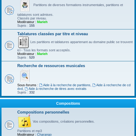
Partitions de diverses formations instrumentales, partitions et
tablatures sont admises.
Classés par niveau.
Modérateur :
Marieh
Sujets :
155
Tablatures classées par titre et niveau
Les partitions et tablatures appartenant au domaine public se trouvent
ici - Tous les formats sont acceptés.
Modérateur :
Marieh
Sujets :
520
Recherche de ressources musicales
Sous-forums :
Aide à la recherche de partitions
,
Aide à recherche de cd
dvd
,
Aide à recherche de titres avec extraits
Sujets :
332
Compositions
Compositions personnelles
Vos compositions, créations personnelles.
Partitions et mp3
Modérateur :
Charango