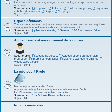
leur entretien. Les cordes, la façon de les monter, leur type en fonction du
répertoire, ...
Sous-forums :
La guitare
,
Lutherie
,
Cordes et magasins
,
Ergonomie
et bobos du musicien
,
Ongles
,
Vos projets
Sujets :
619
Espace débutants
Tout ce que vous avez toujours voulu poser comme question sur la guitare
classique et la notation musicale sans jamais avoir osé
Sous-forums :
Premiers essais
,
Guitare
,
SOS ou besoin d'aide
Sujets :
102
Apprentissage et enseignement de la guitare
Sous-forums :
Leçons de guitare
,
Astuces et conseils pour bien
progresser
,
Exercices techniques
,
Master Class des forumistes
,
Vidéos avec partition
Sujets :
1644
La méthode à Paulo
Méthode pour enfants dès 6 ans.
Apprendre de la guitare classique n'a jamais été aussi facile.
La difficulté est progressive et bien préparée.
Sous-forum :
La Guitare, Paulo da Fontoura
Sujets :
74
Notions musicales