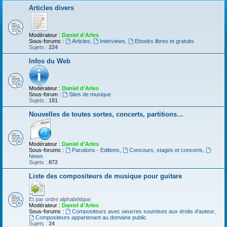
Articles divers
Modérateur :
Daniel d'Arles
Sous-forums :
Articles
,
Interviews
,
Ebooks libres et gratuits
Sujets :
224
Infos du Web
Modérateur :
Daniel d'Arles
Sous-forum :
Sites de musique
Sujets :
181
Nouvelles de toutes sortes, concerts, partitions…
Modérateur :
Daniel d'Arles
Sous-forums :
Parutions - Editions
,
Concours, stages et concerts
,
News
Sujets :
872
Liste des compositeurs de musique pour guitare
Et par ordre alphabétique
Modérateur :
Daniel d'Arles
Sous-forums :
Compositeurs avec oeuvres soumises aux droits d'auteur
,
Compositeurs appartenant au domaine public
Sujets :
24