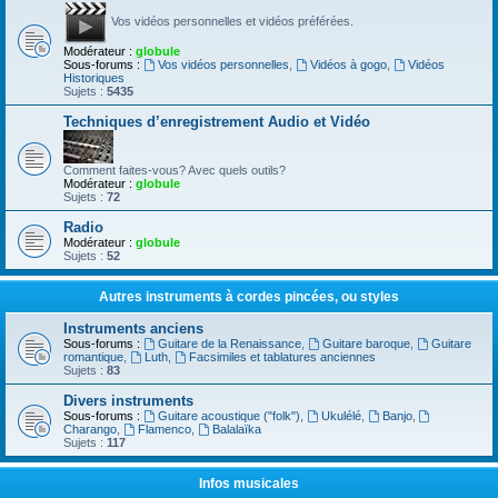
Vos vidéos personnelles et vidéos préférées.
Modérateur :
globule
Sous-forums :
Vos vidéos personnelles
,
Vidéos à gogo
,
Vidéos
Historiques
Sujets :
5435
Techniques d’enregistrement Audio et Vidéo
Comment faites-vous? Avec quels outils?
Modérateur :
globule
Sujets :
72
Radio
Modérateur :
globule
Sujets :
52
Autres instruments à cordes pincées, ou styles
Instruments anciens
Sous-forums :
Guitare de la Renaissance
,
Guitare baroque
,
Guitare
romantique
,
Luth
,
Facsimiles et tablatures anciennes
Sujets :
83
Divers instruments
Sous-forums :
Guitare acoustique ("folk")
,
Ukulélé
,
Banjo
,
Charango
,
Flamenco
,
Balalaïka
Sujets :
117
Infos musicales