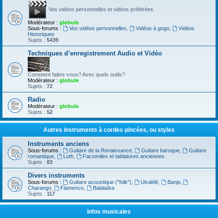
Vos vidéos personnelles et vidéos préférées.
Modérateur :
globule
Sous-forums :
Vos vidéos personnelles
,
Vidéos à gogo
,
Vidéos
Historiques
Sujets :
5439
Techniques d’enregistrement Audio et Vidéo
Comment faites-vous? Avec quels outils?
Modérateur :
globule
Sujets :
72
Radio
Modérateur :
globule
Sujets :
52
Autres instruments à cordes pincées, ou styles
Instruments anciens
Sous-forums :
Guitare de la Renaissance
,
Guitare baroque
,
Guitare
romantique
,
Luth
,
Facsimiles et tablatures anciennes
Sujets :
83
Divers instruments
Sous-forums :
Guitare acoustique ("folk")
,
Ukulélé
,
Banjo
,
Charango
,
Flamenco
,
Balalaïka
Sujets :
117
Infos musicales