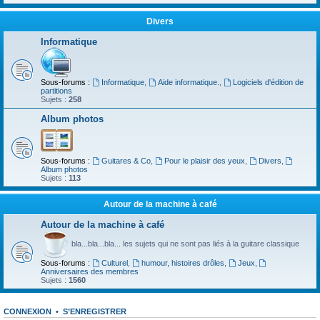
Divers
Informatique
Sous-forums :
Informatique
,
Aide informatique.
,
Logiciels d'édition de
partitions
Sujets :
258
Album photos
Sous-forums :
Guitares & Co
,
Pour le plaisir des yeux
,
Divers
,
Album photos
Sujets :
113
Autour de la machine à café
Autour de la machine à café
bla...bla...bla... les sujets qui ne sont pas liés à la guitare classique
Sous-forums :
Culturel
,
humour, histoires drôles
,
Jeux
,
Anniversaires des membres
Sujets :
1560
CONNEXION
•
S’ENREGISTRER