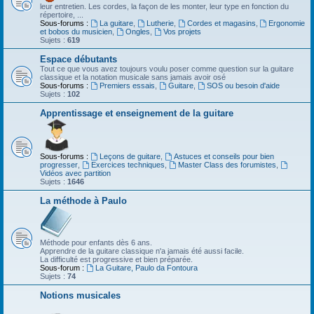
leur entretien. Les cordes, la façon de les monter, leur type en fonction du
répertoire, ...
Sous-forums :
La guitare
,
Lutherie
,
Cordes et magasins
,
Ergonomie
et bobos du musicien
,
Ongles
,
Vos projets
Sujets :
619
Espace débutants
Tout ce que vous avez toujours voulu poser comme question sur la guitare
classique et la notation musicale sans jamais avoir osé
Sous-forums :
Premiers essais
,
Guitare
,
SOS ou besoin d'aide
Sujets :
102
Apprentissage et enseignement de la guitare
Sous-forums :
Leçons de guitare
,
Astuces et conseils pour bien
progresser
,
Exercices techniques
,
Master Class des forumistes
,
Vidéos avec partition
Sujets :
1646
La méthode à Paulo
Méthode pour enfants dès 6 ans.
Apprendre de la guitare classique n'a jamais été aussi facile.
La difficulté est progressive et bien préparée.
Sous-forum :
La Guitare, Paulo da Fontoura
Sujets :
74
Notions musicales