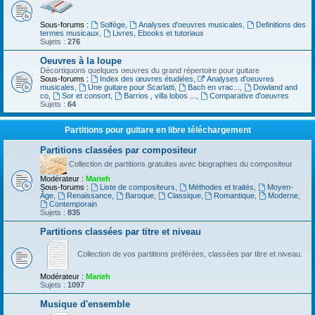
Sous-forums :
Solfège
,
Analyses d'oeuvres musicales
,
Definitions des
termes musicaux
,
Livres, Ebooks et tutoriaux
Sujets :
276
Oeuvres à la loupe
Décortiquons quelques oeuvres du grand répertoire pour guitare
Sous-forums :
Index des œuvres étudiées
,
Analyses d'oeuvres
musicales
,
Une guitare pour Scarlatti
,
Bach en vrac...
,
Dowland and
co
,
Sor et consort
,
Barrios , villa lobos ...
,
Comparative d'oeuvres
Sujets :
64
Partitions pour guitare en libre téléchargement
Partitions classées par compositeur
Collection de partitions gratuites avec biographies du compositeur
Modérateur :
Marieh
Sous-forums :
Liste de compositeurs
,
Méthodes et traités
,
Moyen-
Âge
,
Renaissance
,
Baroque
,
Classique
,
Romantique
,
Moderne
,
Contemporain
Sujets :
835
Partitions classées par titre et niveau
Collection de vos partitions préférées, classées par titre et niveau.
Modérateur :
Marieh
Sujets :
1097
Musique d'ensemble