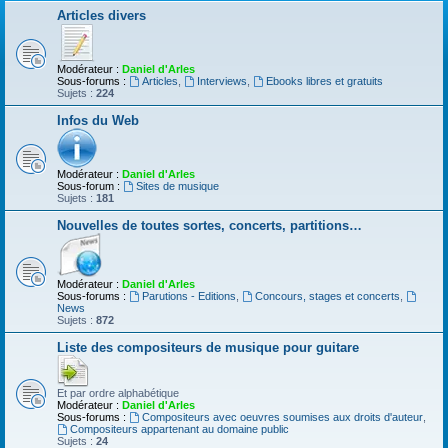
Articles divers
Modérateur :
Daniel d'Arles
Sous-forums :
Articles
,
Interviews
,
Ebooks libres et gratuits
Sujets :
224
Infos du Web
Modérateur :
Daniel d'Arles
Sous-forum :
Sites de musique
Sujets :
181
Nouvelles de toutes sortes, concerts, partitions…
Modérateur :
Daniel d'Arles
Sous-forums :
Parutions - Editions
,
Concours, stages et concerts
,
News
Sujets :
872
Liste des compositeurs de musique pour guitare
Et par ordre alphabétique
Modérateur :
Daniel d'Arles
Sous-forums :
Compositeurs avec oeuvres soumises aux droits d'auteur
,
Compositeurs appartenant au domaine public
Sujets :
24