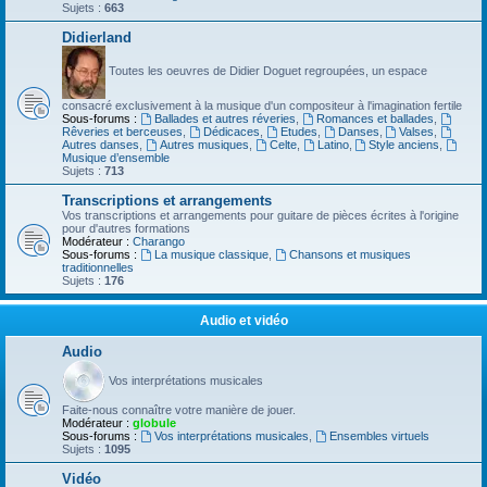
Sujets :
663
Didierland
Toutes les oeuvres de Didier Doguet regroupées, un espace
consacré exclusivement à la musique d'un compositeur à l'imagination fertile
Sous-forums :
Ballades et autres réveries
,
Romances et ballades
,
Rêveries et berceuses
,
Dédicaces
,
Etudes
,
Danses
,
Valses
,
Autres danses
,
Autres musiques
,
Celte
,
Latino
,
Style anciens
,
Musique d’ensemble
Sujets :
713
Transcriptions et arrangements
Vos transcriptions et arrangements pour guitare de pièces écrites à l'origine
pour d'autres formations
Modérateur :
Charango
Sous-forums :
La musique classique
,
Chansons et musiques
traditionnelles
Sujets :
176
Audio et vidéo
Audio
Vos interprétations musicales
Faite-nous connaître votre manière de jouer.
Modérateur :
globule
Sous-forums :
Vos interprétations musicales
,
Ensembles virtuels
Sujets :
1095
Vidéo