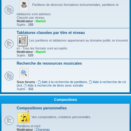
Partitions de diverses formations instrumentales, partitions et
tablatures sont admises.
Classés par niveau.
Modérateur :
Marieh
Sujets :
155
Tablatures classées par titre et niveau
Les partitions et tablatures appartenant au domaine public se trouvent
ici - Tous les formats sont acceptés.
Modérateur :
Marieh
Sujets :
520
Recherche de ressources musicales
Sous-forums :
Aide à la recherche de partitions
,
Aide à recherche de cd
dvd
,
Aide à recherche de titres avec extraits
Sujets :
332
Compositions
Compositions personnelles
Vos compositions, créations personnelles.
Partitions et mp3
Modérateur :
Charango