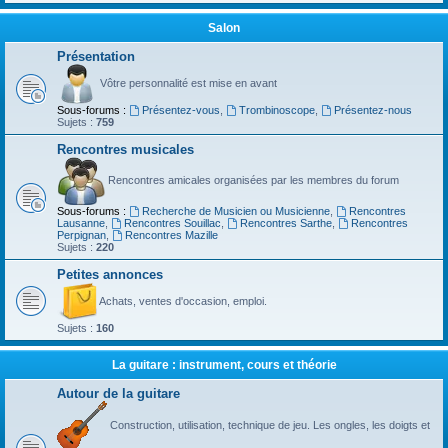
Salon
Présentation
Vôtre personnalité est mise en avant
Sous-forums :
Présentez-vous
,
Trombinoscope
,
Présentez-nous
Sujets :
759
Rencontres musicales
Rencontres amicales organisées par les membres du forum
Sous-forums :
Recherche de Musicien ou Musicienne
,
Rencontres
Lausanne
,
Rencontres Souillac
,
Rencontres Sarthe
,
Rencontres
Perpignan
,
Rencontres Mazille
Sujets :
220
Petites annonces
Achats, ventes d'occasion, emploi.
Sujets :
160
La guitare : instrument, cours et théorie
Autour de la guitare
Construction, utilisation, technique de jeu. Les ongles, les doigts et