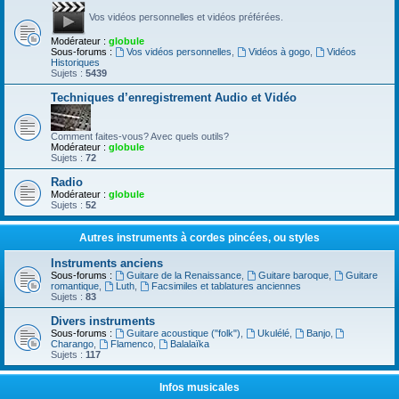
Vos vidéos personnelles et vidéos préférées.
Modérateur :
globule
Sous-forums :
Vos vidéos personnelles
,
Vidéos à gogo
,
Vidéos
Historiques
Sujets :
5439
Techniques d’enregistrement Audio et Vidéo
Comment faites-vous? Avec quels outils?
Modérateur :
globule
Sujets :
72
Radio
Modérateur :
globule
Sujets :
52
Autres instruments à cordes pincées, ou styles
Instruments anciens
Sous-forums :
Guitare de la Renaissance
,
Guitare baroque
,
Guitare
romantique
,
Luth
,
Facsimiles et tablatures anciennes
Sujets :
83
Divers instruments
Sous-forums :
Guitare acoustique ("folk")
,
Ukulélé
,
Banjo
,
Charango
,
Flamenco
,
Balalaïka
Sujets :
117
Infos musicales