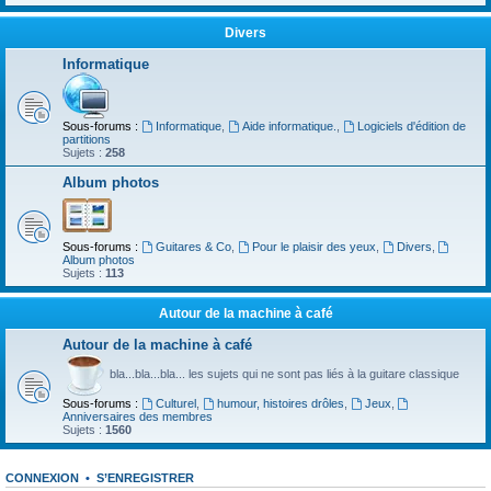
Divers
Informatique
Sous-forums :
Informatique
,
Aide informatique.
,
Logiciels d'édition de
partitions
Sujets :
258
Album photos
Sous-forums :
Guitares & Co
,
Pour le plaisir des yeux
,
Divers
,
Album photos
Sujets :
113
Autour de la machine à café
Autour de la machine à café
bla...bla...bla... les sujets qui ne sont pas liés à la guitare classique
Sous-forums :
Culturel
,
humour, histoires drôles
,
Jeux
,
Anniversaires des membres
Sujets :
1560
CONNEXION
•
S’ENREGISTRER