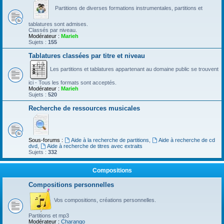
Partitions de diverses formations instrumentales, partitions et
tablatures sont admises.
Classés par niveau.
Modérateur :
Marieh
Sujets :
155
Tablatures classées par titre et niveau
Les partitions et tablatures appartenant au domaine public se trouvent
ici - Tous les formats sont acceptés.
Modérateur :
Marieh
Sujets :
520
Recherche de ressources musicales
Sous-forums :
Aide à la recherche de partitions
,
Aide à recherche de cd
dvd
,
Aide à recherche de titres avec extraits
Sujets :
332
Compositions
Compositions personnelles
Vos compositions, créations personnelles.
Partitions et mp3
Modérateur :
Charango