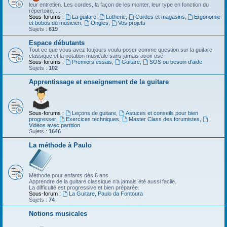
leur entretien. Les cordes, la façon de les monter, leur type en fonction du
répertoire, ...
Sous-forums :
La guitare
,
Lutherie
,
Cordes et magasins
,
Ergonomie
et bobos du musicien
,
Ongles
,
Vos projets
Sujets :
619
Espace débutants
Tout ce que vous avez toujours voulu poser comme question sur la guitare
classique et la notation musicale sans jamais avoir osé
Sous-forums :
Premiers essais
,
Guitare
,
SOS ou besoin d'aide
Sujets :
102
Apprentissage et enseignement de la guitare
Sous-forums :
Leçons de guitare
,
Astuces et conseils pour bien
progresser
,
Exercices techniques
,
Master Class des forumistes
,
Vidéos avec partition
Sujets :
1646
La méthode à Paulo
Méthode pour enfants dès 6 ans.
Apprendre de la guitare classique n'a jamais été aussi facile.
La difficulté est progressive et bien préparée.
Sous-forum :
La Guitare, Paulo da Fontoura
Sujets :
74
Notions musicales