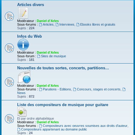
Articles divers
Modérateur :
Daniel d'Arles
Sous-forums :
Articles
,
Interviews
,
Ebooks libres et gratuits
Sujets :
224
Infos du Web
Modérateur :
Daniel d'Arles
Sous-forum :
Sites de musique
Sujets :
181
Nouvelles de toutes sortes, concerts, partitions…
Modérateur :
Daniel d'Arles
Sous-forums :
Parutions - Editions
,
Concours, stages et concerts
,
News
Sujets :
872
Liste des compositeurs de musique pour guitare
Et par ordre alphabétique
Modérateur :
Daniel d'Arles
Sous-forums :
Compositeurs avec oeuvres soumises aux droits d'auteur
,
Compositeurs appartenant au domaine public
Sujets :
24