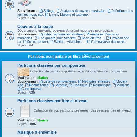
Sous-forums :
Solfège
,
Analyses d'oeuvres musicales
,
Definitions des
termes musicaux
,
Livres, Ebooks et tutoriaux
Sujets :
276
Oeuvres à la loupe
Décortiquons quelques oeuvres du grand répertoire pour guitare
Sous-forums :
Index des œuvres étudiées
,
Analyses d'oeuvres
musicales
,
Une guitare pour Scarlatti
,
Bach en vrac...
,
Dowland and
co
,
Sor et consort
,
Barrios , villa lobos ...
,
Comparative d'oeuvres
Sujets :
64
Partitions pour guitare en libre téléchargement
Partitions classées par compositeur
Collection de partitions gratuites avec biographies du compositeur
Modérateur :
Marieh
Sous-forums :
Liste de compositeurs
,
Méthodes et traités
,
Moyen-
Âge
,
Renaissance
,
Baroque
,
Classique
,
Romantique
,
Moderne
,
Contemporain
Sujets :
835
Partitions classées par titre et niveau
Collection de vos partitions préférées, classées par titre et niveau.
Modérateur :
Marieh
Sujets :
1097
Musique d'ensemble