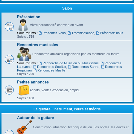
Salon
Présentation
Vôtre personnalité est mise en avant
Sous-forums :
Présentez-vous
,
Trombinoscope
,
Présentez-nous
Sujets :
759
Rencontres musicales
Rencontres amicales organisées par les membres du forum
Sous-forums :
Recherche de Musicien ou Musicienne
,
Rencontres
Lausanne
,
Rencontres Souillac
,
Rencontres Sarthe
,
Rencontres
Perpignan
,
Rencontres Mazille
Sujets :
220
Petites annonces
Achats, ventes d'occasion, emploi.
Sujets :
160
La guitare : instrument, cours et théorie
Autour de la guitare
Construction, utilisation, technique de jeu. Les ongles, les doigts et