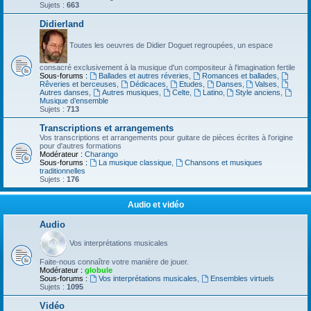
Sujets :
663
Didierland
Toutes les oeuvres de Didier Doguet regroupées, un espace
consacré exclusivement à la musique d'un compositeur à l'imagination fertile
Sous-forums :
Ballades et autres réveries
,
Romances et ballades
,
Rêveries et berceuses
,
Dédicaces
,
Etudes
,
Danses
,
Valses
,
Autres danses
,
Autres musiques
,
Celte
,
Latino
,
Style anciens
,
Musique d’ensemble
Sujets :
713
Transcriptions et arrangements
Vos transcriptions et arrangements pour guitare de pièces écrites à l'origine
pour d'autres formations
Modérateur :
Charango
Sous-forums :
La musique classique
,
Chansons et musiques
traditionnelles
Sujets :
176
Audio et vidéo
Audio
Vos interprétations musicales
Faite-nous connaître votre manière de jouer.
Modérateur :
globule
Sous-forums :
Vos interprétations musicales
,
Ensembles virtuels
Sujets :
1095
Vidéo