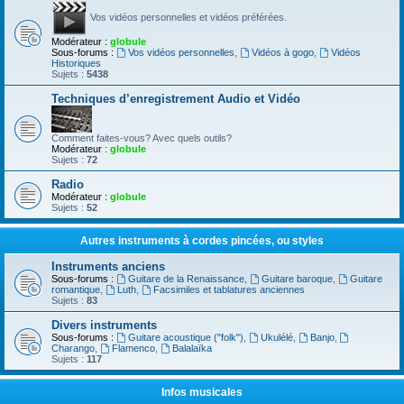
Vos vidéos personnelles et vidéos préférées.
Modérateur :
globule
Sous-forums :
Vos vidéos personnelles
,
Vidéos à gogo
,
Vidéos
Historiques
Sujets :
5438
Techniques d’enregistrement Audio et Vidéo
Comment faites-vous? Avec quels outils?
Modérateur :
globule
Sujets :
72
Radio
Modérateur :
globule
Sujets :
52
Autres instruments à cordes pincées, ou styles
Instruments anciens
Sous-forums :
Guitare de la Renaissance
,
Guitare baroque
,
Guitare
romantique
,
Luth
,
Facsimiles et tablatures anciennes
Sujets :
83
Divers instruments
Sous-forums :
Guitare acoustique ("folk")
,
Ukulélé
,
Banjo
,
Charango
,
Flamenco
,
Balalaïka
Sujets :
117
Infos musicales