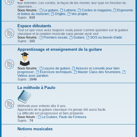
leur entretien. Les cordes, la façon de les monter, leur type en fonction du
répertoire, ...
Sous-forums :
La guitare
,
Lutherie
,
Cordes et magasins
,
Ergonomie
et bobos du musicien
,
Ongles
,
Vos projets
Sujets :
619
Espace débutants
Tout ce que vous avez toujours voulu poser comme question sur la guitare
classique et la notation musicale sans jamais avoir osé
Sous-forums :
Premiers essais
,
Guitare
,
SOS ou besoin d'aide
Sujets :
102
Apprentissage et enseignement de la guitare
Sous-forums :
Leçons de guitare
,
Astuces et conseils pour bien
progresser
,
Exercices techniques
,
Master Class des forumistes
,
Vidéos avec partition
Sujets :
1646
La méthode à Paulo
Méthode pour enfants dès 6 ans.
Apprendre de la guitare classique n'a jamais été aussi facile.
La difficulté est progressive et bien préparée.
Sous-forum :
La Guitare, Paulo da Fontoura
Sujets :
74
Notions musicales