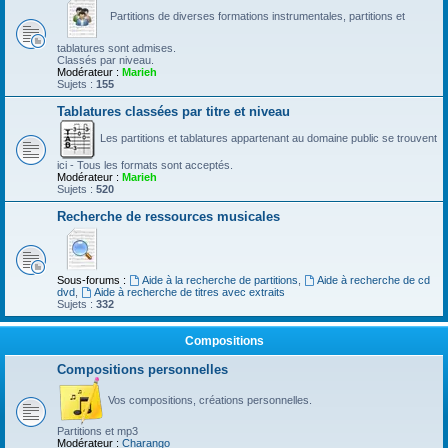
Partitions de diverses formations instrumentales, partitions et
tablatures sont admises.
Classés par niveau.
Modérateur :
Marieh
Sujets :
155
Tablatures classées par titre et niveau
Les partitions et tablatures appartenant au domaine public se trouvent
ici - Tous les formats sont acceptés.
Modérateur :
Marieh
Sujets :
520
Recherche de ressources musicales
Sous-forums :
Aide à la recherche de partitions
,
Aide à recherche de cd
dvd
,
Aide à recherche de titres avec extraits
Sujets :
332
Compositions
Compositions personnelles
Vos compositions, créations personnelles.
Partitions et mp3
Modérateur :
Charango