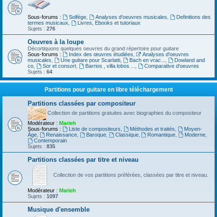
Sous-forums :
Solfège
,
Analyses d'oeuvres musicales
,
Definitions des
termes musicaux
,
Livres, Ebooks et tutoriaux
Sujets :
276
Oeuvres à la loupe
Décortiquons quelques oeuvres du grand répertoire pour guitare
Sous-forums :
Index des œuvres étudiées
,
Analyses d'oeuvres
musicales
,
Une guitare pour Scarlatti
,
Bach en vrac...
,
Dowland and
co
,
Sor et consort
,
Barrios , villa lobos ...
,
Comparative d'oeuvres
Sujets :
64
Partitions pour guitare en libre téléchargement
Partitions classées par compositeur
Collection de partitions gratuites avec biographies du compositeur
Modérateur :
Marieh
Sous-forums :
Liste de compositeurs
,
Méthodes et traités
,
Moyen-
Âge
,
Renaissance
,
Baroque
,
Classique
,
Romantique
,
Moderne
,
Contemporain
Sujets :
835
Partitions classées par titre et niveau
Collection de vos partitions préférées, classées par titre et niveau.
Modérateur :
Marieh
Sujets :
1097
Musique d'ensemble