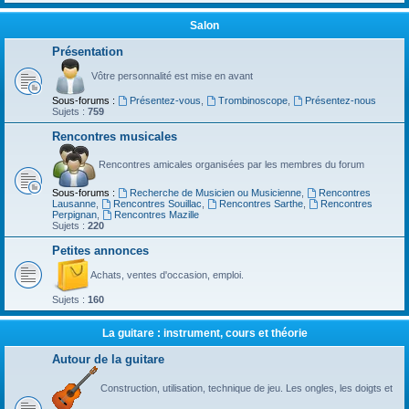
Salon
Présentation
Vôtre personnalité est mise en avant
Sous-forums :
Présentez-vous
,
Trombinoscope
,
Présentez-nous
Sujets :
759
Rencontres musicales
Rencontres amicales organisées par les membres du forum
Sous-forums :
Recherche de Musicien ou Musicienne
,
Rencontres
Lausanne
,
Rencontres Souillac
,
Rencontres Sarthe
,
Rencontres
Perpignan
,
Rencontres Mazille
Sujets :
220
Petites annonces
Achats, ventes d'occasion, emploi.
Sujets :
160
La guitare : instrument, cours et théorie
Autour de la guitare
Construction, utilisation, technique de jeu. Les ongles, les doigts et