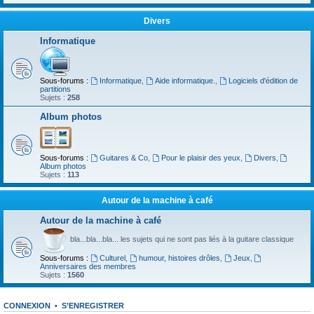
Divers
Informatique
Sous-forums :
Informatique
,
Aide informatique.
,
Logiciels d'édition de
partitions
Sujets :
258
Album photos
Sous-forums :
Guitares & Co
,
Pour le plaisir des yeux
,
Divers
,
Album photos
Sujets :
113
Autour de la machine à café
Autour de la machine à café
bla...bla...bla... les sujets qui ne sont pas liés à la guitare classique
Sous-forums :
Culturel
,
humour, histoires drôles
,
Jeux
,
Anniversaires des membres
Sujets :
1560
CONNEXION
•
S’ENREGISTRER