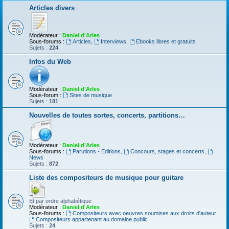
Articles divers
Modérateur :
Daniel d'Arles
Sous-forums :
Articles
,
Interviews
,
Ebooks libres et gratuits
Sujets :
224
Infos du Web
Modérateur :
Daniel d'Arles
Sous-forum :
Sites de musique
Sujets :
181
Nouvelles de toutes sortes, concerts, partitions…
Modérateur :
Daniel d'Arles
Sous-forums :
Parutions - Editions
,
Concours, stages et concerts
,
News
Sujets :
872
Liste des compositeurs de musique pour guitare
Et par ordre alphabétique
Modérateur :
Daniel d'Arles
Sous-forums :
Compositeurs avec oeuvres soumises aux droits d'auteur
,
Compositeurs appartenant au domaine public
Sujets :
24