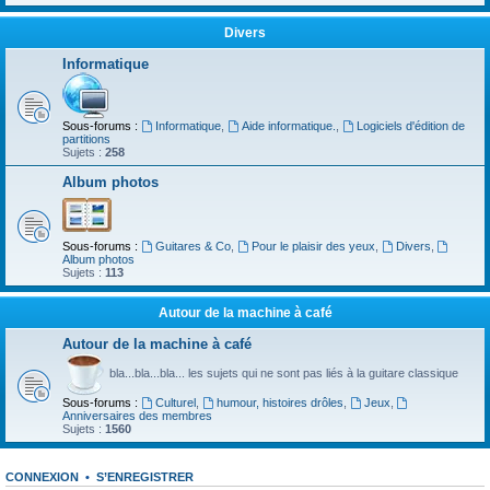
Divers
Informatique
Sous-forums :
Informatique
,
Aide informatique.
,
Logiciels d'édition de
partitions
Sujets :
258
Album photos
Sous-forums :
Guitares & Co
,
Pour le plaisir des yeux
,
Divers
,
Album photos
Sujets :
113
Autour de la machine à café
Autour de la machine à café
bla...bla...bla... les sujets qui ne sont pas liés à la guitare classique
Sous-forums :
Culturel
,
humour, histoires drôles
,
Jeux
,
Anniversaires des membres
Sujets :
1560
CONNEXION
•
S’ENREGISTRER