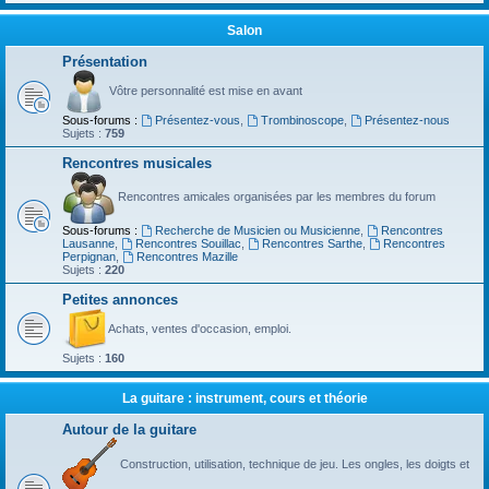
Salon
Présentation
Vôtre personnalité est mise en avant
Sous-forums :
Présentez-vous
,
Trombinoscope
,
Présentez-nous
Sujets :
759
Rencontres musicales
Rencontres amicales organisées par les membres du forum
Sous-forums :
Recherche de Musicien ou Musicienne
,
Rencontres
Lausanne
,
Rencontres Souillac
,
Rencontres Sarthe
,
Rencontres
Perpignan
,
Rencontres Mazille
Sujets :
220
Petites annonces
Achats, ventes d'occasion, emploi.
Sujets :
160
La guitare : instrument, cours et théorie
Autour de la guitare
Construction, utilisation, technique de jeu. Les ongles, les doigts et