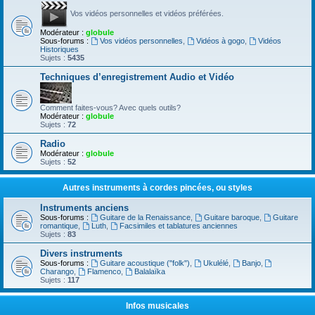
Vos vidéos personnelles et vidéos préférées.
Modérateur :
globule
Sous-forums :
Vos vidéos personnelles
,
Vidéos à gogo
,
Vidéos
Historiques
Sujets :
5435
Techniques d’enregistrement Audio et Vidéo
Comment faites-vous? Avec quels outils?
Modérateur :
globule
Sujets :
72
Radio
Modérateur :
globule
Sujets :
52
Autres instruments à cordes pincées, ou styles
Instruments anciens
Sous-forums :
Guitare de la Renaissance
,
Guitare baroque
,
Guitare
romantique
,
Luth
,
Facsimiles et tablatures anciennes
Sujets :
83
Divers instruments
Sous-forums :
Guitare acoustique ("folk")
,
Ukulélé
,
Banjo
,
Charango
,
Flamenco
,
Balalaïka
Sujets :
117
Infos musicales