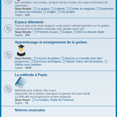
leur entretien. Les cordes, la façon de les monter, leur type en fonction du
répertoire, ...
Sous-forums :
La guitare
,
Lutherie
,
Cordes et magasins
,
Ergonomie
et bobos du musicien
,
Ongles
,
Vos projets
Sujets :
619
Espace débutants
Tout ce que vous avez toujours voulu poser comme question sur la guitare
classique et la notation musicale sans jamais avoir osé
Sous-forums :
Premiers essais
,
Guitare
,
SOS ou besoin d'aide
Sujets :
102
Apprentissage et enseignement de la guitare
Sous-forums :
Leçons de guitare
,
Astuces et conseils pour bien
progresser
,
Exercices techniques
,
Master Class des forumistes
,
Vidéos avec partition
Sujets :
1644
La méthode à Paulo
Méthode pour enfants dès 6 ans.
Apprendre de la guitare classique n'a jamais été aussi facile.
La difficulté est progressive et bien préparée.
Sous-forum :
La Guitare, Paulo da Fontoura
Sujets :
74
Notions musicales