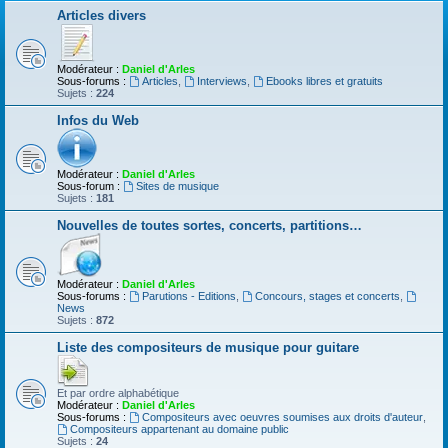
Articles divers
Modérateur :
Daniel d'Arles
Sous-forums :
Articles
,
Interviews
,
Ebooks libres et gratuits
Sujets :
224
Infos du Web
Modérateur :
Daniel d'Arles
Sous-forum :
Sites de musique
Sujets :
181
Nouvelles de toutes sortes, concerts, partitions…
Modérateur :
Daniel d'Arles
Sous-forums :
Parutions - Editions
,
Concours, stages et concerts
,
News
Sujets :
872
Liste des compositeurs de musique pour guitare
Et par ordre alphabétique
Modérateur :
Daniel d'Arles
Sous-forums :
Compositeurs avec oeuvres soumises aux droits d'auteur
,
Compositeurs appartenant au domaine public
Sujets :
24