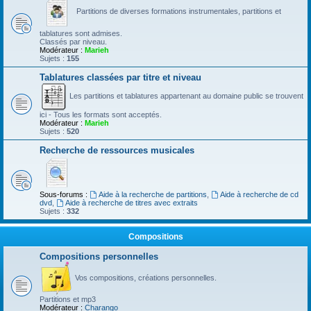
Partitions de diverses formations instrumentales, partitions et
tablatures sont admises.
Classés par niveau.
Modérateur :
Marieh
Sujets :
155
Tablatures classées par titre et niveau
Les partitions et tablatures appartenant au domaine public se trouvent
ici - Tous les formats sont acceptés.
Modérateur :
Marieh
Sujets :
520
Recherche de ressources musicales
Sous-forums :
Aide à la recherche de partitions
,
Aide à recherche de cd
dvd
,
Aide à recherche de titres avec extraits
Sujets :
332
Compositions
Compositions personnelles
Vos compositions, créations personnelles.
Partitions et mp3
Modérateur :
Charango