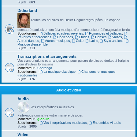
Sujets :
663
Didierland
Toutes les oeuvres de Didier Doguet regroupées, un espace
consacré exclusivement à la musique d'un compositeur à l'imagination fertile
Sous-forums :
Ballades et autres réveries
,
Romances et ballades
,
Rêveries et berceuses
,
Dédicaces
,
Etudes
,
Danses
,
Valses
,
Autres danses
,
Autres musiques
,
Celte
,
Latino
,
Style anciens
,
Musique d’ensemble
Sujets :
713
Transcriptions et arrangements
Vos transcriptions et arrangements pour guitare de pièces écrites à l'origine
pour d'autres formations
Modérateur :
Charango
Sous-forums :
La musique classique
,
Chansons et musiques
traditionnelles
Sujets :
176
Audio et vidéo
Audio
Vos interprétations musicales
Faite-nous connaître votre manière de jouer.
Modérateur :
globule
Sous-forums :
Vos interprétations musicales
,
Ensembles virtuels
Sujets :
1095
Vidéo