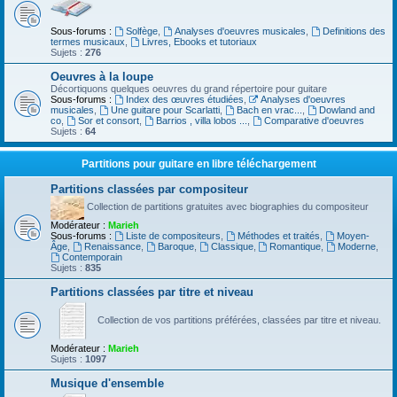
Sous-forums :
Solfège
,
Analyses d'oeuvres musicales
,
Definitions des
termes musicaux
,
Livres, Ebooks et tutoriaux
Sujets :
276
Oeuvres à la loupe
Décortiquons quelques oeuvres du grand répertoire pour guitare
Sous-forums :
Index des œuvres étudiées
,
Analyses d'oeuvres
musicales
,
Une guitare pour Scarlatti
,
Bach en vrac...
,
Dowland and
co
,
Sor et consort
,
Barrios , villa lobos ...
,
Comparative d'oeuvres
Sujets :
64
Partitions pour guitare en libre téléchargement
Partitions classées par compositeur
Collection de partitions gratuites avec biographies du compositeur
Modérateur :
Marieh
Sous-forums :
Liste de compositeurs
,
Méthodes et traités
,
Moyen-
Âge
,
Renaissance
,
Baroque
,
Classique
,
Romantique
,
Moderne
,
Contemporain
Sujets :
835
Partitions classées par titre et niveau
Collection de vos partitions préférées, classées par titre et niveau.
Modérateur :
Marieh
Sujets :
1097
Musique d'ensemble