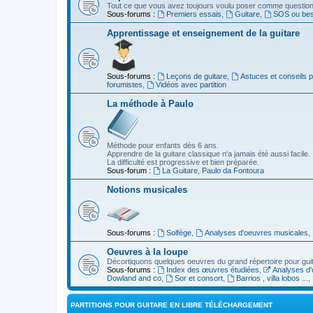
Tout ce que vous avez toujours voulu poser comme question s
Sous-forums :
Premiers essais
,
Guitare
,
SOS ou beso
Apprentissage et enseignement de la guitare
Sous-forums :
Leçons de guitare
,
Astuces et conseils 
forumistes
,
Vidéos avec partition
La méthode à Paulo
Méthode pour enfants dès 6 ans.
Apprendre de la guitare classique n'a jamais été aussi facile.
La difficulté est progressive et bien préparée.
Sous-forum :
La Guitare, Paulo da Fontoura
Notions musicales
Sous-forums :
Solfège
,
Analyses d'oeuvres musicales
,
Oeuvres à la loupe
Décortiquons quelques oeuvres du grand répertoire pour gui
Sous-forums :
Index des œuvres étudiées
,
Analyses d'
Dowland and co
,
Sor et consort
,
Barrios , villa lobos ...
,
PARTITIONS POUR GUITARE EN LIBRE TÉLÉCHARGEMENT