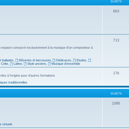
SUJETS
e
S
663
t
u
s
j
e
S
713
t
u
n espace consacré exclusivement à la musique d'un compositeur à
s
j
 ballades
,
Rêveries et berceuses
,
Dédicaces
,
Etudes
,
e
Celte
,
Latino
,
Style anciens
,
Musique d’ensemble
t
S
176
ites à l'origine pour d'autres formations
s
u
ues traditionnelles
j
SUJETS
e
t
S
1095
s
u
j
 virtuels
e