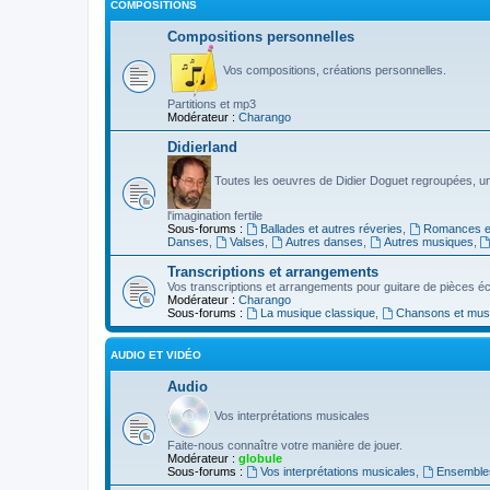
COMPOSITIONS
Compositions personnelles
Vos compositions, créations personnelles.
Partitions et mp3
Modérateur :
Charango
Didierland
Toutes les oeuvres de Didier Doguet regroupées, u
l'imagination fertile
Sous-forums :
Ballades et autres réveries
,
Romances et
Danses
,
Valses
,
Autres danses
,
Autres musiques
,
Transcriptions et arrangements
Vos transcriptions et arrangements pour guitare de pièces écr
Modérateur :
Charango
Sous-forums :
La musique classique
,
Chansons et musiq
AUDIO ET VIDÉO
Audio
Vos interprétations musicales
Faite-nous connaître votre manière de jouer.
Modérateur :
globule
Sous-forums :
Vos interprétations musicales
,
Ensembles