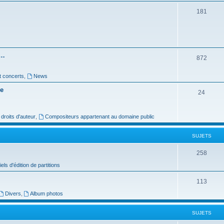
e
S
181
t
u
s
j
e
s…
S
872
t
u
s
t concerts
,
News
j
re
S
24
e
u
t
roits d'auteur
,
Compositeurs appartenant au domaine public
j
s
e
SUJETS
t
S
258
s
iels d'édition de partitions
u
j
S
113
e
Divers
,
Album photos
u
t
j
SUJETS
s
e