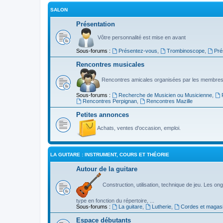
SALON
Présentation
Vôtre personnalité est mise en avant
Sous-forums :
Présentez-vous
,
Trombinoscope
,
Pré
Rencontres musicales
Rencontres amicales organisées par les membres
Sous-forums :
Recherche de Musicien ou Musicienne
,
Rencontres Perpignan
,
Rencontres Mazille
Petites annonces
Achats, ventes d'occasion, emploi.
LA GUITARE : INSTRUMENT, COURS ET THÉORIE
Autour de la guitare
Construction, utilisation, technique de jeu. Les ongl
type en fonction du répertoire, ...
Sous-forums :
La guitare
,
Lutherie
,
Cordes et magas
Espace débutants