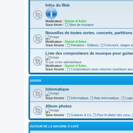
Infos du Web
Modérateur :
Daniel d'Arles
Sous-forum :
Sites de musique
Nouvelles de toutes sortes, concerts, partition
Modérateur :
Daniel d'Arles
Sous-forums :
Parutions - Editions
,
Concours, stages e
Liste des compositeurs de musique pour guita
Et par ordre alphabétique
Modérateur :
Daniel d'Arles
Sous-forums :
Compositeurs avec oeuvres soumises aux d
DIVERS
Informatique
Sous-forums :
Informatique
,
Aide informatique.
,
Logic
Album photos
Sous-forums :
Guitares & Co
,
Pour le plaisir des yeux
,
AUTOUR DE LA MACHINE À CAFÉ