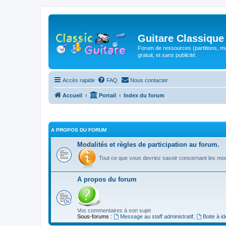
Guitare Classique
Forum de ressources (partitions, mu
gratuit, et sans publicité.
Accès rapide
FAQ
Nous contacter
Accueil
Portail
Index du forum
A PROPOS DU FORUM
Modalités et règles de participation au forum.
Tout ce que vous devriez savoir concernant les moda
A propos du forum
Vos commentaires à son sujet
Sous-forums :
Message au staff administratif
,
Boite à i