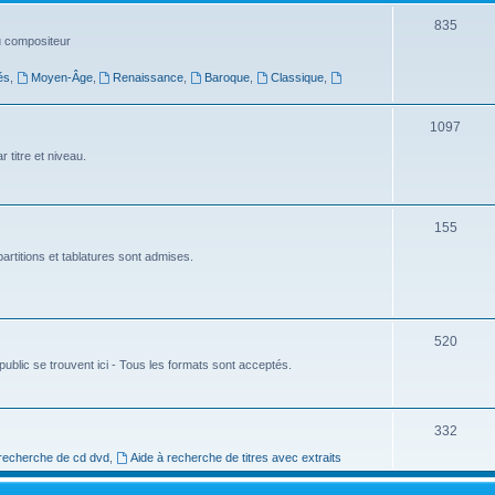
t
S
835
du compositeur
s
u
és
,
Moyen-Âge
,
Renaissance
,
Baroque
,
Classique
,
j
e
S
1097
t
u
 titre et niveau.
s
j
e
S
155
t
u
artitions et tablatures sont admises.
s
j
e
S
520
t
ublic se trouvent ici - Tous les formats sont acceptés.
u
s
j
e
S
332
t
 recherche de cd dvd
,
Aide à recherche de titres avec extraits
u
s
j