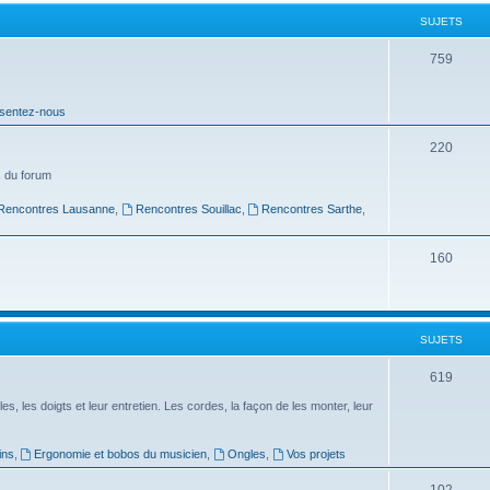
t
SUJETS
s
S
759
u
sentez-nous
j
e
S
220
t
u
 du forum
s
j
Rencontres Lausanne
,
Rencontres Souillac
,
Rencontres Sarthe
,
e
S
160
t
u
s
j
SUJETS
e
t
S
619
s
u
es, les doigts et leur entretien. Les cordes, la façon de les monter, leur
j
ins
,
Ergonomie et bobos du musicien
,
Ongles
,
Vos projets
e
S
102
t