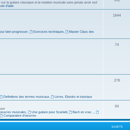
ur la guitare classique et la notation musicale sans jamais avoir osé
in d'aide
u
s
j
S
1644
e
u
t
j
pour bien progresser
,
Exercices techniques
,
Master Class des
s
e
S
74
t
u
s
j
e
t
S
276
s
u
j
Definitions des termes musicaux
,
Livres, Ebooks et tutoriaux
e
S
64
tare
t
oeuvres musicales
,
Une guitare pour Scarlatti
,
Bach en vrac...
,
u
Comparative d'oeuvres
s
j
SUJETS
e