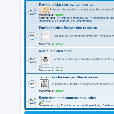
Partitions classées par compositeur
Collection de partitions gratuites avec biographies 
Modérateur :
Marieh
Sous-forums :
Liste de compositeurs
,
Méthodes et trait
Romantique
,
Moderne
,
Contemporain
Partitions classées par titre et niveau
Collection de vos partitions préférées, classées par
Modérateur :
Marieh
Musique d'ensemble
Partitions de diverses formations instrumentales, p
Classés par niveau.
Modérateur :
Marieh
Tablatures classées par titre et niveau
Les partitions et tablatures appartenant au domaine p
Modérateur :
Marieh
Recherche de ressources musicales
Sous-forums :
Aide à la recherche de partitions
,
Aide à