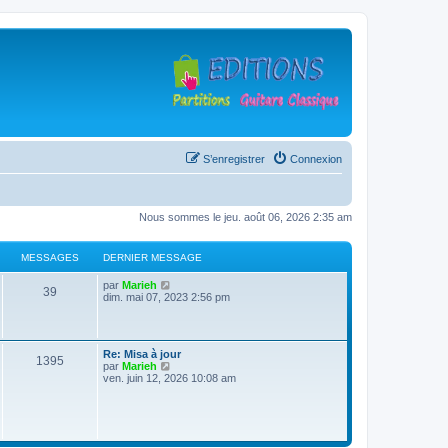
S’enregistrer
Connexion
Nous sommes le jeu. août 06, 2026 2:35 am
MESSAGES
DERNIER MESSAGE
D
V
par
Marieh
M
39
e
o
dim. mai 07, 2023 2:56 pm
r
i
e
n
r
i
l
s
e
e
D
Re: Misa à jour
r
d
M
1395
e
V
par
Marieh
s
m
e
r
o
ven. juin 12, 2026 10:08 am
e
r
e
n
i
s
n
a
i
r
s
i
s
e
l
a
e
g
r
e
g
r
s
m
d
e
m
e