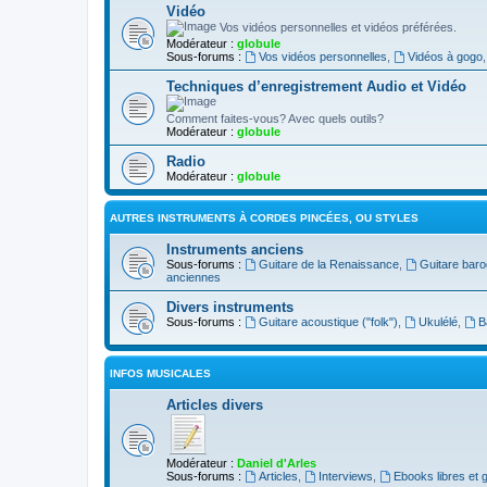
Vidéo
Vos vidéos personnelles et vidéos préférées.
Modérateur :
globule
Sous-forums :
Vos vidéos personnelles
,
Vidéos à gogo
Techniques d’enregistrement Audio et Vidéo
Comment faites-vous? Avec quels outils?
Modérateur :
globule
Radio
Modérateur :
globule
AUTRES INSTRUMENTS À CORDES PINCÉES, OU STYLES
Instruments anciens
Sous-forums :
Guitare de la Renaissance
,
Guitare bar
anciennes
Divers instruments
Sous-forums :
Guitare acoustique ("folk")
,
Ukulélé
,
B
INFOS MUSICALES
Articles divers
Modérateur :
Daniel d'Arles
Sous-forums :
Articles
,
Interviews
,
Ebooks libres et g