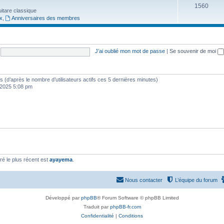
S
1560
t
guitare classique
x
,
Anniversaires des membres
u
s
j
e
J’ai oublié mon mot de passe
|
Se souvenir de moi
t
s
ités (d’après le nombre d’utilisateurs actifs ces 5 dernières minutes)
, 2025 5:08 pm
é le plus récent est
ayayema
.
Nous contacter
L’équipe du forum
Développé par
phpBB
® Forum Software © phpBB Limited
Traduit par
phpBB-fr.com
Confidentialité
|
Conditions