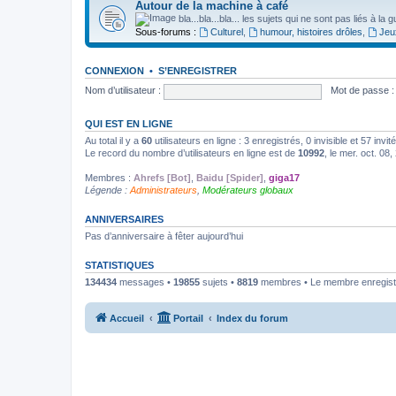
Autour de la machine à café
bla...bla...bla... les sujets qui ne sont pas liés à la 
Sous-forums :
Culturel
,
humour, histoires drôles
,
Jeu
CONNEXION
•
S’ENREGISTRER
Nom d’utilisateur :
Mot de passe :
QUI EST EN LIGNE
Au total il y a
60
utilisateurs en ligne : 3 enregistrés, 0 invisible et 57 inv
Le record du nombre d’utilisateurs en ligne est de
10992
, le mer. oct. 08
Membres :
Ahrefs [Bot]
,
Baidu [Spider]
,
giga17
Légende :
Administrateurs
,
Modérateurs globaux
ANNIVERSAIRES
Pas d’anniversaire à fêter aujourd’hui
STATISTIQUES
134434
messages •
19855
sujets •
8819
membres • Le membre enregistr
Accueil
Portail
Index du forum