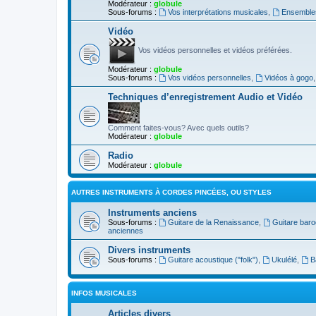
Modérateur :
globule
Sous-forums :
Vos interprétations musicales
,
Ensembles
Vidéo
Vos vidéos personnelles et vidéos préférées.
Modérateur :
globule
Sous-forums :
Vos vidéos personnelles
,
Vidéos à gogo
Techniques d’enregistrement Audio et Vidéo
Comment faites-vous? Avec quels outils?
Modérateur :
globule
Radio
Modérateur :
globule
AUTRES INSTRUMENTS À CORDES PINCÉES, OU STYLES
Instruments anciens
Sous-forums :
Guitare de la Renaissance
,
Guitare bar
anciennes
Divers instruments
Sous-forums :
Guitare acoustique ("folk")
,
Ukulélé
,
B
INFOS MUSICALES
Articles divers