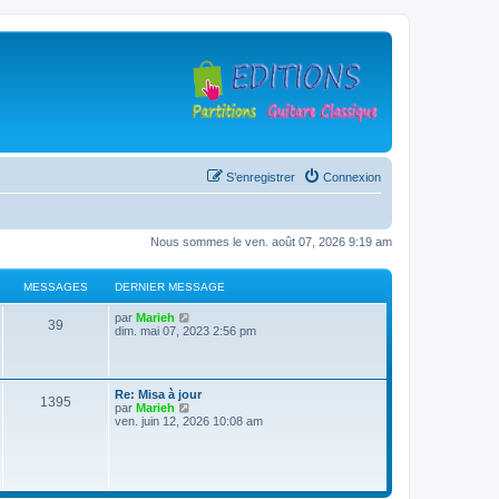
S’enregistrer
Connexion
Nous sommes le ven. août 07, 2026 9:19 am
MESSAGES
DERNIER MESSAGE
D
V
par
Marieh
M
39
e
o
dim. mai 07, 2023 2:56 pm
r
i
e
n
r
i
l
s
e
e
D
Re: Misa à jour
r
d
M
1395
e
V
par
Marieh
s
m
e
r
o
ven. juin 12, 2026 10:08 am
e
r
e
n
i
s
n
a
i
r
s
i
s
e
l
a
e
g
r
e
g
r
s
m
d
e
m
e