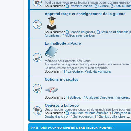
Tout ce que vous avez toujours voulu poser comme question s
Sous-forums :
Premiers essais
,
Guitare
,
SOS ou beso
Apprentissage et enseignement de la guitare
Sous-forums :
Leçons de guitare
,
Astuces et conseils 
forumistes
,
Vidéos avec partition
La méthode à Paulo
Méthode pour enfants dès 6 ans.
Apprendre de la guitare classique n'a jamais été aussi facile.
La difficulté est progressive et bien préparée.
Sous-forum :
La Guitare, Paulo da Fontoura
Notions musicales
Sous-forums :
Solfège
,
Analyses d'oeuvres musicales
,
Oeuvres à la loupe
Décortiquons quelques oeuvres du grand répertoire pour gui
Sous-forums :
Index des œuvres étudiées
,
Analyses d'
Dowland and co
,
Sor et consort
,
Barrios , villa lobos ...
,
PARTITIONS POUR GUITARE EN LIBRE TÉLÉCHARGEMENT