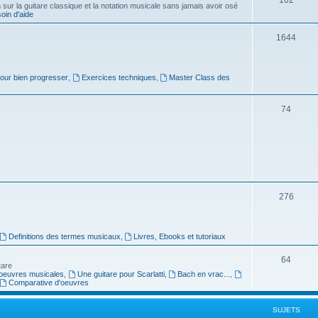
ur la guitare classique et la notation musicale sans jamais avoir osé
in d'aide
u
s
j
S
1644
e
u
t
j
pour bien progresser
,
Exercices techniques
,
Master Class des
s
e
S
74
t
u
s
j
e
t
S
276
s
u
j
Definitions des termes musicaux
,
Livres, Ebooks et tutoriaux
e
S
64
tare
t
oeuvres musicales
,
Une guitare pour Scarlatti
,
Bach en vrac...
,
u
Comparative d'oeuvres
s
j
SUJETS
e