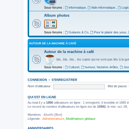
Sous-forums :
Informatique
,
Aide informatique.
,
Logic
Album photos
Sous-forums :
Guitares & Co
,
Pour le plaisir des yeux
,
AUTOUR DE LA MACHINE À CAFÉ
Autour de la machine à café
bla...bla...bla... les sujets qui ne sont pas liés à la g
Sous-forums :
Culturel
,
humour, histoires drôles
,
Jeu
CONNEXION
•
S’ENREGISTRER
Nom d’utilisateur :
Mot de passe :
QUI EST EN LIGNE
Au total il y a
1886
utilisateurs en ligne : 1 enregistré, 0 invisible et 1885
Le record du nombre d’utilisateurs en ligne est de
10992
, le mer. oct. 08
Membres :
Ahrefs [Bot]
Légende :
Administrateurs
,
Modérateurs globaux
ANNIVERSAIRES