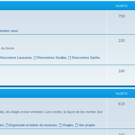
t
SUJETS
s
S
759
u
sentez-nous
j
e
S
220
t
u
 du forum
s
j
Rencontres Lausanne
,
Rencontres Souillac
,
Rencontres Sarthe
,
e
S
160
t
u
s
j
SUJETS
e
t
S
619
s
u
es, les doigts et leur entretien. Les cordes, la façon de les monter, leur
j
ins
,
Ergonomie et bobos du musicien
,
Ongles
,
Vos projets
e
S
102
t