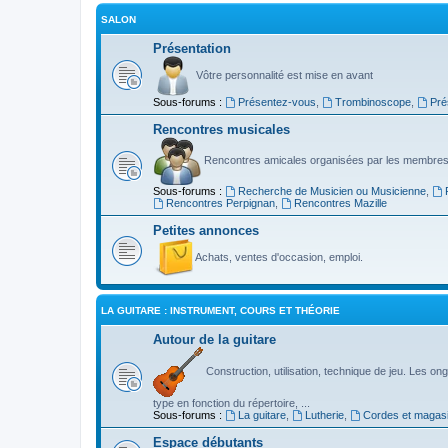
SALON
Présentation
Vôtre personnalité est mise en avant
Sous-forums :
Présentez-vous
,
Trombinoscope
,
Pré
Rencontres musicales
Rencontres amicales organisées par les membres
Sous-forums :
Recherche de Musicien ou Musicienne
,
Rencontres Perpignan
,
Rencontres Mazille
Petites annonces
Achats, ventes d'occasion, emploi.
LA GUITARE : INSTRUMENT, COURS ET THÉORIE
Autour de la guitare
Construction, utilisation, technique de jeu. Les ongl
type en fonction du répertoire, ...
Sous-forums :
La guitare
,
Lutherie
,
Cordes et magas
Espace débutants