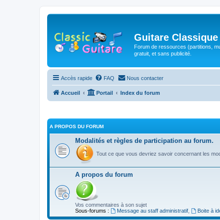
Guitare Classique
Forum de ressources (partitions, mu
gratuit, et sans publicité.
Accès rapide
FAQ
Nous contacter
Accueil
Portail
Index du forum
A PROPOS DU FORUM
Modalités et règles de participation au forum.
Tout ce que vous devriez savoir concernant les moda
A propos du forum
Vos commentaires à son sujet
Sous-forums :
Message au staff administratif
,
Boite à i