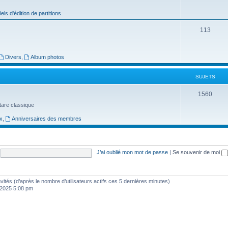
j
iels d'édition de partitions
e
S
113
t
u
s
j
Divers
,
Album photos
e
SUJETS
t
S
1560
s
uitare classique
u
x
,
Anniversaires des membres
j
e
t
J’ai oublié mon mot de passe
|
Se souvenir de moi
s
 invités (d’après le nombre d’utilisateurs actifs ces 5 dernières minutes)
, 2025 5:08 pm