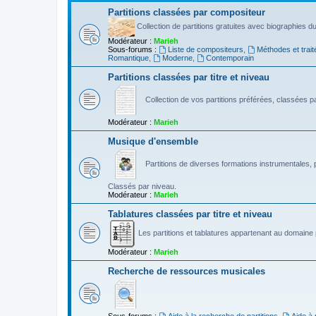
Partitions classées par compositeur
Collection de partitions gratuites avec biographies 
Modérateur :
Marieh
Sous-forums :
Liste de compositeurs
,
Méthodes et trait
Romantique
,
Moderne
,
Contemporain
Partitions classées par titre et niveau
Collection de vos partitions préférées, classées par
Modérateur :
Marieh
Musique d'ensemble
Partitions de diverses formations instrumentales, p
Classés par niveau.
Modérateur :
Marieh
Tablatures classées par titre et niveau
Les partitions et tablatures appartenant au domaine p
Modérateur :
Marieh
Recherche de ressources musicales
Sous-forums :
Aide à la recherche de partitions
,
Aide à