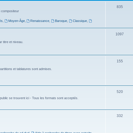
t
S
835
du compositeur
s
u
és
,
Moyen-Âge
,
Renaissance
,
Baroque
,
Classique
,
j
e
S
1097
t
u
 titre et niveau.
s
j
e
S
155
t
u
artitions et tablatures sont admises.
s
j
e
S
520
t
ublic se trouvent ici - Tous les formats sont acceptés.
u
s
j
e
S
332
t
u
s
j
 recherche de cd dvd
,
Aide à recherche de titres avec extraits