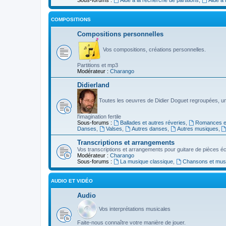
COMPOSITIONS
Compositions personnelles
Vos compositions, créations personnelles.
Partitions et mp3
Modérateur :
Charango
Didierland
Toutes les oeuvres de Didier Doguet regroupées, u
l'imagination fertile
Sous-forums :
Ballades et autres réveries
,
Romances et
Danses
,
Valses
,
Autres danses
,
Autres musiques
,
Transcriptions et arrangements
Vos transcriptions et arrangements pour guitare de pièces écr
Modérateur :
Charango
Sous-forums :
La musique classique
,
Chansons et musiq
AUDIO ET VIDÉO
Audio
Vos interprétations musicales
Faite-nous connaître votre manière de jouer.