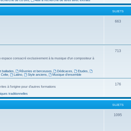
e
SUJETS
t
s
S
663
u
j
e
S
713
t
u
n espace consacré exclusivement à la musique d'un compositeur à
s
j
 ballades
,
Rêveries et berceuses
,
Dédicaces
,
Etudes
,
e
Celte
,
Latino
,
Style anciens
,
Musique d’ensemble
t
S
176
ites à l'origine pour d'autres formations
s
u
ues traditionnelles
j
SUJETS
e
t
S
1095
s
u
j