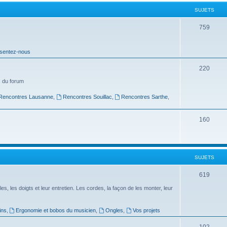
t
SUJETS
s
S
759
u
sentez-nous
j
e
S
220
t
u
 du forum
s
j
Rencontres Lausanne
,
Rencontres Souillac
,
Rencontres Sarthe
,
e
S
160
t
u
s
j
SUJETS
e
t
S
619
s
u
es, les doigts et leur entretien. Les cordes, la façon de les monter, leur
j
ins
,
Ergonomie et bobos du musicien
,
Ongles
,
Vos projets
e
S
102
t