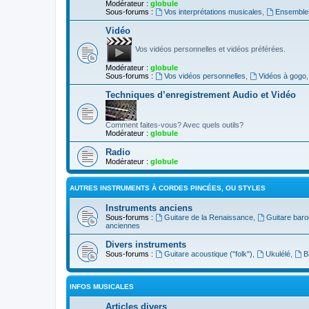
Modérateur :
globule
Sous-forums :
Vos interprétations musicales
,
Ensembles
Vidéo
Vos vidéos personnelles et vidéos préférées.
Modérateur :
globule
Sous-forums :
Vos vidéos personnelles
,
Vidéos à gogo
Techniques d’enregistrement Audio et Vidéo
Comment faites-vous? Avec quels outils?
Modérateur :
globule
Radio
Modérateur :
globule
AUTRES INSTRUMENTS À CORDES PINCÉES, OU STYLES
Instruments anciens
Sous-forums :
Guitare de la Renaissance
,
Guitare bar
anciennes
Divers instruments
Sous-forums :
Guitare acoustique ("folk")
,
Ukulélé
,
B
INFOS MUSICALES
Articles divers