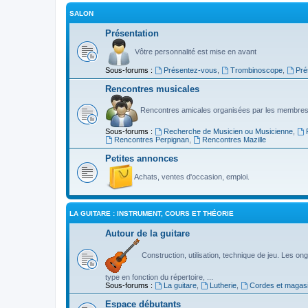
SALON
Présentation
Vôtre personnalité est mise en avant
Sous-forums :
Présentez-vous
,
Trombinoscope
,
Pré
Rencontres musicales
Rencontres amicales organisées par les membres
Sous-forums :
Recherche de Musicien ou Musicienne
,
Rencontres Perpignan
,
Rencontres Mazille
Petites annonces
Achats, ventes d'occasion, emploi.
LA GUITARE : INSTRUMENT, COURS ET THÉORIE
Autour de la guitare
Construction, utilisation, technique de jeu. Les ongl
type en fonction du répertoire, ...
Sous-forums :
La guitare
,
Lutherie
,
Cordes et magas
Espace débutants