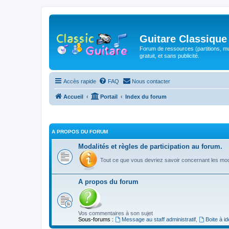
Guitare Classique
Forum de ressources (partitions, mu
gratuit, et sans publicité.
Accès rapide
FAQ
Nous contacter
Accueil
Portail
Index du forum
A PROPOS DU FORUM
Modalités et règles de participation au forum.
Tout ce que vous devriez savoir concernant les moda
A propos du forum
Vos commentaires à son sujet
Sous-forums :
Message au staff administratif
,
Boite à i