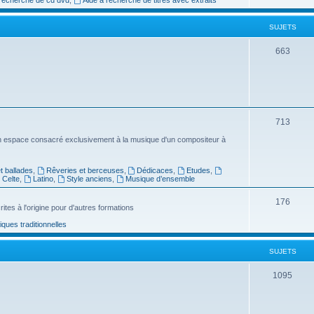
e
SUJETS
t
s
S
663
u
j
e
S
713
t
u
n espace consacré exclusivement à la musique d'un compositeur à
s
j
 ballades
,
Rêveries et berceuses
,
Dédicaces
,
Etudes
,
e
Celte
,
Latino
,
Style anciens
,
Musique d’ensemble
t
S
176
ites à l'origine pour d'autres formations
s
u
ues traditionnelles
j
SUJETS
e
t
S
1095
s
u
j