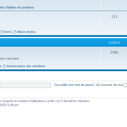
j
iels d'édition de partitions
e
S
113
t
u
s
j
Divers
,
Album photos
e
SUJETS
t
S
1560
s
uitare classique
u
x
,
Anniversaires des membres
j
e
t
J’ai oublié mon mot de passe
|
Se souvenir de moi
s
ités (d’après le nombre d’utilisateurs actifs ces 5 dernières minutes)
, 2025 5:08 pm