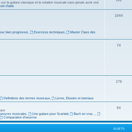
ur la guitare classique et la notation musicale sans jamais avoir osé
in d'aide
u
s
j
S
1644
e
u
t
j
pour bien progresser
,
Exercices techniques
,
Master Class des
s
e
S
74
t
u
s
j
e
t
S
276
s
u
j
Definitions des termes musicaux
,
Livres, Ebooks et tutoriaux
e
S
64
tare
t
oeuvres musicales
,
Une guitare pour Scarlatti
,
Bach en vrac...
,
u
Comparative d'oeuvres
s
j
SUJETS
e