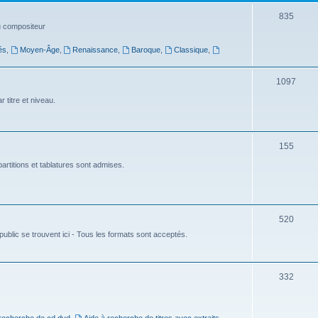
t
S
835
du compositeur
s
u
és
,
Moyen-Âge
,
Renaissance
,
Baroque
,
Classique
,
j
e
S
1097
t
u
 titre et niveau.
s
j
e
S
155
t
u
artitions et tablatures sont admises.
s
j
e
S
520
t
ublic se trouvent ici - Tous les formats sont acceptés.
u
s
j
e
S
332
t
u
s
j
 recherche de cd dvd
,
Aide à recherche de titres avec extraits