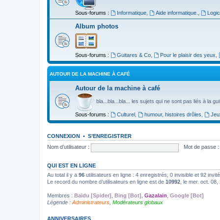
Sous-forums :
Informatique
,
Aide informatique.
,
Logic
Album photos
Sous-forums :
Guitares & Co
,
Pour le plaisir des yeux
,
AUTOUR DE LA MACHINE À CAFÉ
Autour de la machine à café
bla...bla...bla... les sujets qui ne sont pas liés à la g
Sous-forums :
Culturel
,
humour, histoires drôles
,
Jeu
CONNEXION
•
S’ENREGISTRER
Nom d’utilisateur :
Mot de passe :
QUI EST EN LIGNE
Au total il y a
96
utilisateurs en ligne : 4 enregistrés, 0 invisible et 92 inv
Le record du nombre d’utilisateurs en ligne est de
10992
, le mer. oct. 08
Membres :
Baidu [Spider]
,
Bing [Bot]
,
Gazalain
,
Google [Bot]
Légende :
Administrateurs
,
Modérateurs globaux
ANNIVERSAIRES