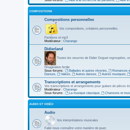
COMPOSITIONS
Compositions personnelles
Vos compositions, créations personnelles.
Partitions et mp3
Modérateur :
Charango
Didierland
Toutes les oeuvres de Didier Doguet regroupées, u
l'imagination fertile
Sous-forums :
Ballades et autres réveries
,
Romances et
Danses
,
Valses
,
Autres danses
,
Autres musiques
,
Transcriptions et arrangements
Vos transcriptions et arrangements pour guitare de pièces écr
Modérateur :
Charango
Sous-forums :
La musique classique
,
Chansons et musiq
AUDIO ET VIDÉO
Audio
Vos interprétations musicales
Faite-nous connaître votre manière de jouer.