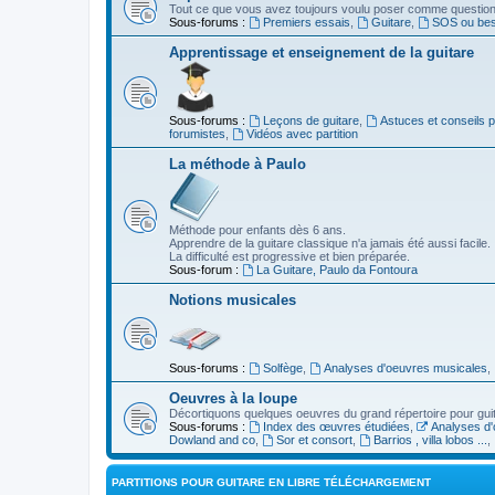
Tout ce que vous avez toujours voulu poser comme question s
Sous-forums :
Premiers essais
,
Guitare
,
SOS ou beso
Apprentissage et enseignement de la guitare
Sous-forums :
Leçons de guitare
,
Astuces et conseils 
forumistes
,
Vidéos avec partition
La méthode à Paulo
Méthode pour enfants dès 6 ans.
Apprendre de la guitare classique n'a jamais été aussi facile.
La difficulté est progressive et bien préparée.
Sous-forum :
La Guitare, Paulo da Fontoura
Notions musicales
Sous-forums :
Solfège
,
Analyses d'oeuvres musicales
,
Oeuvres à la loupe
Décortiquons quelques oeuvres du grand répertoire pour gui
Sous-forums :
Index des œuvres étudiées
,
Analyses d'
Dowland and co
,
Sor et consort
,
Barrios , villa lobos ...
,
PARTITIONS POUR GUITARE EN LIBRE TÉLÉCHARGEMENT