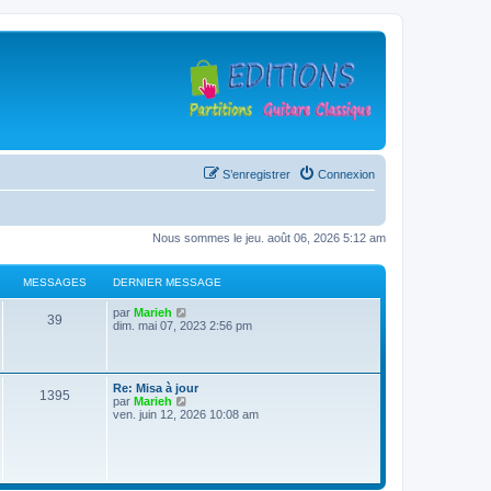
S’enregistrer
Connexion
Nous sommes le jeu. août 06, 2026 5:12 am
MESSAGES
DERNIER MESSAGE
D
V
par
Marieh
M
39
e
o
dim. mai 07, 2023 2:56 pm
r
i
e
n
r
i
l
s
e
e
D
Re: Misa à jour
r
d
M
1395
e
V
par
Marieh
s
m
e
r
o
ven. juin 12, 2026 10:08 am
e
r
e
n
i
s
n
a
i
r
s
i
s
e
l
a
e
g
r
e
g
r
s
m
d
e
m
e