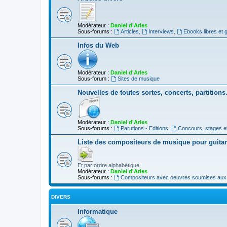
Modérateur :
Daniel d'Arles
Sous-forums :
Articles
,
Interviews
,
Ebooks libres et g
Infos du Web
Modérateur :
Daniel d'Arles
Sous-forum :
Sites de musique
Nouvelles de toutes sortes, concerts, partition
Modérateur :
Daniel d'Arles
Sous-forums :
Parutions - Editions
,
Concours, stages e
Liste des compositeurs de musique pour guita
Et par ordre alphabétique
Modérateur :
Daniel d'Arles
Sous-forums :
Compositeurs avec oeuvres soumises aux d
DIVERS
Informatique