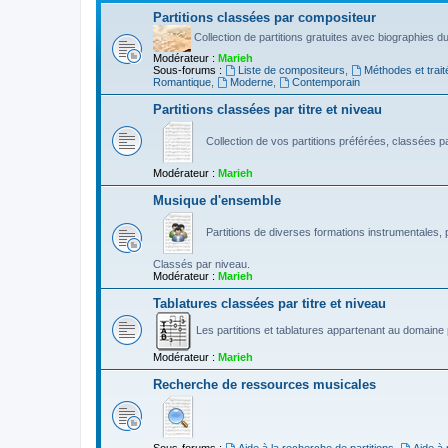
Partitions classées par compositeur
Collection de partitions gratuites avec biographies 
Modérateur :
Marieh
Sous-forums :
Liste de compositeurs
,
Méthodes et trait
Romantique
,
Moderne
,
Contemporain
Partitions classées par titre et niveau
Collection de vos partitions préférées, classées par
Modérateur :
Marieh
Musique d'ensemble
Partitions de diverses formations instrumentales, p
Classés par niveau.
Modérateur :
Marieh
Tablatures classées par titre et niveau
Les partitions et tablatures appartenant au domaine p
Modérateur :
Marieh
Recherche de ressources musicales
Sous-forums :
Aide à la recherche de partitions
,
Aide à