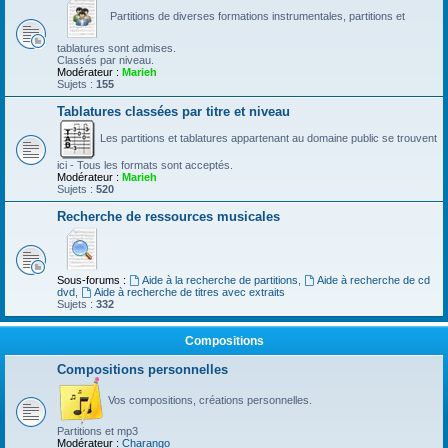
Partitions de diverses formations instrumentales, partitions et
tablatures sont admises.
Classés par niveau.
Modérateur :
Marieh
Sujets :
155
Tablatures classées par titre et niveau
Les partitions et tablatures appartenant au domaine public se trouvent
ici - Tous les formats sont acceptés.
Modérateur :
Marieh
Sujets :
520
Recherche de ressources musicales
Sous-forums :
Aide à la recherche de partitions
,
Aide à recherche de cd
dvd
,
Aide à recherche de titres avec extraits
Sujets :
332
Compositions
Compositions personnelles
Vos compositions, créations personnelles.
Partitions et mp3
Modérateur :
Charango