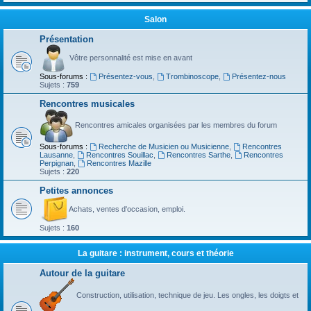
Salon
Présentation
Vôtre personnalité est mise en avant
Sous-forums :
Présentez-vous
,
Trombinoscope
,
Présentez-nous
Sujets :
759
Rencontres musicales
Rencontres amicales organisées par les membres du forum
Sous-forums :
Recherche de Musicien ou Musicienne
,
Rencontres
Lausanne
,
Rencontres Souillac
,
Rencontres Sarthe
,
Rencontres
Perpignan
,
Rencontres Mazille
Sujets :
220
Petites annonces
Achats, ventes d'occasion, emploi.
Sujets :
160
La guitare : instrument, cours et théorie
Autour de la guitare
Construction, utilisation, technique de jeu. Les ongles, les doigts et