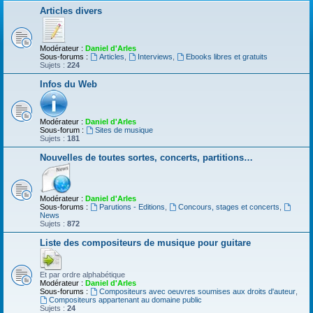
Articles divers
Modérateur :
Daniel d'Arles
Sous-forums :
Articles
,
Interviews
,
Ebooks libres et gratuits
Sujets :
224
Infos du Web
Modérateur :
Daniel d'Arles
Sous-forum :
Sites de musique
Sujets :
181
Nouvelles de toutes sortes, concerts, partitions…
Modérateur :
Daniel d'Arles
Sous-forums :
Parutions - Editions
,
Concours, stages et concerts
,
News
Sujets :
872
Liste des compositeurs de musique pour guitare
Et par ordre alphabétique
Modérateur :
Daniel d'Arles
Sous-forums :
Compositeurs avec oeuvres soumises aux droits d'auteur
,
Compositeurs appartenant au domaine public
Sujets :
24