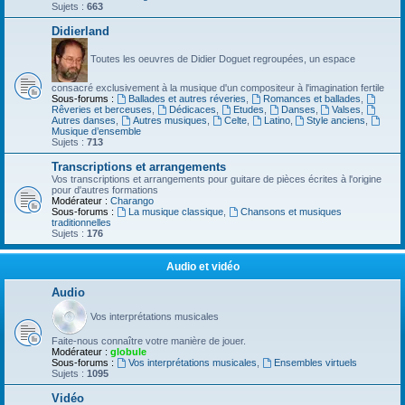
Sujets :
663
Didierland
Toutes les oeuvres de Didier Doguet regroupées, un espace
consacré exclusivement à la musique d'un compositeur à l'imagination fertile
Sous-forums :
Ballades et autres réveries
,
Romances et ballades
,
Rêveries et berceuses
,
Dédicaces
,
Etudes
,
Danses
,
Valses
,
Autres danses
,
Autres musiques
,
Celte
,
Latino
,
Style anciens
,
Musique d’ensemble
Sujets :
713
Transcriptions et arrangements
Vos transcriptions et arrangements pour guitare de pièces écrites à l'origine
pour d'autres formations
Modérateur :
Charango
Sous-forums :
La musique classique
,
Chansons et musiques
traditionnelles
Sujets :
176
Audio et vidéo
Audio
Vos interprétations musicales
Faite-nous connaître votre manière de jouer.
Modérateur :
globule
Sous-forums :
Vos interprétations musicales
,
Ensembles virtuels
Sujets :
1095
Vidéo