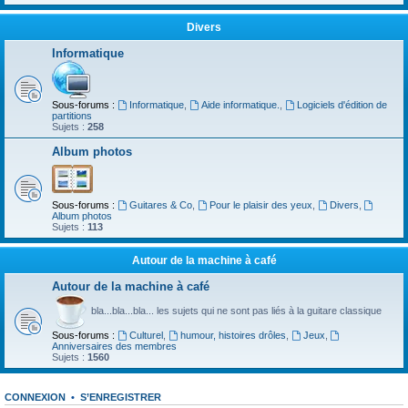
Divers
Informatique
Sous-forums :
Informatique
,
Aide informatique.
,
Logiciels d'édition de
partitions
Sujets :
258
Album photos
Sous-forums :
Guitares & Co
,
Pour le plaisir des yeux
,
Divers
,
Album photos
Sujets :
113
Autour de la machine à café
Autour de la machine à café
bla...bla...bla... les sujets qui ne sont pas liés à la guitare classique
Sous-forums :
Culturel
,
humour, histoires drôles
,
Jeux
,
Anniversaires des membres
Sujets :
1560
CONNEXION
•
S’ENREGISTRER