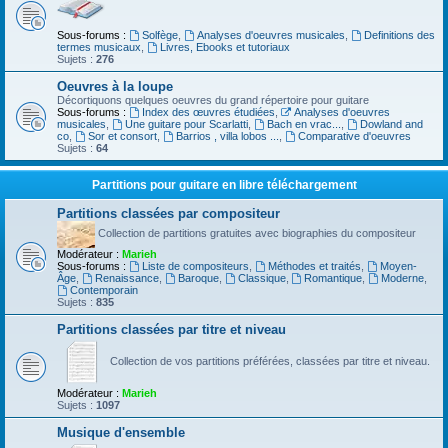
Sous-forums :
Solfège
,
Analyses d'oeuvres musicales
,
Definitions des
termes musicaux
,
Livres, Ebooks et tutoriaux
Sujets :
276
Oeuvres à la loupe
Décortiquons quelques oeuvres du grand répertoire pour guitare
Sous-forums :
Index des œuvres étudiées
,
Analyses d'oeuvres
musicales
,
Une guitare pour Scarlatti
,
Bach en vrac...
,
Dowland and
co
,
Sor et consort
,
Barrios , villa lobos ...
,
Comparative d'oeuvres
Sujets :
64
Partitions pour guitare en libre téléchargement
Partitions classées par compositeur
Collection de partitions gratuites avec biographies du compositeur
Modérateur :
Marieh
Sous-forums :
Liste de compositeurs
,
Méthodes et traités
,
Moyen-
Âge
,
Renaissance
,
Baroque
,
Classique
,
Romantique
,
Moderne
,
Contemporain
Sujets :
835
Partitions classées par titre et niveau
Collection de vos partitions préférées, classées par titre et niveau.
Modérateur :
Marieh
Sujets :
1097
Musique d'ensemble