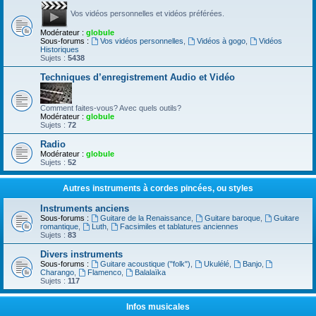
Vos vidéos personnelles et vidéos préférées.
Modérateur :
globule
Sous-forums :
Vos vidéos personnelles
,
Vidéos à gogo
,
Vidéos
Historiques
Sujets :
5438
Techniques d’enregistrement Audio et Vidéo
Comment faites-vous? Avec quels outils?
Modérateur :
globule
Sujets :
72
Radio
Modérateur :
globule
Sujets :
52
Autres instruments à cordes pincées, ou styles
Instruments anciens
Sous-forums :
Guitare de la Renaissance
,
Guitare baroque
,
Guitare
romantique
,
Luth
,
Facsimiles et tablatures anciennes
Sujets :
83
Divers instruments
Sous-forums :
Guitare acoustique ("folk")
,
Ukulélé
,
Banjo
,
Charango
,
Flamenco
,
Balalaïka
Sujets :
117
Infos musicales