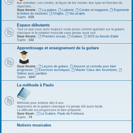
leur entretien. Les cordes, la façon de les monter, leur type en fonction du
répertoire, ...
Sous-forums :
La guitare
,
Lutherie
,
Cordes et magasins
,
Ergonomie
et bobos du musicien
,
Ongles
,
Vos projets
Sujets :
619
Espace débutants
Tout ce que vous avez toujours voulu poser comme question sur la guitare
classique et la notation musicale sans jamais avoir osé
Sous-forums :
Premiers essais
,
Guitare
,
SOS ou besoin d'aide
Sujets :
102
Apprentissage et enseignement de la guitare
Sous-forums :
Leçons de guitare
,
Astuces et conseils pour bien
progresser
,
Exercices techniques
,
Master Class des forumistes
,
Vidéos avec partition
Sujets :
1647
La méthode à Paulo
Méthode pour enfants dès 6 ans.
Apprendre de la guitare classique n'a jamais été aussi facile.
La difficulté est progressive et bien préparée.
Sous-forum :
La Guitare, Paulo da Fontoura
Sujets :
74
Notions musicales