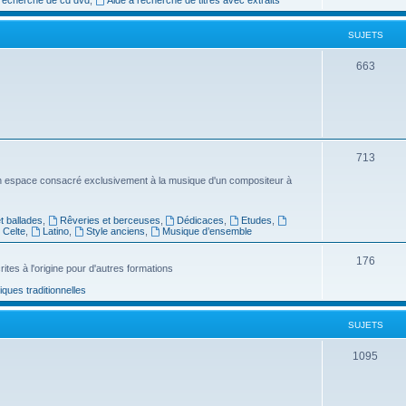
e
SUJETS
t
s
S
663
u
j
e
S
713
t
u
n espace consacré exclusivement à la musique d'un compositeur à
s
j
 ballades
,
Rêveries et berceuses
,
Dédicaces
,
Etudes
,
e
Celte
,
Latino
,
Style anciens
,
Musique d’ensemble
t
S
176
ites à l'origine pour d'autres formations
s
u
ues traditionnelles
j
SUJETS
e
t
S
1095
s
u
j