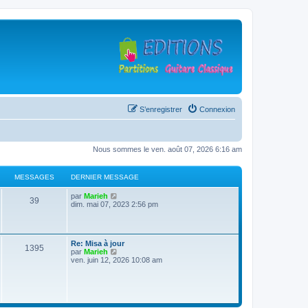
S’enregistrer
Connexion
Nous sommes le ven. août 07, 2026 6:16 am
MESSAGES
DERNIER MESSAGE
D
V
par
Marieh
M
39
e
o
dim. mai 07, 2023 2:56 pm
r
i
e
n
r
i
l
s
e
e
D
Re: Misa à jour
r
d
M
1395
e
V
par
Marieh
s
m
e
r
o
ven. juin 12, 2026 10:08 am
e
r
e
n
i
s
n
a
i
r
s
i
s
e
l
a
e
g
r
e
g
r
s
m
d
e
m
e