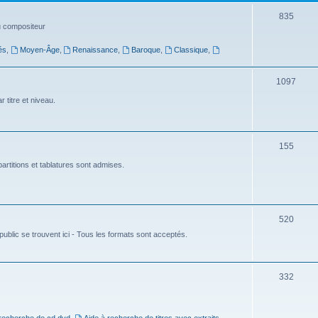
t
S
835
du compositeur
s
u
és
,
Moyen-Âge
,
Renaissance
,
Baroque
,
Classique
,
j
e
S
1097
t
u
 titre et niveau.
s
j
e
S
155
t
u
artitions et tablatures sont admises.
s
j
e
S
520
t
ublic se trouvent ici - Tous les formats sont acceptés.
u
s
j
e
S
332
t
u
s
j
 recherche de cd dvd
,
Aide à recherche de titres avec extraits