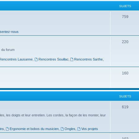
t
SUJETS
s
S
759
u
sentez-nous
j
e
S
220
t
u
 du forum
s
j
Rencontres Lausanne
,
Rencontres Souillac
,
Rencontres Sarthe
,
e
S
160
t
u
s
j
SUJETS
e
t
S
619
s
u
es, les doigts et leur entretien. Les cordes, la façon de les monter, leur
j
ins
,
Ergonomie et bobos du musicien
,
Ongles
,
Vos projets
e
S
102
t