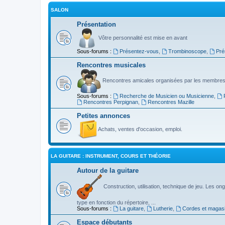
SALON
Présentation
Vôtre personnalité est mise en avant
Sous-forums :
Présentez-vous
,
Trombinoscope
,
Pré
Rencontres musicales
Rencontres amicales organisées par les membres
Sous-forums :
Recherche de Musicien ou Musicienne
,
Rencontres Perpignan
,
Rencontres Mazille
Petites annonces
Achats, ventes d'occasion, emploi.
LA GUITARE : INSTRUMENT, COURS ET THÉORIE
Autour de la guitare
Construction, utilisation, technique de jeu. Les ongl
type en fonction du répertoire, ...
Sous-forums :
La guitare
,
Lutherie
,
Cordes et magas
Espace débutants