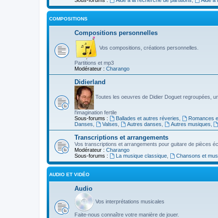
COMPOSITIONS
Compositions personnelles
Vos compositions, créations personnelles.
Partitions et mp3
Modérateur :
Charango
Didierland
Toutes les oeuvres de Didier Doguet regroupées, u
l'imagination fertile
Sous-forums :
Ballades et autres réveries
,
Romances et
Danses
,
Valses
,
Autres danses
,
Autres musiques
,
Transcriptions et arrangements
Vos transcriptions et arrangements pour guitare de pièces écr
Modérateur :
Charango
Sous-forums :
La musique classique
,
Chansons et musiq
AUDIO ET VIDÉO
Audio
Vos interprétations musicales
Faite-nous connaître votre manière de jouer.