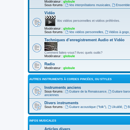
Modérateur :
globule
Sous-forums :
Vos interprétations musicales
,
Ensembles
Vidéo
Vos vidéos personnelles et vidéos préférées.
Modérateur :
globule
Sous-forums :
Vos vidéos personnelles
,
Vidéos à gogo
Techniques d’enregistrement Audio et Vidéo
Comment faites-vous? Avec quels outils?
Modérateur :
globule
Radio
Modérateur :
globule
AUTRES INSTRUMENTS À CORDES PINCÉES, OU STYLES
Instruments anciens
Sous-forums :
Guitare de la Renaissance
,
Guitare bar
anciennes
Divers instruments
Sous-forums :
Guitare acoustique ("folk")
,
Ukulélé
,
B
INFOS MUSICALES
Articles divers