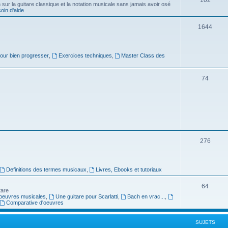
ur la guitare classique et la notation musicale sans jamais avoir osé
in d'aide
u
s
j
S
1644
e
u
t
j
pour bien progresser
,
Exercices techniques
,
Master Class des
s
e
S
74
t
u
s
j
e
t
S
276
s
u
j
Definitions des termes musicaux
,
Livres, Ebooks et tutoriaux
e
S
64
tare
t
oeuvres musicales
,
Une guitare pour Scarlatti
,
Bach en vrac...
,
u
Comparative d'oeuvres
s
j
SUJETS
e