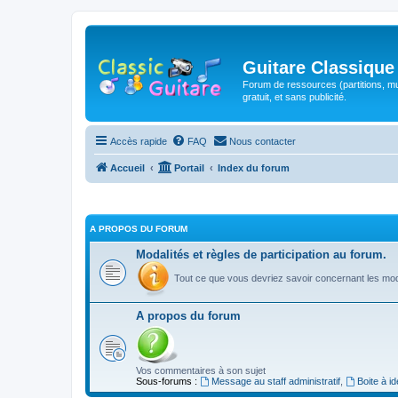
Guitare Classique
Forum de ressources (partitions, mu
gratuit, et sans publicité.
Accès rapide
FAQ
Nous contacter
Accueil
Portail
Index du forum
A PROPOS DU FORUM
Modalités et règles de participation au forum.
Tout ce que vous devriez savoir concernant les moda
A propos du forum
Vos commentaires à son sujet
Sous-forums :
Message au staff administratif
,
Boite à i