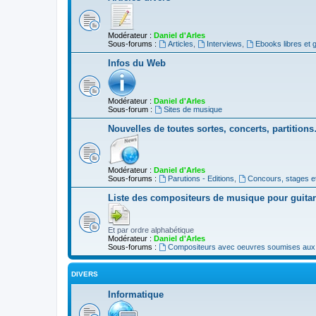
Modérateur :
Daniel d'Arles
Sous-forums :
Articles
,
Interviews
,
Ebooks libres et g
Infos du Web
Modérateur :
Daniel d'Arles
Sous-forum :
Sites de musique
Nouvelles de toutes sortes, concerts, partition
Modérateur :
Daniel d'Arles
Sous-forums :
Parutions - Editions
,
Concours, stages e
Liste des compositeurs de musique pour guita
Et par ordre alphabétique
Modérateur :
Daniel d'Arles
Sous-forums :
Compositeurs avec oeuvres soumises aux d
DIVERS
Informatique