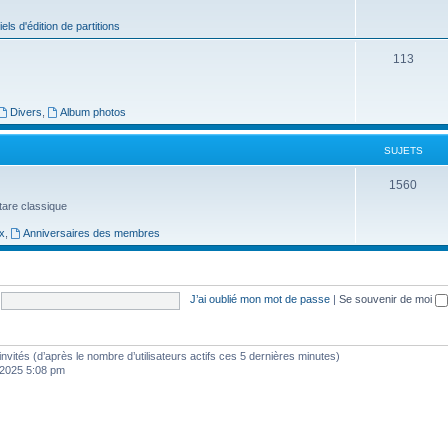
j
iels d'édition de partitions
e
S
113
t
u
s
j
Divers
,
Album photos
e
SUJETS
t
S
1560
s
uitare classique
u
x
,
Anniversaires des membres
j
e
t
J’ai oublié mon mot de passe
|
Se souvenir de moi
s
8 invités (d’après le nombre d’utilisateurs actifs ces 5 dernières minutes)
, 2025 5:08 pm