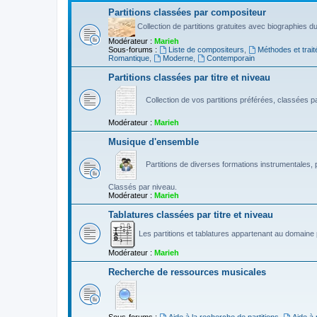
Partitions classées par compositeur
Collection de partitions gratuites avec biographies 
Modérateur :
Marieh
Sous-forums :
Liste de compositeurs
,
Méthodes et trait
Romantique
,
Moderne
,
Contemporain
Partitions classées par titre et niveau
Collection de vos partitions préférées, classées par
Modérateur :
Marieh
Musique d'ensemble
Partitions de diverses formations instrumentales, p
Classés par niveau.
Modérateur :
Marieh
Tablatures classées par titre et niveau
Les partitions et tablatures appartenant au domaine p
Modérateur :
Marieh
Recherche de ressources musicales
Sous-forums :
Aide à la recherche de partitions
,
Aide à