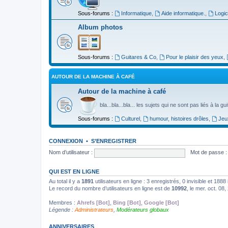
Sous-forums :
Informatique
,
Aide informatique.
,
Logic
Album photos
Sous-forums :
Guitares & Co
,
Pour le plaisir des yeux
,
AUTOUR DE LA MACHINE À CAFÉ
Autour de la machine à café
bla...bla...bla... les sujets qui ne sont pas liés à la g
Sous-forums :
Culturel
,
humour, histoires drôles
,
Jeu
CONNEXION
•
S’ENREGISTRER
Nom d’utilisateur :
Mot de passe :
QUI EST EN LIGNE
Au total il y a
1891
utilisateurs en ligne : 3 enregistrés, 0 invisible et 188
Le record du nombre d’utilisateurs en ligne est de
10992
, le mer. oct. 08
Membres :
Ahrefs [Bot]
,
Bing [Bot]
,
Google [Bot]
Légende :
Administrateurs
,
Modérateurs globaux
ANNIVERSAIRES