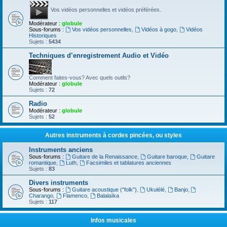
Vos vidéos personnelles et vidéos préférées.
Modérateur :
globule
Sous-forums :
Vos vidéos personnelles
,
Vidéos à gogo
,
Vidéos
Historiques
Sujets :
5434
Techniques d’enregistrement Audio et Vidéo
Comment faites-vous? Avec quels outils?
Modérateur :
globule
Sujets :
72
Radio
Modérateur :
globule
Sujets :
52
Autres instruments à cordes pincées, ou styles
Instruments anciens
Sous-forums :
Guitare de la Renaissance
,
Guitare baroque
,
Guitare
romantique
,
Luth
,
Facsimiles et tablatures anciennes
Sujets :
83
Divers instruments
Sous-forums :
Guitare acoustique ("folk")
,
Ukulélé
,
Banjo
,
Charango
,
Flamenco
,
Balalaïka
Sujets :
117
Infos musicales