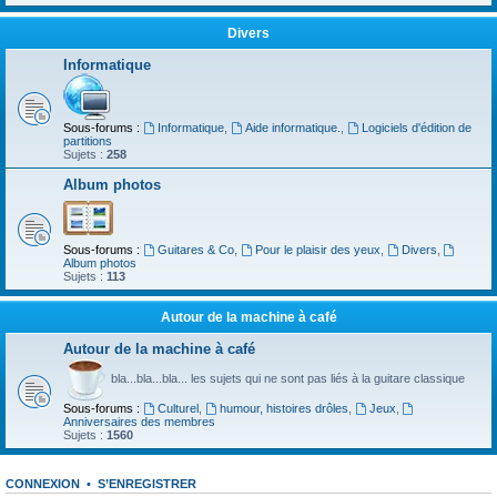
Divers
Informatique
Sous-forums :
Informatique
,
Aide informatique.
,
Logiciels d'édition de
partitions
Sujets :
258
Album photos
Sous-forums :
Guitares & Co
,
Pour le plaisir des yeux
,
Divers
,
Album photos
Sujets :
113
Autour de la machine à café
Autour de la machine à café
bla...bla...bla... les sujets qui ne sont pas liés à la guitare classique
Sous-forums :
Culturel
,
humour, histoires drôles
,
Jeux
,
Anniversaires des membres
Sujets :
1560
CONNEXION
•
S’ENREGISTRER