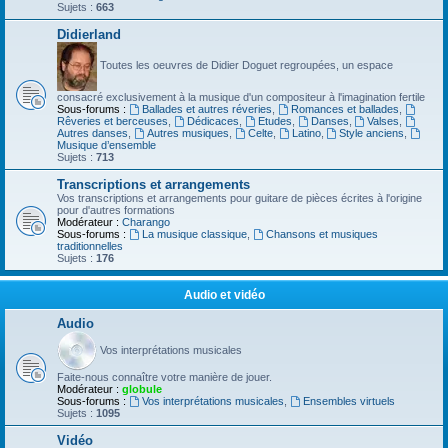
Sujets :
663
Didierland
Toutes les oeuvres de Didier Doguet regroupées, un espace
consacré exclusivement à la musique d'un compositeur à l'imagination fertile
Sous-forums :
Ballades et autres réveries
,
Romances et ballades
,
Rêveries et berceuses
,
Dédicaces
,
Etudes
,
Danses
,
Valses
,
Autres danses
,
Autres musiques
,
Celte
,
Latino
,
Style anciens
,
Musique d’ensemble
Sujets :
713
Transcriptions et arrangements
Vos transcriptions et arrangements pour guitare de pièces écrites à l'origine
pour d'autres formations
Modérateur :
Charango
Sous-forums :
La musique classique
,
Chansons et musiques
traditionnelles
Sujets :
176
Audio et vidéo
Audio
Vos interprétations musicales
Faite-nous connaître votre manière de jouer.
Modérateur :
globule
Sous-forums :
Vos interprétations musicales
,
Ensembles virtuels
Sujets :
1095
Vidéo