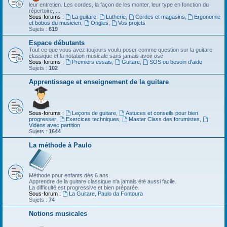
leur entretien. Les cordes, la façon de les monter, leur type en fonction du
répertoire, ...
Sous-forums :
La guitare
,
Lutherie
,
Cordes et magasins
,
Ergonomie
et bobos du musicien
,
Ongles
,
Vos projets
Sujets :
619
Espace débutants
Tout ce que vous avez toujours voulu poser comme question sur la guitare
classique et la notation musicale sans jamais avoir osé
Sous-forums :
Premiers essais
,
Guitare
,
SOS ou besoin d'aide
Sujets :
102
Apprentissage et enseignement de la guitare
Sous-forums :
Leçons de guitare
,
Astuces et conseils pour bien
progresser
,
Exercices techniques
,
Master Class des forumistes
,
Vidéos avec partition
Sujets :
1644
La méthode à Paulo
Méthode pour enfants dès 6 ans.
Apprendre de la guitare classique n'a jamais été aussi facile.
La difficulté est progressive et bien préparée.
Sous-forum :
La Guitare, Paulo da Fontoura
Sujets :
74
Notions musicales