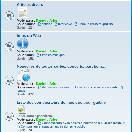
Articles divers
Modérateur :
Daniel d'Arles
Sous-forums :
Articles
,
Interviews
,
Ebooks libres et gratuits
Sujets :
224
Infos du Web
Modérateur :
Daniel d'Arles
Sous-forum :
Sites de musique
Sujets :
181
Nouvelles de toutes sortes, concerts, partitions…
Modérateur :
Daniel d'Arles
Sous-forums :
Parutions - Editions
,
Concours, stages et concerts
,
News
Sujets :
872
Liste des compositeurs de musique pour guitare
Et par ordre alphabétique
Modérateur :
Daniel d'Arles
Sous-forums :
Compositeurs avec oeuvres soumises aux droits d'auteur
,
Compositeurs appartenant au domaine public
Sujets :
24