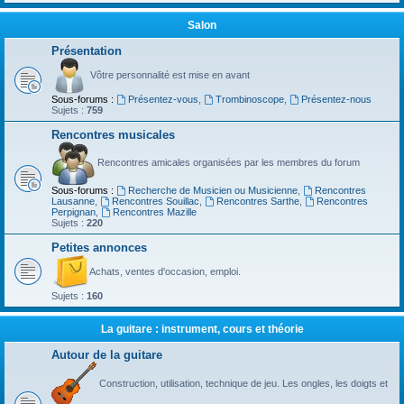
Salon
Présentation
Vôtre personnalité est mise en avant
Sous-forums :
Présentez-vous
,
Trombinoscope
,
Présentez-nous
Sujets :
759
Rencontres musicales
Rencontres amicales organisées par les membres du forum
Sous-forums :
Recherche de Musicien ou Musicienne
,
Rencontres
Lausanne
,
Rencontres Souillac
,
Rencontres Sarthe
,
Rencontres
Perpignan
,
Rencontres Mazille
Sujets :
220
Petites annonces
Achats, ventes d'occasion, emploi.
Sujets :
160
La guitare : instrument, cours et théorie
Autour de la guitare
Construction, utilisation, technique de jeu. Les ongles, les doigts et