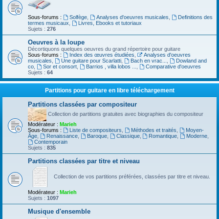
Sous-forums :
Solfège
,
Analyses d'oeuvres musicales
,
Definitions des
termes musicaux
,
Livres, Ebooks et tutoriaux
Sujets :
276
Oeuvres à la loupe
Décortiquons quelques oeuvres du grand répertoire pour guitare
Sous-forums :
Index des œuvres étudiées
,
Analyses d'oeuvres
musicales
,
Une guitare pour Scarlatti
,
Bach en vrac...
,
Dowland and
co
,
Sor et consort
,
Barrios , villa lobos ...
,
Comparative d'oeuvres
Sujets :
64
Partitions pour guitare en libre téléchargement
Partitions classées par compositeur
Collection de partitions gratuites avec biographies du compositeur
Modérateur :
Marieh
Sous-forums :
Liste de compositeurs
,
Méthodes et traités
,
Moyen-
Âge
,
Renaissance
,
Baroque
,
Classique
,
Romantique
,
Moderne
,
Contemporain
Sujets :
835
Partitions classées par titre et niveau
Collection de vos partitions préférées, classées par titre et niveau.
Modérateur :
Marieh
Sujets :
1097
Musique d'ensemble