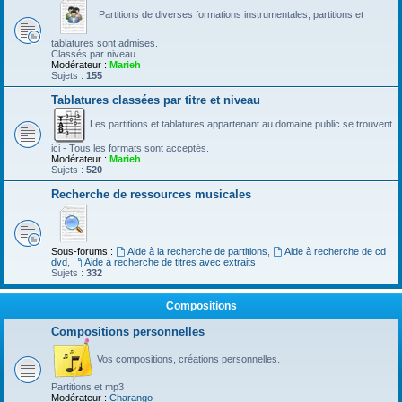
Partitions de diverses formations instrumentales, partitions et
tablatures sont admises.
Classés par niveau.
Modérateur :
Marieh
Sujets :
155
Tablatures classées par titre et niveau
Les partitions et tablatures appartenant au domaine public se trouvent
ici - Tous les formats sont acceptés.
Modérateur :
Marieh
Sujets :
520
Recherche de ressources musicales
Sous-forums :
Aide à la recherche de partitions
,
Aide à recherche de cd
dvd
,
Aide à recherche de titres avec extraits
Sujets :
332
Compositions
Compositions personnelles
Vos compositions, créations personnelles.
Partitions et mp3
Modérateur :
Charango