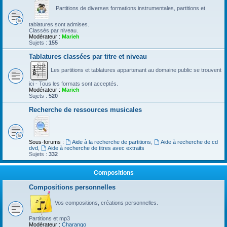
Partitions de diverses formations instrumentales, partitions et
tablatures sont admises.
Classés par niveau.
Modérateur :
Marieh
Sujets :
155
Tablatures classées par titre et niveau
Les partitions et tablatures appartenant au domaine public se trouvent
ici - Tous les formats sont acceptés.
Modérateur :
Marieh
Sujets :
520
Recherche de ressources musicales
Sous-forums :
Aide à la recherche de partitions
,
Aide à recherche de cd
dvd
,
Aide à recherche de titres avec extraits
Sujets :
332
Compositions
Compositions personnelles
Vos compositions, créations personnelles.
Partitions et mp3
Modérateur :
Charango