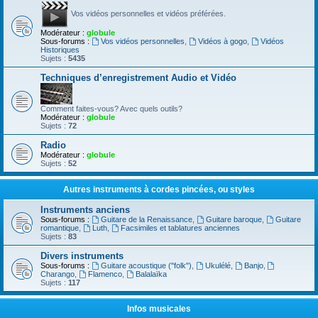
Vos vidéos personnelles et vidéos préférées.
Modérateur :
globule
Sous-forums :
Vos vidéos personnelles
,
Vidéos à gogo
,
Vidéos
Historiques
Sujets :
5435
Techniques d’enregistrement Audio et Vidéo
Comment faites-vous? Avec quels outils?
Modérateur :
globule
Sujets :
72
Radio
Modérateur :
globule
Sujets :
52
Autres instruments à cordes pincées, ou styles
Instruments anciens
Sous-forums :
Guitare de la Renaissance
,
Guitare baroque
,
Guitare
romantique
,
Luth
,
Facsimiles et tablatures anciennes
Sujets :
83
Divers instruments
Sous-forums :
Guitare acoustique ("folk")
,
Ukulélé
,
Banjo
,
Charango
,
Flamenco
,
Balalaïka
Sujets :
117
Infos musicales