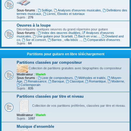
Sous-forums :
Solfège
,
Analyses d'oeuvres musicales
,
Definitions des
termes musicaux
,
Livres, Ebooks et tutoriaux
Sujets :
276
Oeuvres à la loupe
Décortiquons quelques oeuvres du grand répertoire pour guitare
Sous-forums :
Index des œuvres étudiées
,
Analyses d'oeuvres
musicales
,
Une guitare pour Scarlatti
,
Bach en vrac...
,
Dowland and
co
,
Sor et consort
,
Barrios , villa lobos ...
,
Comparative d'oeuvres
Sujets :
64
Partitions pour guitare en libre téléchargement
Partitions classées par compositeur
Collection de partitions gratuites avec biographies du compositeur
Modérateur :
Marieh
Sous-forums :
Liste de compositeurs
,
Méthodes et traités
,
Moyen-
Âge
,
Renaissance
,
Baroque
,
Classique
,
Romantique
,
Moderne
,
Contemporain
Sujets :
835
Partitions classées par titre et niveau
Collection de vos partitions préférées, classées par titre et niveau.
Modérateur :
Marieh
Sujets :
1097
Musique d'ensemble