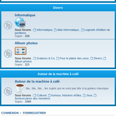
Divers
Informatique
Sous-forums :
Informatique
,
Aide informatique.
,
Logiciels d'édition de
partitions
Sujets :
258
Album photos
Sous-forums :
Guitares & Co
,
Pour le plaisir des yeux
,
Divers
,
Album photos
Sujets :
113
Autour de la machine à café
Autour de la machine à café
bla...bla...bla... les sujets qui ne sont pas liés à la guitare classique
Sous-forums :
Culturel
,
humour, histoires drôles
,
Jeux
,
Anniversaires des membres
Sujets :
1560
CONNEXION
•
S’ENREGISTRER