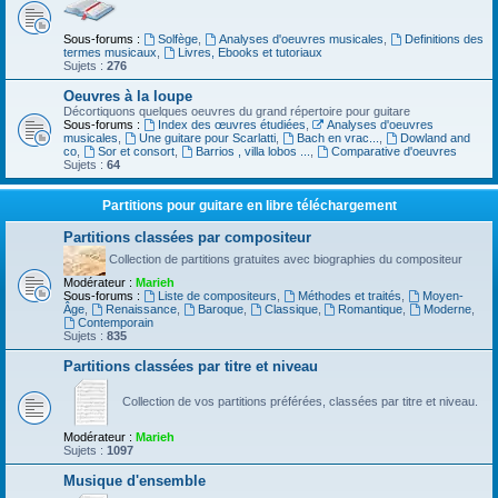
Sous-forums :
Solfège
,
Analyses d'oeuvres musicales
,
Definitions des
termes musicaux
,
Livres, Ebooks et tutoriaux
Sujets :
276
Oeuvres à la loupe
Décortiquons quelques oeuvres du grand répertoire pour guitare
Sous-forums :
Index des œuvres étudiées
,
Analyses d'oeuvres
musicales
,
Une guitare pour Scarlatti
,
Bach en vrac...
,
Dowland and
co
,
Sor et consort
,
Barrios , villa lobos ...
,
Comparative d'oeuvres
Sujets :
64
Partitions pour guitare en libre téléchargement
Partitions classées par compositeur
Collection de partitions gratuites avec biographies du compositeur
Modérateur :
Marieh
Sous-forums :
Liste de compositeurs
,
Méthodes et traités
,
Moyen-
Âge
,
Renaissance
,
Baroque
,
Classique
,
Romantique
,
Moderne
,
Contemporain
Sujets :
835
Partitions classées par titre et niveau
Collection de vos partitions préférées, classées par titre et niveau.
Modérateur :
Marieh
Sujets :
1097
Musique d'ensemble