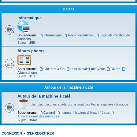
Divers
Informatique
Sous-forums :
Informatique
,
Aide informatique.
,
Logiciels d'édition de
partitions
Sujets :
258
Album photos
Sous-forums :
Guitares & Co
,
Pour le plaisir des yeux
,
Divers
,
Album photos
Sujets :
113
Autour de la machine à café
Autour de la machine à café
bla...bla...bla... les sujets qui ne sont pas liés à la guitare classique
Sous-forums :
Culturel
,
humour, histoires drôles
,
Jeux
,
Anniversaires des membres
Sujets :
1560
CONNEXION
•
S’ENREGISTRER