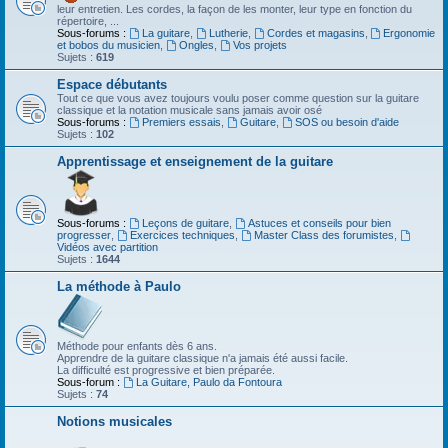
leur entretien. Les cordes, la façon de les monter, leur type en fonction du
répertoire, ...
Sous-forums :
La guitare
,
Lutherie
,
Cordes et magasins
,
Ergonomie
et bobos du musicien
,
Ongles
,
Vos projets
Sujets :
619
Espace débutants
Tout ce que vous avez toujours voulu poser comme question sur la guitare
classique et la notation musicale sans jamais avoir osé
Sous-forums :
Premiers essais
,
Guitare
,
SOS ou besoin d'aide
Sujets :
102
Apprentissage et enseignement de la guitare
Sous-forums :
Leçons de guitare
,
Astuces et conseils pour bien
progresser
,
Exercices techniques
,
Master Class des forumistes
,
Vidéos avec partition
Sujets :
1644
La méthode à Paulo
Méthode pour enfants dès 6 ans.
Apprendre de la guitare classique n'a jamais été aussi facile.
La difficulté est progressive et bien préparée.
Sous-forum :
La Guitare, Paulo da Fontoura
Sujets :
74
Notions musicales