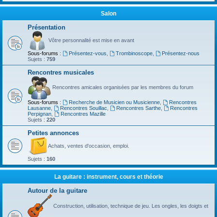
Salon
Présentation
Vôtre personnalité est mise en avant
Sous-forums :
Présentez-vous
,
Trombinoscope
,
Présentez-nous
Sujets :
759
Rencontres musicales
Rencontres amicales organisées par les membres du forum
Sous-forums :
Recherche de Musicien ou Musicienne
,
Rencontres
Lausanne
,
Rencontres Souillac
,
Rencontres Sarthe
,
Rencontres
Perpignan
,
Rencontres Mazille
Sujets :
220
Petites annonces
Achats, ventes d'occasion, emploi.
Sujets :
160
La guitare : instrument, cours et théorie
Autour de la guitare
Construction, utilisation, technique de jeu. Les ongles, les doigts et