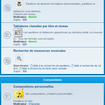
Partitions de diverses formations instrumentales, partitions et
tablatures sont admises.
Classés par niveau.
Modérateur :
Marieh
Sujets :
155
Tablatures classées par titre et niveau
Les partitions et tablatures appartenant au domaine public se trouvent
ici - Tous les formats sont acceptés.
Modérateur :
Marieh
Sujets :
520
Recherche de ressources musicales
Sous-forums :
Aide à la recherche de partitions
,
Aide à recherche de cd
dvd
,
Aide à recherche de titres avec extraits
Sujets :
332
Compositions
Compositions personnelles
Vos compositions, créations personnelles.
Partitions et mp3
Modérateur :
Charango