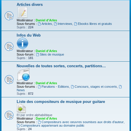
Articles divers
Modérateur :
Daniel d'Arles
Sous-forums :
Articles
,
Interviews
,
Ebooks libres et gratuits
Sujets :
224
Infos du Web
Modérateur :
Daniel d'Arles
Sous-forum :
Sites de musique
Sujets :
181
Nouvelles de toutes sortes, concerts, partitions…
Modérateur :
Daniel d'Arles
Sous-forums :
Parutions - Editions
,
Concours, stages et concerts
,
News
Sujets :
872
Liste des compositeurs de musique pour guitare
Et par ordre alphabétique
Modérateur :
Daniel d'Arles
Sous-forums :
Compositeurs avec oeuvres soumises aux droits d'auteur
,
Compositeurs appartenant au domaine public
Sujets :
24