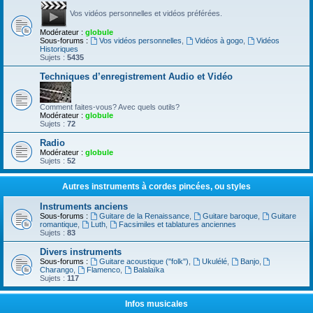
Vos vidéos personnelles et vidéos préférées.
Modérateur :
globule
Sous-forums :
Vos vidéos personnelles
,
Vidéos à gogo
,
Vidéos
Historiques
Sujets :
5435
Techniques d’enregistrement Audio et Vidéo
Comment faites-vous? Avec quels outils?
Modérateur :
globule
Sujets :
72
Radio
Modérateur :
globule
Sujets :
52
Autres instruments à cordes pincées, ou styles
Instruments anciens
Sous-forums :
Guitare de la Renaissance
,
Guitare baroque
,
Guitare
romantique
,
Luth
,
Facsimiles et tablatures anciennes
Sujets :
83
Divers instruments
Sous-forums :
Guitare acoustique ("folk")
,
Ukulélé
,
Banjo
,
Charango
,
Flamenco
,
Balalaïka
Sujets :
117
Infos musicales