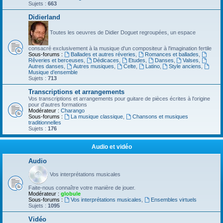
Sujets :
663
Didierland
Toutes les oeuvres de Didier Doguet regroupées, un espace
consacré exclusivement à la musique d'un compositeur à l'imagination fertile
Sous-forums :
Ballades et autres réveries
,
Romances et ballades
,
Rêveries et berceuses
,
Dédicaces
,
Etudes
,
Danses
,
Valses
,
Autres danses
,
Autres musiques
,
Celte
,
Latino
,
Style anciens
,
Musique d’ensemble
Sujets :
713
Transcriptions et arrangements
Vos transcriptions et arrangements pour guitare de pièces écrites à l'origine
pour d'autres formations
Modérateur :
Charango
Sous-forums :
La musique classique
,
Chansons et musiques
traditionnelles
Sujets :
176
Audio et vidéo
Audio
Vos interprétations musicales
Faite-nous connaître votre manière de jouer.
Modérateur :
globule
Sous-forums :
Vos interprétations musicales
,
Ensembles virtuels
Sujets :
1095
Vidéo