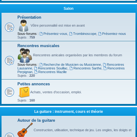
Salon
Présentation
Vôtre personnalité est mise en avant
Sous-forums :
Présentez-vous
,
Trombinoscope
,
Présentez-nous
Sujets :
759
Rencontres musicales
Rencontres amicales organisées par les membres du forum
Sous-forums :
Recherche de Musicien ou Musicienne
,
Rencontres
Lausanne
,
Rencontres Souillac
,
Rencontres Sarthe
,
Rencontres
Perpignan
,
Rencontres Mazille
Sujets :
220
Petites annonces
Achats, ventes d'occasion, emploi.
Sujets :
160
La guitare : instrument, cours et théorie
Autour de la guitare
Construction, utilisation, technique de jeu. Les ongles, les doigts et