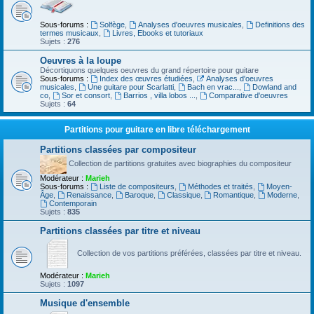
Sous-forums :
Solfège
,
Analyses d'oeuvres musicales
,
Definitions des
termes musicaux
,
Livres, Ebooks et tutoriaux
Sujets :
276
Oeuvres à la loupe
Décortiquons quelques oeuvres du grand répertoire pour guitare
Sous-forums :
Index des œuvres étudiées
,
Analyses d'oeuvres
musicales
,
Une guitare pour Scarlatti
,
Bach en vrac...
,
Dowland and
co
,
Sor et consort
,
Barrios , villa lobos ...
,
Comparative d'oeuvres
Sujets :
64
Partitions pour guitare en libre téléchargement
Partitions classées par compositeur
Collection de partitions gratuites avec biographies du compositeur
Modérateur :
Marieh
Sous-forums :
Liste de compositeurs
,
Méthodes et traités
,
Moyen-
Âge
,
Renaissance
,
Baroque
,
Classique
,
Romantique
,
Moderne
,
Contemporain
Sujets :
835
Partitions classées par titre et niveau
Collection de vos partitions préférées, classées par titre et niveau.
Modérateur :
Marieh
Sujets :
1097
Musique d'ensemble