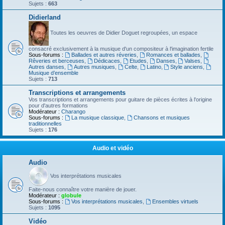
Sujets :
663
Didierland
Toutes les oeuvres de Didier Doguet regroupées, un espace
consacré exclusivement à la musique d'un compositeur à l'imagination fertile
Sous-forums :
Ballades et autres réveries
,
Romances et ballades
,
Rêveries et berceuses
,
Dédicaces
,
Etudes
,
Danses
,
Valses
,
Autres danses
,
Autres musiques
,
Celte
,
Latino
,
Style anciens
,
Musique d’ensemble
Sujets :
713
Transcriptions et arrangements
Vos transcriptions et arrangements pour guitare de pièces écrites à l'origine
pour d'autres formations
Modérateur :
Charango
Sous-forums :
La musique classique
,
Chansons et musiques
traditionnelles
Sujets :
176
Audio et vidéo
Audio
Vos interprétations musicales
Faite-nous connaître votre manière de jouer.
Modérateur :
globule
Sous-forums :
Vos interprétations musicales
,
Ensembles virtuels
Sujets :
1095
Vidéo