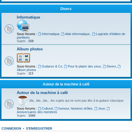
Divers
Informatique
Sous-forums :
Informatique
,
Aide informatique.
,
Logiciels d'édition de
partitions
Sujets :
258
Album photos
Sous-forums :
Guitares & Co
,
Pour le plaisir des yeux
,
Divers
,
Album photos
Sujets :
113
Autour de la machine à café
Autour de la machine à café
bla...bla...bla... les sujets qui ne sont pas liés à la guitare classique
Sous-forums :
Culturel
,
humour, histoires drôles
,
Jeux
,
Anniversaires des membres
Sujets :
1560
CONNEXION
•
S’ENREGISTRER