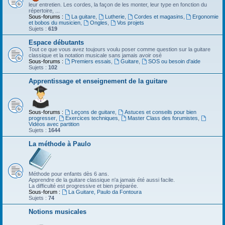
leur entretien. Les cordes, la façon de les monter, leur type en fonction du
répertoire, ...
Sous-forums :
La guitare
,
Lutherie
,
Cordes et magasins
,
Ergonomie
et bobos du musicien
,
Ongles
,
Vos projets
Sujets :
619
Espace débutants
Tout ce que vous avez toujours voulu poser comme question sur la guitare
classique et la notation musicale sans jamais avoir osé
Sous-forums :
Premiers essais
,
Guitare
,
SOS ou besoin d'aide
Sujets :
102
Apprentissage et enseignement de la guitare
Sous-forums :
Leçons de guitare
,
Astuces et conseils pour bien
progresser
,
Exercices techniques
,
Master Class des forumistes
,
Vidéos avec partition
Sujets :
1644
La méthode à Paulo
Méthode pour enfants dès 6 ans.
Apprendre de la guitare classique n'a jamais été aussi facile.
La difficulté est progressive et bien préparée.
Sous-forum :
La Guitare, Paulo da Fontoura
Sujets :
74
Notions musicales