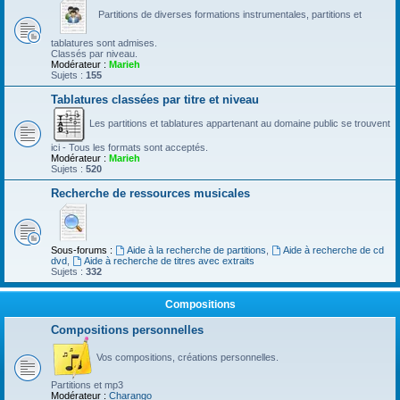
Partitions de diverses formations instrumentales, partitions et
tablatures sont admises.
Classés par niveau.
Modérateur :
Marieh
Sujets :
155
Tablatures classées par titre et niveau
Les partitions et tablatures appartenant au domaine public se trouvent
ici - Tous les formats sont acceptés.
Modérateur :
Marieh
Sujets :
520
Recherche de ressources musicales
Sous-forums :
Aide à la recherche de partitions
,
Aide à recherche de cd
dvd
,
Aide à recherche de titres avec extraits
Sujets :
332
Compositions
Compositions personnelles
Vos compositions, créations personnelles.
Partitions et mp3
Modérateur :
Charango