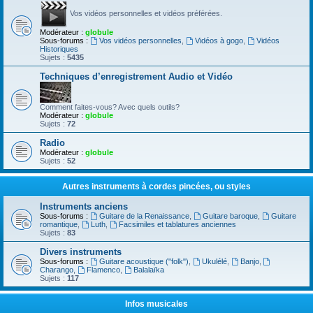
Vos vidéos personnelles et vidéos préférées.
Modérateur :
globule
Sous-forums :
Vos vidéos personnelles
,
Vidéos à gogo
,
Vidéos
Historiques
Sujets :
5435
Techniques d’enregistrement Audio et Vidéo
Comment faites-vous? Avec quels outils?
Modérateur :
globule
Sujets :
72
Radio
Modérateur :
globule
Sujets :
52
Autres instruments à cordes pincées, ou styles
Instruments anciens
Sous-forums :
Guitare de la Renaissance
,
Guitare baroque
,
Guitare
romantique
,
Luth
,
Facsimiles et tablatures anciennes
Sujets :
83
Divers instruments
Sous-forums :
Guitare acoustique ("folk")
,
Ukulélé
,
Banjo
,
Charango
,
Flamenco
,
Balalaïka
Sujets :
117
Infos musicales