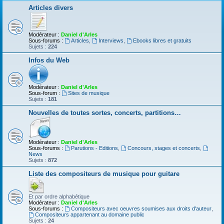
Articles divers
Modérateur :
Daniel d'Arles
Sous-forums :
Articles
,
Interviews
,
Ebooks libres et gratuits
Sujets :
224
Infos du Web
Modérateur :
Daniel d'Arles
Sous-forum :
Sites de musique
Sujets :
181
Nouvelles de toutes sortes, concerts, partitions…
Modérateur :
Daniel d'Arles
Sous-forums :
Parutions - Editions
,
Concours, stages et concerts
,
News
Sujets :
872
Liste des compositeurs de musique pour guitare
Et par ordre alphabétique
Modérateur :
Daniel d'Arles
Sous-forums :
Compositeurs avec oeuvres soumises aux droits d'auteur
,
Compositeurs appartenant au domaine public
Sujets :
24