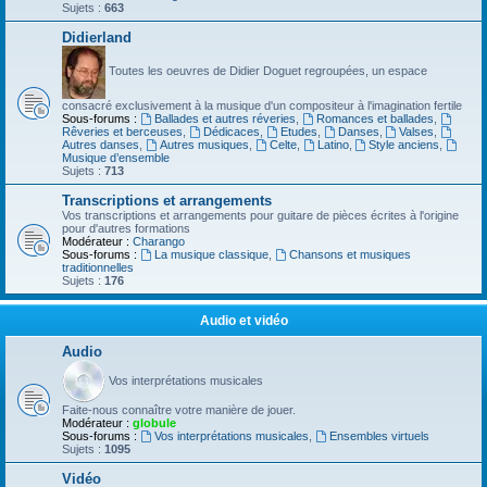
Sujets :
663
Didierland
Toutes les oeuvres de Didier Doguet regroupées, un espace
consacré exclusivement à la musique d'un compositeur à l'imagination fertile
Sous-forums :
Ballades et autres réveries
,
Romances et ballades
,
Rêveries et berceuses
,
Dédicaces
,
Etudes
,
Danses
,
Valses
,
Autres danses
,
Autres musiques
,
Celte
,
Latino
,
Style anciens
,
Musique d’ensemble
Sujets :
713
Transcriptions et arrangements
Vos transcriptions et arrangements pour guitare de pièces écrites à l'origine
pour d'autres formations
Modérateur :
Charango
Sous-forums :
La musique classique
,
Chansons et musiques
traditionnelles
Sujets :
176
Audio et vidéo
Audio
Vos interprétations musicales
Faite-nous connaître votre manière de jouer.
Modérateur :
globule
Sous-forums :
Vos interprétations musicales
,
Ensembles virtuels
Sujets :
1095
Vidéo