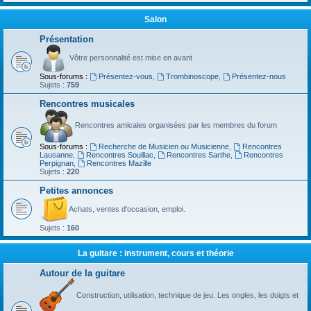
Salon
Présentation
Vôtre personnalité est mise en avant
Sous-forums :
Présentez-vous
,
Trombinoscope
,
Présentez-nous
Sujets :
759
Rencontres musicales
Rencontres amicales organisées par les membres du forum
Sous-forums :
Recherche de Musicien ou Musicienne
,
Rencontres
Lausanne
,
Rencontres Souillac
,
Rencontres Sarthe
,
Rencontres
Perpignan
,
Rencontres Mazille
Sujets :
220
Petites annonces
Achats, ventes d'occasion, emploi.
Sujets :
160
La guitare : instrument, cours et théorie
Autour de la guitare
Construction, utilisation, technique de jeu. Les ongles, les doigts et