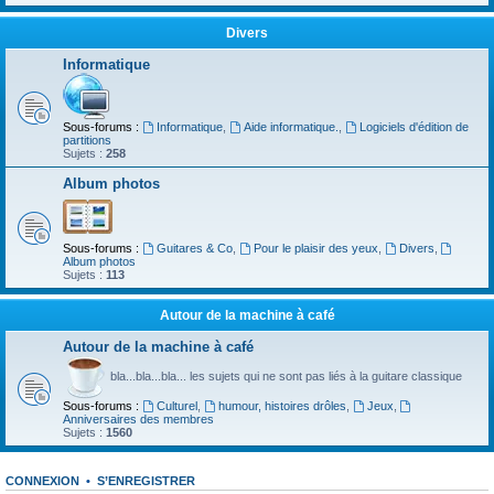
Divers
Informatique
Sous-forums :
Informatique
,
Aide informatique.
,
Logiciels d'édition de
partitions
Sujets :
258
Album photos
Sous-forums :
Guitares & Co
,
Pour le plaisir des yeux
,
Divers
,
Album photos
Sujets :
113
Autour de la machine à café
Autour de la machine à café
bla...bla...bla... les sujets qui ne sont pas liés à la guitare classique
Sous-forums :
Culturel
,
humour, histoires drôles
,
Jeux
,
Anniversaires des membres
Sujets :
1560
CONNEXION
•
S’ENREGISTRER