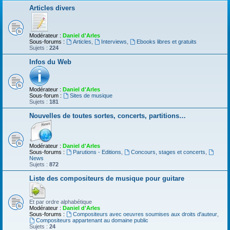
Articles divers
Modérateur :
Daniel d'Arles
Sous-forums :
Articles
,
Interviews
,
Ebooks libres et gratuits
Sujets :
224
Infos du Web
Modérateur :
Daniel d'Arles
Sous-forum :
Sites de musique
Sujets :
181
Nouvelles de toutes sortes, concerts, partitions…
Modérateur :
Daniel d'Arles
Sous-forums :
Parutions - Editions
,
Concours, stages et concerts
,
News
Sujets :
872
Liste des compositeurs de musique pour guitare
Et par ordre alphabétique
Modérateur :
Daniel d'Arles
Sous-forums :
Compositeurs avec oeuvres soumises aux droits d'auteur
,
Compositeurs appartenant au domaine public
Sujets :
24