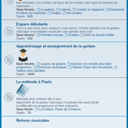
leur entretien. Les cordes, la façon de les monter, leur type en fonction du
répertoire, ...
Sous-forums :
La guitare
,
Lutherie
,
Cordes et magasins
,
Ergonomie
et bobos du musicien
,
Ongles
,
Vos projets
Sujets :
619
Espace débutants
Tout ce que vous avez toujours voulu poser comme question sur la guitare
classique et la notation musicale sans jamais avoir osé
Sous-forums :
Premiers essais
,
Guitare
,
SOS ou besoin d'aide
Sujets :
102
Apprentissage et enseignement de la guitare
Sous-forums :
Leçons de guitare
,
Astuces et conseils pour bien
progresser
,
Exercices techniques
,
Master Class des forumistes
,
Vidéos avec partition
Sujets :
1644
La méthode à Paulo
Méthode pour enfants dès 6 ans.
Apprendre de la guitare classique n'a jamais été aussi facile.
La difficulté est progressive et bien préparée.
Sous-forum :
La Guitare, Paulo da Fontoura
Sujets :
74
Notions musicales