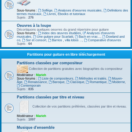
Sous-forums :
Solfège
,
Analyses d'oeuvres musicales
,
Definitions des
termes musicaux
,
Livres, Ebooks et tutoriaux
Sujets :
276
Oeuvres à la loupe
Décortiquons quelques oeuvres du grand répertoire pour guitare
Sous-forums :
Index des œuvres étudiées
,
Analyses d'oeuvres
musicales
,
Une guitare pour Scarlatti
,
Bach en vrac...
,
Dowland and
co
,
Sor et consort
,
Barrios , villa lobos ...
,
Comparative d'oeuvres
Sujets :
64
Partitions pour guitare en libre téléchargement
Partitions classées par compositeur
Collection de partitions gratuites avec biographies du compositeur
Modérateur :
Marieh
Sous-forums :
Liste de compositeurs
,
Méthodes et traités
,
Moyen-
Âge
,
Renaissance
,
Baroque
,
Classique
,
Romantique
,
Moderne
,
Contemporain
Sujets :
835
Partitions classées par titre et niveau
Collection de vos partitions préférées, classées par titre et niveau.
Modérateur :
Marieh
Sujets :
1097
Musique d'ensemble