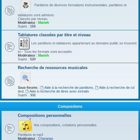
Partitions de diverses formations instrumentales, partitions et
tablatures sont admises.
Classés par niveau.
Modérateur :
Marieh
Sujets :
155
Tablatures classées par titre et niveau
Les partitions et tablatures appartenant au domaine public se trouvent
ici - Tous les formats sont acceptés.
Modérateur :
Marieh
Sujets :
520
Recherche de ressources musicales
Sous-forums :
Aide à la recherche de partitions
,
Aide à recherche de cd
dvd
,
Aide à recherche de titres avec extraits
Sujets :
332
Compositions
Compositions personnelles
Vos compositions, créations personnelles.
Partitions et mp3
Modérateur :
Charango