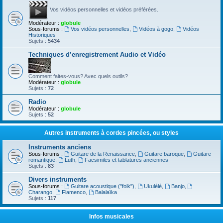
Vos vidéos personnelles et vidéos préférées.
Modérateur :
globule
Sous-forums :
Vos vidéos personnelles
,
Vidéos à gogo
,
Vidéos
Historiques
Sujets :
5434
Techniques d’enregistrement Audio et Vidéo
Comment faites-vous? Avec quels outils?
Modérateur :
globule
Sujets :
72
Radio
Modérateur :
globule
Sujets :
52
Autres instruments à cordes pincées, ou styles
Instruments anciens
Sous-forums :
Guitare de la Renaissance
,
Guitare baroque
,
Guitare
romantique
,
Luth
,
Facsimiles et tablatures anciennes
Sujets :
83
Divers instruments
Sous-forums :
Guitare acoustique ("folk")
,
Ukulélé
,
Banjo
,
Charango
,
Flamenco
,
Balalaïka
Sujets :
117
Infos musicales