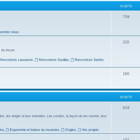
t
SUJETS
s
S
759
u
sentez-nous
j
e
S
220
t
u
 du forum
s
j
Rencontres Lausanne
,
Rencontres Souillac
,
Rencontres Sarthe
,
e
S
160
t
u
s
j
SUJETS
e
t
S
619
s
u
es, les doigts et leur entretien. Les cordes, la façon de les monter, leur
j
ins
,
Ergonomie et bobos du musicien
,
Ongles
,
Vos projets
e
S
102
t