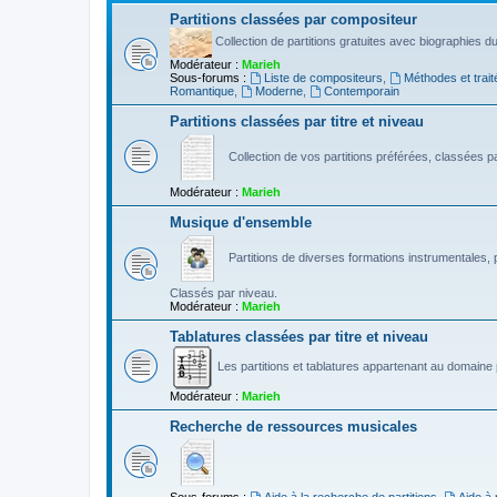
Partitions classées par compositeur
Collection de partitions gratuites avec biographies 
Modérateur :
Marieh
Sous-forums :
Liste de compositeurs
,
Méthodes et trait
Romantique
,
Moderne
,
Contemporain
Partitions classées par titre et niveau
Collection de vos partitions préférées, classées par
Modérateur :
Marieh
Musique d'ensemble
Partitions de diverses formations instrumentales, p
Classés par niveau.
Modérateur :
Marieh
Tablatures classées par titre et niveau
Les partitions et tablatures appartenant au domaine p
Modérateur :
Marieh
Recherche de ressources musicales
Sous-forums :
Aide à la recherche de partitions
,
Aide à