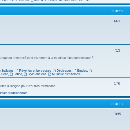
e
SUJETS
t
s
S
663
u
j
e
S
713
t
u
n espace consacré exclusivement à la musique d'un compositeur à
s
j
 ballades
,
Rêveries et berceuses
,
Dédicaces
,
Etudes
,
e
Celte
,
Latino
,
Style anciens
,
Musique d’ensemble
t
S
176
ites à l'origine pour d'autres formations
s
u
ues traditionnelles
j
SUJETS
e
t
S
1095
s
u
j