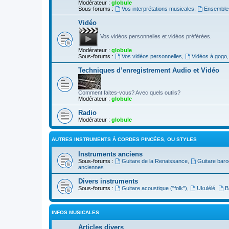
Modérateur :
globule
Sous-forums :
Vos interprétations musicales
,
Ensembles
Vidéo
Vos vidéos personnelles et vidéos préférées.
Modérateur :
globule
Sous-forums :
Vos vidéos personnelles
,
Vidéos à gogo
Techniques d’enregistrement Audio et Vidéo
Comment faites-vous? Avec quels outils?
Modérateur :
globule
Radio
Modérateur :
globule
AUTRES INSTRUMENTS À CORDES PINCÉES, OU STYLES
Instruments anciens
Sous-forums :
Guitare de la Renaissance
,
Guitare bar
anciennes
Divers instruments
Sous-forums :
Guitare acoustique ("folk")
,
Ukulélé
,
B
INFOS MUSICALES
Articles divers