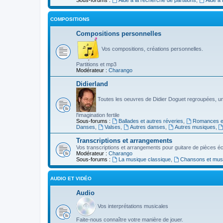
COMPOSITIONS
Compositions personnelles
Vos compositions, créations personnelles.
Partitions et mp3
Modérateur :
Charango
Didierland
Toutes les oeuvres de Didier Doguet regroupées, u
l'imagination fertile
Sous-forums :
Ballades et autres réveries
,
Romances et
Danses
,
Valses
,
Autres danses
,
Autres musiques
,
Transcriptions et arrangements
Vos transcriptions et arrangements pour guitare de pièces écr
Modérateur :
Charango
Sous-forums :
La musique classique
,
Chansons et musiq
AUDIO ET VIDÉO
Audio
Vos interprétations musicales
Faite-nous connaître votre manière de jouer.