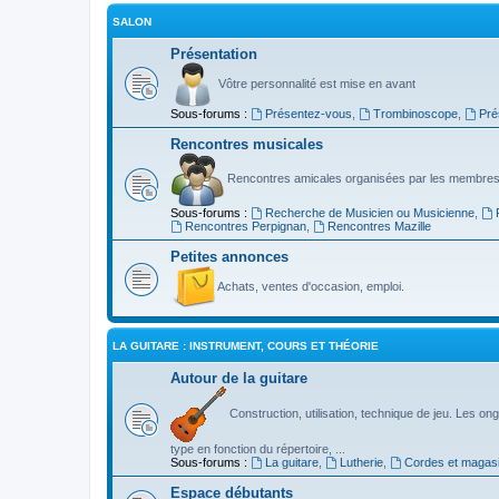
SALON
Présentation
Vôtre personnalité est mise en avant
Sous-forums :
Présentez-vous
,
Trombinoscope
,
Pré
Rencontres musicales
Rencontres amicales organisées par les membres
Sous-forums :
Recherche de Musicien ou Musicienne
,
Rencontres Perpignan
,
Rencontres Mazille
Petites annonces
Achats, ventes d'occasion, emploi.
LA GUITARE : INSTRUMENT, COURS ET THÉORIE
Autour de la guitare
Construction, utilisation, technique de jeu. Les ongl
type en fonction du répertoire, ...
Sous-forums :
La guitare
,
Lutherie
,
Cordes et magas
Espace débutants