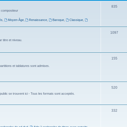
t
S
835
du compositeur
s
u
és
,
Moyen-Âge
,
Renaissance
,
Baroque
,
Classique
,
j
e
S
1097
t
u
 titre et niveau.
s
j
e
S
155
t
u
artitions et tablatures sont admises.
s
j
e
S
520
t
ublic se trouvent ici - Tous les formats sont acceptés.
u
s
j
e
S
332
t
u
s
j
 recherche de cd dvd
,
Aide à recherche de titres avec extraits