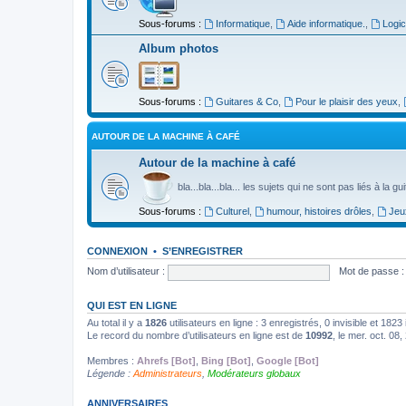
Sous-forums :
Informatique
,
Aide informatique.
,
Logic
Album photos
Sous-forums :
Guitares & Co
,
Pour le plaisir des yeux
,
AUTOUR DE LA MACHINE À CAFÉ
Autour de la machine à café
bla...bla...bla... les sujets qui ne sont pas liés à la g
Sous-forums :
Culturel
,
humour, histoires drôles
,
Jeu
CONNEXION
•
S’ENREGISTRER
Nom d’utilisateur :
Mot de passe :
QUI EST EN LIGNE
Au total il y a
1826
utilisateurs en ligne : 3 enregistrés, 0 invisible et 182
Le record du nombre d’utilisateurs en ligne est de
10992
, le mer. oct. 08
Membres :
Ahrefs [Bot]
,
Bing [Bot]
,
Google [Bot]
Légende :
Administrateurs
,
Modérateurs globaux
ANNIVERSAIRES