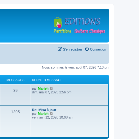
S’enregistrer
Connexion
Nous sommes le ven. août 07, 2026 7:13 pm
MESSAGES
DERNIER MESSAGE
D
V
par
Marieh
M
39
e
o
dim. mai 07, 2023 2:56 pm
r
i
e
n
r
i
l
s
e
e
D
Re: Misa à jour
r
d
M
1395
e
V
par
Marieh
s
m
e
r
o
ven. juin 12, 2026 10:08 am
e
r
e
n
i
s
n
a
i
r
s
i
s
e
l
a
e
g
r
e
g
r
s
m
d
e
m
e