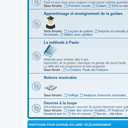
Tout ce que vous avez toujours voulu poser comme question s
Sous-forums :
Premiers essais
,
Guitare
,
SOS ou beso
Apprentissage et enseignement de la guitare
Sous-forums :
Leçons de guitare
,
Astuces et conseils 
forumistes
,
Vidéos avec partition
La méthode à Paulo
Méthode pour enfants dès 6 ans.
Apprendre de la guitare classique n'a jamais été aussi facile.
La difficulté est progressive et bien préparée.
Sous-forum :
La Guitare, Paulo da Fontoura
Notions musicales
Sous-forums :
Solfège
,
Analyses d'oeuvres musicales
,
Oeuvres à la loupe
Décortiquons quelques oeuvres du grand répertoire pour gui
Sous-forums :
Index des œuvres étudiées
,
Analyses d'
Dowland and co
,
Sor et consort
,
Barrios , villa lobos ...
,
PARTITIONS POUR GUITARE EN LIBRE TÉLÉCHARGEMENT