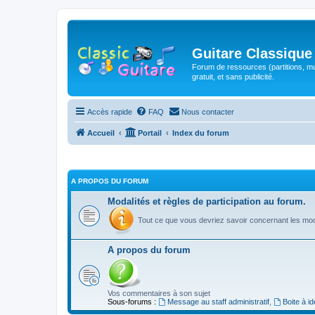
Guitare Classique
Forum de ressources (partitions, mu
gratuit, et sans publicité.
Accès rapide
FAQ
Nous contacter
Accueil
Portail
Index du forum
A PROPOS DU FORUM
Modalités et règles de participation au forum.
Tout ce que vous devriez savoir concernant les moda
A propos du forum
Vos commentaires à son sujet
Sous-forums :
Message au staff administratif
,
Boite à i