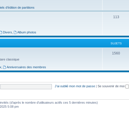
j
iels d'édition de partitions
e
S
113
t
u
s
j
Divers
,
Album photos
e
SUJETS
t
S
1560
s
uitare classique
u
x
,
Anniversaires des membres
j
e
t
J’ai oublié mon mot de passe
|
Se souvenir de moi
s
3 invités (d’après le nombre d’utilisateurs actifs ces 5 dernières minutes)
, 2025 5:08 pm