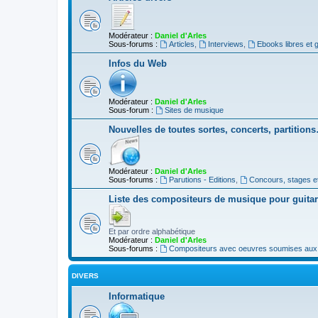
Modérateur :
Daniel d'Arles
Sous-forums :
Articles
,
Interviews
,
Ebooks libres et g
Infos du Web
Modérateur :
Daniel d'Arles
Sous-forum :
Sites de musique
Nouvelles de toutes sortes, concerts, partition
Modérateur :
Daniel d'Arles
Sous-forums :
Parutions - Editions
,
Concours, stages e
Liste des compositeurs de musique pour guita
Et par ordre alphabétique
Modérateur :
Daniel d'Arles
Sous-forums :
Compositeurs avec oeuvres soumises aux d
DIVERS
Informatique