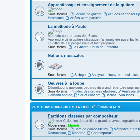
Apprentissage et enseignement de la guitare
Sous-forums :
Leçons de guitare
,
Astuces et conseils 
forumistes
,
Vidéos avec partition
La méthode à Paulo
Méthode pour enfants dès 6 ans.
Apprendre de la guitare classique n'a jamais été aussi facile.
La difficulté est progressive et bien préparée.
Sous-forum :
La Guitare, Paulo da Fontoura
Notions musicales
Sous-forums :
Solfège
,
Analyses d'oeuvres musicales
,
Oeuvres à la loupe
Décortiquons quelques oeuvres du grand répertoire pour gui
Sous-forums :
Index des œuvres étudiées
,
Analyses d'
Dowland and co
,
Sor et consort
,
Barrios , villa lobos ...
,
PARTITIONS POUR GUITARE EN LIBRE TÉLÉCHARGEMENT
Partitions classées par compositeur
Collection de partitions gratuites avec biographies
Modérateur :
Marieh
Sous-forums :
Liste de compositeurs
,
Méthodes et trait
Romantique
,
Moderne
,
Contemporain