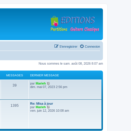
S’enregistrer
Connexion
Nous sommes le sam. août 08, 2026 8:07 am
MESSAGES
DERNIER MESSAGE
D
V
par
Marieh
M
39
e
o
dim. mai 07, 2023 2:56 pm
r
i
e
n
r
i
l
s
e
e
D
Re: Misa à jour
r
d
M
1395
e
V
par
Marieh
s
m
e
r
o
ven. juin 12, 2026 10:08 am
e
r
e
n
i
s
n
a
i
r
s
i
s
e
l
a
e
g
r
e
g
r
s
m
d
e
m
e