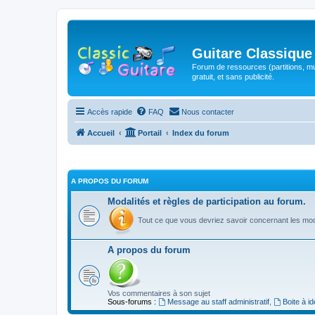
Guitare Classique
Forum de ressources (partitions, mu
gratuit, et sans publicité.
Accès rapide
FAQ
Nous contacter
Accueil
Portail
Index du forum
A PROPOS DU FORUM
Modalités et règles de participation au forum.
Tout ce que vous devriez savoir concernant les moda
A propos du forum
Vos commentaires à son sujet
Sous-forums :
Message au staff administratif
,
Boite à i