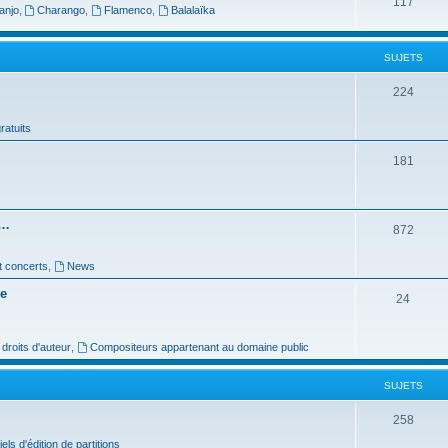
S
117
anjo
,
Charango
,
Flamenco
,
Balalaïka
e
u
t
j
SUJETS
s
e
S
224
t
u
ratuits
s
j
S
181
e
u
t
j
s
s…
S
872
e
u
t
t concerts
,
News
j
s
re
S
24
e
u
t
roits d'auteur
,
Compositeurs appartenant au domaine public
j
s
e
SUJETS
t
S
258
s
iels d'édition de partitions
u