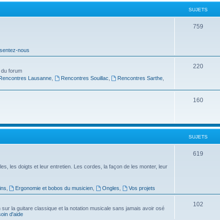
t
SUJETS
s
S
759
u
sentez-nous
j
e
S
220
 du forum
t
Rencontres Lausanne
,
Rencontres Souillac
,
Rencontres Sarthe
,
u
s
j
S
160
e
u
t
j
s
SUJETS
e
t
S
619
s
u
es, les doigts et leur entretien. Les cordes, la façon de les monter, leur
j
ins
,
Ergonomie et bobos du musicien
,
Ongles
,
Vos projets
e
S
102
t
ur la guitare classique et la notation musicale sans jamais avoir osé
in d'aide
u
s