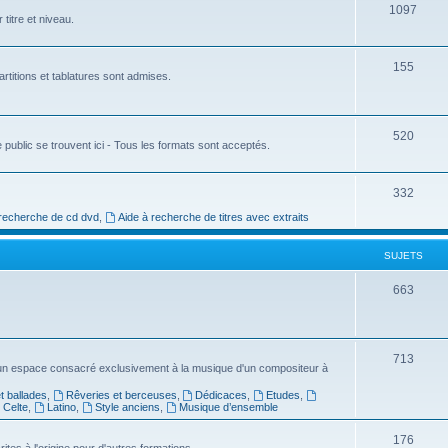
e
S
1097
titre et niveau.
t
u
s
j
S
155
rtitions et tablatures sont admises.
e
u
t
j
S
520
s
e
 public se trouvent ici - Tous les formats sont acceptés.
u
t
j
S
332
s
e
 recherche de cd dvd
,
Aide à recherche de titres avec extraits
u
t
j
SUJETS
s
e
S
663
t
u
s
j
S
713
e
un espace consacré exclusivement à la musique d'un compositeur à
u
t
 ballades
,
Rêveries et berceuses
,
Dédicaces
,
Etudes
,
Celte
,
Latino
,
Style anciens
,
Musique d’ensemble
j
s
e
S
176
ites à l'origine pour d'autres formations