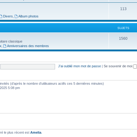
j
S
113
e
Divers
,
Album photos
u
t
j
SUJETS
s
e
S
1560
t
guitare classique
x
,
Anniversaires des membres
u
s
j
e
J’ai oublié mon mot de passe
|
Se souvenir de moi
t
s
3 invités (d’après le nombre d’utilisateurs actifs ces 5 dernières minutes)
, 2025 5:08 pm
é le plus récent est
Amelia
.