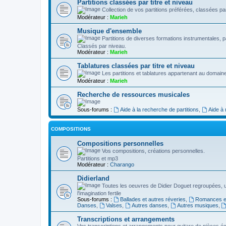
Partitions classées par titre et niveau
Collection de vos partitions préférées, classées par 
Modérateur :
Marieh
Musique d'ensemble
Partitions de diverses formations instrumentales, pa
Classés par niveau.
Modérateur :
Marieh
Tablatures classées par titre et niveau
Les partitions et tablatures appartenant au domaine
Modérateur :
Marieh
Recherche de ressources musicales
Sous-forums :
Aide à la recherche de partitions
,
Aide à
COMPOSITIONS
Compositions personnelles
Vos compositions, créations personnelles.
Partitions et mp3
Modérateur :
Charango
Didierland
Toutes les oeuvres de Didier Doguet regroupées, 
l'imagination fertile
Sous-forums :
Ballades et autres réveries
,
Romances et
Danses
,
Valses
,
Autres danses
,
Autres musiques
,
Transcriptions et arrangements
Vos transcriptions et arrangements pour guitare de pièces écr