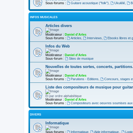
Sous-forums :
Guitare acoustique ("folk")
,
Ukulélé
,
B
INFOS MUSICALES
Articles divers
Modérateur :
Daniel d'Arles
Sous-forums :
Articles
,
Interviews
,
Ebooks libres et g
Infos du Web
Modérateur :
Daniel d'Arles
Sous-forum :
Sites de musique
Nouvelles de toutes sortes, concerts, partition
Modérateur :
Daniel d'Arles
Sous-forums :
Parutions - Editions
,
Concours, stages e
Liste des compositeurs de musique pour guita
Et par ordre alphabétique
Modérateur :
Daniel d'Arles
Sous-forums :
Compositeurs avec oeuvres soumises aux d
DIVERS
Informatique
Sous-forums :
Informatique
,
Aide informatique.
,
Logic