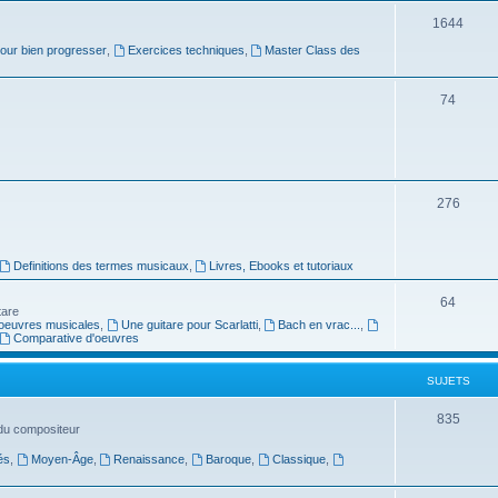
j
S
1644
e
pour bien progresser
,
Exercices techniques
,
Master Class des
u
t
j
S
74
s
e
u
t
j
s
e
S
276
t
u
s
j
Definitions des termes musicaux
,
Livres, Ebooks et tutoriaux
e
S
64
tare
t
oeuvres musicales
,
Une guitare pour Scarlatti
,
Bach en vrac...
,
u
Comparative d'oeuvres
s
j
SUJETS
e
t
S
835
 du compositeur
s
u
és
,
Moyen-Âge
,
Renaissance
,
Baroque
,
Classique
,
j