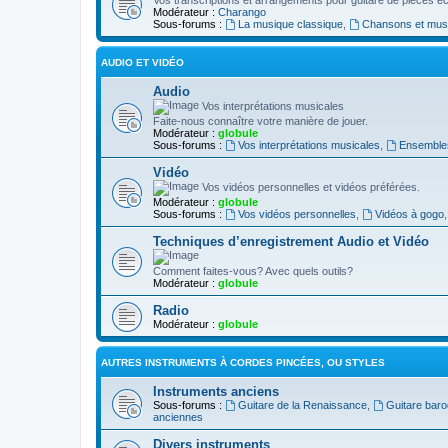
Modérateur :
Charango
Sous-forums :
La musique classique
,
Chansons et musiq
AUDIO ET VIDÉO
Audio
Vos interprétations musicales
Faite-nous connaître votre manière de jouer.
Modérateur :
globule
Sous-forums :
Vos interprétations musicales
,
Ensembles
Vidéo
Vos vidéos personnelles et vidéos préférées.
Modérateur :
globule
Sous-forums :
Vos vidéos personnelles
,
Vidéos à gogo
Techniques d’enregistrement Audio et Vidéo
Comment faites-vous? Avec quels outils?
Modérateur :
globule
Radio
Modérateur :
globule
AUTRES INSTRUMENTS À CORDES PINCÉES, OU STYLES
Instruments anciens
Sous-forums :
Guitare de la Renaissance
,
Guitare bar
anciennes
Divers instruments