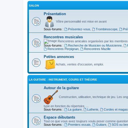
SALON
Présentation
Vôtre personnalité est mise en avant
Sous-forums :
Présentez-vous
,
Trombinoscope
,
Pré
Rencontres musicales
Rencontres amicales organisées par les membres
Sous-forums :
Recherche de Musicien ou Musicienne
,
Rencontres Perpignan
,
Rencontres Mazille
Petites annonces
Achats, ventes d'occasion, emploi.
LA GUITARE : INSTRUMENT, COURS ET THÉORIE
Autour de la guitare
Construction, utilisation, technique de jeu. Les ongl
type en fonction du répertoire, ...
Sous-forums :
La guitare
,
Lutherie
,
Cordes et magas
Espace débutants
Tout ce que vous avez toujours voulu poser comme question s
Sous-forums :
Premiers essais
,
Guitare
,
SOS ou beso