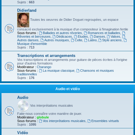
Sujets :
663
Didierland
Toutes les oeuvres de Didier Doguet regroupées, un espace
consacré exclusivement à la musique d'un compositeur à l'imagination fertile
Sous-forums :
Ballades et autres réveries
,
Romances et ballades
,
Rêveries et berceuses
,
Dédicaces
,
Etudes
,
Danses
,
Valses
,
Autres danses
,
Autres musiques
,
Celte
,
Latino
,
Style anciens
,
Musique d’ensemble
Sujets :
713
Transcriptions et arrangements
Vos transcriptions et arrangements pour guitare de pièces écrites à l'origine
pour d'autres formations
Modérateur :
Charango
Sous-forums :
La musique classique
,
Chansons et musiques
traditionnelles
Sujets :
176
Audio et vidéo
Audio
Vos interprétations musicales
Faite-nous connaître votre manière de jouer.
Modérateur :
globule
Sous-forums :
Vos interprétations musicales
,
Ensembles virtuels
Sujets :
1095
Vidéo