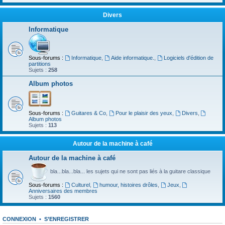
Divers
Informatique
Sous-forums :
Informatique
,
Aide informatique.
,
Logiciels d'édition de
partitions
Sujets :
258
Album photos
Sous-forums :
Guitares & Co
,
Pour le plaisir des yeux
,
Divers
,
Album photos
Sujets :
113
Autour de la machine à café
Autour de la machine à café
bla...bla...bla... les sujets qui ne sont pas liés à la guitare classique
Sous-forums :
Culturel
,
humour, histoires drôles
,
Jeux
,
Anniversaires des membres
Sujets :
1560
CONNEXION
•
S’ENREGISTRER