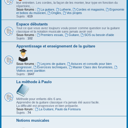
leur entretien. Les cordes, la façon de les monter, leur type en fonction du
répertoire, ...
Sous-forums :
La guitare
,
Lutherie
,
Cordes et magasins
,
Ergonomie
et bobos du musicien
,
Ongles
,
Vos projets
Sujets :
619
Espace débutants
Tout ce que vous avez toujours voulu poser comme question sur la guitare
classique et la notation musicale sans jamais avoir osé
Sous-forums :
Premiers essais
,
Guitare
,
SOS ou besoin d'aide
Sujets :
102
Apprentissage et enseignement de la guitare
Sous-forums :
Leçons de guitare
,
Astuces et conseils pour bien
progresser
,
Exercices techniques
,
Master Class des forumistes
,
Vidéos avec partition
Sujets :
1647
La méthode à Paulo
Méthode pour enfants dès 6 ans.
Apprendre de la guitare classique n'a jamais été aussi facile.
La difficulté est progressive et bien préparée.
Sous-forum :
La Guitare, Paulo da Fontoura
Sujets :
74
Notions musicales