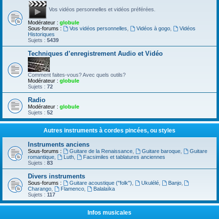
Vos vidéos personnelles et vidéos préférées.
Modérateur :
globule
Sous-forums :
Vos vidéos personnelles
,
Vidéos à gogo
,
Vidéos
Historiques
Sujets :
5439
Techniques d’enregistrement Audio et Vidéo
Comment faites-vous? Avec quels outils?
Modérateur :
globule
Sujets :
72
Radio
Modérateur :
globule
Sujets :
52
Autres instruments à cordes pincées, ou styles
Instruments anciens
Sous-forums :
Guitare de la Renaissance
,
Guitare baroque
,
Guitare
romantique
,
Luth
,
Facsimiles et tablatures anciennes
Sujets :
83
Divers instruments
Sous-forums :
Guitare acoustique ("folk")
,
Ukulélé
,
Banjo
,
Charango
,
Flamenco
,
Balalaïka
Sujets :
117
Infos musicales