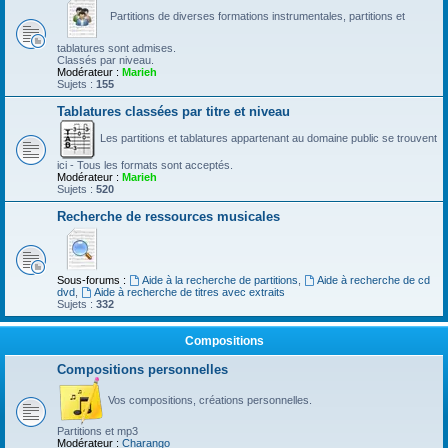
Partitions de diverses formations instrumentales, partitions et
tablatures sont admises.
Classés par niveau.
Modérateur :
Marieh
Sujets :
155
Tablatures classées par titre et niveau
Les partitions et tablatures appartenant au domaine public se trouvent
ici - Tous les formats sont acceptés.
Modérateur :
Marieh
Sujets :
520
Recherche de ressources musicales
Sous-forums :
Aide à la recherche de partitions
,
Aide à recherche de cd
dvd
,
Aide à recherche de titres avec extraits
Sujets :
332
Compositions
Compositions personnelles
Vos compositions, créations personnelles.
Partitions et mp3
Modérateur :
Charango