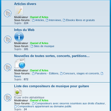
Articles divers
Modérateur :
Daniel d'Arles
Sous-forums :
Articles
,
Interviews
,
Ebooks libres et gratuits
Sujets :
224
Infos du Web
Modérateur :
Daniel d'Arles
Sous-forum :
Sites de musique
Sujets :
181
Nouvelles de toutes sortes, concerts, partitions…
Modérateur :
Daniel d'Arles
Sous-forums :
Parutions - Editions
,
Concours, stages et concerts
,
News
Sujets :
872
Liste des compositeurs de musique pour guitare
Et par ordre alphabétique
Modérateur :
Daniel d'Arles
Sous-forums :
Compositeurs avec oeuvres soumises aux droits d'auteur
,
Compositeurs appartenant au domaine public
Sujets :
24