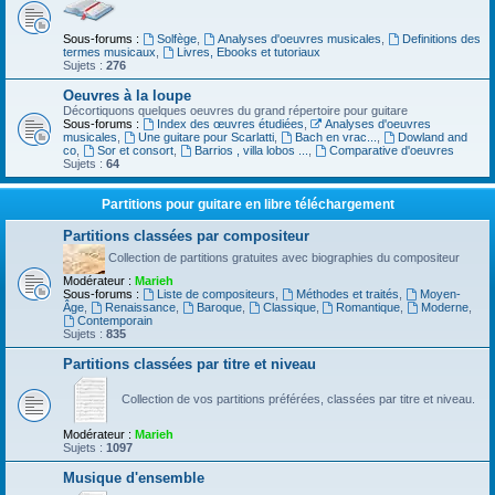
Sous-forums :
Solfège
,
Analyses d'oeuvres musicales
,
Definitions des
termes musicaux
,
Livres, Ebooks et tutoriaux
Sujets :
276
Oeuvres à la loupe
Décortiquons quelques oeuvres du grand répertoire pour guitare
Sous-forums :
Index des œuvres étudiées
,
Analyses d'oeuvres
musicales
,
Une guitare pour Scarlatti
,
Bach en vrac...
,
Dowland and
co
,
Sor et consort
,
Barrios , villa lobos ...
,
Comparative d'oeuvres
Sujets :
64
Partitions pour guitare en libre téléchargement
Partitions classées par compositeur
Collection de partitions gratuites avec biographies du compositeur
Modérateur :
Marieh
Sous-forums :
Liste de compositeurs
,
Méthodes et traités
,
Moyen-
Âge
,
Renaissance
,
Baroque
,
Classique
,
Romantique
,
Moderne
,
Contemporain
Sujets :
835
Partitions classées par titre et niveau
Collection de vos partitions préférées, classées par titre et niveau.
Modérateur :
Marieh
Sujets :
1097
Musique d'ensemble