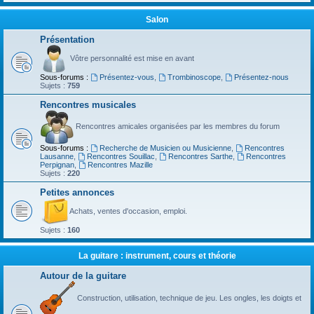
Salon
Présentation
Vôtre personnalité est mise en avant
Sous-forums :
Présentez-vous
,
Trombinoscope
,
Présentez-nous
Sujets :
759
Rencontres musicales
Rencontres amicales organisées par les membres du forum
Sous-forums :
Recherche de Musicien ou Musicienne
,
Rencontres
Lausanne
,
Rencontres Souillac
,
Rencontres Sarthe
,
Rencontres
Perpignan
,
Rencontres Mazille
Sujets :
220
Petites annonces
Achats, ventes d'occasion, emploi.
Sujets :
160
La guitare : instrument, cours et théorie
Autour de la guitare
Construction, utilisation, technique de jeu. Les ongles, les doigts et