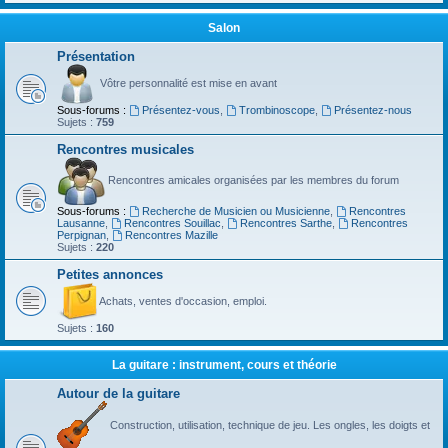
Salon
Présentation
Vôtre personnalité est mise en avant
Sous-forums :
Présentez-vous
,
Trombinoscope
,
Présentez-nous
Sujets :
759
Rencontres musicales
Rencontres amicales organisées par les membres du forum
Sous-forums :
Recherche de Musicien ou Musicienne
,
Rencontres
Lausanne
,
Rencontres Souillac
,
Rencontres Sarthe
,
Rencontres
Perpignan
,
Rencontres Mazille
Sujets :
220
Petites annonces
Achats, ventes d'occasion, emploi.
Sujets :
160
La guitare : instrument, cours et théorie
Autour de la guitare
Construction, utilisation, technique de jeu. Les ongles, les doigts et