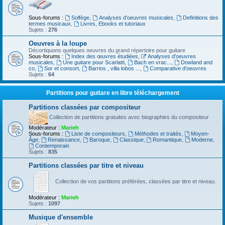
Sous-forums :
Solfège
,
Analyses d'oeuvres musicales
,
Definitions des
termes musicaux
,
Livres, Ebooks et tutoriaux
Sujets :
276
Oeuvres à la loupe
Décortiquons quelques oeuvres du grand répertoire pour guitare
Sous-forums :
Index des œuvres étudiées
,
Analyses d'oeuvres
musicales
,
Une guitare pour Scarlatti
,
Bach en vrac...
,
Dowland and
co
,
Sor et consort
,
Barrios , villa lobos ...
,
Comparative d'oeuvres
Sujets :
64
Partitions pour guitare en libre téléchargement
Partitions classées par compositeur
Collection de partitions gratuites avec biographies du compositeur
Modérateur :
Marieh
Sous-forums :
Liste de compositeurs
,
Méthodes et traités
,
Moyen-
Âge
,
Renaissance
,
Baroque
,
Classique
,
Romantique
,
Moderne
,
Contemporain
Sujets :
835
Partitions classées par titre et niveau
Collection de vos partitions préférées, classées par titre et niveau.
Modérateur :
Marieh
Sujets :
1097
Musique d'ensemble