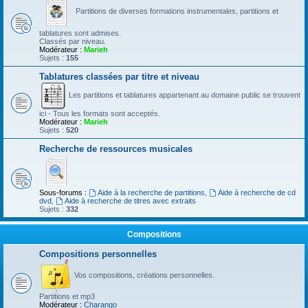
Partitions de diverses formations instrumentales, partitions et
tablatures sont admises.
Classés par niveau.
Modérateur :
Marieh
Sujets :
155
Tablatures classées par titre et niveau
Les partitions et tablatures appartenant au domaine public se trouvent
ici - Tous les formats sont acceptés.
Modérateur :
Marieh
Sujets :
520
Recherche de ressources musicales
Sous-forums :
Aide à la recherche de partitions
,
Aide à recherche de cd
dvd
,
Aide à recherche de titres avec extraits
Sujets :
332
Compositions
Compositions personnelles
Vos compositions, créations personnelles.
Partitions et mp3
Modérateur :
Charango