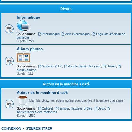
Divers
Informatique
Sous-forums :
Informatique
,
Aide informatique.
,
Logiciels d'édition de
partitions
Sujets :
258
Album photos
Sous-forums :
Guitares & Co
,
Pour le plaisir des yeux
,
Divers
,
Album photos
Sujets :
113
Autour de la machine à café
Autour de la machine à café
bla...bla...bla... les sujets qui ne sont pas liés à la guitare classique
Sous-forums :
Culturel
,
humour, histoires drôles
,
Jeux
,
Anniversaires des membres
Sujets :
1560
CONNEXION
•
S’ENREGISTRER