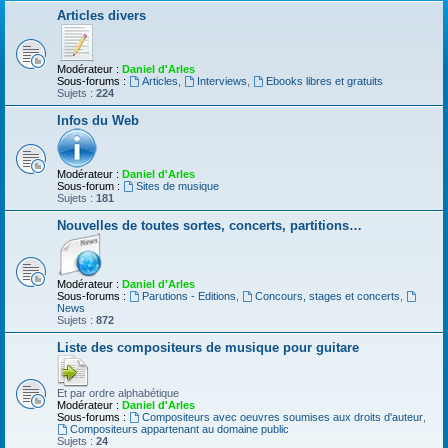
Articles divers
Modérateur :
Daniel d'Arles
Sous-forums :
Articles
,
Interviews
,
Ebooks libres et gratuits
Sujets :
224
Infos du Web
Modérateur :
Daniel d'Arles
Sous-forum :
Sites de musique
Sujets :
181
Nouvelles de toutes sortes, concerts, partitions…
Modérateur :
Daniel d'Arles
Sous-forums :
Parutions - Editions
,
Concours, stages et concerts
,
News
Sujets :
872
Liste des compositeurs de musique pour guitare
Et par ordre alphabétique
Modérateur :
Daniel d'Arles
Sous-forums :
Compositeurs avec oeuvres soumises aux droits d'auteur
,
Compositeurs appartenant au domaine public
Sujets :
24