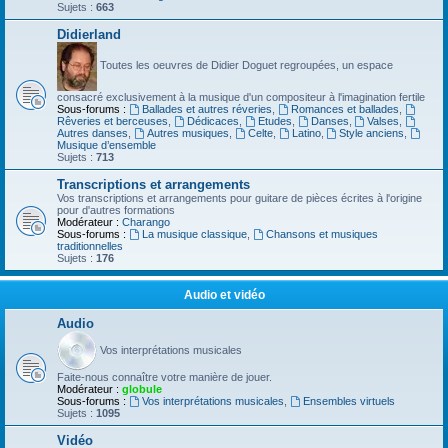
Sujets :
663
Didierland
Toutes les oeuvres de Didier Doguet regroupées, un espace
consacré exclusivement à la musique d'un compositeur à l'imagination fertile
Sous-forums :
Ballades et autres réveries
,
Romances et ballades
,
Rêveries et berceuses
,
Dédicaces
,
Etudes
,
Danses
,
Valses
,
Autres danses
,
Autres musiques
,
Celte
,
Latino
,
Style anciens
,
Musique d’ensemble
Sujets :
713
Transcriptions et arrangements
Vos transcriptions et arrangements pour guitare de pièces écrites à l'origine
pour d'autres formations
Modérateur :
Charango
Sous-forums :
La musique classique
,
Chansons et musiques
traditionnelles
Sujets :
176
Audio et vidéo
Audio
Vos interprétations musicales
Faite-nous connaître votre manière de jouer.
Modérateur :
globule
Sous-forums :
Vos interprétations musicales
,
Ensembles virtuels
Sujets :
1095
Vidéo