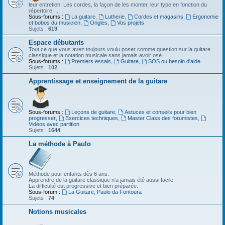
leur entretien. Les cordes, la façon de les monter, leur type en fonction du
répertoire, ...
Sous-forums :
La guitare
,
Lutherie
,
Cordes et magasins
,
Ergonomie
et bobos du musicien
,
Ongles
,
Vos projets
Sujets :
619
Espace débutants
Tout ce que vous avez toujours voulu poser comme question sur la guitare
classique et la notation musicale sans jamais avoir osé
Sous-forums :
Premiers essais
,
Guitare
,
SOS ou besoin d'aide
Sujets :
102
Apprentissage et enseignement de la guitare
Sous-forums :
Leçons de guitare
,
Astuces et conseils pour bien
progresser
,
Exercices techniques
,
Master Class des forumistes
,
Vidéos avec partition
Sujets :
1644
La méthode à Paulo
Méthode pour enfants dès 6 ans.
Apprendre de la guitare classique n'a jamais été aussi facile.
La difficulté est progressive et bien préparée.
Sous-forum :
La Guitare, Paulo da Fontoura
Sujets :
74
Notions musicales