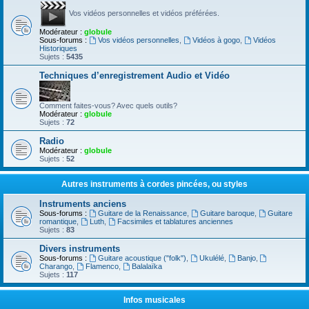
Vos vidéos personnelles et vidéos préférées.
Modérateur :
globule
Sous-forums :
Vos vidéos personnelles
,
Vidéos à gogo
,
Vidéos
Historiques
Sujets :
5435
Techniques d’enregistrement Audio et Vidéo
Comment faites-vous? Avec quels outils?
Modérateur :
globule
Sujets :
72
Radio
Modérateur :
globule
Sujets :
52
Autres instruments à cordes pincées, ou styles
Instruments anciens
Sous-forums :
Guitare de la Renaissance
,
Guitare baroque
,
Guitare
romantique
,
Luth
,
Facsimiles et tablatures anciennes
Sujets :
83
Divers instruments
Sous-forums :
Guitare acoustique ("folk")
,
Ukulélé
,
Banjo
,
Charango
,
Flamenco
,
Balalaïka
Sujets :
117
Infos musicales