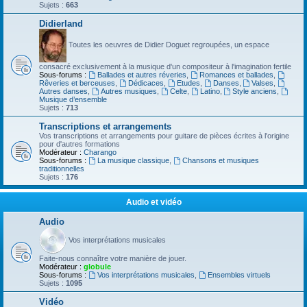
Sujets :
663
Didierland
Toutes les oeuvres de Didier Doguet regroupées, un espace
consacré exclusivement à la musique d'un compositeur à l'imagination fertile
Sous-forums :
Ballades et autres réveries
,
Romances et ballades
,
Rêveries et berceuses
,
Dédicaces
,
Etudes
,
Danses
,
Valses
,
Autres danses
,
Autres musiques
,
Celte
,
Latino
,
Style anciens
,
Musique d’ensemble
Sujets :
713
Transcriptions et arrangements
Vos transcriptions et arrangements pour guitare de pièces écrites à l'origine
pour d'autres formations
Modérateur :
Charango
Sous-forums :
La musique classique
,
Chansons et musiques
traditionnelles
Sujets :
176
Audio et vidéo
Audio
Vos interprétations musicales
Faite-nous connaître votre manière de jouer.
Modérateur :
globule
Sous-forums :
Vos interprétations musicales
,
Ensembles virtuels
Sujets :
1095
Vidéo