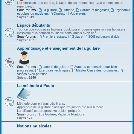
leur entretien. Les cordes, la façon de les monter, leur type en fonction du
répertoire, ...
Sous-forums :
La guitare
,
Lutherie
,
Cordes et magasins
,
Ergonomie
et bobos du musicien
,
Ongles
,
Vos projets
Sujets :
619
Espace débutants
Tout ce que vous avez toujours voulu poser comme question sur la guitare
classique et la notation musicale sans jamais avoir osé
Sous-forums :
Premiers essais
,
Guitare
,
SOS ou besoin d'aide
Sujets :
102
Apprentissage et enseignement de la guitare
Sous-forums :
Leçons de guitare
,
Astuces et conseils pour bien
progresser
,
Exercices techniques
,
Master Class des forumistes
,
Vidéos avec partition
Sujets :
1646
La méthode à Paulo
Méthode pour enfants dès 6 ans.
Apprendre de la guitare classique n'a jamais été aussi facile.
La difficulté est progressive et bien préparée.
Sous-forum :
La Guitare, Paulo da Fontoura
Sujets :
74
Notions musicales