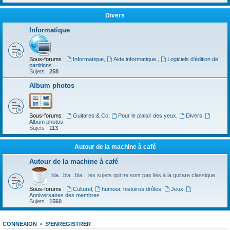
Divers
Informatique
Sous-forums :
Informatique
,
Aide informatique.
,
Logiciels d'édition de
partitions
Sujets :
258
Album photos
Sous-forums :
Guitares & Co
,
Pour le plaisir des yeux
,
Divers
,
Album photos
Sujets :
113
Autour de la machine à café
Autour de la machine à café
bla...bla...bla... les sujets qui ne sont pas liés à la guitare classique
Sous-forums :
Culturel
,
humour, histoires drôles
,
Jeux
,
Anniversaires des membres
Sujets :
1560
CONNEXION
•
S’ENREGISTRER