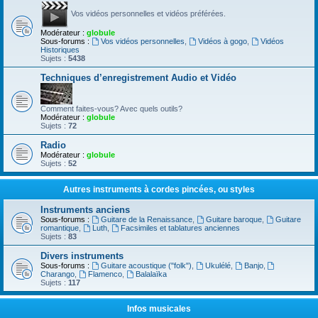
Vos vidéos personnelles et vidéos préférées.
Modérateur :
globule
Sous-forums :
Vos vidéos personnelles
,
Vidéos à gogo
,
Vidéos
Historiques
Sujets :
5438
Techniques d’enregistrement Audio et Vidéo
Comment faites-vous? Avec quels outils?
Modérateur :
globule
Sujets :
72
Radio
Modérateur :
globule
Sujets :
52
Autres instruments à cordes pincées, ou styles
Instruments anciens
Sous-forums :
Guitare de la Renaissance
,
Guitare baroque
,
Guitare
romantique
,
Luth
,
Facsimiles et tablatures anciennes
Sujets :
83
Divers instruments
Sous-forums :
Guitare acoustique ("folk")
,
Ukulélé
,
Banjo
,
Charango
,
Flamenco
,
Balalaïka
Sujets :
117
Infos musicales