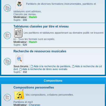
Partitions de diverses formations instrumentales, partitions et
tablatures sont admises.
Classés par niveau.
Modérateur :
Marieh
Sujets :
155
Tablatures classées par titre et niveau
Les partitions et tablatures appartenant au domaine public se trouvent
ici - Tous les formats sont acceptés.
Modérateur :
Marieh
Sujets :
520
Recherche de ressources musicales
Sous-forums :
Aide à la recherche de partitions
,
Aide à recherche de cd
dvd
,
Aide à recherche de titres avec extraits
Sujets :
332
Compositions
Compositions personnelles
Vos compositions, créations personnelles.
Partitions et mp3
Modérateur :
Charango