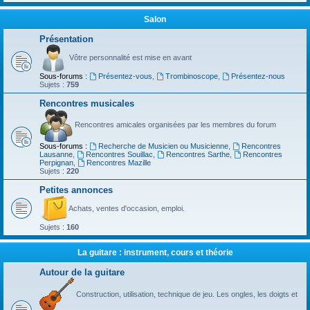
Salon
Présentation
Vôtre personnalité est mise en avant
Sous-forums :
Présentez-vous
,
Trombinoscope
,
Présentez-nous
Sujets :
759
Rencontres musicales
Rencontres amicales organisées par les membres du forum
Sous-forums :
Recherche de Musicien ou Musicienne
,
Rencontres
Lausanne
,
Rencontres Souillac
,
Rencontres Sarthe
,
Rencontres
Perpignan
,
Rencontres Mazille
Sujets :
220
Petites annonces
Achats, ventes d'occasion, emploi.
Sujets :
160
La guitare : instrument, cours et théorie
Autour de la guitare
Construction, utilisation, technique de jeu. Les ongles, les doigts et