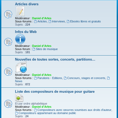
Articles divers
Modérateur :
Daniel d'Arles
Sous-forums :
Articles
,
Interviews
,
Ebooks libres et gratuits
Sujets :
224
Infos du Web
Modérateur :
Daniel d'Arles
Sous-forum :
Sites de musique
Sujets :
181
Nouvelles de toutes sortes, concerts, partitions…
Modérateur :
Daniel d'Arles
Sous-forums :
Parutions - Editions
,
Concours, stages et concerts
,
News
Sujets :
872
Liste des compositeurs de musique pour guitare
Et par ordre alphabétique
Modérateur :
Daniel d'Arles
Sous-forums :
Compositeurs avec oeuvres soumises aux droits d'auteur
,
Compositeurs appartenant au domaine public
Sujets :
24