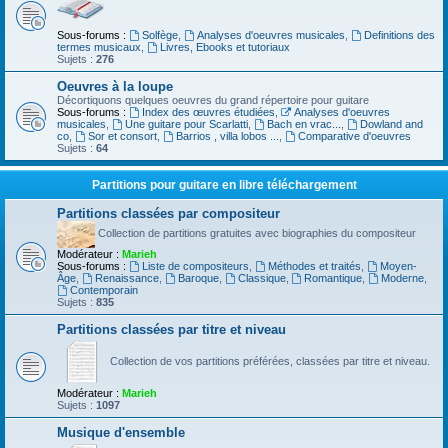
Sous-forums :
Solfège
,
Analyses d'oeuvres musicales
,
Definitions des
termes musicaux
,
Livres, Ebooks et tutoriaux
Sujets :
276
Oeuvres à la loupe
Décortiquons quelques oeuvres du grand répertoire pour guitare
Sous-forums :
Index des œuvres étudiées
,
Analyses d'oeuvres
musicales
,
Une guitare pour Scarlatti
,
Bach en vrac...
,
Dowland and
co
,
Sor et consort
,
Barrios , villa lobos ...
,
Comparative d'oeuvres
Sujets :
64
Partitions pour guitare en libre téléchargement
Partitions classées par compositeur
Collection de partitions gratuites avec biographies du compositeur
Modérateur :
Marieh
Sous-forums :
Liste de compositeurs
,
Méthodes et traités
,
Moyen-
Âge
,
Renaissance
,
Baroque
,
Classique
,
Romantique
,
Moderne
,
Contemporain
Sujets :
835
Partitions classées par titre et niveau
Collection de vos partitions préférées, classées par titre et niveau.
Modérateur :
Marieh
Sujets :
1097
Musique d'ensemble