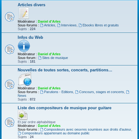
Articles divers
Modérateur :
Daniel d'Arles
Sous-forums :
Articles
,
Interviews
,
Ebooks libres et gratuits
Sujets :
224
Infos du Web
Modérateur :
Daniel d'Arles
Sous-forum :
Sites de musique
Sujets :
181
Nouvelles de toutes sortes, concerts, partitions…
Modérateur :
Daniel d'Arles
Sous-forums :
Parutions - Editions
,
Concours, stages et concerts
,
News
Sujets :
872
Liste des compositeurs de musique pour guitare
Et par ordre alphabétique
Modérateur :
Daniel d'Arles
Sous-forums :
Compositeurs avec oeuvres soumises aux droits d'auteur
,
Compositeurs appartenant au domaine public
Sujets :
24