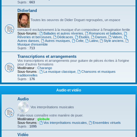
Sujets :
663
Didierland
Toutes les oeuvres de Didier Doguet regroupées, un espace
consacré exclusivement à la musique d'un compositeur à l'imagination fertile
Sous-forums :
Ballades et autres réveries
,
Romances et ballades
,
Rêveries et berceuses
,
Dédicaces
,
Etudes
,
Danses
,
Valses
,
Autres danses
,
Autres musiques
,
Celte
,
Latino
,
Style anciens
,
Musique d’ensemble
Sujets :
713
Transcriptions et arrangements
Vos transcriptions et arrangements pour guitare de pièces écrites à l'origine
pour d'autres formations
Modérateur :
Charango
Sous-forums :
La musique classique
,
Chansons et musiques
traditionnelles
Sujets :
176
Audio et vidéo
Audio
Vos interprétations musicales
Faite-nous connaître votre manière de jouer.
Modérateur :
globule
Sous-forums :
Vos interprétations musicales
,
Ensembles virtuels
Sujets :
1095
Vidéo