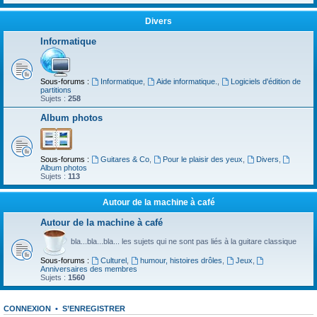
Divers
Informatique
Sous-forums :
Informatique
,
Aide informatique.
,
Logiciels d'édition de
partitions
Sujets :
258
Album photos
Sous-forums :
Guitares & Co
,
Pour le plaisir des yeux
,
Divers
,
Album photos
Sujets :
113
Autour de la machine à café
Autour de la machine à café
bla...bla...bla... les sujets qui ne sont pas liés à la guitare classique
Sous-forums :
Culturel
,
humour, histoires drôles
,
Jeux
,
Anniversaires des membres
Sujets :
1560
CONNEXION
•
S’ENREGISTRER