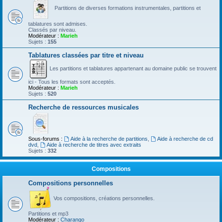
Partitions de diverses formations instrumentales, partitions et
tablatures sont admises.
Classés par niveau.
Modérateur :
Marieh
Sujets :
155
Tablatures classées par titre et niveau
Les partitions et tablatures appartenant au domaine public se trouvent
ici - Tous les formats sont acceptés.
Modérateur :
Marieh
Sujets :
520
Recherche de ressources musicales
Sous-forums :
Aide à la recherche de partitions
,
Aide à recherche de cd
dvd
,
Aide à recherche de titres avec extraits
Sujets :
332
Compositions
Compositions personnelles
Vos compositions, créations personnelles.
Partitions et mp3
Modérateur :
Charango