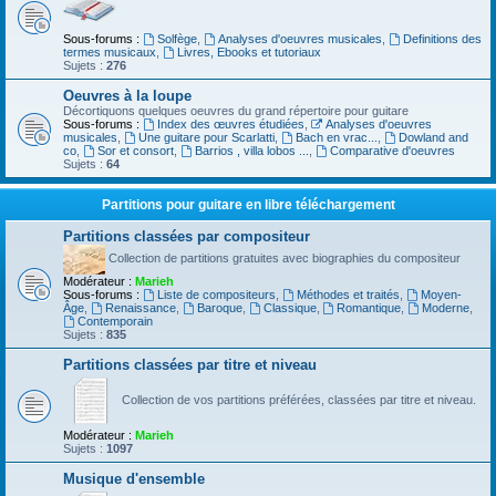
Sous-forums :
Solfège
,
Analyses d'oeuvres musicales
,
Definitions des
termes musicaux
,
Livres, Ebooks et tutoriaux
Sujets :
276
Oeuvres à la loupe
Décortiquons quelques oeuvres du grand répertoire pour guitare
Sous-forums :
Index des œuvres étudiées
,
Analyses d'oeuvres
musicales
,
Une guitare pour Scarlatti
,
Bach en vrac...
,
Dowland and
co
,
Sor et consort
,
Barrios , villa lobos ...
,
Comparative d'oeuvres
Sujets :
64
Partitions pour guitare en libre téléchargement
Partitions classées par compositeur
Collection de partitions gratuites avec biographies du compositeur
Modérateur :
Marieh
Sous-forums :
Liste de compositeurs
,
Méthodes et traités
,
Moyen-
Âge
,
Renaissance
,
Baroque
,
Classique
,
Romantique
,
Moderne
,
Contemporain
Sujets :
835
Partitions classées par titre et niveau
Collection de vos partitions préférées, classées par titre et niveau.
Modérateur :
Marieh
Sujets :
1097
Musique d'ensemble