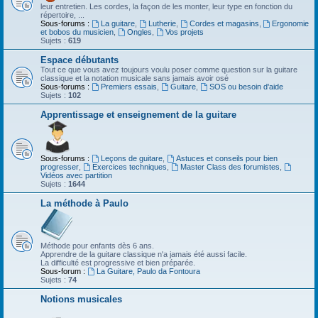
leur entretien. Les cordes, la façon de les monter, leur type en fonction du
répertoire, ...
Sous-forums :
La guitare
,
Lutherie
,
Cordes et magasins
,
Ergonomie
et bobos du musicien
,
Ongles
,
Vos projets
Sujets :
619
Espace débutants
Tout ce que vous avez toujours voulu poser comme question sur la guitare
classique et la notation musicale sans jamais avoir osé
Sous-forums :
Premiers essais
,
Guitare
,
SOS ou besoin d'aide
Sujets :
102
Apprentissage et enseignement de la guitare
Sous-forums :
Leçons de guitare
,
Astuces et conseils pour bien
progresser
,
Exercices techniques
,
Master Class des forumistes
,
Vidéos avec partition
Sujets :
1644
La méthode à Paulo
Méthode pour enfants dès 6 ans.
Apprendre de la guitare classique n'a jamais été aussi facile.
La difficulté est progressive et bien préparée.
Sous-forum :
La Guitare, Paulo da Fontoura
Sujets :
74
Notions musicales