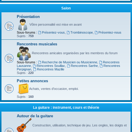
Salon
Présentation
Vôtre personnalité est mise en avant
Sous-forums :
Présentez-vous
,
Trombinoscope
,
Présentez-nous
Sujets :
759
Rencontres musicales
Rencontres amicales organisées par les membres du forum
Sous-forums :
Recherche de Musicien ou Musicienne
,
Rencontres
Lausanne
,
Rencontres Souillac
,
Rencontres Sarthe
,
Rencontres
Perpignan
,
Rencontres Mazille
Sujets :
220
Petites annonces
Achats, ventes d'occasion, emploi.
Sujets :
160
La guitare : instrument, cours et théorie
Autour de la guitare
Construction, utilisation, technique de jeu. Les ongles, les doigts et