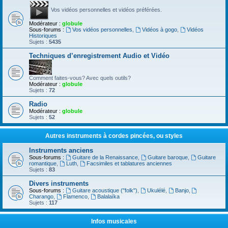
Vos vidéos personnelles et vidéos préférées.
Modérateur :
globule
Sous-forums :
Vos vidéos personnelles
,
Vidéos à gogo
,
Vidéos
Historiques
Sujets :
5435
Techniques d’enregistrement Audio et Vidéo
Comment faites-vous? Avec quels outils?
Modérateur :
globule
Sujets :
72
Radio
Modérateur :
globule
Sujets :
52
Autres instruments à cordes pincées, ou styles
Instruments anciens
Sous-forums :
Guitare de la Renaissance
,
Guitare baroque
,
Guitare
romantique
,
Luth
,
Facsimiles et tablatures anciennes
Sujets :
83
Divers instruments
Sous-forums :
Guitare acoustique ("folk")
,
Ukulélé
,
Banjo
,
Charango
,
Flamenco
,
Balalaïka
Sujets :
117
Infos musicales