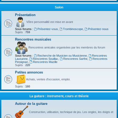
Salon
Présentation
Vôtre personnalité est mise en avant
Sous-forums :
Présentez-vous
,
Trombinoscope
,
Présentez-nous
Sujets :
759
Rencontres musicales
Rencontres amicales organisées par les membres du forum
Sous-forums :
Recherche de Musicien ou Musicienne
,
Rencontres
Lausanne
,
Rencontres Souillac
,
Rencontres Sarthe
,
Rencontres
Perpignan
,
Rencontres Mazille
Sujets :
220
Petites annonces
Achats, ventes d'occasion, emploi.
Sujets :
160
La guitare : instrument, cours et théorie
Autour de la guitare
Construction, utilisation, technique de jeu. Les ongles, les doigts et