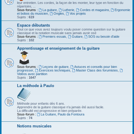
leur entretien. Les cordes, la façon de les monter, leur type en fonction du
répertoire, ...
Sous-forums :
La guitare
,
Lutherie
,
Cordes et magasins
,
Ergonomie
et bobos du musicien
,
Ongles
,
Vos projets
Sujets :
619
Espace débutants
Tout ce que vous avez toujours voulu poser comme question sur la guitare
classique et la notation musicale sans jamais avoir osé
Sous-forums :
Premiers essais
,
Guitare
,
SOS ou besoin d'aide
Sujets :
102
Apprentissage et enseignement de la guitare
Sous-forums :
Leçons de guitare
,
Astuces et conseils pour bien
progresser
,
Exercices techniques
,
Master Class des forumistes
,
Vidéos avec partition
Sujets :
1647
La méthode à Paulo
Méthode pour enfants dès 6 ans.
Apprendre de la guitare classique n'a jamais été aussi facile.
La difficulté est progressive et bien préparée.
Sous-forum :
La Guitare, Paulo da Fontoura
Sujets :
74
Notions musicales