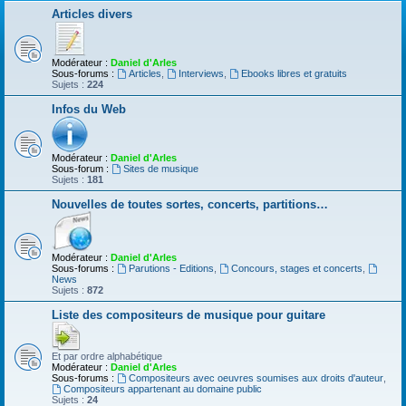
Articles divers
Modérateur :
Daniel d'Arles
Sous-forums :
Articles
,
Interviews
,
Ebooks libres et gratuits
Sujets :
224
Infos du Web
Modérateur :
Daniel d'Arles
Sous-forum :
Sites de musique
Sujets :
181
Nouvelles de toutes sortes, concerts, partitions…
Modérateur :
Daniel d'Arles
Sous-forums :
Parutions - Editions
,
Concours, stages et concerts
,
News
Sujets :
872
Liste des compositeurs de musique pour guitare
Et par ordre alphabétique
Modérateur :
Daniel d'Arles
Sous-forums :
Compositeurs avec oeuvres soumises aux droits d'auteur
,
Compositeurs appartenant au domaine public
Sujets :
24