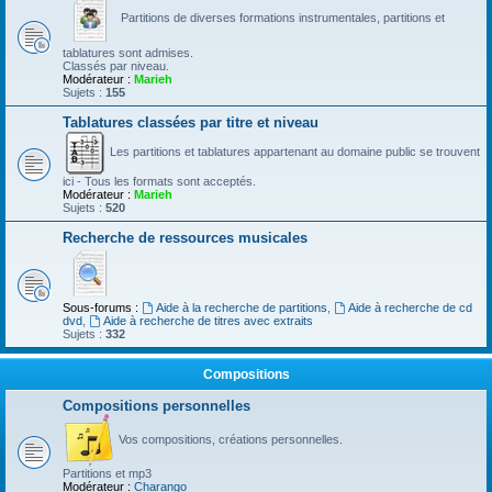
Partitions de diverses formations instrumentales, partitions et
tablatures sont admises.
Classés par niveau.
Modérateur :
Marieh
Sujets :
155
Tablatures classées par titre et niveau
Les partitions et tablatures appartenant au domaine public se trouvent
ici - Tous les formats sont acceptés.
Modérateur :
Marieh
Sujets :
520
Recherche de ressources musicales
Sous-forums :
Aide à la recherche de partitions
,
Aide à recherche de cd
dvd
,
Aide à recherche de titres avec extraits
Sujets :
332
Compositions
Compositions personnelles
Vos compositions, créations personnelles.
Partitions et mp3
Modérateur :
Charango