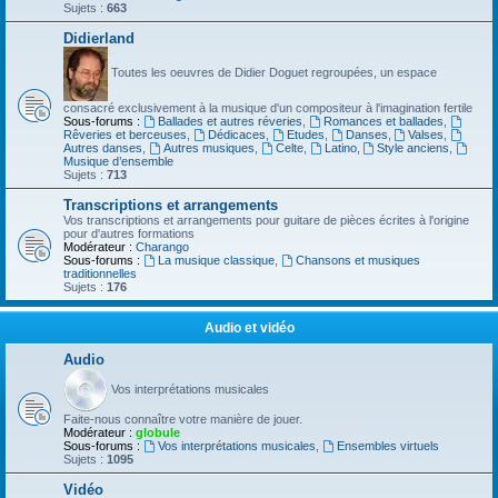
Sujets :
663
Didierland
Toutes les oeuvres de Didier Doguet regroupées, un espace
consacré exclusivement à la musique d'un compositeur à l'imagination fertile
Sous-forums :
Ballades et autres réveries
,
Romances et ballades
,
Rêveries et berceuses
,
Dédicaces
,
Etudes
,
Danses
,
Valses
,
Autres danses
,
Autres musiques
,
Celte
,
Latino
,
Style anciens
,
Musique d’ensemble
Sujets :
713
Transcriptions et arrangements
Vos transcriptions et arrangements pour guitare de pièces écrites à l'origine
pour d'autres formations
Modérateur :
Charango
Sous-forums :
La musique classique
,
Chansons et musiques
traditionnelles
Sujets :
176
Audio et vidéo
Audio
Vos interprétations musicales
Faite-nous connaître votre manière de jouer.
Modérateur :
globule
Sous-forums :
Vos interprétations musicales
,
Ensembles virtuels
Sujets :
1095
Vidéo