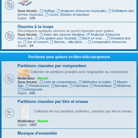
Sous-forums :
Solfège
,
Analyses d'oeuvres musicales
,
Definitions des
termes musicaux
,
Livres, Ebooks et tutoriaux
Sujets :
276
Oeuvres à la loupe
Décortiquons quelques oeuvres du grand répertoire pour guitare
Sous-forums :
Index des œuvres étudiées
,
Analyses d'oeuvres
musicales
,
Une guitare pour Scarlatti
,
Bach en vrac...
,
Dowland and
co
,
Sor et consort
,
Barrios , villa lobos ...
,
Comparative d'oeuvres
Sujets :
64
Partitions pour guitare en libre téléchargement
Partitions classées par compositeur
Collection de partitions gratuites avec biographies du compositeur
Modérateur :
Marieh
Sous-forums :
Liste de compositeurs
,
Méthodes et traités
,
Moyen-
Âge
,
Renaissance
,
Baroque
,
Classique
,
Romantique
,
Moderne
,
Contemporain
Sujets :
835
Partitions classées par titre et niveau
Collection de vos partitions préférées, classées par titre et niveau.
Modérateur :
Marieh
Sujets :
1097
Musique d'ensemble