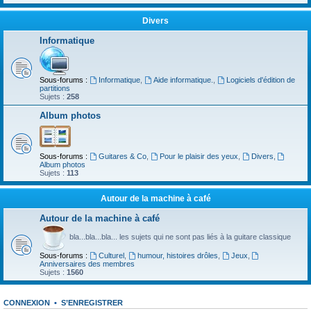
Divers
Informatique
Sous-forums :
Informatique
,
Aide informatique.
,
Logiciels d'édition de
partitions
Sujets :
258
Album photos
Sous-forums :
Guitares & Co
,
Pour le plaisir des yeux
,
Divers
,
Album photos
Sujets :
113
Autour de la machine à café
Autour de la machine à café
bla...bla...bla... les sujets qui ne sont pas liés à la guitare classique
Sous-forums :
Culturel
,
humour, histoires drôles
,
Jeux
,
Anniversaires des membres
Sujets :
1560
CONNEXION
•
S’ENREGISTRER