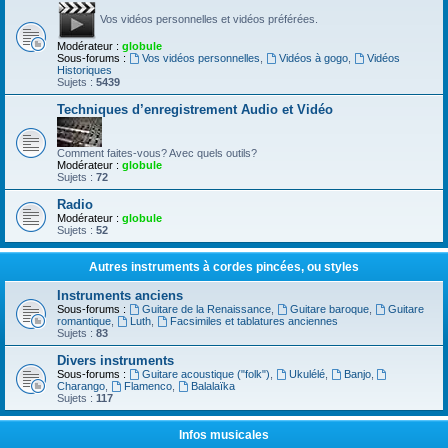
Vos vidéos personnelles et vidéos préférées.
Modérateur :
globule
Sous-forums :
Vos vidéos personnelles
,
Vidéos à gogo
,
Vidéos
Historiques
Sujets :
5439
Techniques d’enregistrement Audio et Vidéo
Comment faites-vous? Avec quels outils?
Modérateur :
globule
Sujets :
72
Radio
Modérateur :
globule
Sujets :
52
Autres instruments à cordes pincées, ou styles
Instruments anciens
Sous-forums :
Guitare de la Renaissance
,
Guitare baroque
,
Guitare
romantique
,
Luth
,
Facsimiles et tablatures anciennes
Sujets :
83
Divers instruments
Sous-forums :
Guitare acoustique ("folk")
,
Ukulélé
,
Banjo
,
Charango
,
Flamenco
,
Balalaïka
Sujets :
117
Infos musicales