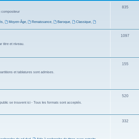
t
S
835
du compositeur
s
u
és
,
Moyen-Âge
,
Renaissance
,
Baroque
,
Classique
,
j
e
S
1097
t
u
 titre et niveau.
s
j
e
S
155
t
u
artitions et tablatures sont admises.
s
j
e
S
520
t
ublic se trouvent ici - Tous les formats sont acceptés.
u
s
j
e
S
332
t
u
s
j
 recherche de cd dvd
,
Aide à recherche de titres avec extraits