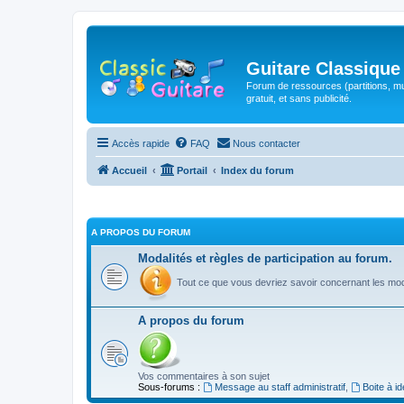
Guitare Classique
Forum de ressources (partitions, mu
gratuit, et sans publicité.
Accès rapide
FAQ
Nous contacter
Accueil
Portail
Index du forum
A PROPOS DU FORUM
Modalités et règles de participation au forum.
Tout ce que vous devriez savoir concernant les moda
A propos du forum
Vos commentaires à son sujet
Sous-forums :
Message au staff administratif
,
Boite à i