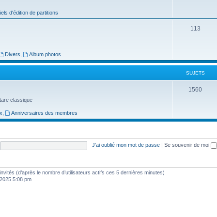
j
iels d'édition de partitions
e
S
113
t
u
s
j
Divers
,
Album photos
e
SUJETS
t
S
1560
s
uitare classique
u
x
,
Anniversaires des membres
j
e
t
J’ai oublié mon mot de passe
|
Se souvenir de moi
s
9 invités (d’après le nombre d’utilisateurs actifs ces 5 dernières minutes)
, 2025 5:08 pm