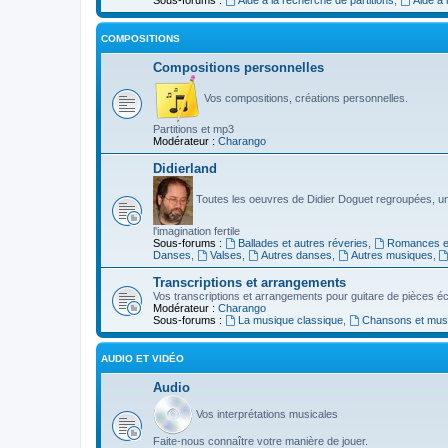
COMPOSITIONS
Compositions personnelles
Vos compositions, créations personnelles.
Partitions et mp3
Modérateur :
Charango
Didierland
Toutes les oeuvres de Didier Doguet regroupées, u
l'imagination fertile
Sous-forums :
Ballades et autres réveries
,
Romances et
Danses
,
Valses
,
Autres danses
,
Autres musiques
,
Transcriptions et arrangements
Vos transcriptions et arrangements pour guitare de pièces écr
Modérateur :
Charango
Sous-forums :
La musique classique
,
Chansons et musiq
AUDIO ET VIDÉO
Audio
Vos interprétations musicales
Faite-nous connaître votre manière de jouer.