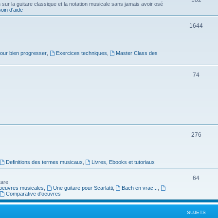
ur la guitare classique et la notation musicale sans jamais avoir osé
in d'aide
u
s
j
S
1644
e
u
t
j
pour bien progresser
,
Exercices techniques
,
Master Class des
s
e
S
74
t
u
s
j
e
t
S
276
s
u
j
Definitions des termes musicaux
,
Livres, Ebooks et tutoriaux
e
S
64
tare
t
oeuvres musicales
,
Une guitare pour Scarlatti
,
Bach en vrac...
,
u
Comparative d'oeuvres
s
j
SUJETS
e