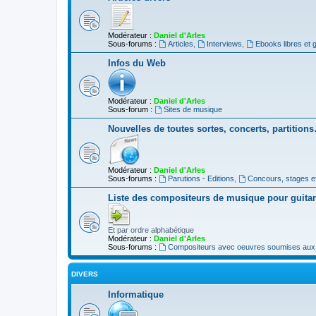
Modérateur :
Daniel d'Arles
Sous-forums :
Articles
,
Interviews
,
Ebooks libres et g
Infos du Web
Modérateur :
Daniel d'Arles
Sous-forum :
Sites de musique
Nouvelles de toutes sortes, concerts, partition
Modérateur :
Daniel d'Arles
Sous-forums :
Parutions - Editions
,
Concours, stages e
Liste des compositeurs de musique pour guita
Et par ordre alphabétique
Modérateur :
Daniel d'Arles
Sous-forums :
Compositeurs avec oeuvres soumises aux d
DIVERS
Informatique