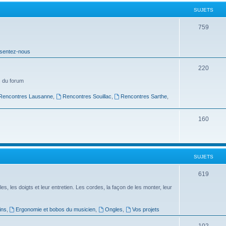
t
SUJETS
s
S
759
u
sentez-nous
j
e
S
220
t
u
 du forum
s
j
Rencontres Lausanne
,
Rencontres Souillac
,
Rencontres Sarthe
,
e
S
160
t
u
s
j
SUJETS
e
t
S
619
s
u
es, les doigts et leur entretien. Les cordes, la façon de les monter, leur
j
ins
,
Ergonomie et bobos du musicien
,
Ongles
,
Vos projets
e
S
102
t