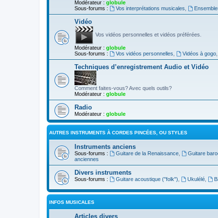
Modérateur :
globule
Sous-forums :
Vos interprétations musicales
,
Ensembles
Vidéo
Vos vidéos personnelles et vidéos préférées.
Modérateur :
globule
Sous-forums :
Vos vidéos personnelles
,
Vidéos à gogo
Techniques d’enregistrement Audio et Vidéo
Comment faites-vous? Avec quels outils?
Modérateur :
globule
Radio
Modérateur :
globule
AUTRES INSTRUMENTS À CORDES PINCÉES, OU STYLES
Instruments anciens
Sous-forums :
Guitare de la Renaissance
,
Guitare bar
anciennes
Divers instruments
Sous-forums :
Guitare acoustique ("folk")
,
Ukulélé
,
B
INFOS MUSICALES
Articles divers