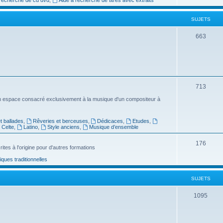
e
SUJETS
t
s
S
663
u
j
e
S
713
t
u
n espace consacré exclusivement à la musique d'un compositeur à
s
j
 ballades
,
Rêveries et berceuses
,
Dédicaces
,
Etudes
,
e
Celte
,
Latino
,
Style anciens
,
Musique d’ensemble
t
S
176
ites à l'origine pour d'autres formations
s
u
ues traditionnelles
j
SUJETS
e
t
S
1095
s
u
j