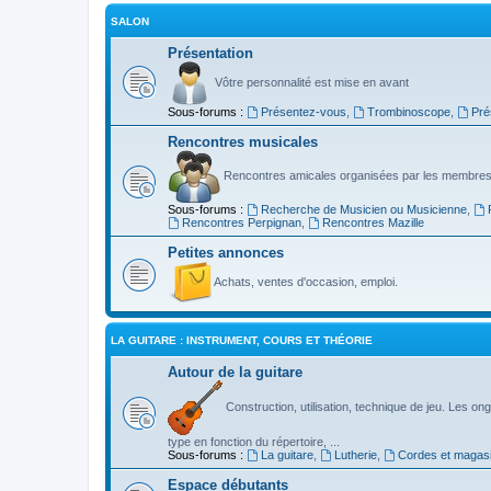
SALON
Présentation
Vôtre personnalité est mise en avant
Sous-forums :
Présentez-vous
,
Trombinoscope
,
Pré
Rencontres musicales
Rencontres amicales organisées par les membres
Sous-forums :
Recherche de Musicien ou Musicienne
,
Rencontres Perpignan
,
Rencontres Mazille
Petites annonces
Achats, ventes d'occasion, emploi.
LA GUITARE : INSTRUMENT, COURS ET THÉORIE
Autour de la guitare
Construction, utilisation, technique de jeu. Les ongl
type en fonction du répertoire, ...
Sous-forums :
La guitare
,
Lutherie
,
Cordes et magas
Espace débutants