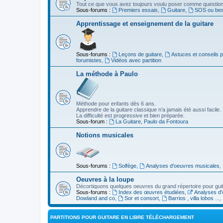
Tout ce que vous avez toujours voulu poser comme question s
Sous-forums :
Premiers essais
,
Guitare
,
SOS ou beso
Apprentissage et enseignement de la guitare
Sous-forums :
Leçons de guitare
,
Astuces et conseils 
forumistes
,
Vidéos avec partition
La méthode à Paulo
Méthode pour enfants dès 6 ans.
Apprendre de la guitare classique n'a jamais été aussi facile.
La difficulté est progressive et bien préparée.
Sous-forum :
La Guitare, Paulo da Fontoura
Notions musicales
Sous-forums :
Solfège
,
Analyses d'oeuvres musicales
,
Oeuvres à la loupe
Décortiquons quelques oeuvres du grand répertoire pour gui
Sous-forums :
Index des œuvres étudiées
,
Analyses d'
Dowland and co
,
Sor et consort
,
Barrios , villa lobos ...
,
PARTITIONS POUR GUITARE EN LIBRE TÉLÉCHARGEMENT