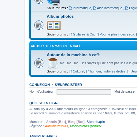
Sous-forums :
Informatique
,
Aide informatique.
,
Logic
Album photos
Sous-forums :
Guitares & Co
,
Pour le plaisir des yeux
,
AUTOUR DE LA MACHINE À CAFÉ
Autour de la machine à café
bla...bla...bla... les sujets qui ne sont pas liés à la g
Sous-forums :
Culturel
,
humour, histoires drôles
,
Jeu
CONNEXION
•
S’ENREGISTRER
Nom d’utilisateur :
Mot de passe :
QUI EST EN LIGNE
Au total il y a
2002
utilisateurs en ligne : 3 enregistrés, 0 invisible et 199
Le record du nombre d’utilisateurs en ligne est de
10992
, le mer. oct. 08
Membres :
Ahrefs [Bot]
,
Bing [Bot]
,
Silentchaplin
Légende :
Administrateurs
,
Modérateurs globaux
ANNIVERSAIRES