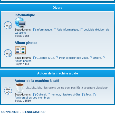
Divers
Informatique
Sous-forums :
Informatique
,
Aide informatique.
,
Logiciels d'édition de
partitions
Sujets :
258
Album photos
Sous-forums :
Guitares & Co
,
Pour le plaisir des yeux
,
Divers
,
Album photos
Sujets :
113
Autour de la machine à café
Autour de la machine à café
bla...bla...bla... les sujets qui ne sont pas liés à la guitare classique
Sous-forums :
Culturel
,
humour, histoires drôles
,
Jeux
,
Anniversaires des membres
Sujets :
1560
CONNEXION
•
S’ENREGISTRER