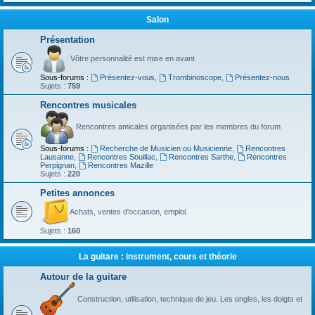
Salon
Présentation
Vôtre personnalité est mise en avant
Sous-forums :
Présentez-vous
,
Trombinoscope
,
Présentez-nous
Sujets :
759
Rencontres musicales
Rencontres amicales organisées par les membres du forum
Sous-forums :
Recherche de Musicien ou Musicienne
,
Rencontres
Lausanne
,
Rencontres Souillac
,
Rencontres Sarthe
,
Rencontres
Perpignan
,
Rencontres Mazille
Sujets :
220
Petites annonces
Achats, ventes d'occasion, emploi.
Sujets :
160
La guitare : instrument, cours et théorie
Autour de la guitare
Construction, utilisation, technique de jeu. Les ongles, les doigts et