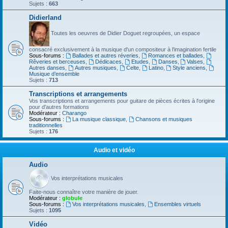
Sujets :
663
Didierland
Toutes les oeuvres de Didier Doguet regroupées, un espace
consacré exclusivement à la musique d'un compositeur à l'imagination fertile
Sous-forums :
Ballades et autres réveries
,
Romances et ballades
,
Rêveries et berceuses
,
Dédicaces
,
Etudes
,
Danses
,
Valses
,
Autres danses
,
Autres musiques
,
Celte
,
Latino
,
Style anciens
,
Musique d’ensemble
Sujets :
713
Transcriptions et arrangements
Vos transcriptions et arrangements pour guitare de pièces écrites à l'origine
pour d'autres formations
Modérateur :
Charango
Sous-forums :
La musique classique
,
Chansons et musiques
traditionnelles
Sujets :
176
Audio et vidéo
Audio
Vos interprétations musicales
Faite-nous connaître votre manière de jouer.
Modérateur :
globule
Sous-forums :
Vos interprétations musicales
,
Ensembles virtuels
Sujets :
1095
Vidéo