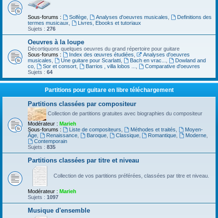
Sous-forums :
Solfège
,
Analyses d'oeuvres musicales
,
Definitions des
termes musicaux
,
Livres, Ebooks et tutoriaux
Sujets :
276
Oeuvres à la loupe
Décortiquons quelques oeuvres du grand répertoire pour guitare
Sous-forums :
Index des œuvres étudiées
,
Analyses d'oeuvres
musicales
,
Une guitare pour Scarlatti
,
Bach en vrac...
,
Dowland and
co
,
Sor et consort
,
Barrios , villa lobos ...
,
Comparative d'oeuvres
Sujets :
64
Partitions pour guitare en libre téléchargement
Partitions classées par compositeur
Collection de partitions gratuites avec biographies du compositeur
Modérateur :
Marieh
Sous-forums :
Liste de compositeurs
,
Méthodes et traités
,
Moyen-
Âge
,
Renaissance
,
Baroque
,
Classique
,
Romantique
,
Moderne
,
Contemporain
Sujets :
835
Partitions classées par titre et niveau
Collection de vos partitions préférées, classées par titre et niveau.
Modérateur :
Marieh
Sujets :
1097
Musique d'ensemble