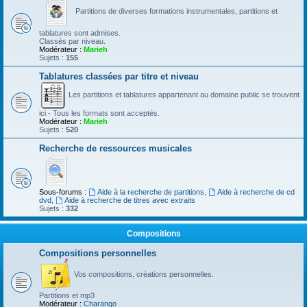
Partitions de diverses formations instrumentales, partitions et
tablatures sont admises.
Classés par niveau.
Modérateur :
Marieh
Sujets :
155
Tablatures classées par titre et niveau
Les partitions et tablatures appartenant au domaine public se trouvent
ici - Tous les formats sont acceptés.
Modérateur :
Marieh
Sujets :
520
Recherche de ressources musicales
Sous-forums :
Aide à la recherche de partitions
,
Aide à recherche de cd
dvd
,
Aide à recherche de titres avec extraits
Sujets :
332
Compositions
Compositions personnelles
Vos compositions, créations personnelles.
Partitions et mp3
Modérateur :
Charango