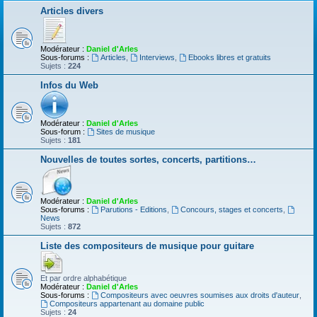
Articles divers
Modérateur :
Daniel d'Arles
Sous-forums :
Articles
,
Interviews
,
Ebooks libres et gratuits
Sujets :
224
Infos du Web
Modérateur :
Daniel d'Arles
Sous-forum :
Sites de musique
Sujets :
181
Nouvelles de toutes sortes, concerts, partitions…
Modérateur :
Daniel d'Arles
Sous-forums :
Parutions - Editions
,
Concours, stages et concerts
,
News
Sujets :
872
Liste des compositeurs de musique pour guitare
Et par ordre alphabétique
Modérateur :
Daniel d'Arles
Sous-forums :
Compositeurs avec oeuvres soumises aux droits d'auteur
,
Compositeurs appartenant au domaine public
Sujets :
24