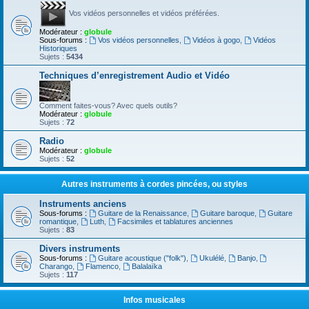
Vos vidéos personnelles et vidéos préférées.
Modérateur :
globule
Sous-forums :
Vos vidéos personnelles
,
Vidéos à gogo
,
Vidéos
Historiques
Sujets :
5434
Techniques d’enregistrement Audio et Vidéo
Comment faites-vous? Avec quels outils?
Modérateur :
globule
Sujets :
72
Radio
Modérateur :
globule
Sujets :
52
Autres instruments à cordes pincées, ou styles
Instruments anciens
Sous-forums :
Guitare de la Renaissance
,
Guitare baroque
,
Guitare
romantique
,
Luth
,
Facsimiles et tablatures anciennes
Sujets :
83
Divers instruments
Sous-forums :
Guitare acoustique ("folk")
,
Ukulélé
,
Banjo
,
Charango
,
Flamenco
,
Balalaïka
Sujets :
117
Infos musicales