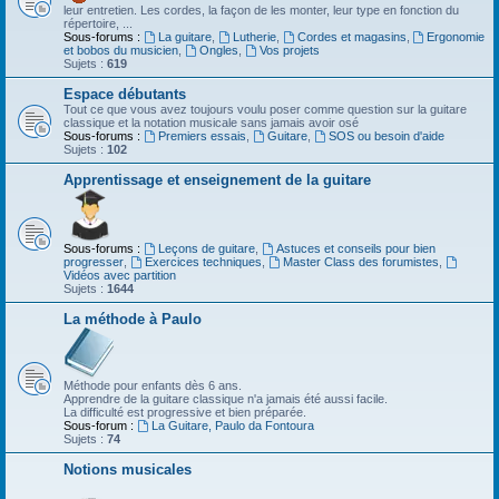
leur entretien. Les cordes, la façon de les monter, leur type en fonction du
répertoire, ...
Sous-forums :
La guitare
,
Lutherie
,
Cordes et magasins
,
Ergonomie
et bobos du musicien
,
Ongles
,
Vos projets
Sujets :
619
Espace débutants
Tout ce que vous avez toujours voulu poser comme question sur la guitare
classique et la notation musicale sans jamais avoir osé
Sous-forums :
Premiers essais
,
Guitare
,
SOS ou besoin d'aide
Sujets :
102
Apprentissage et enseignement de la guitare
Sous-forums :
Leçons de guitare
,
Astuces et conseils pour bien
progresser
,
Exercices techniques
,
Master Class des forumistes
,
Vidéos avec partition
Sujets :
1644
La méthode à Paulo
Méthode pour enfants dès 6 ans.
Apprendre de la guitare classique n'a jamais été aussi facile.
La difficulté est progressive et bien préparée.
Sous-forum :
La Guitare, Paulo da Fontoura
Sujets :
74
Notions musicales