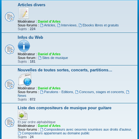
Articles divers
Modérateur :
Daniel d'Arles
Sous-forums :
Articles
,
Interviews
,
Ebooks libres et gratuits
Sujets :
224
Infos du Web
Modérateur :
Daniel d'Arles
Sous-forum :
Sites de musique
Sujets :
181
Nouvelles de toutes sortes, concerts, partitions…
Modérateur :
Daniel d'Arles
Sous-forums :
Parutions - Editions
,
Concours, stages et concerts
,
News
Sujets :
872
Liste des compositeurs de musique pour guitare
Et par ordre alphabétique
Modérateur :
Daniel d'Arles
Sous-forums :
Compositeurs avec oeuvres soumises aux droits d'auteur
,
Compositeurs appartenant au domaine public
Sujets :
24