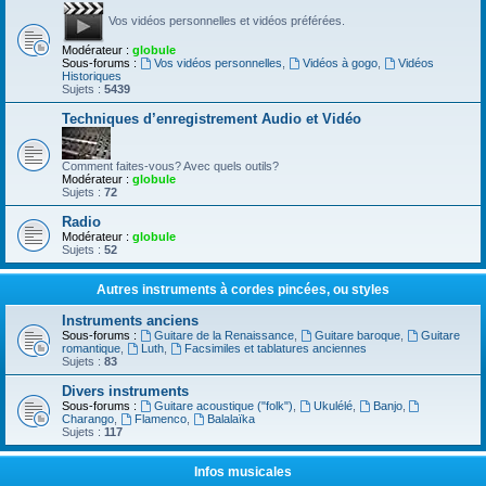
Vos vidéos personnelles et vidéos préférées.
Modérateur :
globule
Sous-forums :
Vos vidéos personnelles
,
Vidéos à gogo
,
Vidéos
Historiques
Sujets :
5439
Techniques d’enregistrement Audio et Vidéo
Comment faites-vous? Avec quels outils?
Modérateur :
globule
Sujets :
72
Radio
Modérateur :
globule
Sujets :
52
Autres instruments à cordes pincées, ou styles
Instruments anciens
Sous-forums :
Guitare de la Renaissance
,
Guitare baroque
,
Guitare
romantique
,
Luth
,
Facsimiles et tablatures anciennes
Sujets :
83
Divers instruments
Sous-forums :
Guitare acoustique ("folk")
,
Ukulélé
,
Banjo
,
Charango
,
Flamenco
,
Balalaïka
Sujets :
117
Infos musicales