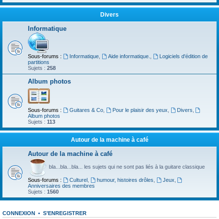
Divers
Informatique
Sous-forums :
Informatique
,
Aide informatique.
,
Logiciels d'édition de
partitions
Sujets :
258
Album photos
Sous-forums :
Guitares & Co
,
Pour le plaisir des yeux
,
Divers
,
Album photos
Sujets :
113
Autour de la machine à café
Autour de la machine à café
bla...bla...bla... les sujets qui ne sont pas liés à la guitare classique
Sous-forums :
Culturel
,
humour, histoires drôles
,
Jeux
,
Anniversaires des membres
Sujets :
1560
CONNEXION
•
S’ENREGISTRER