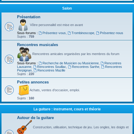
Salon
Présentation
Vôtre personnalité est mise en avant
Sous-forums :
Présentez-vous
,
Trombinoscope
,
Présentez-nous
Sujets :
759
Rencontres musicales
Rencontres amicales organisées par les membres du forum
Sous-forums :
Recherche de Musicien ou Musicienne
,
Rencontres
Lausanne
,
Rencontres Souillac
,
Rencontres Sarthe
,
Rencontres
Perpignan
,
Rencontres Mazille
Sujets :
220
Petites annonces
Achats, ventes d'occasion, emploi.
Sujets :
160
La guitare : instrument, cours et théorie
Autour de la guitare
Construction, utilisation, technique de jeu. Les ongles, les doigts et