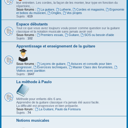
leur entretien. Les cordes, la façon de les monter, leur type en fonction du
répertoire, ...
Sous-forums :
La guitare
,
Lutherie
,
Cordes et magasins
,
Ergonomie
et bobos du musicien
,
Ongles
,
Vos projets
Sujets :
619
Espace débutants
Tout ce que vous avez toujours voulu poser comme question sur la guitare
classique et la notation musicale sans jamais avoir osé
Sous-forums :
Premiers essais
,
Guitare
,
SOS ou besoin d'aide
Sujets :
102
Apprentissage et enseignement de la guitare
Sous-forums :
Leçons de guitare
,
Astuces et conseils pour bien
progresser
,
Exercices techniques
,
Master Class des forumistes
,
Vidéos avec partition
Sujets :
1647
La méthode à Paulo
Méthode pour enfants dès 6 ans.
Apprendre de la guitare classique n'a jamais été aussi facile.
La difficulté est progressive et bien préparée.
Sous-forum :
La Guitare, Paulo da Fontoura
Sujets :
74
Notions musicales