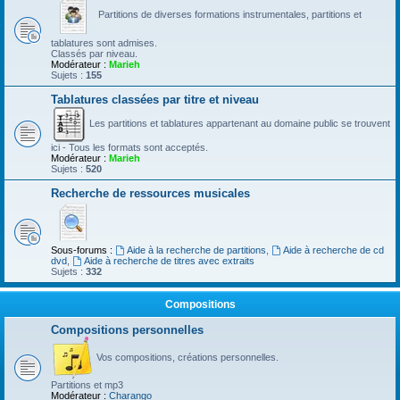
Partitions de diverses formations instrumentales, partitions et
tablatures sont admises.
Classés par niveau.
Modérateur :
Marieh
Sujets :
155
Tablatures classées par titre et niveau
Les partitions et tablatures appartenant au domaine public se trouvent
ici - Tous les formats sont acceptés.
Modérateur :
Marieh
Sujets :
520
Recherche de ressources musicales
Sous-forums :
Aide à la recherche de partitions
,
Aide à recherche de cd
dvd
,
Aide à recherche de titres avec extraits
Sujets :
332
Compositions
Compositions personnelles
Vos compositions, créations personnelles.
Partitions et mp3
Modérateur :
Charango