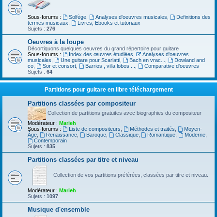
Sous-forums :
Solfège
,
Analyses d'oeuvres musicales
,
Definitions des
termes musicaux
,
Livres, Ebooks et tutoriaux
Sujets :
276
Oeuvres à la loupe
Décortiquons quelques oeuvres du grand répertoire pour guitare
Sous-forums :
Index des œuvres étudiées
,
Analyses d'oeuvres
musicales
,
Une guitare pour Scarlatti
,
Bach en vrac...
,
Dowland and
co
,
Sor et consort
,
Barrios , villa lobos ...
,
Comparative d'oeuvres
Sujets :
64
Partitions pour guitare en libre téléchargement
Partitions classées par compositeur
Collection de partitions gratuites avec biographies du compositeur
Modérateur :
Marieh
Sous-forums :
Liste de compositeurs
,
Méthodes et traités
,
Moyen-
Âge
,
Renaissance
,
Baroque
,
Classique
,
Romantique
,
Moderne
,
Contemporain
Sujets :
835
Partitions classées par titre et niveau
Collection de vos partitions préférées, classées par titre et niveau.
Modérateur :
Marieh
Sujets :
1097
Musique d'ensemble