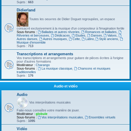
Sujets :
663
Didierland
Toutes les oeuvres de Didier Doguet regroupées, un espace
consacré exclusivement à la musique d'un compositeur à l'imagination fertile
Sous-forums :
Ballades et autres réveries
,
Romances et ballades
,
Rêveries et berceuses
,
Dédicaces
,
Etudes
,
Danses
,
Valses
,
Autres danses
,
Autres musiques
,
Celte
,
Latino
,
Style anciens
,
Musique d’ensemble
Sujets :
713
Transcriptions et arrangements
Vos transcriptions et arrangements pour guitare de pièces écrites à l'origine
pour d'autres formations
Modérateur :
Charango
Sous-forums :
La musique classique
,
Chansons et musiques
traditionnelles
Sujets :
176
Audio et vidéo
Audio
Vos interprétations musicales
Faite-nous connaître votre manière de jouer.
Modérateur :
globule
Sous-forums :
Vos interprétations musicales
,
Ensembles virtuels
Sujets :
1095
Vidéo