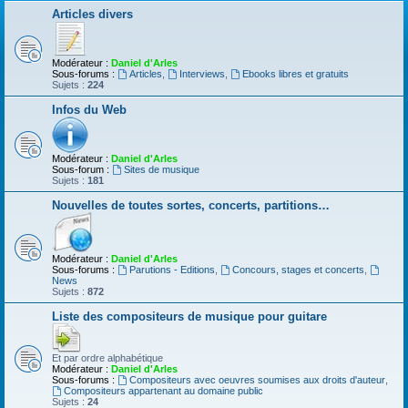
Articles divers
Modérateur :
Daniel d'Arles
Sous-forums :
Articles
,
Interviews
,
Ebooks libres et gratuits
Sujets :
224
Infos du Web
Modérateur :
Daniel d'Arles
Sous-forum :
Sites de musique
Sujets :
181
Nouvelles de toutes sortes, concerts, partitions…
Modérateur :
Daniel d'Arles
Sous-forums :
Parutions - Editions
,
Concours, stages et concerts
,
News
Sujets :
872
Liste des compositeurs de musique pour guitare
Et par ordre alphabétique
Modérateur :
Daniel d'Arles
Sous-forums :
Compositeurs avec oeuvres soumises aux droits d'auteur
,
Compositeurs appartenant au domaine public
Sujets :
24