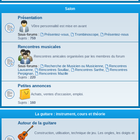
Salon
Présentation
Vôtre personnalité est mise en avant
Sous-forums :
Présentez-vous
,
Trombinoscope
,
Présentez-nous
Sujets :
759
Rencontres musicales
Rencontres amicales organisées par les membres du forum
Sous-forums :
Recherche de Musicien ou Musicienne
,
Rencontres
Lausanne
,
Rencontres Souillac
,
Rencontres Sarthe
,
Rencontres
Perpignan
,
Rencontres Mazille
Sujets :
220
Petites annonces
Achats, ventes d'occasion, emploi.
Sujets :
160
La guitare : instrument, cours et théorie
Autour de la guitare
Construction, utilisation, technique de jeu. Les ongles, les doigts et