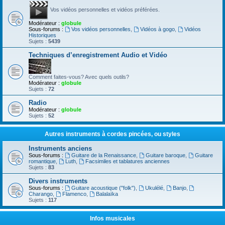
Vos vidéos personnelles et vidéos préférées.
Modérateur :
globule
Sous-forums :
Vos vidéos personnelles
,
Vidéos à gogo
,
Vidéos
Historiques
Sujets :
5439
Techniques d’enregistrement Audio et Vidéo
Comment faites-vous? Avec quels outils?
Modérateur :
globule
Sujets :
72
Radio
Modérateur :
globule
Sujets :
52
Autres instruments à cordes pincées, ou styles
Instruments anciens
Sous-forums :
Guitare de la Renaissance
,
Guitare baroque
,
Guitare
romantique
,
Luth
,
Facsimiles et tablatures anciennes
Sujets :
83
Divers instruments
Sous-forums :
Guitare acoustique ("folk")
,
Ukulélé
,
Banjo
,
Charango
,
Flamenco
,
Balalaïka
Sujets :
117
Infos musicales