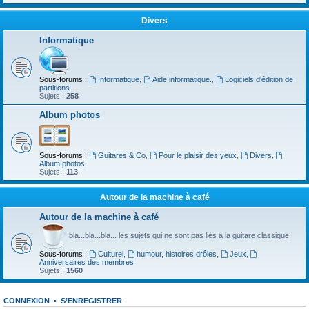
Divers
Informatique
Sous-forums :
Informatique
,
Aide informatique.
,
Logiciels d'édition de
partitions
Sujets :
258
Album photos
Sous-forums :
Guitares & Co
,
Pour le plaisir des yeux
,
Divers
,
Album photos
Sujets :
113
Autour de la machine à café
Autour de la machine à café
bla...bla...bla... les sujets qui ne sont pas liés à la guitare classique
Sous-forums :
Culturel
,
humour, histoires drôles
,
Jeux
,
Anniversaires des membres
Sujets :
1560
CONNEXION
•
S’ENREGISTRER