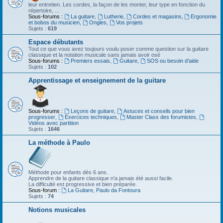
leur entretien. Les cordes, la façon de les monter, leur type en fonction du
répertoire, ...
Sous-forums :
La guitare
,
Lutherie
,
Cordes et magasins
,
Ergonomie
et bobos du musicien
,
Ongles
,
Vos projets
Sujets :
619
Espace débutants
Tout ce que vous avez toujours voulu poser comme question sur la guitare
classique et la notation musicale sans jamais avoir osé
Sous-forums :
Premiers essais
,
Guitare
,
SOS ou besoin d'aide
Sujets :
102
Apprentissage et enseignement de la guitare
Sous-forums :
Leçons de guitare
,
Astuces et conseils pour bien
progresser
,
Exercices techniques
,
Master Class des forumistes
,
Vidéos avec partition
Sujets :
1646
La méthode à Paulo
Méthode pour enfants dès 6 ans.
Apprendre de la guitare classique n'a jamais été aussi facile.
La difficulté est progressive et bien préparée.
Sous-forum :
La Guitare, Paulo da Fontoura
Sujets :
74
Notions musicales