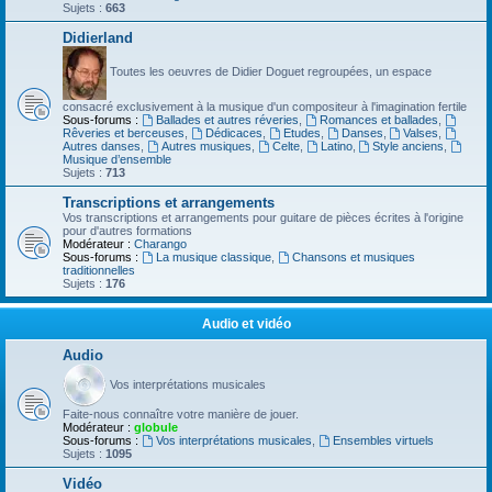
Sujets :
663
Didierland
Toutes les oeuvres de Didier Doguet regroupées, un espace
consacré exclusivement à la musique d'un compositeur à l'imagination fertile
Sous-forums :
Ballades et autres réveries
,
Romances et ballades
,
Rêveries et berceuses
,
Dédicaces
,
Etudes
,
Danses
,
Valses
,
Autres danses
,
Autres musiques
,
Celte
,
Latino
,
Style anciens
,
Musique d’ensemble
Sujets :
713
Transcriptions et arrangements
Vos transcriptions et arrangements pour guitare de pièces écrites à l'origine
pour d'autres formations
Modérateur :
Charango
Sous-forums :
La musique classique
,
Chansons et musiques
traditionnelles
Sujets :
176
Audio et vidéo
Audio
Vos interprétations musicales
Faite-nous connaître votre manière de jouer.
Modérateur :
globule
Sous-forums :
Vos interprétations musicales
,
Ensembles virtuels
Sujets :
1095
Vidéo