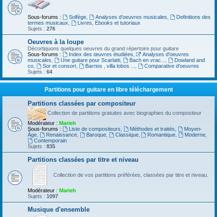
Sous-forums :
Solfège
,
Analyses d'oeuvres musicales
,
Definitions des
termes musicaux
,
Livres, Ebooks et tutoriaux
Sujets :
276
Oeuvres à la loupe
Décortiquons quelques oeuvres du grand répertoire pour guitare
Sous-forums :
Index des œuvres étudiées
,
Analyses d'oeuvres
musicales
,
Une guitare pour Scarlatti
,
Bach en vrac...
,
Dowland and
co
,
Sor et consort
,
Barrios , villa lobos ...
,
Comparative d'oeuvres
Sujets :
64
Partitions pour guitare en libre téléchargement
Partitions classées par compositeur
Collection de partitions gratuites avec biographies du compositeur
Modérateur :
Marieh
Sous-forums :
Liste de compositeurs
,
Méthodes et traités
,
Moyen-
Âge
,
Renaissance
,
Baroque
,
Classique
,
Romantique
,
Moderne
,
Contemporain
Sujets :
835
Partitions classées par titre et niveau
Collection de vos partitions préférées, classées par titre et niveau.
Modérateur :
Marieh
Sujets :
1097
Musique d'ensemble