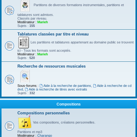
Partitions de diverses formations instrumentales, partitions et
tablatures sont admises.
Classés par niveau.
Modérateur :
Marieh
Sujets :
155
Tablatures classées par titre et niveau
Les partitions et tablatures appartenant au domaine public se trouvent
ici - Tous les formats sont acceptés.
Modérateur :
Marieh
Sujets :
520
Recherche de ressources musicales
Sous-forums :
Aide à la recherche de partitions
,
Aide à recherche de cd
dvd
,
Aide à recherche de titres avec extraits
Sujets :
332
Compositions
Compositions personnelles
Vos compositions, créations personnelles.
Partitions et mp3
Modérateur :
Charango