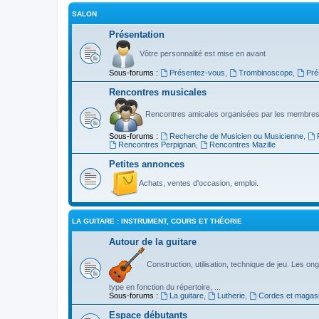
SALON
Présentation
Vôtre personnalité est mise en avant
Sous-forums :
Présentez-vous
,
Trombinoscope
,
Pré
Rencontres musicales
Rencontres amicales organisées par les membres
Sous-forums :
Recherche de Musicien ou Musicienne
,
Rencontres Perpignan
,
Rencontres Mazille
Petites annonces
Achats, ventes d'occasion, emploi.
LA GUITARE : INSTRUMENT, COURS ET THÉORIE
Autour de la guitare
Construction, utilisation, technique de jeu. Les ongl
type en fonction du répertoire, ...
Sous-forums :
La guitare
,
Lutherie
,
Cordes et magas
Espace débutants