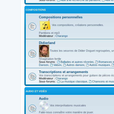
COMPOSITIONS
Compositions personnelles
Vos compositions, créations personnelles.
Partitions et mp3
Modérateur :
Charango
Didierland
Toutes les oeuvres de Didier Doguet regroupées, u
l'imagination fertile
Sous-forums :
Ballades et autres réveries
,
Romances et
Danses
,
Valses
,
Autres danses
,
Autres musiques
,
Transcriptions et arrangements
Vos transcriptions et arrangements pour guitare de pièces écr
Modérateur :
Charango
Sous-forums :
La musique classique
,
Chansons et musiq
AUDIO ET VIDÉO
Audio
Vos interprétations musicales
Faite-nous connaître votre manière de jouer.