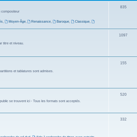
t
S
835
du compositeur
s
u
és
,
Moyen-Âge
,
Renaissance
,
Baroque
,
Classique
,
j
e
S
1097
t
u
 titre et niveau.
s
j
e
S
155
t
u
artitions et tablatures sont admises.
s
j
e
S
520
t
ublic se trouvent ici - Tous les formats sont acceptés.
u
s
j
e
S
332
t
u
s
j
 recherche de cd dvd
,
Aide à recherche de titres avec extraits