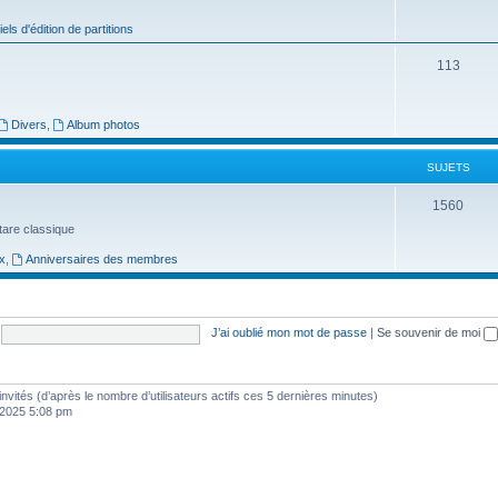
j
iels d'édition de partitions
e
S
113
t
u
s
j
Divers
,
Album photos
e
SUJETS
t
S
1560
s
uitare classique
u
x
,
Anniversaires des membres
j
e
t
J’ai oublié mon mot de passe
|
Se souvenir de moi
s
8 invités (d’après le nombre d’utilisateurs actifs ces 5 dernières minutes)
, 2025 5:08 pm