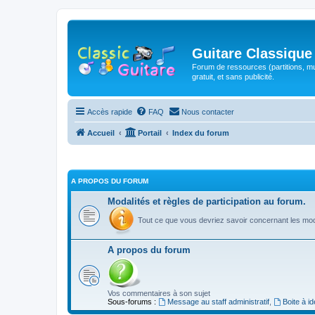
Guitare Classique
Forum de ressources (partitions, mu
gratuit, et sans publicité.
Accès rapide
FAQ
Nous contacter
Accueil
Portail
Index du forum
A PROPOS DU FORUM
Modalités et règles de participation au forum.
Tout ce que vous devriez savoir concernant les moda
A propos du forum
Vos commentaires à son sujet
Sous-forums :
Message au staff administratif
,
Boite à i