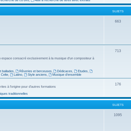
e
SUJETS
t
s
S
663
u
j
e
S
713
t
u
n espace consacré exclusivement à la musique d'un compositeur à
s
j
 ballades
,
Rêveries et berceuses
,
Dédicaces
,
Etudes
,
e
Celte
,
Latino
,
Style anciens
,
Musique d’ensemble
t
S
176
ites à l'origine pour d'autres formations
s
u
ues traditionnelles
j
SUJETS
e
t
S
1095
s
u
j