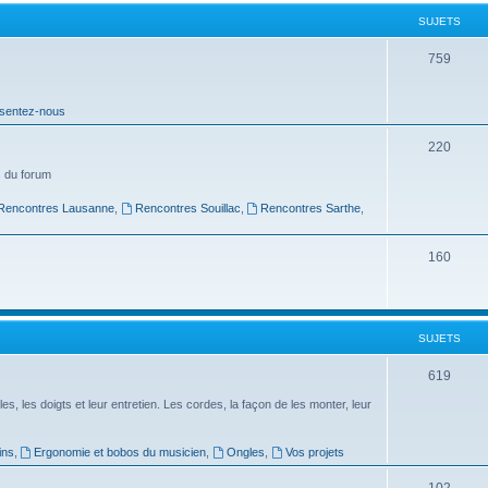
t
SUJETS
s
S
759
u
sentez-nous
j
e
S
220
t
u
 du forum
s
j
Rencontres Lausanne
,
Rencontres Souillac
,
Rencontres Sarthe
,
e
S
160
t
u
s
j
SUJETS
e
t
S
619
s
u
es, les doigts et leur entretien. Les cordes, la façon de les monter, leur
j
ins
,
Ergonomie et bobos du musicien
,
Ongles
,
Vos projets
e
S
102
t