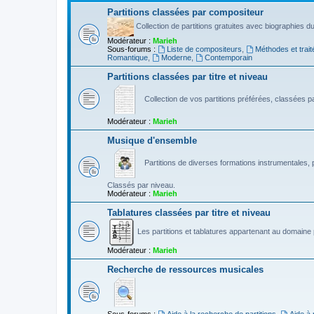
Partitions classées par compositeur
Collection de partitions gratuites avec biographies 
Modérateur :
Marieh
Sous-forums :
Liste de compositeurs
,
Méthodes et trait
Romantique
,
Moderne
,
Contemporain
Partitions classées par titre et niveau
Collection de vos partitions préférées, classées par
Modérateur :
Marieh
Musique d'ensemble
Partitions de diverses formations instrumentales, p
Classés par niveau.
Modérateur :
Marieh
Tablatures classées par titre et niveau
Les partitions et tablatures appartenant au domaine p
Modérateur :
Marieh
Recherche de ressources musicales
Sous-forums :
Aide à la recherche de partitions
,
Aide à