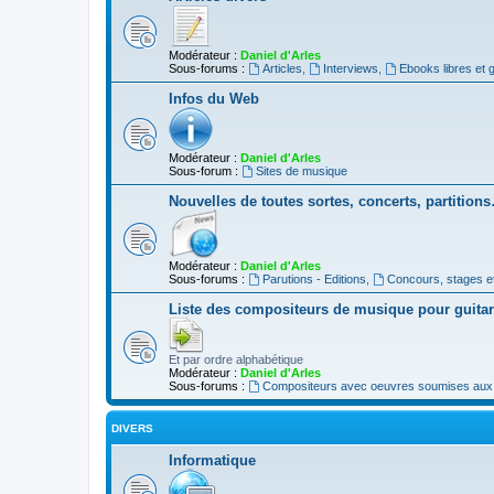
Modérateur :
Daniel d'Arles
Sous-forums :
Articles
,
Interviews
,
Ebooks libres et g
Infos du Web
Modérateur :
Daniel d'Arles
Sous-forum :
Sites de musique
Nouvelles de toutes sortes, concerts, partition
Modérateur :
Daniel d'Arles
Sous-forums :
Parutions - Editions
,
Concours, stages e
Liste des compositeurs de musique pour guita
Et par ordre alphabétique
Modérateur :
Daniel d'Arles
Sous-forums :
Compositeurs avec oeuvres soumises aux d
DIVERS
Informatique