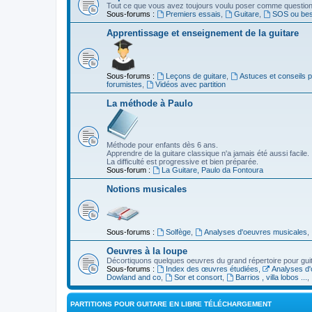
Tout ce que vous avez toujours voulu poser comme question s
Sous-forums :
Premiers essais
,
Guitare
,
SOS ou beso
Apprentissage et enseignement de la guitare
Sous-forums :
Leçons de guitare
,
Astuces et conseils 
forumistes
,
Vidéos avec partition
La méthode à Paulo
Méthode pour enfants dès 6 ans.
Apprendre de la guitare classique n'a jamais été aussi facile.
La difficulté est progressive et bien préparée.
Sous-forum :
La Guitare, Paulo da Fontoura
Notions musicales
Sous-forums :
Solfège
,
Analyses d'oeuvres musicales
,
Oeuvres à la loupe
Décortiquons quelques oeuvres du grand répertoire pour gui
Sous-forums :
Index des œuvres étudiées
,
Analyses d'
Dowland and co
,
Sor et consort
,
Barrios , villa lobos ...
,
PARTITIONS POUR GUITARE EN LIBRE TÉLÉCHARGEMENT