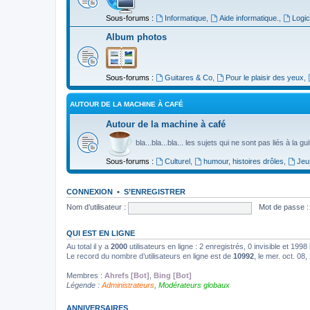
Sous-forums :
Informatique
,
Aide informatique.
,
Logic
Album photos
Sous-forums :
Guitares & Co
,
Pour le plaisir des yeux
,
AUTOUR DE LA MACHINE À CAFÉ
Autour de la machine à café
bla...bla...bla... les sujets qui ne sont pas liés à la g
Sous-forums :
Culturel
,
humour, histoires drôles
,
Jeu
CONNEXION
•
S’ENREGISTRER
Nom d’utilisateur :
Mot de passe :
QUI EST EN LIGNE
Au total il y a
2000
utilisateurs en ligne : 2 enregistrés, 0 invisible et 199
Le record du nombre d’utilisateurs en ligne est de
10992
, le mer. oct. 08
Membres :
Ahrefs [Bot]
,
Bing [Bot]
Légende :
Administrateurs
,
Modérateurs globaux
ANNIVERSAIRES