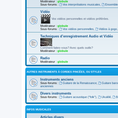
Modérateur :
globule
Sous-forums :
Vos interprétations musicales
,
Ensembles
Vidéo
Vos vidéos personnelles et vidéos préférées.
Modérateur :
globule
Sous-forums :
Vos vidéos personnelles
,
Vidéos à gogo
Techniques d’enregistrement Audio et Vidéo
Comment faites-vous? Avec quels outils?
Modérateur :
globule
Radio
Modérateur :
globule
AUTRES INSTRUMENTS À CORDES PINCÉES, OU STYLES
Instruments anciens
Sous-forums :
Guitare de la Renaissance
,
Guitare bar
anciennes
Divers instruments
Sous-forums :
Guitare acoustique ("folk")
,
Ukulélé
,
B
INFOS MUSICALES
Articles divers