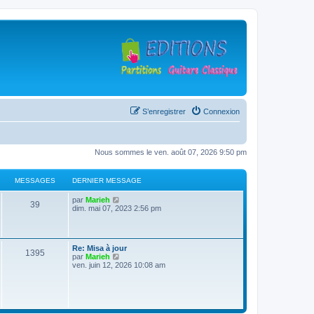
S’enregistrer
Connexion
Nous sommes le ven. août 07, 2026 9:50 pm
MESSAGES
DERNIER MESSAGE
D
V
par
Marieh
M
39
e
o
dim. mai 07, 2023 2:56 pm
r
i
e
n
r
i
l
s
e
e
D
Re: Misa à jour
r
d
M
1395
e
V
par
Marieh
s
m
e
r
o
ven. juin 12, 2026 10:08 am
e
r
e
n
i
s
n
a
i
r
s
i
s
e
l
a
e
g
r
e
g
r
s
m
d
e
m
e