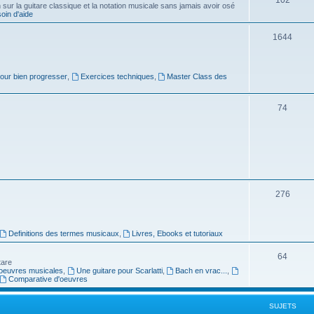
ur la guitare classique et la notation musicale sans jamais avoir osé
in d'aide
u
s
j
S
1644
e
u
t
j
pour bien progresser
,
Exercices techniques
,
Master Class des
s
e
S
74
t
u
s
j
e
t
S
276
s
u
j
Definitions des termes musicaux
,
Livres, Ebooks et tutoriaux
e
S
64
tare
t
oeuvres musicales
,
Une guitare pour Scarlatti
,
Bach en vrac...
,
u
Comparative d'oeuvres
s
j
SUJETS
e