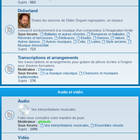
Sujets :
663
Didierland
Toutes les oeuvres de Didier Doguet regroupées, un espace
consacré exclusivement à la musique d'un compositeur à l'imagination fertile
Sous-forums :
Ballades et autres réveries
,
Romances et ballades
,
Rêveries et berceuses
,
Dédicaces
,
Etudes
,
Danses
,
Valses
,
Autres danses
,
Autres musiques
,
Celte
,
Latino
,
Style anciens
,
Musique d’ensemble
Sujets :
713
Transcriptions et arrangements
Vos transcriptions et arrangements pour guitare de pièces écrites à l'origine
pour d'autres formations
Modérateur :
Charango
Sous-forums :
La musique classique
,
Chansons et musiques
traditionnelles
Sujets :
176
Audio et vidéo
Audio
Vos interprétations musicales
Faite-nous connaître votre manière de jouer.
Modérateur :
globule
Sous-forums :
Vos interprétations musicales
,
Ensembles virtuels
Sujets :
1095
Vidéo