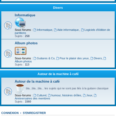
Divers
Informatique
Sous-forums :
Informatique
,
Aide informatique.
,
Logiciels d'édition de
partitions
Sujets :
258
Album photos
Sous-forums :
Guitares & Co
,
Pour le plaisir des yeux
,
Divers
,
Album photos
Sujets :
113
Autour de la machine à café
Autour de la machine à café
bla...bla...bla... les sujets qui ne sont pas liés à la guitare classique
Sous-forums :
Culturel
,
humour, histoires drôles
,
Jeux
,
Anniversaires des membres
Sujets :
1560
CONNEXION
•
S’ENREGISTRER