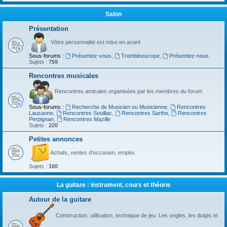
Salon
Présentation
Vôtre personnalité est mise en avant
Sous-forums :
Présentez-vous
,
Trombinoscope
,
Présentez-nous
Sujets :
759
Rencontres musicales
Rencontres amicales organisées par les membres du forum
Sous-forums :
Recherche de Musicien ou Musicienne
,
Rencontres
Lausanne
,
Rencontres Souillac
,
Rencontres Sarthe
,
Rencontres
Perpignan
,
Rencontres Mazille
Sujets :
220
Petites annonces
Achats, ventes d'occasion, emploi.
Sujets :
160
La guitare : instrument, cours et théorie
Autour de la guitare
Construction, utilisation, technique de jeu. Les ongles, les doigts et