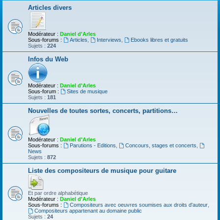
Articles divers
Modérateur :
Daniel d'Arles
Sous-forums :
Articles
,
Interviews
,
Ebooks libres et gratuits
Sujets :
224
Infos du Web
Modérateur :
Daniel d'Arles
Sous-forum :
Sites de musique
Sujets :
181
Nouvelles de toutes sortes, concerts, partitions…
Modérateur :
Daniel d'Arles
Sous-forums :
Parutions - Editions
,
Concours, stages et concerts
,
News
Sujets :
872
Liste des compositeurs de musique pour guitare
Et par ordre alphabétique
Modérateur :
Daniel d'Arles
Sous-forums :
Compositeurs avec oeuvres soumises aux droits d'auteur
,
Compositeurs appartenant au domaine public
Sujets :
24