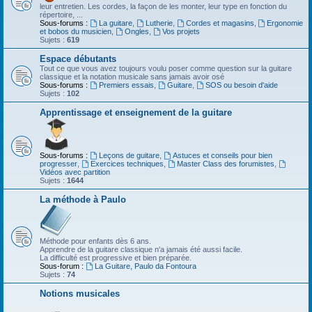
leur entretien. Les cordes, la façon de les monter, leur type en fonction du
répertoire, ...
Sous-forums :
La guitare
,
Lutherie
,
Cordes et magasins
,
Ergonomie
et bobos du musicien
,
Ongles
,
Vos projets
Sujets :
619
Espace débutants
Tout ce que vous avez toujours voulu poser comme question sur la guitare
classique et la notation musicale sans jamais avoir osé
Sous-forums :
Premiers essais
,
Guitare
,
SOS ou besoin d'aide
Sujets :
102
Apprentissage et enseignement de la guitare
Sous-forums :
Leçons de guitare
,
Astuces et conseils pour bien
progresser
,
Exercices techniques
,
Master Class des forumistes
,
Vidéos avec partition
Sujets :
1644
La méthode à Paulo
Méthode pour enfants dès 6 ans.
Apprendre de la guitare classique n'a jamais été aussi facile.
La difficulté est progressive et bien préparée.
Sous-forum :
La Guitare, Paulo da Fontoura
Sujets :
74
Notions musicales