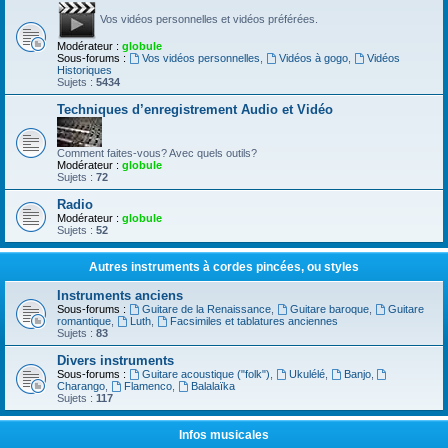
Vos vidéos personnelles et vidéos préférées.
Modérateur :
globule
Sous-forums :
Vos vidéos personnelles
,
Vidéos à gogo
,
Vidéos
Historiques
Sujets :
5434
Techniques d’enregistrement Audio et Vidéo
Comment faites-vous? Avec quels outils?
Modérateur :
globule
Sujets :
72
Radio
Modérateur :
globule
Sujets :
52
Autres instruments à cordes pincées, ou styles
Instruments anciens
Sous-forums :
Guitare de la Renaissance
,
Guitare baroque
,
Guitare
romantique
,
Luth
,
Facsimiles et tablatures anciennes
Sujets :
83
Divers instruments
Sous-forums :
Guitare acoustique ("folk")
,
Ukulélé
,
Banjo
,
Charango
,
Flamenco
,
Balalaïka
Sujets :
117
Infos musicales