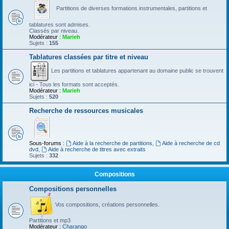
Partitions de diverses formations instrumentales, partitions et
tablatures sont admises.
Classés par niveau.
Modérateur :
Marieh
Sujets :
155
Tablatures classées par titre et niveau
Les partitions et tablatures appartenant au domaine public se trouvent
ici - Tous les formats sont acceptés.
Modérateur :
Marieh
Sujets :
520
Recherche de ressources musicales
Sous-forums :
Aide à la recherche de partitions
,
Aide à recherche de cd
dvd
,
Aide à recherche de titres avec extraits
Sujets :
332
Compositions
Compositions personnelles
Vos compositions, créations personnelles.
Partitions et mp3
Modérateur :
Charango