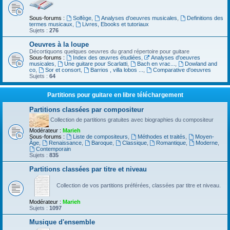
Sous-forums :
Solfège
,
Analyses d'oeuvres musicales
,
Definitions des
termes musicaux
,
Livres, Ebooks et tutoriaux
Sujets :
276
Oeuvres à la loupe
Décortiquons quelques oeuvres du grand répertoire pour guitare
Sous-forums :
Index des œuvres étudiées
,
Analyses d'oeuvres
musicales
,
Une guitare pour Scarlatti
,
Bach en vrac...
,
Dowland and
co
,
Sor et consort
,
Barrios , villa lobos ...
,
Comparative d'oeuvres
Sujets :
64
Partitions pour guitare en libre téléchargement
Partitions classées par compositeur
Collection de partitions gratuites avec biographies du compositeur
Modérateur :
Marieh
Sous-forums :
Liste de compositeurs
,
Méthodes et traités
,
Moyen-
Âge
,
Renaissance
,
Baroque
,
Classique
,
Romantique
,
Moderne
,
Contemporain
Sujets :
835
Partitions classées par titre et niveau
Collection de vos partitions préférées, classées par titre et niveau.
Modérateur :
Marieh
Sujets :
1097
Musique d'ensemble